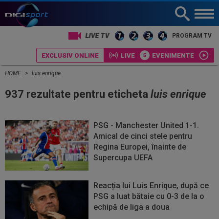
LIVE TV
PROGRAM TV
EXCLUSIV ONLINE
LIVE
EVENIMENTE
HOME
luis enrique
937 rezultate pentru eticheta
luis enrique
PSG - Manchester United 1-1.
Amical de cinci stele pentru
Regina Europei, înainte de
Supercupa UEFA
Reacția lui Luis Enrique, după ce
PSG a luat bătaie cu 0-3 de la o
echipă de liga a doua