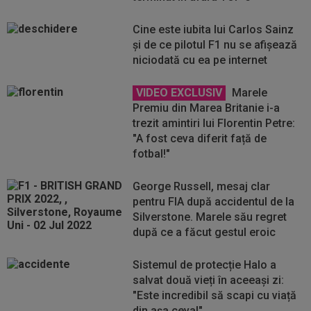
Cine este iubita lui Carlos Sainz
și de ce pilotul F1 nu se afișează
niciodată cu ea pe internet
VIDEO EXCLUSIV
Marele
Premiu din Marea Britanie i-a
trezit amintiri lui Florentin Petre:
"A fost ceva diferit față de
fotbal!"
George Russell, mesaj clar
pentru FIA după accidentul de la
Silverstone. Marele său regret
după ce a făcut gestul eroic
Sistemul de protecție Halo a
salvat două vieți în aceeași zi:
"Este incredibil să scapi cu viață
din așa ceva!"