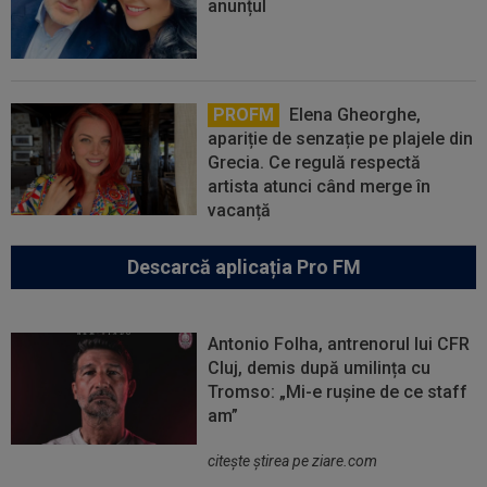
anunțul
PROFM
Elena Gheorghe,
apariție de senzație pe plajele din
Grecia. Ce regulă respectă
artista atunci când merge în
vacanță
Descarcă aplicația Pro FM
Antonio Folha, antrenorul lui CFR
Cluj, demis după umilința cu
Tromso: „Mi-e rușine de ce staff
am”
citeşte ştirea pe ziare.com