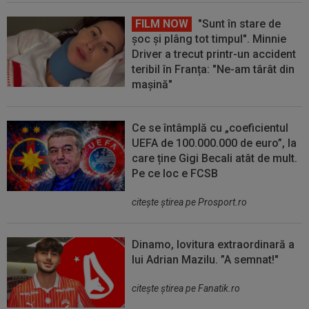
FILM NOW
"Sunt în stare de
șoc și plâng tot timpul". Minnie
Driver a trecut printr-un accident
teribil în Franța: "Ne-am târât din
mașină"
Ce se întâmplă cu „coeficientul
UEFA de 100.000.000 de euro”, la
care ține Gigi Becali atât de mult.
Pe ce loc e FCSB
citeşte ştirea pe Prosport.ro
Dinamo, lovitura extraordinară a
lui Adrian Mazilu. ”A semnat!"
citeşte ştirea pe Fanatik.ro