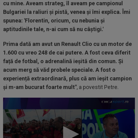
cu mine. Aveam strateg, îl aveam pe campionul
Bulgariei la raliuri și pistă, venea și îmi explica. Îmi
spunea: 'Florentin, oricum, cu nebunia și
aptitudinile tale, n-ai cum să nu câștigi.'
Prima dată am avut un Renault Clio cu un motor de
1.600 cu vreo 248 de cai putere. A fost ceva diferit
față de fotbal, o adrenalină ieșită din comun. Și
acum merg să văd probele speciale. A fost o
experiență extraordinară, plus că am ieșit campion
și m-am bucurat foarte mult"
, a povestit Petre.