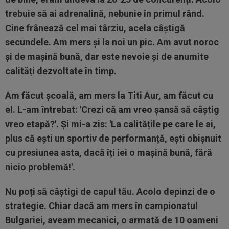
trebuie să ai adrenalină, nebunie în primul rând.
Cine frânează cel mai târziu, acela câștigă
secundele. Am mers și la noi un pic. Am avut noroc
și de mașină bună, dar este nevoie și de anumite
calități dezvoltate în timp.
Am făcut școală, am mers la Titi Aur, am făcut cu
el. L-am întrebat: 'Crezi că am vreo șansă să câștig
vreo etapă?'. Și mi-a zis: 'La calitățile pe care le ai,
plus că ești un sportiv de performanță, ești obișnuit
cu presiunea asta, dacă îți iei o mașină bună, fără
nicio problemă!'.
Nu poți să câștigi de capul tău. Acolo depinzi de o
strategie. Chiar dacă am mers în campionatul
Bulgariei, aveam mecanici, o armată de 10 oameni