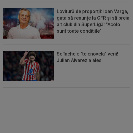
Lovitură de proporții: Ioan Varga,
gata să renunțe la CFR și să preia
alt club din SuperLigă: ”Acolo
sunt toate condițiile”
Se încheie "telenovela" verii!
Julian Alvarez a ales
EXCLUSIV
ADIO, FCSB? A spus-
o fără ocolișuri: ”Trebuie să
plece”