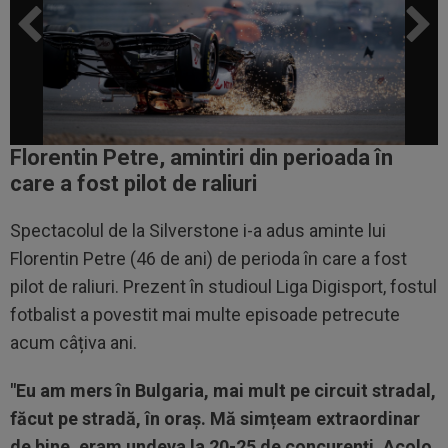
Florentin Petre, amintiri din perioada în
care a fost pilot de raliuri
Spectacolul de la Silverstone i-a adus aminte lui
Florentin Petre (46 de ani) de perioda în care a fost
pilot de raliuri. Prezent în studioul Liga Digisport, fostul
fotbalist a povestit mai multe episoade petrecute
acum câțiva ani.
"Eu am mers în Bulgaria, mai mult pe circuit stradal,
făcut pe stradă, în oraș. Mă simțeam extraordinar
de bine, eram undeva la 20-25 de concurenți. Acolo