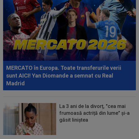
de la șefia FIFA: ”Nu mai...
16:52
Final! Pe ce loc s-a clasat România la
Campionatul Mondial U18
16:36
OFICIAL
Trabzonspor a luat decizia! Zero
pentru Denis Drăguș
16:28
Filip Stojilkovic, noul atacant al Rapidului,
cucerit de Daniel Pancu...
MERCATO în Europa. Toate transferurile verii
16:22
Prima reacție a lui Laszlo Dioszegi, după ce
sunt AICI! Yan Diomande a semnat cu Real
TAS l-a suspendat 9 luni pe Cosmin...
Madrid
La 3 ani de la divorț, "cea mai
frumoasă actriță din lume" și-a
găsit liniștea