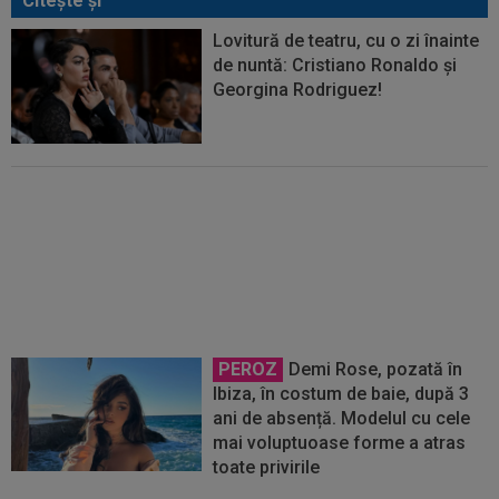
Citeşte şi
Lovitură de teatru, cu o zi înainte
de nuntă: Cristiano Ronaldo și
Georgina Rodriguez!
Prima federație care a ieșit public
pentru a-l susține pe Gianni
Infantino
PEROZ
Demi Rose, pozată în
Ibiza, în costum de baie, după 3
ani de absență. Modelul cu cele
mai voluptuoase forme a atras
toate privirile