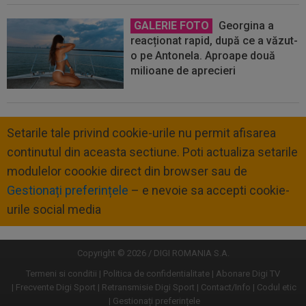
GALERIE FOTO
Georgina a
reacționat rapid, după ce a văzut-
o pe Antonela. Aproape două
milioane de aprecieri
Setarile tale privind cookie-urile nu permit afisarea
continutul din aceasta sectiune. Poti actualiza setarile
modulelor coookie direct din browser sau de
Gestionați preferințele
– e nevoie sa accepti cookie-
urile social media
Copyright © 2026 / DIGI ROMANIA S.A.
Termeni si conditii
Politica de confidentialitate
Abonare Digi TV
Frecvente Digi Sport
Retransmisie Digi Sport
Contact/Info
Codul etic
Gestionați preferințele