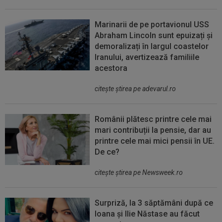
Marinarii de pe portavionul USS
Abraham Lincoln sunt epuizați și
demoralizați în largul coastelor
Iranului, avertizează familiile
acestora
citeşte ştirea pe adevarul.ro
Românii plătesc printre cele mai
mari contribuții la pensie, dar au
printre cele mai mici pensii în UE.
De ce?
citeşte ştirea pe Newsweek.ro
Surpriză, la 3 săptămâni după ce
Ioana și Ilie Năstase au făcut