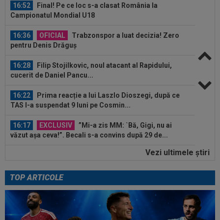
16:52
Final! Pe ce loc s-a clasat România la
Campionatul Mondial U18
16:36
OFICIAL
Trabzonspor a luat decizia! Zero
pentru Denis Drăguș
16:28
Filip Stojilkovic, noul atacant al Rapidului,
cucerit de Daniel Pancu...
16:22
Prima reacție a lui Laszlo Dioszegi, după ce
TAS l-a suspendat 9 luni pe Cosmin...
16:17
EXCLUSIV
”Mi-a zis MM: `Bă, Gigi, nu ai
văzut așa ceva!”. Becali s-a convins după 29 de...
Vezi ultimele ştiri
16:13
Mario Felgueiras a spus-o fără rețineri, după
KuPS - Universitatea Craiova 1-1...
TOP ARTICOLE
16:01
Cristiano Ronaldo, convins: ”Cel mai bun
fotbalist din istorie”
16:56
Gianni Infantino e ”în corzi”! I s-a cerut demisia