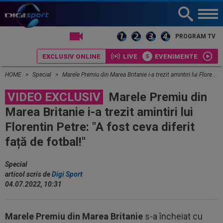
LIVE TV
PROGRAM TV
EXCLUSIV ONLINE
LIVE
EVENIMENTE
HOME
Special
Marele Premiu din Marea Britanie i-a trezit amintiri lui Florentin Petre: "A fost ceva diferit față de fotbal!"
VIDEO EXCLUSIV
Marele Premiu din
Marea Britanie i-a trezit amintiri lui
Florentin Petre: "A fost ceva diferit
față de fotbal!"
Special
articol scris de
Digi Sport
04.07.2022, 10:31
Marele Premiu din Marea Britanie
s-a încheiat cu