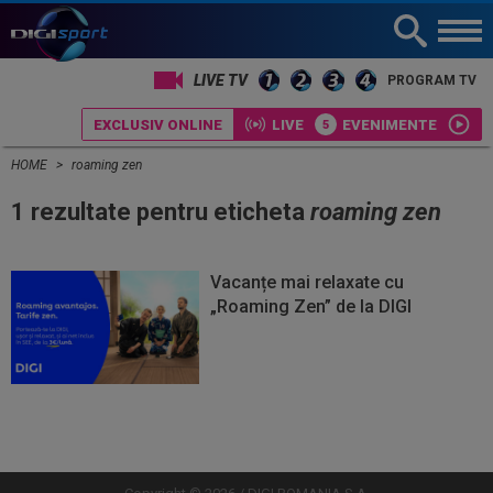
LIVE TV
PROGRAM TV
EXCLUSIV ONLINE
LIVE
EVENIMENTE
HOME
roaming zen
1 rezultate pentru eticheta
roaming zen
Vacanțe mai relaxate cu
„Roaming Zen” de la DIGI
Vezi
Vezi
mai
mai