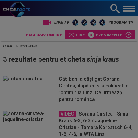
LIVE TV
PROGRAM TV
EXCLUSIV ONLINE
LIVE
EVENIMENTE
HOME
sinja kraus
3 rezultate pentru eticheta
sinja kraus
Câți bani a câștigat Sorana
Cîrstea, după ce s-a calificat în
”optimi” la Linz! Ce urmează
pentru româncă
VIDEO
Sorana Cîrstea - Sinja
Kraus 6-3, 6-3 / Jaqueline
Cristian - Tamara Korpatsch 6-4,
1-6, 4-6, la WTA Linz