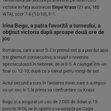
Tenismena din București a revenit pe teren cu o
victorie în fața austriecei
Sinjei Kraus
(21 ani, 180
WTA), scor 7-6 (12/10), 6-1.
Irina Begu, a patra favorită a turneului, a
obţinut victoria după aproape două ore de
joc
Românca, care a avut 5-3 în primul set şi a pierdut apoi
trei ghemuri consecutive, a reuşit o revenire
spectaculoasă în tiebreak, de la 0-5. A câștigat într-un
final cu 12-10, după ce a salvat patru mingi de set.
Actul secund a curs în favoarea Irinei, care s-a impus
cu un sec 6-1, la prima sa confruntare cu Kraus.
Begu şi-a asigurat un cec de 2.000 de dolari şi 15
puncte WTA, iar în optimi o va aştepta pe Cagla