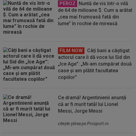
PEROZ
Nuntă de vis într-o vilă
de 64 de milioane $. Cum a arătat
„cea mai frumoasă fată din
lume” în rochie de mireasă
FILM NOW
Câți bani a câștigat
actorul care îi dă voce lui Sid din
„Ice Age”: „Mi-am cumpărat două
case și am plătit facultatea
copiilor”
Ce dramă! Argentinienii anunță
că ar fi murit tatăl lui Lionel
Messi, Jorge Messi
citeşte ştirea pe Prosport.ro