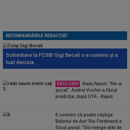
Becali pe cine să ia la FCSB
RECOMANDĂRILE REDACȚIEI
Schimbare la FCSB! Gigi Becali s-a convins și a
luat decizia
EXCLUSIV
Radu Naum: ”Ne-ai
șocat”. Andrei Vochin a făcut
predicția, după UTA - Rapid
E convins că poate câștiga
Balonul de Aur! Rio Ferdinand a
făcut pariul: ”Voi merge atât de