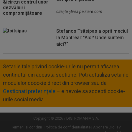
citeşte ştirea pe ziare.com
Stefanos Tsitsipas a oprit meciul
la Montreal: ”Alo? Unde suntem
aici?”
Setarile tale privind cookie-urile nu permit afisarea
continutul din aceasta sectiune. Poti actualiza setarile
modulelor coookie direct din browser sau de
Gestionați preferințele
– e nevoie sa accepti cookie-
urile social media
Copyright © 2026 / DIGI ROMANIA S.A.
Termeni si conditii
Politica de confidentialitate
Abonare Digi TV