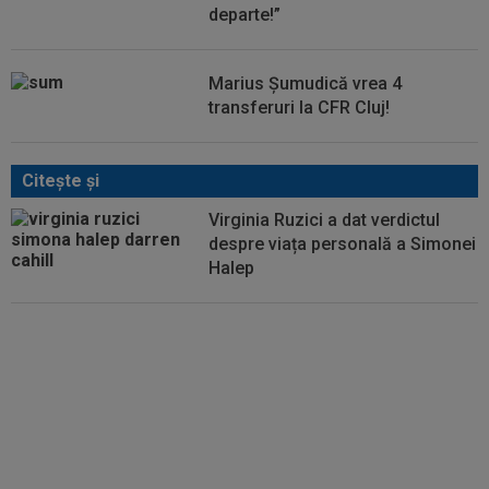
departe!”
Marius Șumudică vrea 4
transferuri la CFR Cluj!
Citeşte şi
Virginia Ruzici a dat verdictul
despre viața personală a Simonei
Halep
"Dacă e nevoie de o sută de
mingi ca să o dobor, atunci așa
să fie!" A produs marea surpriză
și a spus totul