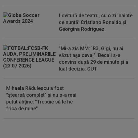
Ferdinand a făcut pariul: ”Voi...
Lovitură de teatru, cu o zi înainte
15:11
EXCLUSIV
Radu Naum: ”Ne-ai șocat”. Andrei
de nuntă: Cristiano Ronaldo și
Vochin a făcut predicția, după UTA - Rapid
Georgina Rodriguez!
15:03
Universitatea Craiova - FC Argeș, LIVE VIDEO,
duminică, 21:30, DGS 1. Un...
”Mi-a zis MM: `Bă, Gigi, nu ai
văzut așa ceva!”. Becali s-a
convins după 29 de minute și a
luat decizia: OUT
Mihaela Rădulescu a fost
”ștearsă complet” și nu s-a mai
putut abține: ”Trebuie să le fie
frică de mine”
EXCLUSIV
Ar fi transferul verii!
Ilie Dumitrescu i-a spus lui Gigi