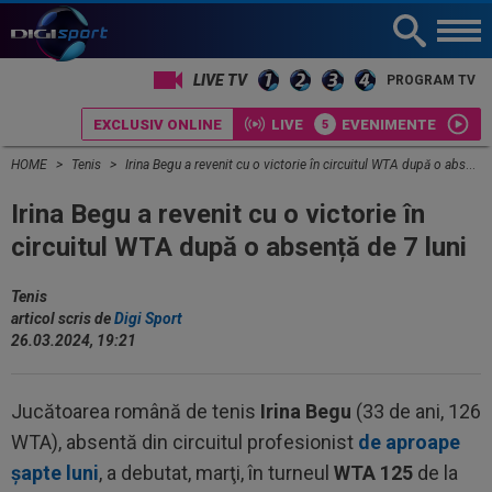
LIVE TV
PROGRAM TV
EXCLUSIV ONLINE
LIVE
EVENIMENTE
HOME
Tenis
Irina Begu a revenit cu o victorie în circuitul WTA după o absență de 7 luni
Irina Begu a revenit cu o victorie în
circuitul WTA după o absență de 7 luni
Tenis
articol scris de
Digi Sport
26.03.2024, 19:21
Jucătoarea română de tenis
Irina Begu
(33 de ani, 126
WTA), absentă din circuitul profesionist
de aproape
şapte luni
, a debutat, marţi, în turneul
WTA 125
de la