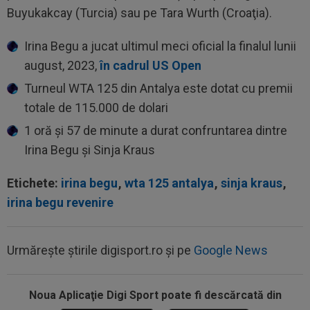
Buyukakcay (Turcia) sau pe Tara Wurth (Croaţia).
Irina Begu a jucat ultimul meci oficial la finalul lunii
august, 2023,
în cadrul US Open
Turneul WTA 125 din Antalya este dotat cu premii
totale de 115.000 de dolari
1 oră și 57 de minute a durat confruntarea dintre
Irina Begu și Sinja Kraus
Etichete:
irina begu
,
wta 125 antalya
,
sinja kraus
,
irina begu revenire
Urmărește știrile digisport.ro și pe
Google News
Noua Aplicaţie Digi Sport poate fi descărcată din
15:11
EXCLUSIV
Radu Naum: ”Ne-ai șocat”. Andrei
Vochin a făcut predicția, după UTA - Rapid