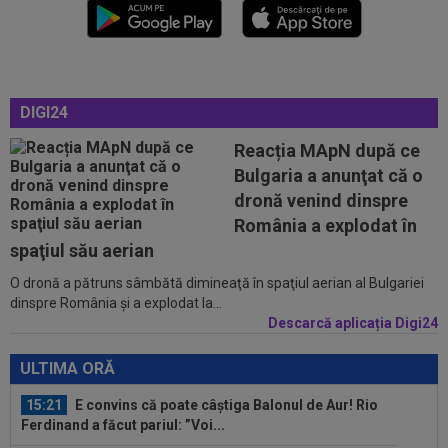
15:03
Universitatea Craiova - FC Argeș, LIVE VIDEO,
duminică, 21:30, DGS 1. Un...
14:58
Estrela - Sporting, LIVE VIDEO, 22:30, DGS 3.
DIGI24
Cele mai tari meciuri din...
Reacția MApN după ce
14:57
Dinamo - FC Voluntari LIVE VIDEO, 21:30, la
Bulgaria a anunţat că o
DGS 1. Egalitate de puncte după 3...
dronă venind dinspre
14:57
Farul - Csikszereda, LIVE VIDEO, 18:30, Digi
România a explodat în
Sport 1. Ciucanii au trei eșecuri...
spaţiul său aerian
O dronă a pătruns sâmbătă dimineaţă în spaţiul aerian al Bulgariei
15:33
OFICIAL
87 de milioane de euro! Arsenal a
dinspre România şi a explodat la...
făcut marele transfer, după ce l-a ratat pe...
Descarcă aplicația Digi24
15:32
Schimbare la FCSB! Gigi Becali s-a convins și a
luat decizia
ULTIMA ORĂ
15:21
E convins că poate câștiga Balonul de Aur! Rio
Ferdinand a făcut pariul: ”Voi...