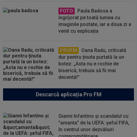
FOTO
Paula Badosa a
îngrijorat pe toată lumea cu
imaginile postate, iar a doua zi a
venit cu explicația
PROFM
Oana Radu, criticată
dur pentru ținuta purtată la un
botez: „Asta nu e rochie de
biserică, trebuia să fii mai
decentă!”
Descarcă aplicația Pro FM
Gianni Infantino și scandalul cu
"amanta" de la UEFA: șeful FIFA,
în centrul unor dezvăluiri
compromițătoare