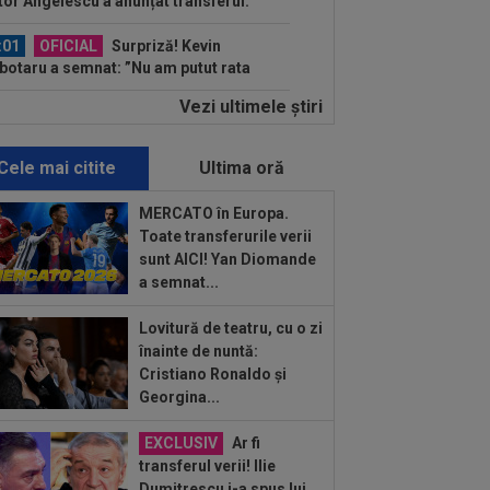
tor Angelescu a anunțat transferul:
arte bun"
:01
OFICIAL
Surpriză! Kevin
botaru a semnat: ”Nu am putut rata
astă oportunitate”
Vezi ultimele ştiri
:00
Rușii îl provoacă pe David
ovici înaintea Europenelor: ”Va pierde
l!”...
Cele mai citite
Ultima oră
:54
L-a ”vrăjit” pe Pancu în 45 de
ute: ”N-ai cum să dai greș cu așa
MERCATO în Europa.
a” +...
Toate transferurile verii
:39
Alex Dobre a vorbit despre
sunt AICI! Yan Diomande
carea de la Rapid, după 0-0 cu UTA:
a semnat...
0%"
:46
VIDEO
Daniel Pancu a
Lovitură de teatru, cu o zi
plodat”, după UTA - Rapid: ”Mamă,
înainte de nuntă:
eu! Puțin respect nu...
Cristiano Ronaldo și
:41
EXCLUSIV
Atacant pentru
Georgina...
B! A făcut anunțul ÎN DIRECT: ”Îi dau
lui Gigi unul bun”
EXCLUSIV
Ar fi
:34
EXCLUSIV
2 la 1: au dat
transferul verii! Ilie
dictul la cea mai controversată fază
Dumitrescu i-a spus lui