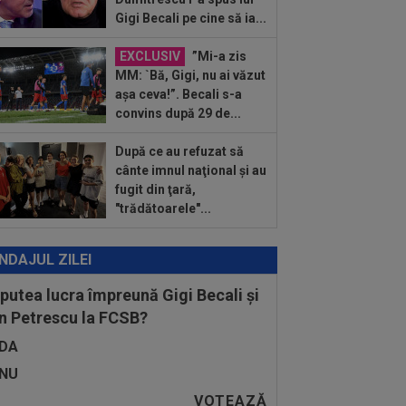
 UTA - Rapid...
Gigi Becali pe cine să ia...
:27
EXCLUSIV
Radu Naum, reacția
ii după ce Marius Șumudică a început
ocierile cu CFR...
EXCLUSIV
”Mi-a zis
:14
OFICIAL
Dezastru: după
MM: `Bă, Gigi, nu ai văzut
celona, a ratat transferul la încă o
așa ceva!”. Becali s-a
ipă de UCL! Picat la...
convins după 29 de...
După ce au refuzat să
cânte imnul naţional şi au
fugit din ţară,
"trădătoarele"...
NDAJUL ZILEI
 putea lucra împreună Gigi Becali și
n Petrescu la FCSB?
DA
NU