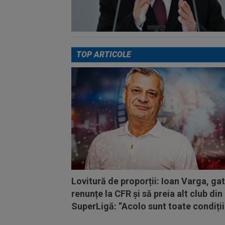
TOP ARTICOLE
Lovitură de proporții: Ioan Varga, ga
renunțe la CFR și să preia alt club din
SuperLigă: ”Acolo sunt toate condiții