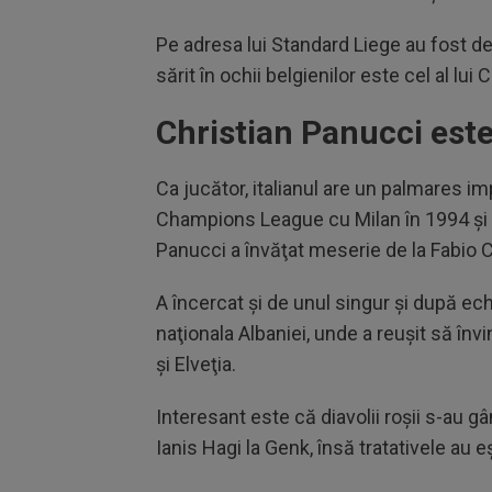
Pe adresa lui Standard Liege au fost d
sărit în ochii belgienilor este cel al lui
Christian Panucci este 
Ca jucător, italianul are un palmares i
Champions League cu Milan în 1994 şi R
Panucci a învăţat meserie de la Fabio Ca
A încercat şi de unul singur şi după ech
naţionala Albaniei, unde a reuşit să înv
şi Elveţia.
Interesant este că diavolii roşii s-au gâ
Ianis Hagi la Genk, însă tratativele au e