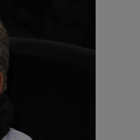
:02
EXCLUSIV
Rapid a dat lovitura!
tor Angelescu a anunțat transferul:
arte bun"
:01
OFICIAL
Surpriză! Kevin
botaru a semnat: ”Nu am putut rata
astă oportunitate”
:00
Rușii îl provoacă pe David
ovici înaintea Europenelor: ”Va pierde
l!”...