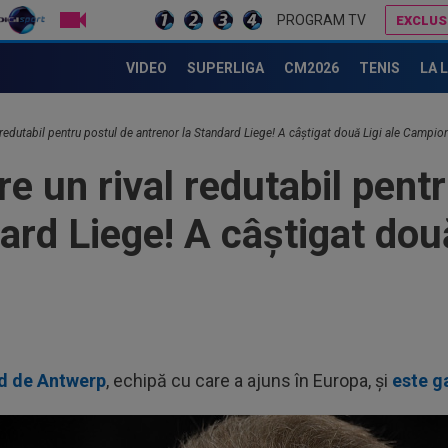
LIVE TV
PROGRAM TV
EXCLUS
Noul antrenor al lui Darius Olaru a dat verdictul, după ce l-a văzut 45 de minute la debutul în Belgia
Daniel Pancu a ”explodat”, după UTA - Rapid: ”Mamă, aoleu! Pu
VIDEO
SUPERLIGA
CM2026
TENIS
LA 
l redutabil pentru postul de antrenor la Standard Liege! A câştigat două Ligi ale Campion
re un rival redutabil pent
ard Liege! A câştigat două
nd de Antwerp
, echipă cu care a ajuns în Europa, şi
este g