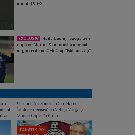
minutul 90+3
EXCLUSIV
Radu Naum, reacția serii
după ce Marius Șumudică a început
negocierile cu CFR Cluj: ”Mă scuzați”
stum
Șumudică a zburat la Cluj-Napoca!
odelul
Întâlnire decisivă cu Neluţu Varga şi
atras
Marian Copilu în Gruia
FANATIK.RO