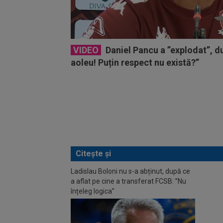
VIDEO
Daniel Pancu a ”explodat”, 
aoleu! Puțin respect nu există?”
Citește și
Ladislau Boloni nu s-a abținut, după ce
Fără 
a aflat pe cine a transferat FCSB: ”Nu
Darius
înțeleg logica”
Supe