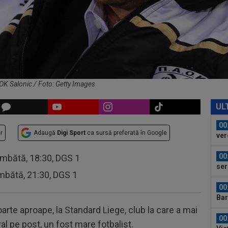
23
min
cev
23
ple
"10
00
”ex
aol
AOK Salonic / Foto: Getty Images
00
FCS
UL
eu 
00
r
Adaugă
Digi Sport
ca sursă preferată în Google
ver
din
00
âmbătă, 18:30, DGS 1
ser
mbătă, 21:30, DGS 1
neg
00
Bar
ech
arte aproape, la Standard Liege, club la care a mai
00
val pe post, un fost mare fotbalist.