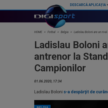
DESCARCĂ APLICAȚIA
Anderlecht pregătește oferta pentru FCSB: ”Oportunitate de aur”
HOME
Fotbal
Belgia
Ladislau Boloni are un riva
Ladislau Boloni a
antrenor la Stand
Campionilor
01.06.2020, 17:34
Ladislau Boloni
s-a despărţit de curâ
BELGIA