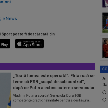
din
boloni
00
ser
neg
gle News
00
Bar
ech
i Sport poate fi descărcată din
SO
„Toată lumea este speriată”. Elita rusă se
Ar
teme că FSB „scapă de sub control”,
Da
după ce Putin a extins puterea serviciului
Vladimir Putin a acordat Serviciului Doi al FSB
competențe practic nelimitate pentru a desfășura...