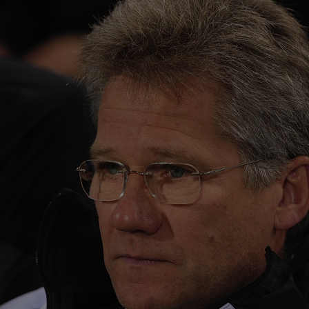
00
Vic
"Fo
00
Ciu
ace
00
Pop
auru