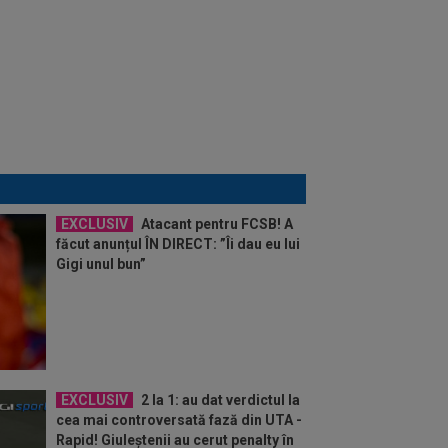
EXCLUSIV
Atacant pentru FCSB! A
făcut anunțul ÎN DIRECT: ”Îi dau eu lui
Gigi unul bun”
EXCLUSIV
2 la 1: au dat verdictul la
cea mai controversată fază din UTA -
Rapid! Giuleștenii au cerut penalty în