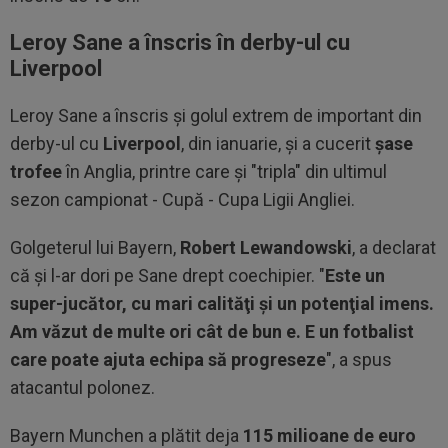
Leroy Sane a înscris în derby-ul cu
Liverpool
Leroy Sane a înscris şi golul extrem de important din
derby-ul cu
Liverpool
, din ianuarie, şi a cucerit
şase
trofee
în Anglia, printre care şi "tripla" din ultimul
sezon campionat - Cupă - Cupa Ligii Angliei.
Golgeterul lui Bayern,
Robert Lewandowski
, a declarat
că şi l-ar dori pe Sane drept coechipier. "
Este un
super-jucător, cu mari calităţi şi un potenţial imens.
Am văzut de multe ori cât de bun e. E un fotbalist
care poate ajuta echipa să progreseze
", a spus
atacantul polonez.
Bayern Munchen a plătit deja
115 milioane de euro