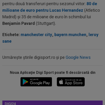
pentru două transferuri pentru sezonul viitor:
80 de
milioane de euro pentru Lucas Hernandez
(Atletico
Madrid) şi 35 de milioane de euro în schimbul lui
Benjamin Pavard
(Stuttgart).
Etichete:
manchester city
,
bayern munchen
,
leroy
sane
Urmărește știrile digisport.ro și pe
Google News
Noua Aplicaţie Digi Sport poate fi descărcată din
00:27
EXCLUSIV
Radu Naum, reacția serii după ce
Marius Șumudică a început negocierile cu CFR...
00:14
OFICIAL
Dezastru: după Barcelona, a ratat
transferul la încă o echipă de UCL! Picat la...
00:02
EXCLUSIV
Rapid a dat lovitura! Victor
DIGI24