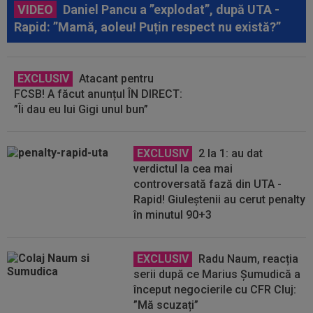
VIDEO
Daniel Pancu a ”explodat”, după UTA -
Rapid: ”Mamă, aoleu! Puțin respect nu există?”
EXCLUSIV
Atacant pentru
FCSB! A făcut anunțul ÎN DIRECT:
”Îi dau eu lui Gigi unul bun”
EXCLUSIV
2 la 1: au dat
verdictul la cea mai
controversată fază din UTA -
Rapid! Giuleștenii au cerut penalty
în minutul 90+3
EXCLUSIV
Radu Naum, reacția
serii după ce Marius Șumudică a
început negocierile cu CFR Cluj:
”Mă scuzați”