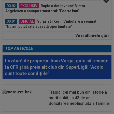
00:02
EXCLUSIV
Rapid a dat lovitura! Victor
Angelescu a anunțat transferul: "Foarte bun"
00:01
OFICIAL
Surpriză! Kevin Ciubotaru a semnat:
”Nu am putut rata această oportunitate”
Vezi ultimele ştiri
00:00
Rușii îl provoacă pe David Popovici înaintea
Europenelor: ”Va pierde aurul!”...
TOP ARTICOLE
00:46
VIDEO
Daniel Pancu a ”explodat”, după UTA -
Rapid: ”Mamă, aoleu! Puțin respect nu...
Lovitură de proporții: Ioan Varga, gata să renunțe
la CFR și să preia alt club din SuperLigă: ”Acolo
00:41
EXCLUSIV
Atacant pentru FCSB! A făcut
sunt toate condițiile”
anunțul ÎN DIRECT: ”Îi dau eu lui Gigi unul bun”
00:34
EXCLUSIV
2 la 1: au dat verdictul la cea mai
controversată fază din UTA - Rapid...
Tragic: cel mai bun din istorie a
murit subit, la 43 de ani.
00:27
EXCLUSIV
Radu Naum, reacția serii după ce
Solicitarea neobișnuită a familiei
Marius Șumudică a început negocierile cu CFR...