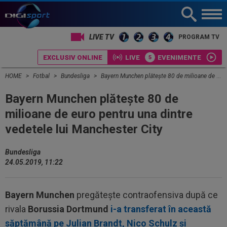
LIVE TV
PROGRAM TV
EXCLUSIV ONLINE
LIVE
EVENIMENTE
HOME
Fotbal
Bundesliga
Bayern Munchen plăteşte 80 de milioane de euro pentru una dintre vedetele lui Manchester City
Bayern Munchen plăteşte 80 de
milioane de euro pentru una dintre
vedetele lui Manchester City
Bundesliga
24.05.2019, 11:22
Bayern Munchen
pregăteşte contraofensiva după ce
rivala
Borussia Dortmund
i-a transferat în această
săptămână pe Julian Brandt, Nico Schulz şi