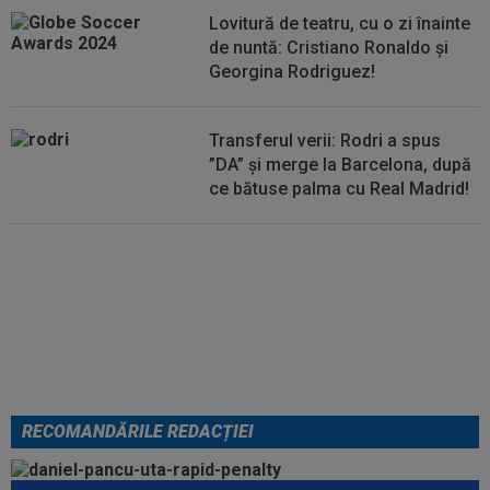
00:14
OFICIAL
Dezastru: după Barcelona, a ratat
Lovitură de teatru, cu o zi înainte
transferul la încă o echipă de UCL! Picat la...
de nuntă: Cristiano Ronaldo și
Georgina Rodriguez!
Transferul verii: Rodri a spus
”DA” și merge la Barcelona, după
ce bătuse palma cu Real Madrid!
EXCLUSIV
Folha, OUT de la
CFR Cluj după dezastrul cu
Tromso! ”Îi dau afară pe toți!”.
DOUĂ nume ”luptă” pentru postul
de antrenor
RECOMANDĂRILE REDACȚIEI