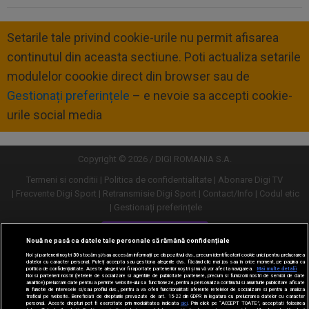
Setarile tale privind cookie-urile nu permit afisarea
continutul din aceasta sectiune. Poti actualiza setarile
modulelor coookie direct din browser sau de
Gestionați preferințele
– e nevoie sa accepti cookie-
urile social media
Copyright © 2026 / DIGI ROMANIA S.A.
Termeni si conditii
Politica de confidentialitate
Abonare Digi TV
Frecvente Digi Sport
Retransmisie Digi Sport
Contact/Info
Codul etic
Gestionați preferințele
Versiune desktop
Nouă ne pasă ca datele tale personale să rămână confidențiale
Noi și partenerii noștri
30
stocăm și/sau accesăm informații pe dispozitivul dvs., precum identificatorii cookie unici pentru prelucrarea
datelor cu caracter personal. Puteți accepta sau gestiona alegerile dvs. făcând clic mai jos sau în orice moment, pe pagina cu
politica de confidențialitate. Aceste alegeri vor fi raportate partenerilor noștri și nu vă vor afecta navigarea.
Mai multe detalii
Noi si partenerii nostri (retelele de socializare si agentiile de publicitate partenere, precum si furnizorii nostri de servicii de date
analitice) prelucram date pentru a permite website-ului sa functioneze, pentru a personaliza continutul si anunturile publicitare afisate
in functie de interesele si/sau profilul dvs., pentru a va oferi functionalitati aferente retelelor de socializare si pentru a analiza
traficul pe website. Beneficiati de drepturile prevazute de art. 15-22 din GDPR in legatura cu prelucrarea datelor cu caracter
personal. Aceste drepturi pot fi exercitate prin modalitatea indicata
aici
. Prin click pe “ACCEPT TOATE”, acceptati folosirea