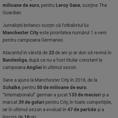
milioane de euro
, pentru
Leroy Sane
, susţine The
Guardian.
Jurnaliştii britanici susţin că fotbalistul lui
Manchester City
este prioritatea numărul 1 a verii
pentru campioana Germaniei.
Atacantul în vârstă de
23
de ani şi-ar dori să revină în
Bundesliga
, după ce nu a fost titular constant la
campioana
Angliei
în ultimul sezon.
Sane a ajuns la Manchester City în 2016, de la
Schalke
, pentru
50 de milioane de euro
.
"Internaţionalul" german a jucat
133 de meciuri
şi a
marcat
39 de goluri
pentru City, în toate competiţiile,
iar în ultimul sezon a evoluat în
47 de partide
şi a
înscris de
16
ori.