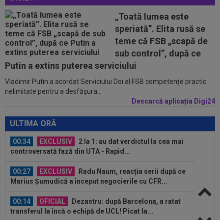
Angelescu a anunțat transferul: "Foarte bun"
„Toată lumea este
00:01
OFICIAL
Surpriză! Kevin Ciubotaru a semnat:
speriată”. Elita rusă se
”Nu am putut rata această oportunitate”
teme că FSB „scapă de
00:00
Rușii îl provoacă pe David Popovici înaintea
sub control”, după ce
Europenelor: ”Va pierde aurul!”...
Putin a extins puterea serviciului
Vladimir Putin a acordat Serviciului Doi al FSB competențe practic
00:46
VIDEO
Daniel Pancu a ”explodat”, după UTA -
nelimitate pentru a desfășura...
Rapid: ”Mamă, aoleu! Puțin respect nu...
Descarcă aplicația Digi24
00:41
EXCLUSIV
Atacant pentru FCSB! A făcut
anunțul ÎN DIRECT: ”Îi dau eu lui Gigi unul bun”
ULTIMA ORĂ
00:34
EXCLUSIV
2 la 1: au dat verdictul la cea mai
controversată fază din UTA - Rapid...
00:27
EXCLUSIV
Radu Naum, reacția serii după ce
Marius Șumudică a început negocierile cu CFR...
00:14
OFICIAL
Dezastru: după Barcelona, a ratat
transferul la încă o echipă de UCL! Picat la...