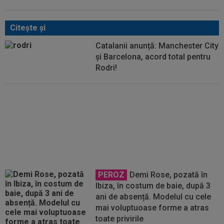
Citeşte şi
Catalanii anunță: Manchester City
și Barcelona, acord total pentru
Rodri!
A început "showul" la Real
Madrid: Mourinho, enervat la
culme de Florentino Perez!
PEROZ
Demi Rose, pozată în
Ibiza, în costum de baie, după 3
ani de absență. Modelul cu cele
mai voluptuoase forme a atras
toate privirile