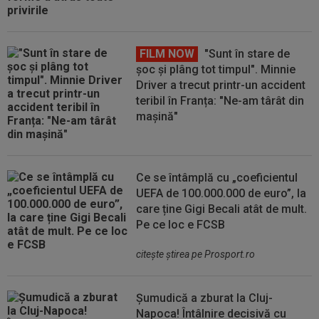
FILM NOW
"Sunt în stare de
șoc și plâng tot timpul". Minnie
Driver a trecut printr-un accident
teribil în Franța: "Ne-am târât din
mașină"
Ce se întâmplă cu „coeficientul
UEFA de 100.000.000 de euro”, la
care ține Gigi Becali atât de mult.
Pe ce loc e FCSB
citeşte ştirea pe Prosport.ro
Șumudică a zburat la Cluj-
Napoca! Întâlnire decisivă cu