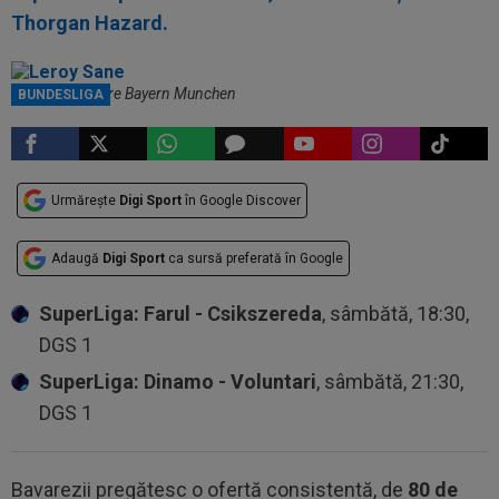
Thorgan Hazard.
Leroy Sane, spre Bayern Munchen
BUNDESLIGA
Urmărește
Digi Sport
în Google Discover
Adaugă
Digi Sport
ca sursă preferată în Google
SuperLiga: Farul - Csikszereda
, sâmbătă, 18:30,
DGS 1
SuperLiga: Dinamo - Voluntari
, sâmbătă, 21:30,
DGS 1
Bavarezii pregătesc o ofertă consistentă, de
80 de