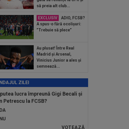
să preia alt club...
:12
David Popovici, la plecarea din
ânia: ”Paris îmi poartă un pic de
oc”...
EXCLUSIV
ADIO, FCSB?
:11
EXCLUSIV
Gigi Becali l-a auzit
A spus-o fără ocolișuri:
Victor Pițurcă și i-a dat replica: ”Gata!”
”Trebuie să plece”
Au plusat! Între Real
Madrid și Arsenal,
Vinicius Junior a ales și
semnează...
NDAJUL ZILEI
 putea lucra împreună Gigi Becali și
n Petrescu la FCSB?
DA
NU