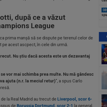
cal
08
spu
otti, după ce a văzut
ani
 Champions League
08
21:
un..
it ca prima manșă să se dispute pe terenul celor de
08
t pe acest ascpect, în cele din urmă.
tra
08
trecut. Nu știu dacă acesta este un dezavantaj
Flo
ce a
09
Rap
ă se vor mai schimba prea multe. Nu mă gândesc
Jas
a ajuta (n.r. la meciul retur)
", a spus Carlo
09
presă.
ce 
cu..
09
ei de la Real Madrid au trecut de
Liverpool, scor 6-
lui
dispus de
Borussia Dortmund, scor 2-1
la general.