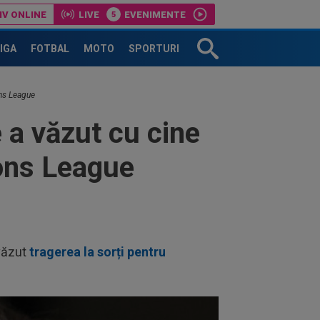
IV ONLINE
LIVE
EVENIMENTE
ui Denis Drăguș
LIGA
FOTBAL
MOTO
SPORTURI
ons League
e a văzut cu cine
ions League
 văzut
tragerea la sorți pentru