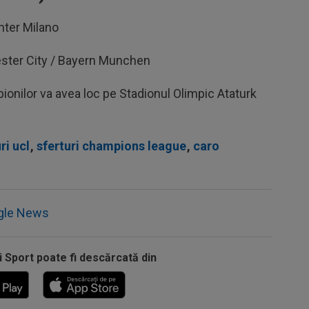
Inter Milano
ester City / Bayern Munchen
pionilor va avea loc pe Stadionul Olimpic Ataturk
ri ucl
,
sferturi champions league
,
caro
gle News
i Sport poate fi descărcată din