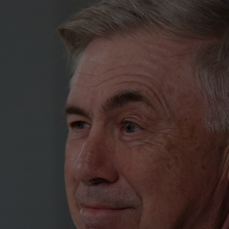
08
cal
08
spu
ani
08
21:
un..