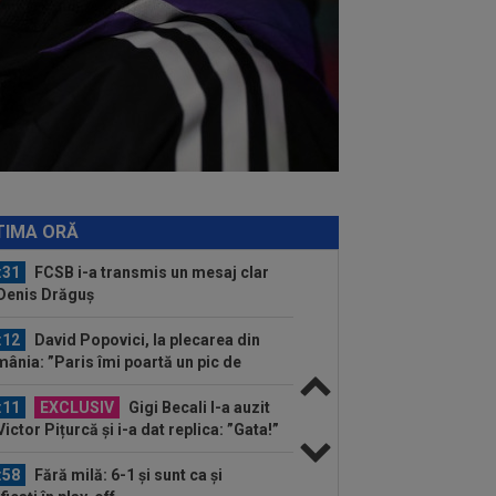
:27
S-a încheiat ”telenovela”
nsferului lui Julian Alvarez
:26
Vinicius Junior, mesaj pentru
rentino Perez și Jose Mourinho, după
...
:47
EXCLUSIV
Conducerea
idului a spus ce se va întâmpla cu
on Kodor, după ce atacantul...
:35
Toni Kroos a scris 3 cuvinte, după
Vinicius Jr. și-a prelungit contractul
TIMA ORĂ
.
:31
FCSB i-a transmis un mesaj clar
 Denis Drăguș
:12
David Popovici, la plecarea din
ânia: ”Paris îmi poartă un pic de
oc”...
:11
EXCLUSIV
Gigi Becali l-a auzit
Victor Pițurcă și i-a dat replica: ”Gata!”
:58
Fără milă: 6-1 și sunt ca și