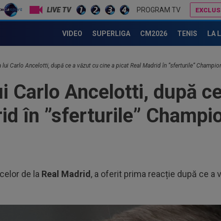
LIVE TV
PROGRAM TV
EXCLUS
Transferul verii: Rodri a spus ”DA” și merge la Barcelona, după ce bătuse palma cu Real Madrid!
FCSB i-a transmis un mesaj clar l
VIDEO
SUPERLIGA
CM2026
TENIS
LA 
a lui Carlo Ancelotti, după ce a văzut cu cine a picat Real Madrid în ”sferturile” Champi
ui Carlo Ancelotti, după c
rid în ”sferturile” Champ
 celor de la
Real Madrid
, a oferit prima reacție după ce a