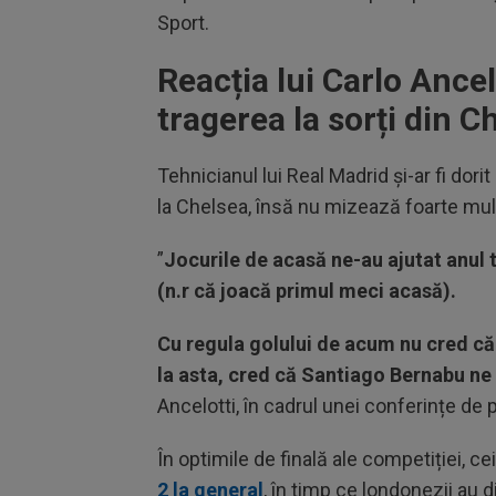
Sport.
Reacția lui Carlo Ancel
tragerea la sorți din
Tehnicianul lui Real Madrid și-ar fi dor
la Chelsea, însă nu mizează foarte mul
”
Jocurile de acasă ne-au ajutat anul 
(n.r că joacă primul meci acasă).
Cu regula golului de acum nu cred c
la asta, cred că Santiago Bernabu ne v
Ancelotti, în cadrul unei conferințe de 
În optimile de finală ale competiției, c
2 la general
, în timp ce londonezii au 