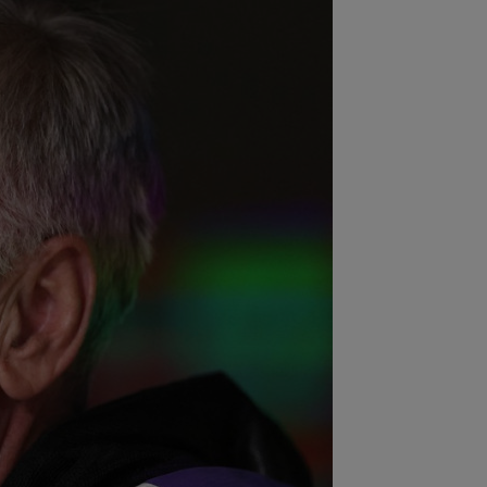
:58
Fără milă: 6-1 și sunt ca și
ificați în play-off
:47
VIDEO EXCLUSIV
Dan Nistor a
s cum se menține în formă, la 38 de
: ”Sunt de la țară!”
:30
UTA - Rapid, LIVE VIDEO, ora
00, în direct la Digi Sport 1. Se anunță
.