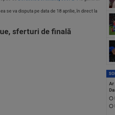
09
a se va disputa pe data de 18 aprilie, în direct la
Rom
nor
09
pe 
, sferturi de finală
SO
Ar
Da