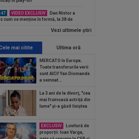
ificați în play-off
:47
VIDEO EXCLUSIV
Dan Nistor a
s cum se menține în formă, la 38 de
: ”Sunt de la țară!”
Vezi ultimele ştiri
:30
UTA - Rapid, LIVE VIDEO, ora
00, în direct la Digi Sport 1. Se anunță
.
Cele mai citite
Ultima oră
:27
S-a încheiat ”telenovela”
nsferului lui Julian Alvarez
MERCATO în Europa.
Toate transferurile verii
:26
Vinicius Junior, mesaj pentru
sunt AICI! Yan Diomande
rentino Perez și Jose Mourinho, după
a semnat...
...
:47
EXCLUSIV
Conducerea
La 3 ani de la divorț, "cea
idului a spus ce se va întâmpla cu
mai frumoasă actriță din
on Kodor, după ce atacantul...
lume" și-a găsit liniștea
:35
Toni Kroos a scris 3 cuvinte, după
Vinicius Jr. și-a prelungit contractul
.
EXCLUSIV
Lovitură de
:31
FCSB i-a transmis un mesaj clar
proporții: Ioan Varga,
 Denis Drăguș
gata să renunțe la CFR și