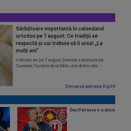
Sărbătoare importantă în calendarul
ortodox pe 7 august: Ce tradiții se
respectă și cui trebuie să îi urezi „La
mulți ani”
n fiecare an, pe 7 august, biserica o cinstește pe
Cuvioasa Teodora de la Sihla, una dintre cele...
Descarcă aplicația Digi24
Dan Petrescu s-a decis