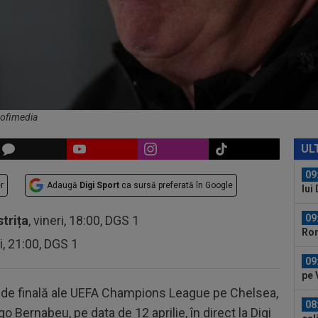
08
tra
08
Flo
ce a
09
Rap
Jas
Profimedia
09
ce 
UL
cu..
09
r
Adaugă
Digi Sport
ca sursă preferată în Google
lui
09
strița
, vineri, 18:00, DGS 1
Rom
ri, 21:00, DGS 1
nor
09
pe 
e de finală ale UEFA Champions League pe Chelsea,
08
o Bernabeu, pe data de 12 aprilie, în direct la Digi