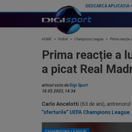
DESCARCĂ APLICAȚIA
Prima reacție a lui Yan Diomande, după ce a semnat cu Real Madrid
HOME
Fotbal
Champions League
Prima reacție 
Prima reacție a l
a picat Real Mad
articol scris de
Digi Sport
18.03.2023, 14:34
Carlo Ancelotti
(63 de ani), antrenorul
”sferturile” UEFA Champions League
.
CHAMPIONS LEAGUE