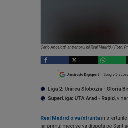
Carlo Ancelotti, antrenorul lui Real Madrid / Foto: 
Urmărește
Digisport
în Google Discove
Liga 2: Unirea Slobozia - Gloria Bi
SuperLiga: UTA Arad - Rapid
, vine
Real Madrid o va înfrunta
în sferturil
iar primul meci se va disputa pe Santiag