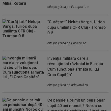
citeşte ştirea pe Prosport.ro
"Curăț tot!" Neluțu Varga, furios
după umilința CFR Cluj - Tromso
0-5
citeşte ştirea pe Fanatik.ro
Invenția militară care a
revoluționat războiul în Europa.
Cum funcționa armata lui „El
Gran Capitán”
citeşte ştirea pe adevarul.ro
Ce pensie a primit un pensionar
după 40 ani munciți? Noroc cu