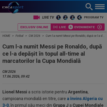
PROGRAM TV
EXCLUSIV ONLINE
LIVE
EVENIMENTE
HOME
Fotbal
CM 2026
Cum l-a numit Messi pe Ronaldo, după ce l-a depășit în topul all-time al marcatorilor la Cupa Mondială
Cum l-a numit Messi pe Ronaldo, după
ce l-a depășit în topul all-time al
marcatorilor la Cupa Mondială
CM 2026
17.06.2026, 09:42
Lionel Messi
a scris istorie pentru
Argentina
,
campioana mondială en titre, care
a învins Algeria cu
3-0
, în primul său meci din
Grupa J
a
Cupei Mondiale