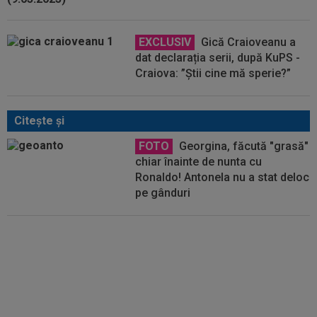
EXCLUSIV
Gică Craioveanu a
dat declarația serii, după KuPS -
Craiova: ”Știi cine mă sperie?”
Citeşte şi
FOTO
Georgina, făcută "grasă"
chiar înainte de nunta cu
Ronaldo! Antonela nu a stat deloc
pe gânduri
VIDEO
Messi a strălucit în
primul meci ca titular după
Campionatul Mondial 2026