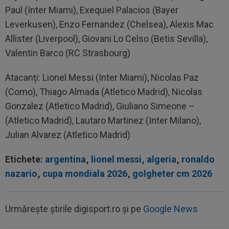
Paul (Inter Miami), Exequiel Palacios (Bayer
Leverkusen), Enzo Fernandez (Chelsea), Alexis Mac
Allister (Liverpool), Giovani Lo Celso (Betis Sevilla),
Valentin Barco (RC Strasbourg)
Atacanți: Lionel Messi (Inter Miami), Nicolas Paz
(Como), Thiago Almada (Atletico Madrid), Nicolas
Gonzalez (Atletico Madrid), Giuliano Simeone –
(Atletico Madrid), Lautaro Martinez (Inter Milano),
Julian Alvarez (Atletico Madrid)
Etichete:
argentina
,
lionel messi
,
algeria
,
ronaldo
nazario
,
cupa mondiala 2026
,
golgheter cm 2026
Urmărește știrile digisport.ro și pe
Google News
00:22
EXCLUSIV
Gică Craioveanu a dat declarația