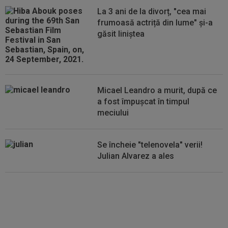
00:34
EXCLUSIV
Dorit iar de Varga la CFR Cluj, Edi
La 3 ani de la divorț, "cea mai
Iordănescu a luat decizia!
frumoasă actriță din lume" și-a
găsit liniștea
00:22
EXCLUSIV
Gică Craioveanu a dat declarația
serii, după KuPS - Craiova: ”Știi cine mă...
00:12
Barcelona, 180 de milioane de euro pentru
Rodri!
Micael Leandro a murit, după ce
a fost împușcat în timpul
meciului
Se încheie "telenovela" verii!
Julian Alvarez a ales
EXCLUSIV
ADIO, FCSB? A spus-
o fără ocolișuri: ”Trebuie să
plece”