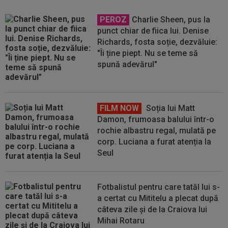
PEROZ
Charlie Sheen, pus la
punct chiar de fiica lui. Denise
Richards, fosta soție, dezvăluie:
"Îi ține piept. Nu se teme să
spună adevărul"
FILM NOW
Soția lui Matt
Damon, frumoasa balului într-o
rochie albastru regal, mulată pe
corp. Luciana a furat atenția la
Seul
Fotbalistul pentru care tatăl lui s-
a certat cu Mititelu a plecat după
câteva zile și de la Craiova lui
Mihai Rotaru