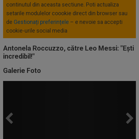
continutul din aceasta sectiune. Poti actualiza
setarile modulelor coookie direct din browser sau
de
Gestionați preferințele
– e nevoie sa accepti
cookie-urile social media
Antonela Roccuzzo, către Leo Messi: "Ești
incredibil!"
Galerie Foto