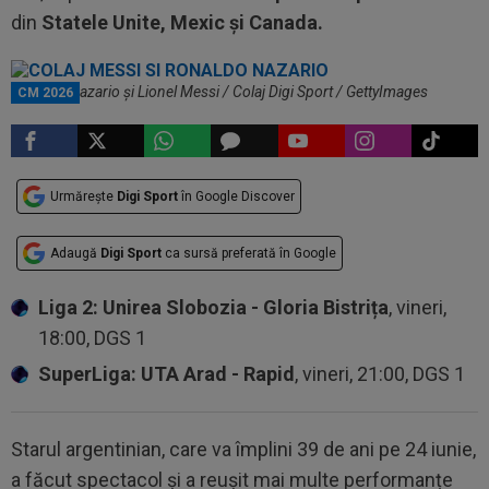
din
Statele Unite, Mexic şi Canada.
Ronaldo Nazario și Lionel Messi / Colaj Digi Sport / GettyImages
CM 2026
Urmărește
Digi Sport
în Google Discover
Adaugă
Digi Sport
ca sursă preferată în Google
Liga 2: Unirea Slobozia - Gloria Bistrița
, vineri,
18:00, DGS 1
SuperLiga: UTA Arad - Rapid
, vineri, 21:00, DGS 1
Starul argentinian, care va împlini 39 de ani pe 24 iunie,
a făcut spectacol și a reușit mai multe performanțe