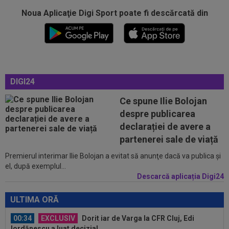
serii, după KuPS - Craiova: ”Știi cine mă...
Noua Aplicaţie Digi Sport poate fi descărcată din
00:12
Barcelona, 180 de milioane de euro pentru
Rodri!
00:08
Mai rău decât CFR Cluj: scorul serii în Europa!
La pauză erau conduși cu 0-2...
DIGI24
00:01
EXCLUSIV
Folha, OUT de la CFR Cluj după
Ce spune Ilie Bolojan
dezastrul cu Tromso! ”Îi dau afară pe toți!”...
despre publicarea
23:52
EXCLUSIV
Gigi Becali: ”Am vândut un jucător
declarației de avere a
pe 3.000.000 €”
partenerei sale de viață
Premierul interimar Ilie Bolojan a evitat să anunţe dacă va publica şi
00:43
EXCLUSIV
Lovitură de proporții: Ioan Varga,
el, după exemplul...
gata să renunțe la CFR și să preia alt club...
Descarcă aplicația Digi24
00:41
EXCLUSIV
Gigi Becali: ”Hai să-ți spun ce face
Mihai Stoica. E prima oară când o zic”
ULTIMA ORĂ
00:34
EXCLUSIV
Dorit iar de Varga la CFR Cluj, Edi
Iordănescu a luat decizia!