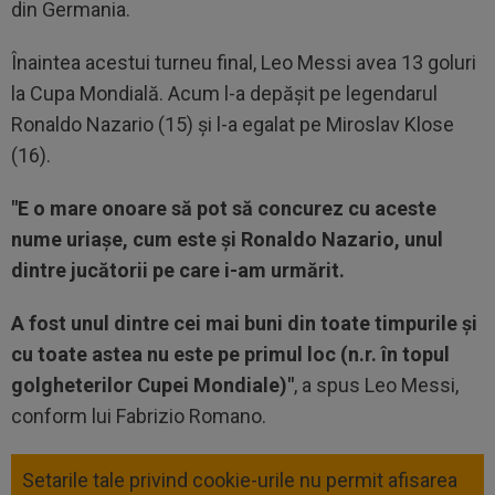
din Germania.
Înaintea acestui turneu final, Leo Messi avea 13 goluri
la Cupa Mondială. Acum l-a depășit pe legendarul
Ronaldo Nazario (15) și l-a egalat pe Miroslav Klose
(16).
"E o mare onoare să pot să concurez cu aceste
nume uriașe, cum este și Ronaldo Nazario, unul
dintre jucătorii pe care i-am urmărit.
A fost unul dintre cei mai buni din toate timpurile și
cu toate astea nu este pe primul loc (n.r. în topul
golgheterilor Cupei Mondiale)"
, a spus Leo Messi,
conform lui Fabrizio Romano.
Setarile tale privind cookie-urile nu permit afisarea