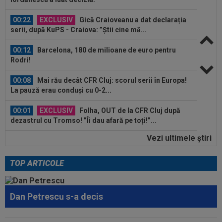
00:22
EXCLUSIV
Gică Craioveanu a dat declarația
serii, după KuPS - Craiova: ”Știi cine mă...
00:12
Barcelona, 180 de milioane de euro pentru
Rodri!
00:08
Mai rău decât CFR Cluj: scorul serii în Europa!
La pauză erau conduși cu 0-2...
00:01
EXCLUSIV
Folha, OUT de la CFR Cluj după
dezastrul cu Tromso! ”Îi dau afară pe toți!”...
Vezi ultimele ştiri
23:52
EXCLUSIV
Gigi Becali: ”Am vândut un jucător
pe 3.000.000 €”
TOP ARTICOLE
00:43
EXCLUSIV
Lovitură de proporții: Ioan Varga,
gata să renunțe la CFR și să preia alt club...
Dan Petrescu s-a decis
00:41
EXCLUSIV
Gigi Becali: ”Hai să-ți spun ce face
Mihai Stoica. E prima oară când o zic”