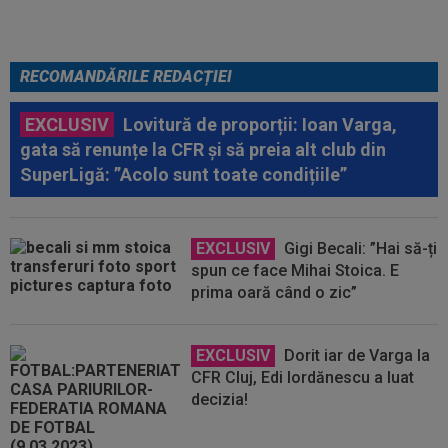
RECOMANDĂRILE REDACȚIEI
EXCLUSIV
Lovitură de proporții: Ioan Varga,
gata să renunțe la CFR și să preia alt club din
SuperLigă: ”Acolo sunt toate condițiile”
EXCLUSIV
Gigi Becali: ”Hai să-ți
spun ce face Mihai Stoica. E
prima oară când o zic”
EXCLUSIV
Dorit iar de Varga la
CFR Cluj, Edi Iordănescu a luat
decizia!