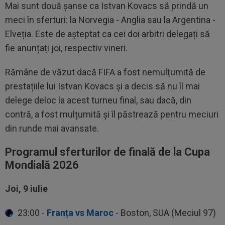
Mai sunt două șanse ca Istvan Kovacs să prindă un
meci în sferturi: la Norvegia - Anglia sau la Argentina -
Elveția. Este de așteptat ca cei doi arbitri delegați să
fie anunțați joi, respectiv vineri.
Rămâne de văzut dacă FIFA a fost nemulțumită de
prestațiile lui Istvan Kovacs și a decis să nu îl mai
delege deloc la acest turneu final, sau dacă, din
contră, a fost mulțumită și îl păstrează pentru meciuri
din runde mai avansate.
Programul sferturilor de finală de la Cupa
Mondială 2026
Joi, 9 iulie
23:00 -
Franța vs Maroc
- Boston, SUA (Meciul 97)