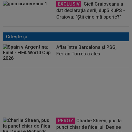
EXCLUSIV
Gică Craioveanu a
dat declarația serii, după KuPS -
Craiova: ”Știi cine mă sperie?”
Citeşte şi
Aflat între Barcelona și PSG,
Ferran Torres a ales
OFICIAL
S-a terminat! Vinicius
Junior a semnat
PEROZ
Charlie Sheen, pus la
punct chiar de fiica lui. Denise