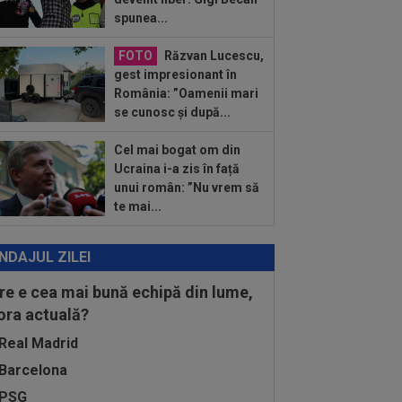
cat...
spunea...
:38
Începe scandalul: Frenkie De
g a refuzat-o pe Barcelona!
FOTO
Răzvan Lucescu,
:36
Gata să spună ”da” pentru
gest impresionant în
itura verii, Pep Guardiola s-a răzgândit
România: ”Oamenii mari
...
se cunosc și după...
Cel mai bogat om din
Ucraina i-a zis în față
unui român: ”Nu vrem să
te mai...
NDAJUL ZILEI
re e cea mai bună echipă din lume,
 ora actuală?
Real Madrid
Barcelona
PSG