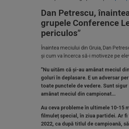
Dan Petrescu, înaintea
grupele Conference Le
periculos”
Înaintea meciului din Gruia, Dan Petresc
și cum va încerca să-i motiveze pe elev
”Nu uităm că și-au amânat meciul din 
goluri în deplasare. E un adversar per
toate punctele de vedere. Sunt sigur c
amânat meciul din campionat…
Au ceva probleme în ultimele 10-15 mi
filmuleț special, în ziua partidei. Ar 
2022, ca după titlul de campioană, s