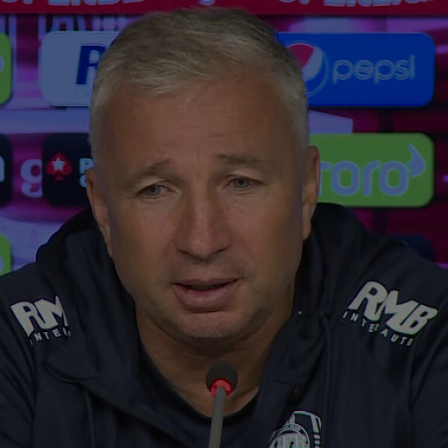
15
con
băt
15
Met
Ult
15
U20
cur