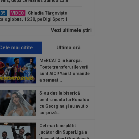
vins, după ce Marius Șumudică a
ut palma cu CFR Cluj
:35
VIDEO
Chindia Târgoviște -
aloglobus, 16:30, pe Digi Sport 1.
imul meci al...
Vezi ultimele ştiri
:30
Ștefania Uță, în finală la Mondialul
! Românca luptă pentru AUR. Când e
sa
Cele mai citite
Ultima oră
:06
Sepsi - FCSB | LIVE VIDEO, luni,
30, DGS 1. Roș-albaștrii, ”ca acasă”
MERCATO în Europa.
.
Toate transferurile verii
:59
De nicăieri! Președintele unui
sunt AICI! Yan Diomande
b din SuperLigă, ”pariu nebun”: ”Când
a semnat...
e...
:58
Presa din Portugalia a fost atentă
S-au dus la biserică
Dinamo - Voluntari 4-0 și a scris
pentru nunta lui Ronaldo
pre...
cu Georgina și au avut o
:58
Hansi Flick a făcut anunțul despre
surpriză...
hinha
Cel mai bine plătit
:49
Universitatea Craiova - FC Argeș,
jucător din SuperLigă a
E VIDEO, 21:30, DGS 1. Un jucător a
devenit liber! Gigi Becali