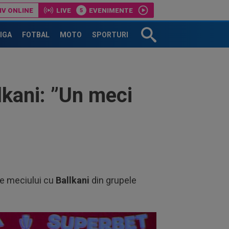
IV ONLINE
LIVE
EVENIMENTE
Bundesliga 2: Energie Cottbus-Hannover
LIGA
FOTBAL
MOTO
SPORTURI
lkani: ”Un meci
re meciului cu
Ballkani
din grupele