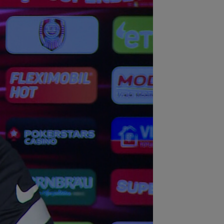
:36
EXCLUSIV
Dani Coman e
vins, după ce Marius Șumudică a
ut palma cu CFR Cluj
:35
VIDEO
Chindia Târgoviște -
aloglobus, 16:30, pe Digi Sport 1.
imul meci al...
:30
Ștefania Uță, în finală la Mondialul
! Românca luptă pentru AUR. Când e
sa