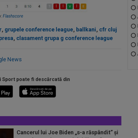
o:
Flashscore
r
,
grupele conference league
,
ballkani
,
cfr cluj
 presa
,
clasament grupa g conference league
gle News
i Sport poate fi descărcată din
Cancerul lui Joe Biden „s-a răspândit” şi