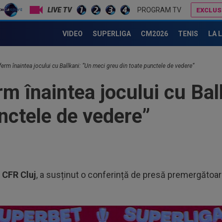
LIVE TV
PROGRAM TV
EXCLUS
Mihai Stoica nu-l mai înțelege pe Gigi Becali: ”Să ne hotărâm!”
Dani Coman e convins, după ce Marius Șumudică a bătut palma cu CFR Cluj
VIDEO
SUPERLIGA
CM2026
TENIS
LA 
ferm înaintea jocului cu Ballkani: ”Un meci greu din toate punctele de vedere”
m înaintea jocului cu Bal
nctele de vedere”
i
CFR Cluj
, a susținut o conferință de presă premergătoa