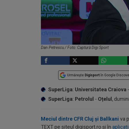
Dan Petrescu / Foto: Captură Digi Sport
Urmărește
Digisport
în Google Discove
SuperLiga
:
Universitatea Craiova
SuperLiga
:
Petrolul
-
Oțelul
, dumin
Meciul dintre CFR Cluj și Ballkani
va p
TEXT pe siteul digisport.ro și în
aplicați