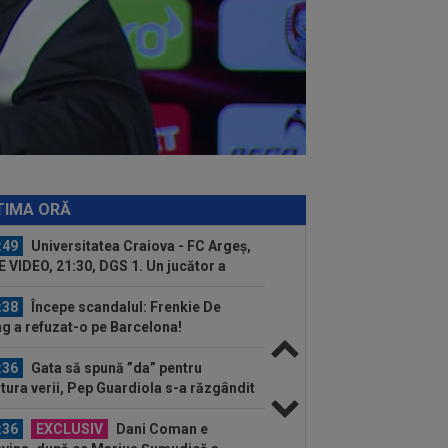
:06
Sepsi - FCSB | LIVE VIDEO, luni,
30, DGS 1. Roș-albaștrii, ”ca acasă”
.
:59
De nicăieri! Președintele unui
b din SuperLigă, ”pariu nebun”: ”Când
e...
:58
Presa din Portugalia a fost atentă
Dinamo - Voluntari 4-0 și a scris
pre...
:58
Hansi Flick a făcut anunțul despre
hinha
TIMA ORĂ
:49
Universitatea Craiova - FC Argeș,
E VIDEO, 21:30, DGS 1. Un jucător a
cat...
:38
Începe scandalul: Frenkie De
g a refuzat-o pe Barcelona!
:36
Gata să spună ”da” pentru
itura verii, Pep Guardiola s-a răzgândit
...
:36
EXCLUSIV
Dani Coman e