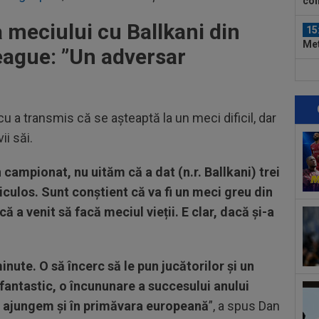
con
băt
 meciului cu Ballkani din
15
Met
ague: ”Un adversar
Ult
15
U20
cur
u a transmis că se așteaptă la un meci dificil, dar
15
21:
ii săi.
la..
14
campionat, nu uităm că a dat (n.r. Ballkani) trei
clu
fac
iculos. Sunt conștient că va fi un meci greu din
15
ă a venit să facă meciul vieții. E clar, dacă și-a
la 
des
15
Rap
nute. O să încerc să le pun jucătorilor și un
fi fantastic, o încununare a succesului anului
15
ă ajungem și în primăvara europeană
”, a spus Dan
LIV