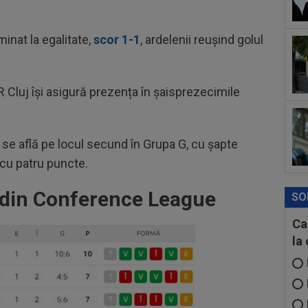
ple
15
Jon
minat la egalitate,
scor 1-1
, ardelenii reușind golul
15
lov
și a
R Cluj își asigură prezența în șaisprezecimile
j se află pe locul secund în Grupa G, cu șapte
 cu patru puncte.
 din Conference League
SO
Ca
la