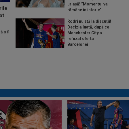
uriașă! ”Momentul va
ile
rămâne în istorie”
at
Rodri nu stă la discuții!
Decizia luată, după ce
 a fi
Manchester City a
refuzat oferta
Barcelonei
Cel mai bine plătit
jucător din SuperLigă a
devenit liber! Gigi Becali
spunea: ”Pregătesc o
bombă! Bani mulți”