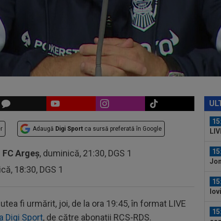
15
21:
la..
14
clu
fac
15
la 
des
15
Rap
UL
15
r
Adaugă
Digi Sport
ca sursă preferată în Google
LIV
ple
15
-
FC Argeș
, duminică, 21:30, DGS 1
Jon
ică, 18:30, DGS 1
15
lov
și a
utea fi urmărit, joi, de la ora 19:45, în format LIVE
15
a Digi Sport
, de către abonații RCS-RDS.