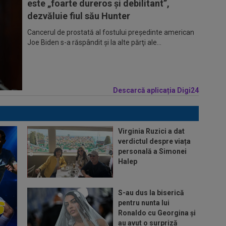
este „foarte dureros și debilitant”,
dezvăluie fiul său Hunter
Cancerul de prostată al fostului preşedinte american
Joe Biden s-a răspândit şi la alte părţi ale...
Descarcă aplicația Digi24
Virginia Ruzici a dat
verdictul despre viața
personală a Simonei
Halep
S-au dus la biserică
pentru nunta lui
Ronaldo cu Georgina și
au avut o surpriză