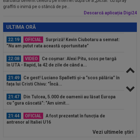
Bărbatul devenit celebru pe internet după ce a „pictat” cu spray
22:55
VIDEO
UTA - Rapid 0-0. Remiză
graffiti o inimă pe o stâncă de pe...
spectaculoasă între arădeni și giuleșteni pe Francisc...
Descarcă aplicația Digi24
22:40
EXCLUSIV
Schimbare! Cât s-a plătit, de fapt,
pentru transferul lui Răzvan Sava la...
ULTIMA ORĂ
22:19
OFICIAL
Surpriză! Kevin Ciubotaru a semnat:
”Nu am putut rata această oportunitate”
22:08
VIDEO
Ce coșmar: Alexi Pitu, scos pe targă
în UTA - Rapid, la 42 de zile de când a...
21:49
Ce gest! Luciano Spalletti și-a ”scos pălăria” în
fața lui Cristi Chivu: ”Încă...
21:47
Din Tulcea, 5.000 de oamenii au lăsat Europa
cu ”gura căscată”: ”Am uimit...
21:44
OFICIAL
A fost prezentat în funcția de
antrenor al Italiei U16
Vezi ultimele ştiri
23:18
L-a ”vrăjit” pe Pancu în 45 de minute: ”N-ai cum
să dai greș cu așa ceva” +...