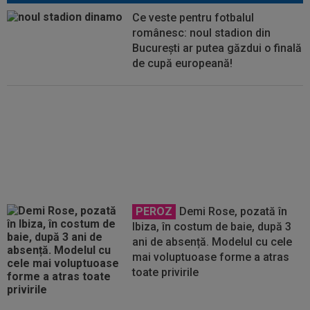
Ce veste pentru fotbalul
românesc: noul stadion din
București ar putea găzdui o finală
de cupă europeană!
FOTO
Echipa lui Andrei Rațiu a
rămas fără stadion! La ce soluție
au apelat spaniolii
PEROZ
Demi Rose, pozată în
Ibiza, în costum de baie, după 3
ani de absență. Modelul cu cele
mai voluptuoase forme a atras
toate privirile