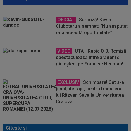
OFICIAL
Surpriză! Kevin
Ciubotaru a semnat: ”Nu am putut
rata această oportunitate”
VIDEO
UTA - Rapid 0-0. Remiză
spectaculoasă între arădeni și
giuleșteni pe Francisc Neuman!
EXCLUSIV
Schimbare! Cât s-a
plătit, de fapt, pentru transferul
lui Răzvan Sava la Universitatea
Craiova
Citeşte şi