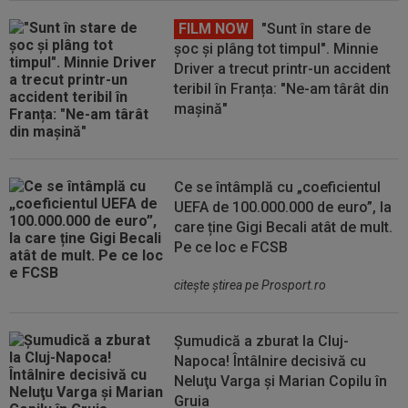
FILM NOW
"Sunt în stare de
șoc și plâng tot timpul". Minnie
Driver a trecut printr-un accident
teribil în Franța: "Ne-am târât din
mașină"
Ce se întâmplă cu „coeficientul
UEFA de 100.000.000 de euro”, la
care ține Gigi Becali atât de mult.
Pe ce loc e FCSB
citeşte ştirea pe Prosport.ro
Șumudică a zburat la Cluj-
Napoca! Întâlnire decisivă cu
Neluţu Varga şi Marian Copilu în
Gruia