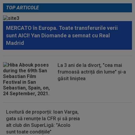
TOP ARTICOLE
22:55
VIDEO
UTA - Rapid 0-0. Remiză
spectaculoasă între arădeni și giuleșteni pe Francisc...
MERCATO în Europa. Toate transferurile verii
22:40
EXCLUSIV
Schimbare! Cât s-a plătit, de fapt,
sunt AICI! Yan Diomande a semnat cu Real
pentru transferul lui Răzvan Sava la...
Madrid
22:19
OFICIAL
Surpriză! Kevin Ciubotaru a semnat:
”Nu am putut rata această oportunitate”
La 3 ani de la divorț, "cea mai
22:08
VIDEO
Ce coșmar: Alexi Pitu, scos pe targă
frumoasă actriță din lume" și-a
în UTA - Rapid, la 42 de zile de când a...
găsit liniștea
Lovitură de proporții: Ioan Varga,
gata să renunțe la CFR și să preia
alt club din SuperLigă: ”Acolo
sunt toate condițiile”