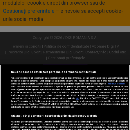
modulelor coookie direct din browser sau de
Gestionați preferințele
– e nevoie sa accepti cookie-
urile social media
Copyright © 2026 / DIGI ROMANIA S.A.
Termeni si conditii
Politica de confidentialitate
Abonare Digi TV
Frecvente Digi Sport
Retransmisie Digi Sport
Contact/Info
Codul etic
Gestionați preferințele
Versiune desktop
Nouă ne pasă ca datele tale personale să rămână confidențiale
Noi și partenerii noștri
30
stocăm și/sau accesăm informații pe dispozitivul dvs., precum identificatorii cookie unici pentru prelucrarea
datelor cu caracter personal. Puteți accepta sau gestiona alegerile dvs. făcând clic mai jos sau în orice moment, pe pagina cu
politica de confidențialitate. Aceste alegeri vor fi raportate partenerilor noștri și nu vă vor afecta navigarea.
Mai multe detalii
Noi si partenerii nostri (retelele de socializare si agentiile de publicitate partenere, precum si furnizorii nostri de servicii de date
analitice) prelucram date pentru a permite website-ului sa functioneze, pentru a personaliza continutul si anunturile publicitare afisate
in functie de interesele si/sau profilul dvs., pentru a va oferi functionalitati aferente retelelor de socializare si pentru a analiza
traficul pe website. Beneficiati de drepturile prevazute de art. 15-22 din GDPR in legatura cu prelucrarea datelor cu caracter
personal. Aceste drepturi pot fi exercitate prin modalitatea indicata
aici
. Prin click pe “ACCEPT TOATE”, acceptati folosirea
tuturor Tehnologiilor de tip Cookie, care implica inclusiv acceptul dvs. cu privire la stocarea/accesarea informatiilor de catre Vendor-ii
cu care colaboram. Prin click pe “VREAU SA MODIFIC SETARILE INDIVIDUAL” puteti schimba preferintele in mod individual, mai putin
cele legate de cookie strict necesare pentru functionarea website-ului.
Atât noi, cât și partenerii noștri prelucrăm datele pentru a oferi:
Măsurarea performanței reclamelor. Utilizarea profilurilor pentru selectarea conținutului personalizat. Stocarea și/sau accesarea
informațiilor de pe un dispozitiv. Dezvoltarea și îmbunătățirea serviciilor. Crearea profilurilor de conținut personalizat. Utilizarea
profilurilor pentru selectarea publicității personalizate. Crearea profilurilor pentru publicitate personalizată. Măsurarea performanței
conținutului. Înțelegerea publicului prin statistici sau combinații de date din surse diferite. Utilizarea datelor limitate pentru a selecta