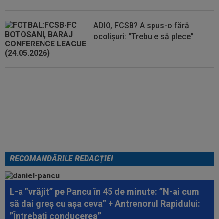
ADIO, FCSB? A spus-o fără
ocolișuri: ”Trebuie să plece”
Tragic: cel mai bun din istorie a
murit subit, la 43 de ani.
Solicitarea neobișnuită a familiei
RECOMANDĂRILE REDACȚIEI
L-a ”vrăjit” pe Pancu în 45 de minute: ”N-ai cum
să dai greș cu așa ceva” + Antrenorul Rapidului:
”Întrebați conducerea”