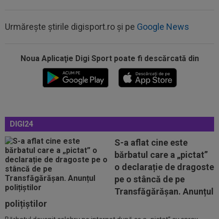
Urmărește știrile digisport.ro și pe
Google News
22:19
OFICIAL
Surpriză! Kevin Ciubotaru a semnat:
”Nu am putut rata această oportunitate”
Noua Aplicaţie Digi Sport poate fi descărcată din
22:08
VIDEO
Ce coșmar: Alexi Pitu, scos pe targă
în UTA - Rapid, la 42 de zile de când a...
21:49
Ce gest! Luciano Spalletti și-a ”scos pălăria” în
fața lui Cristi Chivu: ”Încă...
DIGI24
21:47
Din Tulcea, 5.000 de oamenii au lăsat Europa
cu ”gura căscată”: ”Am uimit...
S-a aflat cine este
bărbatul care a „pictat”
21:44
OFICIAL
A fost prezentat în funcția de
o declarație de dragoste
antrenor al Italiei U16
pe o stâncă de pe
23:18
L-a ”vrăjit” pe Pancu în 45 de minute: ”N-ai cum
Transfăgărășan. Anunțul
să dai greș cu așa ceva” +...
polițiștilor