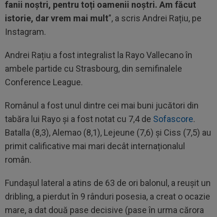
fanii noștri, pentru toți oamenii noștri. Am făcut
istorie, dar vrem mai mult
”, a scris Andrei Rațiu, pe
Instagram.
Andrei Rațiu a fost integralist la Rayo Vallecano în
ambele partide cu Strasbourg, din semifinalele
Conference League.
Românul a fost unul dintre cei mai buni jucători din
tabăra lui Rayo și a fost notat cu 7,4 de
Sofascore
.
Batalla (8,3), Alemao (8,1), Lejeune (7,6) și Ciss (7,5) au
primit calificative mai mari decât internaționalul
român.
Fundașul lateral a atins de 63 de ori balonul, a reușit un
dribling, a pierdut în 9 rânduri posesia, a creat o ocazie
mare, a dat două pase decisive (pase în urma cărora