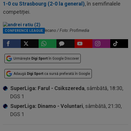
1-0 cu Strasbourg (2-0 la general)
, în semifinalele
competiției.
Andrei Rațiu, la Rayo Vallecano / Foto: Profimedia
CONFERENCE LEAGUE
Urmărește
Digi Sport
în Google Discover
Adaugă
Digi Sport
ca sursă preferată în Google
SuperLiga: Farul - Csikszereda
, sâmbătă, 18:30,
DGS 1
SuperLiga: Dinamo - Voluntari
, sâmbătă, 21:30,
DGS 1