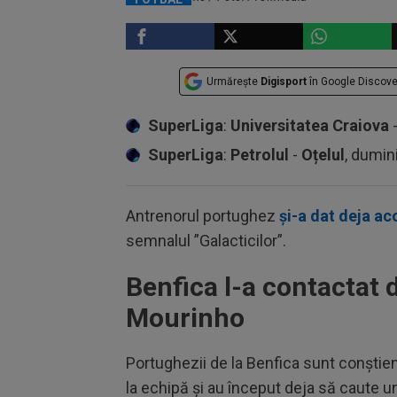
Urmărește
Digisport
în Google Discove
SuperLiga
:
Universitatea Craiova
SuperLiga
:
Petrolul
-
Oțelul
, dumin
Antrenorul portughez
și-a dat deja ac
semnalul ”Galacticilor”.
Benfica l-a contactat d
Mourinho
Portughezii de la Benfica sunt conștie
la echipă și au început deja să caute un