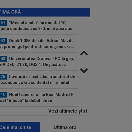
:58
Hakan Calhanoglu a ”dat din
ă”! Ce obiective a setat Cristi Chivu la
TIMA ORĂ
r...
:57
”Meciul anului”: în minutul 10,
peții conduceau cu 3-0, însă abia apoi
:52
După 1.085 de zile! Adrian Mazilu
at primul gol pentru Dinamo și nu s-a...
:43
Universitatea Craiova - FC Argeș,
E VIDEO, 21:30, DGS 1. Un jucător a
cat...
:25
Lovitură uriașă: abia transferat de
bzonspor, s-a accidentat în minutul
.
:10
Noul transfer al lui Real Madrid l-
ăsat ”mască” la debut: Jose
rinho...
Vezi ultimele ştiri
:05
Belgienii s-au convins de Darius
ru, după primul gol la Union Saint-
loise
Cele mai citite
Ultima oră
:55
Philip Otele a spus ”DA”: