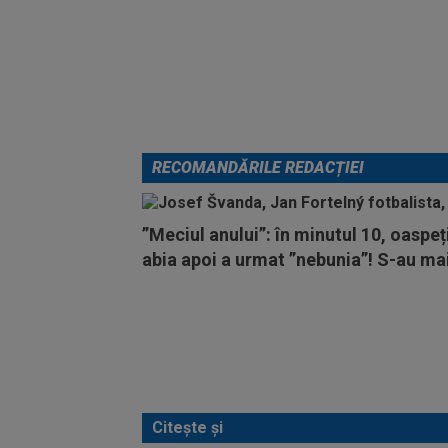
RECOMANDĂRILE REDACȚIEI
”Meciul anului”: în minutul 10, oaspe
abia apoi a urmat ”nebunia”! S-au m
Citește și