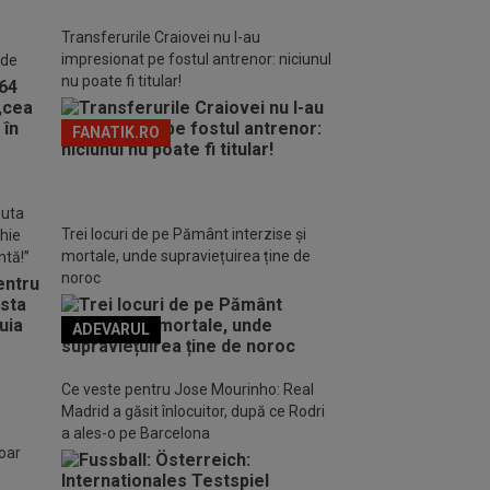
Transferurile Craiovei nu l-au
impresionat pe fostul antrenor: niciunul
 de
nu poate fi titular!
FANATIK.RO
nuta
Trei locuri de pe Pământ interzise și
chie
mortale, unde supraviețuirea ține de
ntă!”
noroc
ADEVARUL
o FM
Ce veste pentru Jose Mourinho: Real
Madrid a găsit înlocuitor, după ce Rodri
a ales-o pe Barcelona
doar