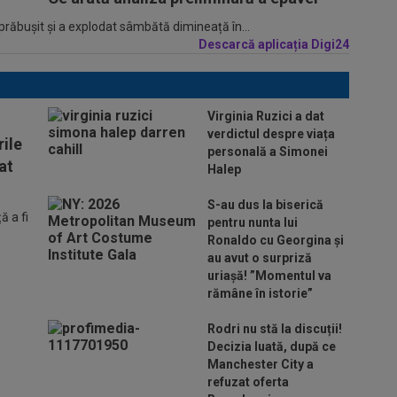
 prăbușit și a explodat sâmbătă dimineață în...
Descarcă aplicația Digi24
Virginia Ruzici a dat
verdictul despre viața
ile
personală a Simonei
at
Halep
S-au dus la biserică
 a fi
pentru nunta lui
Ronaldo cu Georgina și
au avut o surpriză
uriașă! ”Momentul va
rămâne în istorie”
Rodri nu stă la discuții!
Decizia luată, după ce
Manchester City a
refuzat oferta