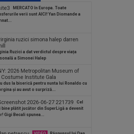
00.000 de euro!
MERCATO în Europa. Toate
nsferurile verii sunt AICI! Yan Diomande a
:40
Cătălin Cîrjan a spus totul despre
nat...
identarea lui Martin Pascual: ”Au
t...
:03
Petrolul - Oțelul, LIVE VIDEO,
30, Digi Sport 1. Moldovenii s-au
us cu...
ginia Ruzici a dat verdictul despre viața
:58
Hakan Calhanoglu a ”dat din
sonală a Simonei Halep
ă”! Ce obiective a setat Cristi Chivu la
r...
:57
”Meciul anului”: în minutul 10,
peții conduceau cu 3-0, însă abia apoi
u dus la biserică pentru nunta lui Ronaldo cu
rgina și au avut o surpriză...
:52
După 1.085 de zile! Adrian Mazilu
at primul gol pentru Dinamo și nu s-a...
Cel
:43
Universitatea Craiova - FC Argeș,
 bine plătit jucător din SuperLigă a devenit
E VIDEO, 21:30, DGS 1. Un jucător a
er! Gigi Becali spunea...
cat...
VIDEO
Răspunsul lui Dan