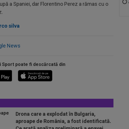
 Cupă a Spaniei, dar Florentino Perez a rămas cu o
z.
co silva
gle News
i Sport poate fi descărcată din
Drona care a explodat în Bulgaria,
aproape de România, a fost identificată.
Ce arată analiza preliminară a epavei