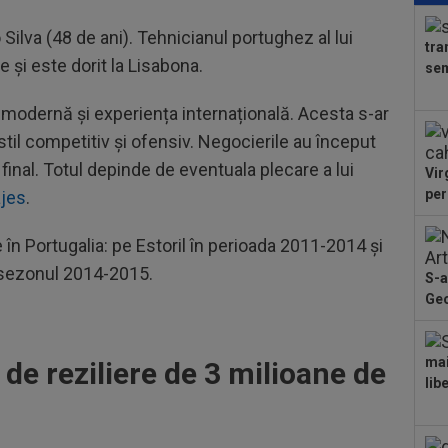
3.0
 Silva (48 de ani). Tehnicianul portughez al lui
tra
07
 și este dorit la Lisabona.
sem
acc
făcu
 modernă și experiența internațională. Acesta s-ar
09
18:
 stil competitiv și ofensiv. Negocierile au început
imp
 final. Totul depinde de eventuala plecare a lui
Vir
08
per
ajes
.
cas
Inte
08
în Portugalia: pe Estoril în perioada 2011-2014 și
oas
n sezonul 2014-2015.
S-a
a...
Geo
08
a d
08
mai
de reziliere de 3 milioane de
LIV
lib
ple