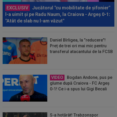
EXCLUSIV
Jucătorul "cu mobilitate de șifonier"
l-a uimit și pe Radu Naum, la Craiova - Argeș 0-1:
"Atât de slab nu l-am văzut"
Daniel Bîrligea, la ”reducere”!
Preț de trei ori mai mic pentru
transferul atacantului de la FCSB
VIDEO
Bogdan Andone, pus pe
glume după Craiova - FC Argeș
0-1! Ce i-a spus lui Gigi Becali
S-a hotărât! Trabzonspor