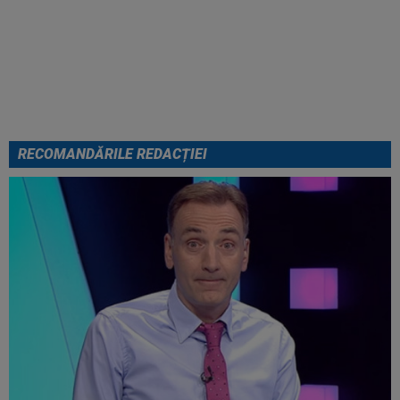
Cel mai bogat om din Ucraina i-a
zis în față unui român: ”Nu vrem
să te mai vedem aici”. Ce a
urmat: ”M-a băgat într-o dubă”
RECOMANDĂRILE REDACȚIEI