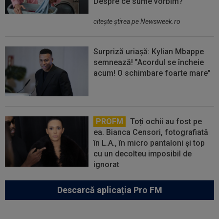
Despre ce sume vorbim?
citeşte ştirea pe Newsweek.ro
Surpriză uriașă: Kylian Mbappe
semnează! ”Acordul se încheie
acum! O schimbare foarte mare”
PROFM
Toți ochii au fost pe
ea. Bianca Censori, fotografiată
în L.A., în micro pantaloni și top
cu un decolteu imposibil de
ignorat
Descarcă aplicația Pro FM