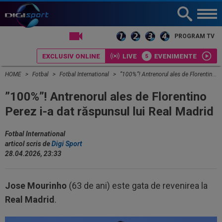
LIVE TV
PROGRAM TV
EXCLUSIV ONLINE
LIVE
EVENIMENTE
HOME
Fotbal
Fotbal International
”100%”! Antrenorul ales de Florentino Perez i-a dat răspunsul lui Real Madrid
”100%”! Antrenorul ales de Florentino
Perez i-a dat răspunsul lui Real Madrid
Fotbal International
articol scris de
Digi Sport
28.04.2026, 23:33
Jose Mourinho
(63 de ani) este gata de revenirea la
Real Madrid
.