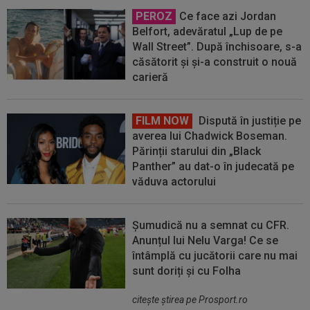
PEROZ
Ce face azi Jordan
Belfort, adevăratul „Lup de pe
Wall Street”. După închisoare, s-a
căsătorit și și-a construit o nouă
carieră
FILM NOW
Dispută în justiție pe
averea lui Chadwick Boseman.
Părinții starului din „Black
Panther” au dat-o în judecată pe
văduva actorului
Șumudică nu a semnat cu CFR.
Anunțul lui Nelu Varga! Ce se
întâmplă cu jucătorii care nu mai
sunt doriți și cu Folha
citeşte ştirea pe Prosport.ro