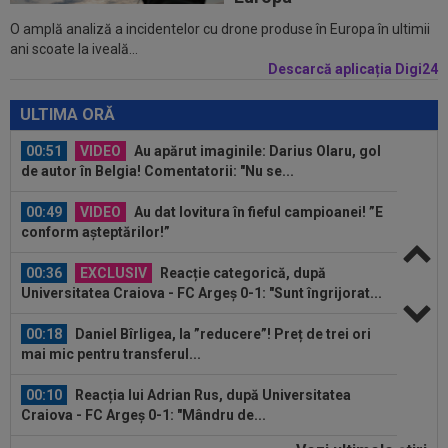
O amplă analiză a incidentelor cu drone produse în Europa în ultimii
00:56
VIDEO
Bogdan Andone, pus pe glume după
ani scoate la iveală...
Craiova - FC Argeș 0-1! Ce i-a spus lui Gigi...
Descarcă aplicația Digi24
00:52
Filipe Coelho a surprins pe toată lumea, după
ce Universitatea Craiova a...
ULTIMA ORĂ
00:51
VIDEO
Au apărut imaginile: Darius Olaru, gol
de autor în Belgia! Comentatorii: "Nu se...
00:49
VIDEO
Au dat lovitura în fieful campioanei! ”E
conform așteptărilor!”
00:36
EXCLUSIV
Reacție categorică, după
Universitatea Craiova - FC Argeș 0-1: "Sunt îngrijorat...
00:18
Daniel Bîrligea, la ”reducere”! Preț de trei ori
mai mic pentru transferul...
00:10
Reacția lui Adrian Rus, după Universitatea
Craiova - FC Argeș 0-1: "Mândru de...