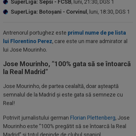
SuperLiga: Sepsi - FCSB
, luni, 21:30, DGS 1
SuperLiga: Botoșani - Corvinul
, luni, 18:30, DGS 1
Antrenorul portughez este
primul nume de pe lista
lui Florentino Perez
, care este un mare admirator al
lui Jose Mourinho.
Jose Mourinho, ”100% gata să se întoarcă
la Real Madrid”
Jose Mourinho, de partea cealaltă, doar așteaptă
semnalul de la Madrid și este gata să semneze cu
Real!
Potrivit jurnalistului german
Florian Plettenberg
, Jose
Mourinho este ”100% pregătit să se întoarcă la Real
Madrid” și totul depinde de clubul spaniol.