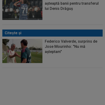
așteaptă banii pentru transferul
lui Denis Drăguș
Citeşte şi
Federico Valverde, surprins de
Jose Mourinho: "Nu mă
așteptam"
Gata! Jose Mourinho l-a cerut și
Real Madrid a luat decizia, după
ce Rodri a ales-o pe Barcelona