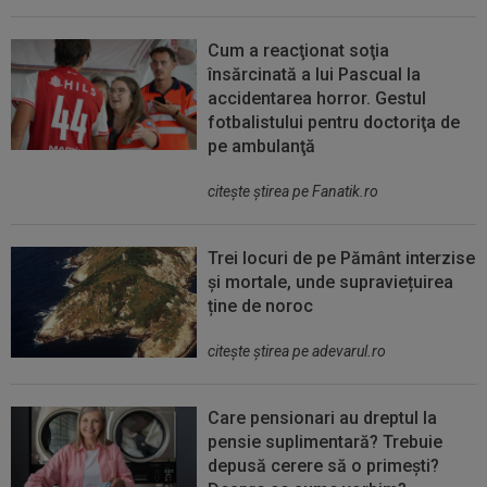
Cum a reacţionat soţia
însărcinată a lui Pascual la
accidentarea horror. Gestul
fotbalistului pentru doctoriţa de
pe ambulanţă
citeşte ştirea pe Fanatik.ro
Trei locuri de pe Pământ interzise
și mortale, unde supraviețuirea
ține de noroc
citeşte ştirea pe adevarul.ro
Care pensionari au dreptul la
pensie suplimentară? Trebuie
depusă cerere să o primești?