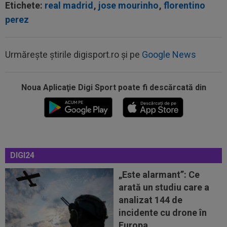
Etichete:
real madrid
,
jose mourinho
,
florentino
perez
Urmărește știrile digisport.ro și pe
Google News
Noua Aplicaţie Digi Sport poate fi descărcată din
00:49
VIDEO
Au dat lovitura în fieful campioanei! ”E
conform așteptărilor!”
00:36
EXCLUSIV
Reacție categorică, după
Universitatea Craiova - FC Argeș 0-1: "Sunt îngrijorat...
00:18
Daniel Bîrligea, la ”reducere”! Preț de trei ori
DIGI24
mai mic pentru transferul...
„Este alarmant”: Ce
00:10
Reacția lui Adrian Rus, după Universitatea
arată un studiu care a
Craiova - FC Argeș 0-1: "Mândru de...
analizat 144 de
00:03
EXCLUSIV
Jucătorul "cu mobilitate de
incidente cu drone în
șifonier" l-a uimit și pe Radu Naum, la Craiova...
Europa