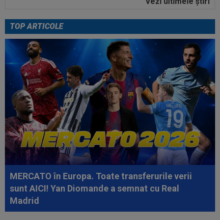
Vezi ultimele ştiri
00:03
EXCLUSIV
Jucătorul "cu mobilitate de
șifonier" l-a uimit și pe Radu Naum, la Craiova...
TOP ARTICOLE
00:56
VIDEO
Bogdan Andone, pus pe glume după
Craiova - FC Argeș 0-1! Ce i-a spus lui Gigi...
00:52
Filipe Coelho a surprins pe toată lumea, după
ce Universitatea Craiova a...
00:51
VIDEO
Au apărut imaginile: Darius Olaru, gol
de autor în Belgia! Comentatorii: "Nu se...
00:49
VIDEO
Au dat lovitura în fieful campioanei! ”E
conform așteptărilor!”
00:36
EXCLUSIV
Reacție categorică, după
Universitatea Craiova - FC Argeș 0-1: "Sunt îngrijorat...
MERCATO în Europa. Toate transferurile verii
sunt AICI! Yan Diomande a semnat cu Real
Madrid