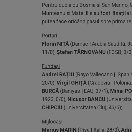
Pentru dubla cu Bosnia și San Marino, 
Munteanu și Matei Ilie au fost lăsați la
putea face oricând pasul spre prima re
Portari
Florin NIȚĂ
(Damac | Arabia Saudită, 3
11/0),
Ștefan TÂRNOVANU
(FCSB, 3/0)
Fundași
Andrei RAȚIU
(Rayo Vallecano | Spania
20/0),
Virgil
GHI
ȚĂ
(Cracovia | Polonia,
BURCĂ
(Baniyas | EAU, 37/1),
Mihai P
1923, 0/0),
Nicușor BANCU
(Universita
CHIPCIU
(Universitatea Cluj, 46/6);
Mijlocași
Marius MARIN
(Pisa | Italia, 28/0),
Adr