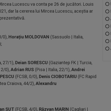
Mircea Lucescu va conta pe 26 de jucători. Louis
 U21, dar la cererea lui Mircea Lucescu, aceștia ar
prezentativă.
0/0),
Horațiu MOLDOVAN
(Sassuolo | Italia,
;
, 27/1),
Deian
SORESCU
(Gaziantep FK | Turcia,
 2/0),
Adrian RUS
(Pisa | Italia, 22/1),
Andrei
OPESCU
(FCSB, 0/0),
Denis CIOBOTARIU
(FC Rapid
tea Craiova, 44/2),
Alexandru
ian ȘUT
(FCSB, 4/0),
Răzvan MARIN
(Cagliari |