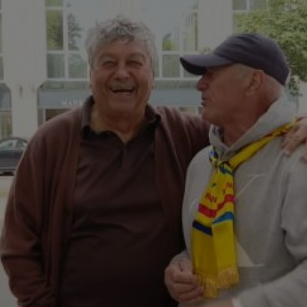
20
Spa
lui.
20
zis
mai