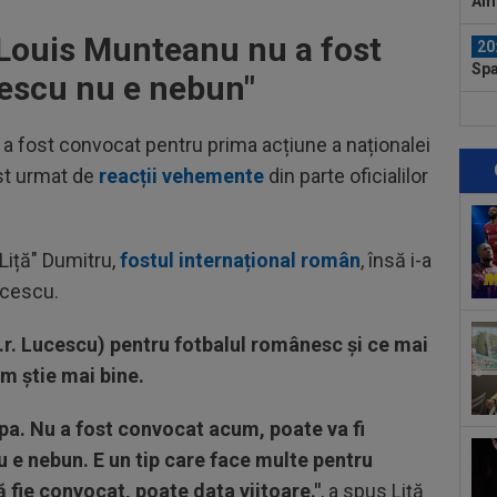
Ami
Eur
 Louis Munteanu nu a fost
20
Spa
escu nu e nebun"
lui.
20
zis
a fost convocat pentru prima acțiune a naționalei
mai
ost urmat de
reacții vehemente
din parte oficialilor
20
VID
Ega
19
"Liță" Dumitru,
fostul internațional român
, însă i-a
tra
ucescu.
Vol
19
Din
.r. Lucescu) pentru fotbalul românesc și ce mai
Vol
um știe mai bine.
20
ant
a. Nu a fost convocat acum, poate va fi
20
e nebun. E un tip care face multe pentru
”Ma
ă fie convocat, poate data viitoare."
, a spus Liță