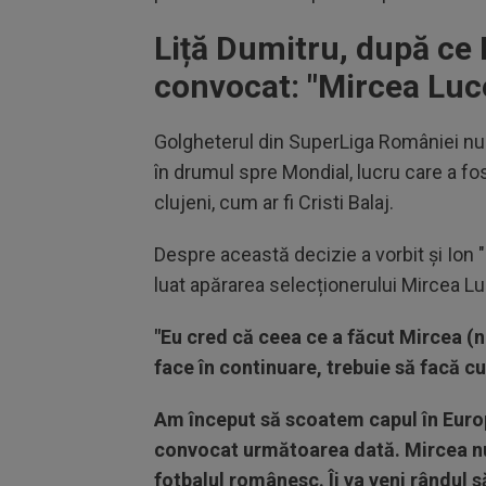
Liță Dumitru, după ce
convocat: "Mircea Luc
Golgheterul din SuperLiga României nu 
în drumul spre Mondial, lucru care a f
clujeni, cum ar fi Cristi Balaj.
Despre această decizie a vorbit și Ion 
luat apărarea selecționerului Mircea L
"Eu cred că ceea ce a făcut Mircea (n
face în continuare, trebuie să facă c
Am început să scoatem capul în Europ
convocat următoarea dată. Mircea nu 
fotbalul românesc. Îi va veni rândul s