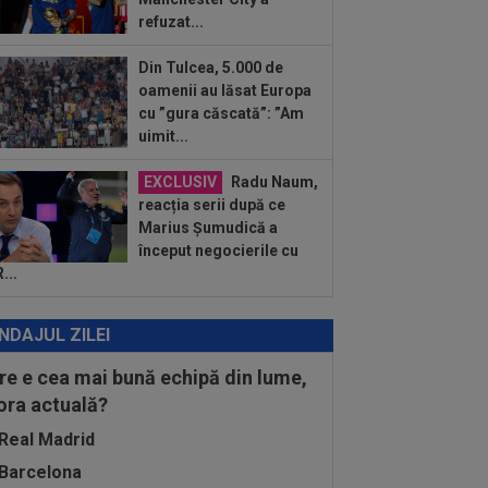
i meci...
refuzat...
:30
România U18 s-a calificat în finala
pionatului European! Victorie mare
.
Din Tulcea, 5.000 de
:20
Au bătut palma! Zeljko Kopic ia un
oamenii au lăsat Europa
ân la următoarea echipă: ”În două...
cu ”gura căscată”: ”Am
uimit...
:19
PSG - Manchester United 1-1.
cal de cinci stele pentru Regina
EXCLUSIV
Radu Naum,
opei...
reacția serii după ce
Marius Șumudică a
început negocierile cu
...
NDAJUL ZILEI
re e cea mai bună echipă din lume,
 ora actuală?
Real Madrid
Barcelona