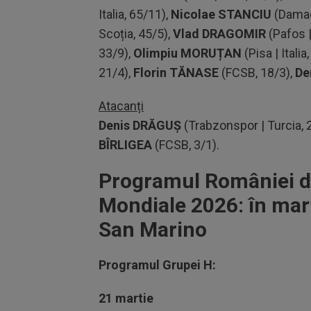
Italia, 65/11),
Nicolae STANCIU
(Damac 
Scoția, 45/5), ⁠
Vlad DRAGOMIR
(Pafos |
33/9),
Olimpiu MORUȚAN
(Pisa | Italia
21/4),
Florin TĂNASE
(FCSB, 18/3),
De
Atacanți
Denis DRĂGUȘ
(Trabzonspor | Turcia, 
BÎRLIGEA
(FCSB, 3/1).
Programul României di
Mondiale 2026: în mart
San Marino
Programul Grupei H:
21 martie