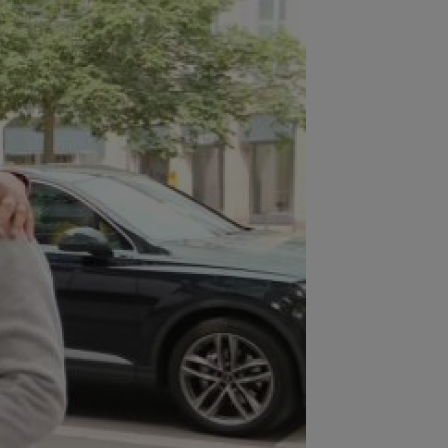
:03
Andrei Rațiu, pus ”la zid” în
nia după Ipswich - Rayo 3-0: ”Călcâiul
..
:01
Cel mai bogat om din Ucraina i-a
 în față unui român: ”Nu vrem să te
...