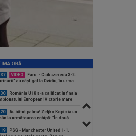
:00
Dinamo - FC Voluntari LIVE
EO, 21:30, la DGS 1. ECHIPELE.
litate de...
:57
Ce se întâmplă cu ultimul jucător
nsferat de Dinamo la meciul cu FC
untari
:37
OUT! Jucătorul care a plecat de la
amo chiar în ziua meciului cu FC
untari
:46
EXCLUSIV
CFR Cluj are
renor: Marius Șumudică!
TIMA ORĂ
:37
VIDEO
Farul - Csikszereda 3-2.
rinarii” au câștigat la Ovidiu, în urma
i meci...
:30
România U18 s-a calificat în finala
pionatului European! Victorie mare
.
:20
Au bătut palma! Zeljko Kopic ia un
ân la următoarea echipă: ”În două...
:19
PSG - Manchester United 1-1.