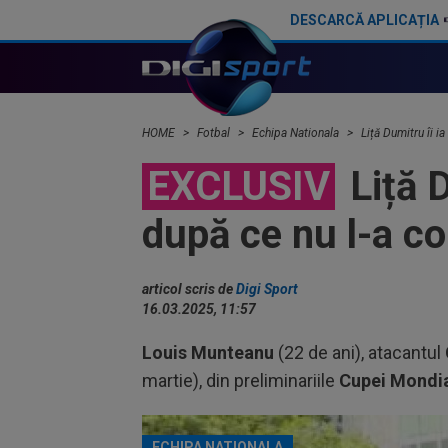
DESCARCĂ APLICAȚIA
CFR Cluj a găsit sursă de bani: Louis Munteanu
HOME
Fotbal
Echipa Nationala
Liță Dumitru îi 
EXCLUSIV
Liță D
după ce nu l-a c
articol scris de
Digi Sport
16.03.2025, 11:57
Louis Munteanu
(22 de ani), atacantul
martie), din preliminariile
Cupei Mondi
ECHIPA NATIONALA