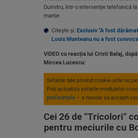
Dumitru, într-o intervenție telefonică l
martie.
Citește și:
Exclusiv "A fost dărâmat!
Louis Munteanu nu a fost convocat
VIDEO cu reacția lui Cristi Balaj, du
Mircea Lucescu:
Setarile tale privind cookie-urile nu p
Poti actualiza setarile modulelor coo
preferințele
– e nevoie sa accepti coo
Cei 26 de ”Tricolori” 
pentru meciurile cu B