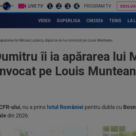
LIVE TV
PROGRAM TV
EXCLUS
Mircea Lucescu ar fi împlinit 81 de ani. Mesajele cluburilor unde a scris istorie
CFR Cluj are antreno
VIDEO
SUPERLIGA
CM2026
TENIS
LA 
ia apărarea lui Mircea Lucescu, după ce nu l-a convocat pe Louis Munteanu
umitru îi ia apărarea lui
onvocat pe Louis Muntea
CFR-ului
, nu a prins
lotul României
pentru dubla cu
Bosn
ale
din 2026.