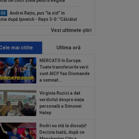
cal de cinci stele pentru Regina
opei...
:03
Andrei Rațiu, pus ”la zid” în
nia după Ipswich - Rayo 3-0: ”Călcâiul
..
Vezi ultimele ştiri
:01
Cel mai bogat om din Ucraina i-a
 în față unui român: ”Nu vrem să te
...
Cele mai citite
Ultima oră
:00
Dinamo - FC Voluntari LIVE
EO, 21:30, la DGS 1. ECHIPELE.
MERCATO în Europa.
litate de...
Toate transferurile verii
:57
Ce se întâmplă cu ultimul jucător
sunt AICI! Yan Diomande
nsferat de Dinamo la meciul cu FC
a semnat...
untari
:37
OUT! Jucătorul care a plecat de la
Virginia Ruzici a dat
amo chiar în ziua meciului cu FC
verdictul despre viața
untari
personală a Simonei
:46
EXCLUSIV
CFR Cluj are
Halep
renor: Marius Șumudică!
Rodri nu stă la discuții!
:37
VIDEO
Farul - Csikszereda 3-2.
Decizia luată, după ce
rinarii” au câștigat la Ovidiu, în urma
Manchester City a