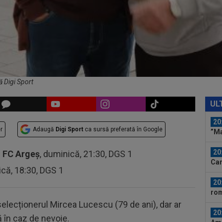
20
VID
Ega
19
tra
Vol
19
Din
Vol
ă Digi Sport
20
ant
UL
20
r
Adaugă
Digi Sport
ca sursă preferată în Google
”Ma
unu
20
-
FC Argeș
, duminică, 21:30, DGS 1
Cam
ică, 18:30, DGS 1
la..
20
rom
elecționerul Mircea Lucescu (79 de ani), dar ar
20
 în caz de nevoie.