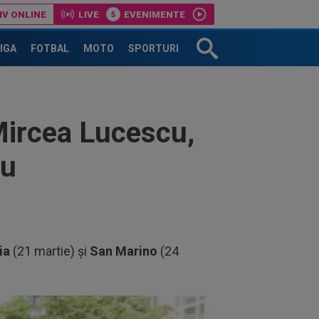
IV ONLINE
LIVE
EVENIMENTE
r: Marius Șumudică!
LIGA
FOTBAL
MOTO
SPORTURI
 Mircea Lucescu,
nu
ia
(21 martie) și
San Marino
(24