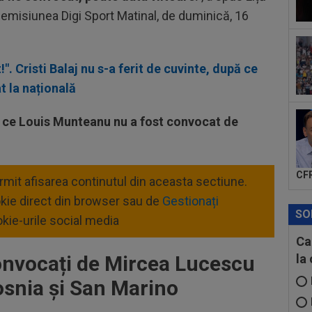
unu
a emisiunea Digi Sport Matinal, de duminică, 16
20
Cam
la..
20
". Cristi Balaj nu s-a ferit de cuvinte, după ce
rom
 la națională
20
Ami
pă ce Louis Munteanu nu a fost convocat de
Eur
CFR
ermit afisarea continutul din aceasta sectiune.
okie direct din browser sau de
Gestionați
SO
kie-urile social media
Ca
convocați de Mircea Lucescu
la
osnia și San Marino