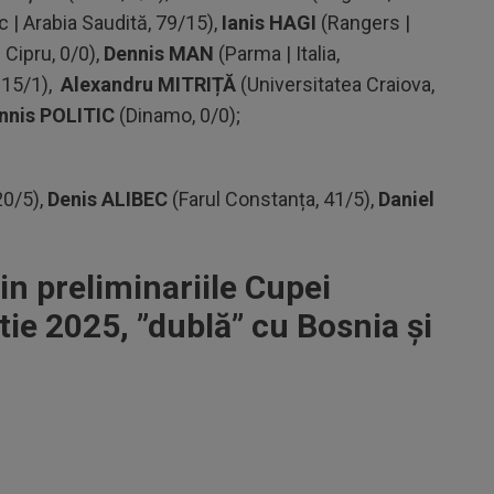
| Arabia Saudită, 79/15),
Ianis HAGI
(Rangers |
 Cipru, 0/0),
Dennis MAN
(Parma | Italia,
, 15/1),
Alexandru MITRIȚĂ
(Universitatea Craiova,
nnis POLITIC
(Dinamo, 0/0);
20/5),
Denis ALIBEC
(Farul Constanța, 41/5),
Daniel
n preliminariile Cupei
ie 2025, ”dublă” cu Bosnia și