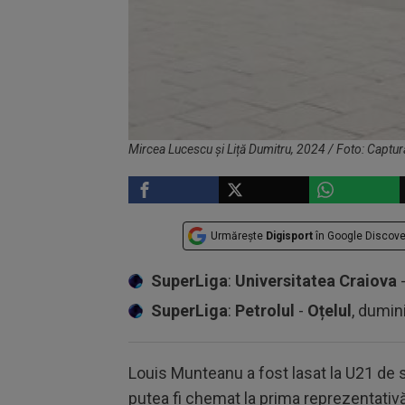
Mircea Lucescu și Liță Dumitru, 2024 / Foto: Captur
Urmărește
Digisport
în Google Discove
SuperLiga
:
Universitatea Craiova
SuperLiga
:
Petrolul
-
Oțelul
, dumin
Louis Munteanu a fost lasat la U21 de s
putea fi chemat la prima reprezentativă