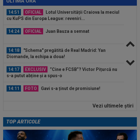
ULTIMA ORĂ
14:51
OFICIAL
Lotul Universității Craiova la meciul
cu KuPS din Europa League: reveniri...
14:24
OFICIAL
Juan Bauza a semnat
14:18
"Schema" pregătită de Real Madrid: Yan
Diomande, la echipa a doua!
14:17
EXCLUSIV
”Cine e FCSB”? Victor Pițurcă nu
s-a putut abține și a spus-o
14:11
FOTO
Gavi s-a ținut de promisiune!
Vezi ultimele ştiri
13:52
Rapid a fost acuzată de ”încălcarea
sistematică a legii”! Apel către conducerea...
TOP ARTICOLE
13:37
EXCLUSIV
Ilie Dumitrescu l-a găsit vinovat la
FCSB: ”N-ai cum să faci asta. Semnal de...