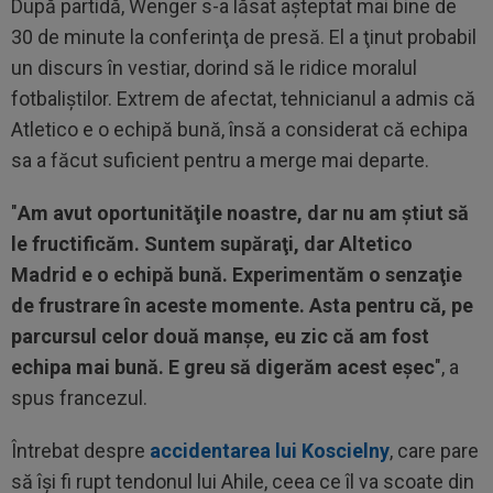
După partidă, Wenger s-a lăsat aşteptat mai bine de
30 de minute la conferinţa de presă. El a ţinut probabil
un discurs în vestiar, dorind să le ridice moralul
fotbaliştilor. Extrem de afectat, tehnicianul a admis că
Atletico e o echipă bună, însă a considerat că echipa
sa a făcut suficient pentru a merge mai departe.
"
Am avut oportunităţile noastre, dar nu am ştiut să
le fructificăm. Suntem supăraţi, dar Altetico
Madrid e o echipă bună. Experimentăm o senzaţie
de frustrare în aceste momente. Asta pentru că, pe
parcursul celor două manşe, eu zic că am fost
echipa mai bună. E greu să digerăm acest eşec
", a
spus francezul.
Întrebat despre
accidentarea lui Koscielny
, care pare
să îşi fi rupt tendonul lui Ahile, ceea ce îl va scoate din