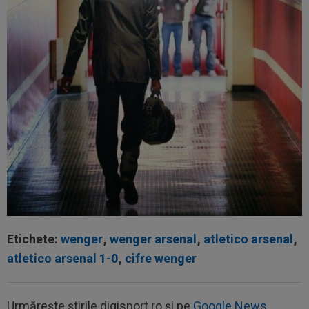
Etichete:
wenger
,
wenger arsenal
,
atletico arsenal
,
atletico arsenal 1-0
,
cifre wenger
Urmărește știrile digisport.ro și pe
Google News