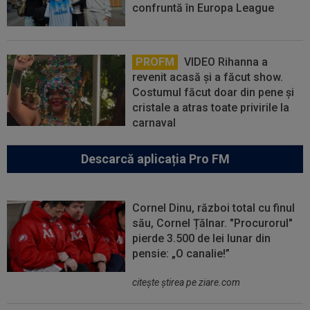
confruntă în Europa League
PROFM
VIDEO Rihanna a
revenit acasă și a făcut show.
Costumul făcut doar din pene și
cristale a atras toate privirile la
carnaval
Descarcă aplicația Pro FM
Cornel Dinu, război total cu finul
său, Cornel Țălnar. "Procurorul"
pierde 3.500 de lei lunar din
pensie: „O canalie!”
citeşte ştirea pe ziare.com