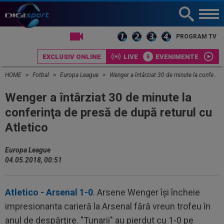
LIVE TV
PROGRAM TV
EXCLUSIV ONLINE
LIVE
EVENIMENTE
HOME
Fotbal
Europa League
Wenger a întârziat 30 de minute la conferinţa de presă de după returul cu Atletico
Wenger a întârziat 30 de minute la
conferinţa de presă de după returul cu
Atletico
Europa League
04.05.2018, 00:51
Atletico - Arsenal 1-0
. Arsene Wenger îşi încheie
impresionanta carieră la Arsenal fără vreun trofeu în
anul de despărţire. "Tunarii" au pierdut cu 1-0 pe