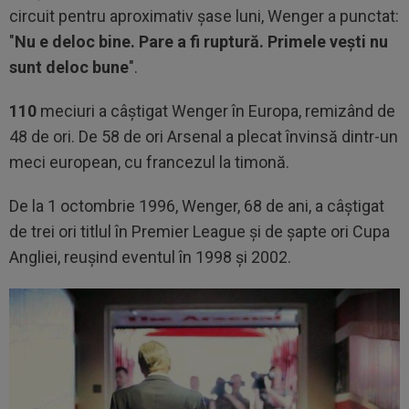
circuit pentru aproximativ şase luni, Wenger a punctat:
"
Nu e deloc bine. Pare a fi ruptură. Primele veşti nu
sunt deloc bune
".
110
meciuri a câştigat Wenger în Europa, remizând de
48 de ori. De 58 de ori Arsenal a plecat învinsă dintr-un
meci european, cu francezul la timonă.
De la 1 octombrie 1996, Wenger, 68 de ani, a câştigat
de trei ori titlul în Premier League şi de şapte ori Cupa
Angliei, reuşind eventul în 1998 şi 2002.