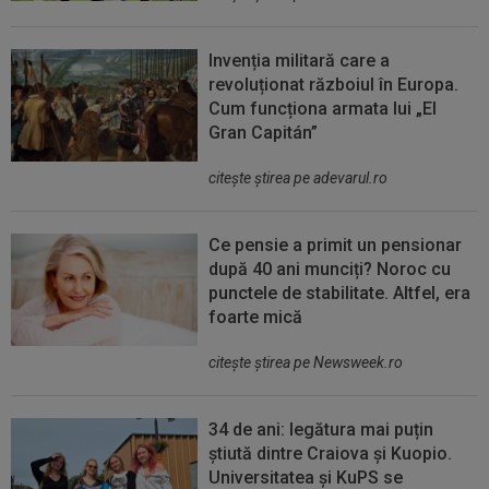
Invenția militară care a
revoluționat războiul în Europa.
Cum funcționa armata lui „El
Gran Capitán”
citeşte ştirea pe adevarul.ro
Ce pensie a primit un pensionar
după 40 ani munciți? Noroc cu
punctele de stabilitate. Altfel, era
foarte mică
citeşte ştirea pe Newsweek.ro
34 de ani: legătura mai puțin
știută dintre Craiova și Kuopio.
Universitatea și KuPS se