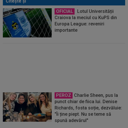
Citeşte şi
OFICIAL
Lotul Universității
Craiova la meciul cu KuPS din
Europa League: reveniri
importante
FOTO
"Cod roșu" înainte KuPS
- Universitatea Craiova din turul 3
Europa League!
PEROZ
Charlie Sheen, pus la
punct chiar de fiica lui. Denise
Richards, fosta soție, dezvăluie:
"Îi ține piept. Nu se teme să
spună adevărul"