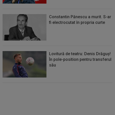
Constantin Pănescu a murit. S-ar
fi electrocutat în propria curte
Lovitură de teatru: Denis Drăguș!
În pole-position pentru transferul
său
Micael Leandro a murit, după ce
a fost împușcat în timpul
meciului