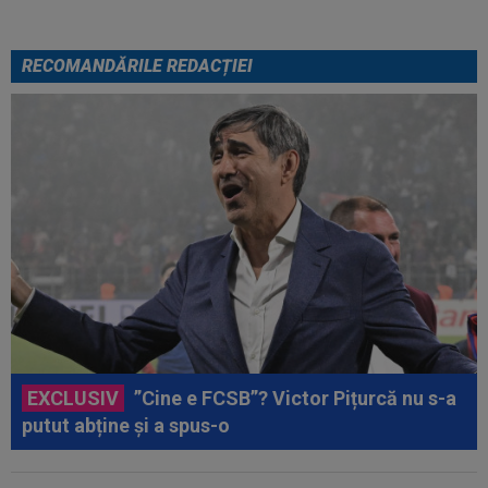
RECOMANDĂRILE REDACȚIEI
EXCLUSIV
”Cine e FCSB”? Victor Pițurcă nu s-a
putut abține și a spus-o