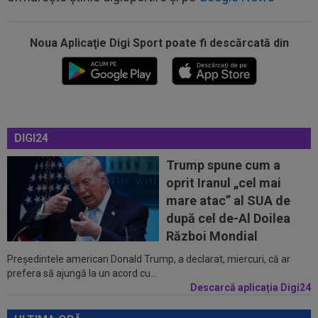
Noua Aplicaţie Digi Sport poate fi descărcată din
14:18
"Schema" pregătită de Real Madrid: Yan
Diomande, la echipa a doua!
14:17
EXCLUSIV
”Cine e FCSB”? Victor Pițurcă nu
DIGI24
s-a putut abține și a spus-o
Trump spune cum a
14:11
FOTO
Gavi s-a ținut de promisiune!
oprit Iranul „cel mai
mare atac” al SUA de
13:52
Rapid a fost acuzată de ”încălcarea
după cel de-Al Doilea
sistematică a legii”! Apel către conducerea...
Război Mondial
Președintele american Donald Trump, a declarat, miercuri, că ar
13:37
EXCLUSIV
Ilie Dumitrescu l-a găsit vinovat la
prefera să ajungă la un acord cu...
FCSB: ”N-ai cum să faci asta. Semnal de...
Descarcă aplicația Digi24
14:59
Abia aștepta! Carragher l-a pus la colț pe Mo
Salah: "Mă gândeam că vrea să...