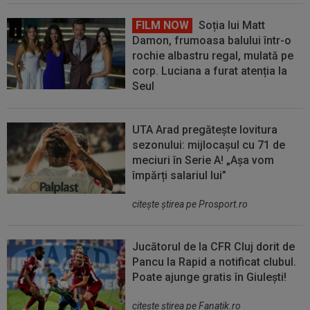
FILM NOW
Soția lui Matt
Damon, frumoasa balului într-o
rochie albastru regal, mulată pe
corp. Luciana a furat atenția la
Seul
UTA Arad pregătește lovitura
sezonului: mijlocașul cu 71 de
meciuri în Serie A! „Așa vom
împărți salariul lui”
citeşte ştirea pe Prosport.ro
Jucătorul de la CFR Cluj dorit de
Pancu la Rapid a notificat clubul.
Poate ajunge gratis în Giulești!
citeşte ştirea pe Fanatik.ro