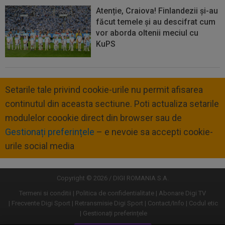
Atenție, Craiova! Finlandezii și-au
făcut temele și au descifrat cum
vor aborda oltenii meciul cu
KuPS
Setarile tale privind cookie-urile nu permit afisarea
continutul din aceasta sectiune. Poti actualiza setarile
modulelor coookie direct din browser sau de
Gestionați preferințele
– e nevoie sa accepti cookie-
urile social media
Copyright © 2026 / DIGI ROMANIA S.A.
Termeni si conditii
Politica de confidentialitate
Abonare Digi TV
Frecvente Digi Sport
Retransmisie Digi Sport
Contact/Info
Codul etic
Gestionați preferințele