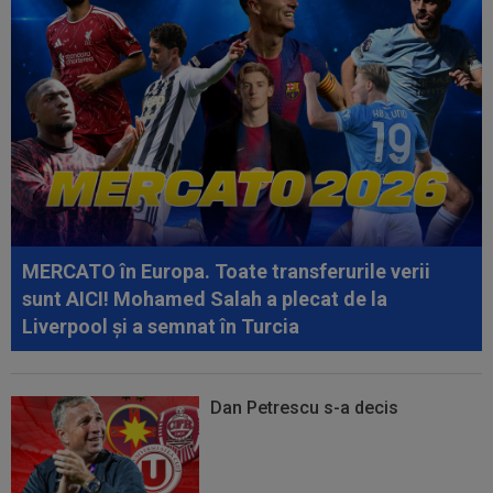
14:59
Abia aștepta! Carragher l-a pus la colț pe Mo
Salah: "Mă gândeam că vrea să...
14:51
OFICIAL
Lotul Universității Craiova la meciul
cu KuPS din Europa League: reveniri...
14:24
OFICIAL
Juan Bauza a semnat
14:18
"Schema" pregătită de Real Madrid: Yan
Diomande, la echipa a doua!
MERCATO în Europa. Toate transferurile verii
14:17
EXCLUSIV
”Cine e FCSB”? Victor Pițurcă nu
sunt AICI! Mohamed Salah a plecat de la
s-a putut abține și a spus-o
Liverpool și a semnat în Turcia
Dan Petrescu s-a decis