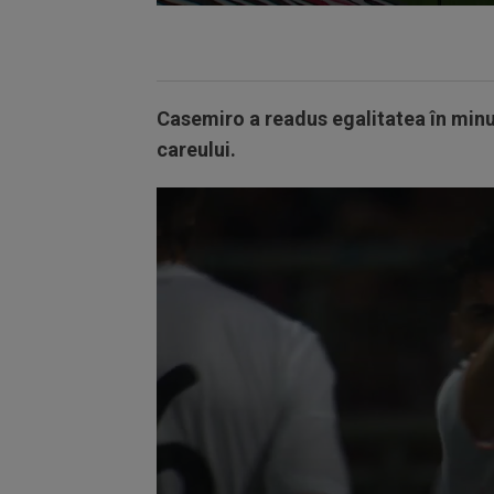
Volume
90%
Casemiro a readus egalitatea în minutu
careului.