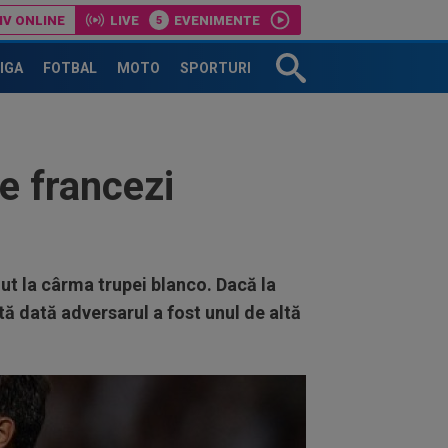
IV ONLINE
LIVE
EVENIMENTE
r: Marius Șumudică!
LIGA
FOTBAL
MOTO
SPORTURI
e francezi
nut la cârma trupei blanco. Dacă la
ă dată adversarul a fost unul de altă