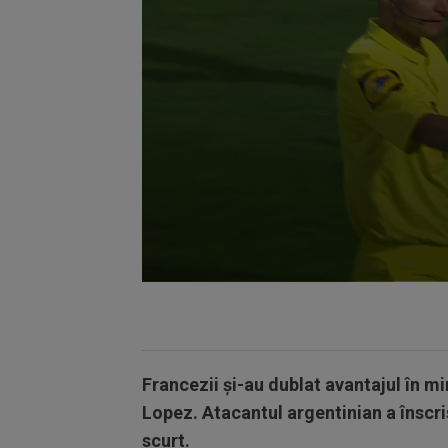
Volume
90%
Francezii și-au dublat avantajul în m
Lopez. Atacantul argentinian a înscris
scurt.