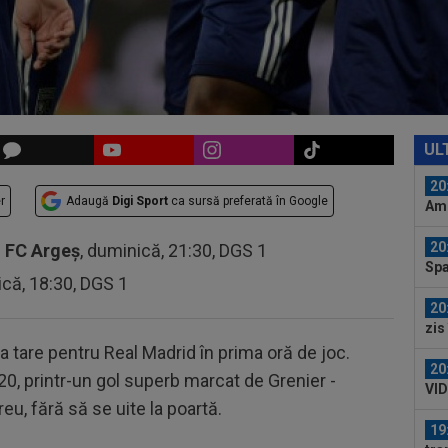
20
”Ma
unu
20
Cam
la..
20
rom
UL
20
r
Adaugă
Digi Sport
ca sursă preferată în Google
Ami
Eur
20
-
FC Argeș
, duminică, 21:30, DGS 1
Spa
ică, 18:30, DGS 1
lui.
20
zis
mai
 tare pentru Real Madrid în prima oră de joc.
20
20, printr-un gol superb marcat de Grenier -
VID
reu, fără să se uite la poartă.
Ega
19