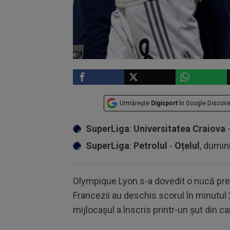
Urmărește
Digisport
în Google Discove
SuperLiga
:
Universitatea Craiova
SuperLiga
:
Petrolul
-
Oțelul
, dumin
Olympique Lyon s-a dovedit o nucă prea
Francezii au deschis scorul în minutul 
mijlocașul a înscris printr-un șut din ca