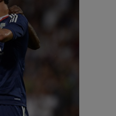
:03
Andrei Rațiu, pus ”la zid” în
nia după Ipswich - Rayo 3-0: ”Călcâiul
..
:01
Cel mai bogat om din Ucraina i-a
 în față unui român: ”Nu vrem să te
...
:00
Dinamo - FC Voluntari LIVE
EO, 21:30, la DGS 1. ECHIPELE.
litate de...
:57
Ce se întâmplă cu ultimul jucător
nsferat de Dinamo la meciul cu FC
untari
:37
OUT! Jucătorul care a plecat de la
amo chiar în ziua meciului cu FC
untari
:46
EXCLUSIV
CFR Cluj are
renor: Marius Șumudică!