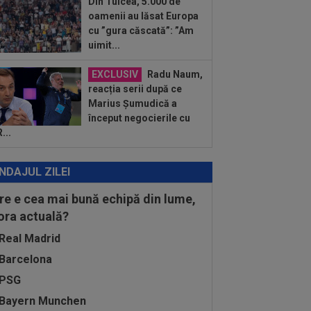
Din Tulcea, 5.000 de
oamenii au lăsat Europa
cu ”gura căscată”: ”Am
uimit...
EXCLUSIV
Radu Naum,
reacția serii după ce
Marius Șumudică a
început negocierile cu
...
NDAJUL ZILEI
re e cea mai bună echipă din lume,
 ora actuală?
Real Madrid
Barcelona
PSG
Bayern Munchen