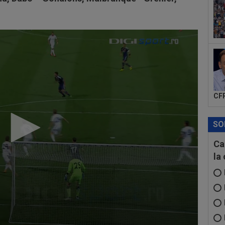
CFR
SO
Ca
la