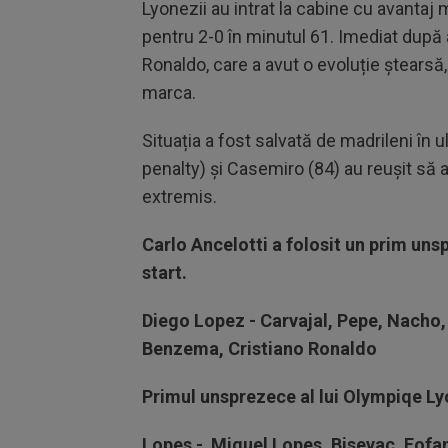
Lyonezii au intrat la cabine cu avantaj
pentru 2-0 în minutul 61. Imediat după 
Ronaldo, care a avut o evoluție ștearsă,
marca.
Situația a fost salvată de madrileni în 
penalty) și Casemiro (84) au reușit să a
extremis.
Carlo Ancelotti a folosit
un prim unsp
start.
Diego Lopez - Carvajal, Pepe, Nacho, C
Benzema, Cristiano Ronaldo
Primul unsprezece al lui Olympiqe Ly
Lopes - Miguel Lopes, Bisevac, Fofa