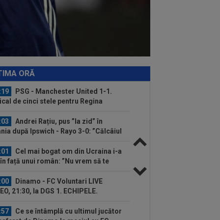
:37
VIDEO
Farul - Csikszereda 3-2.
rinarii” au câștigat la Ovidiu, în urma
i meci...
:30
România U18 s-a calificat în finala
pionatului European! Victorie mare
.
:20
Au bătut palma! Zeljko Kopic ia un
ân la următoarea echipă: ”În două...
TIMA ORĂ
:19
PSG - Manchester United 1-1.
cal de cinci stele pentru Regina
opei...
:03
Andrei Rațiu, pus ”la zid” în
nia după Ipswich - Rayo 3-0: ”Călcâiul
..
:01
Cel mai bogat om din Ucraina i-a
 în față unui român: ”Nu vrem să te
...
:00
Dinamo - FC Voluntari LIVE
EO, 21:30, la DGS 1. ECHIPELE.
litate de...
:57
Ce se întâmplă cu ultimul jucător