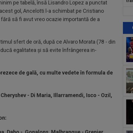
tra
 minim pe tabelă, însă Lisandro Lopez a punctat
Vol
acest gol, Ancelotti l-a schimbat pe Cristiano
19
 fără să fi avut vreo ocazie importantă de a
Din
Vol
20
ant
ultimul sfert de oră, după ce Alvaro Morata (78 - din
20
ducă egalitatea și să evite înfrângerea in-
”Ma
unu
20
rezece de gală
, cu multe vedete în formula de
Cam
la..
20
rom
heryshev - Di Maria, Illarramendi, Isco - Ozil,
20
Ami
Eur
on:
na, Dabo - Gonalons, Malbranque - Grenier,