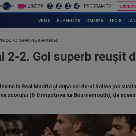
LIVE TV
PROGRAM TV
EXCLUS
Catalanii anunță: Manchester City și Barcelona, acord total pentru Rodri!
CFR Cluj are antreno
VIDEO
SUPERLIGA
CM2026
TENIS
LA 
eal 2-2. Gol superb reușit de francezi
 2-2. Gol superb reușit d
nvins la Real Madrid și după cel de-al doilea joc susți
ma scorului (6-0 împotriva lui Bournemouth), de aceast