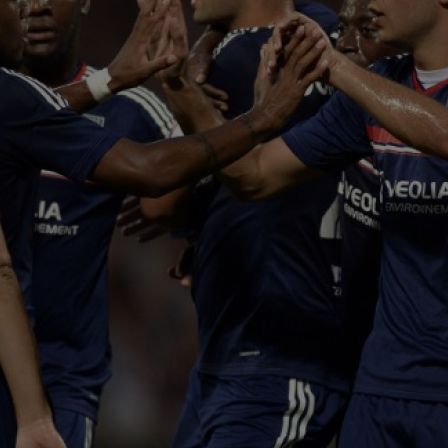
20
Spa
lui.
20
zis
mai
20
VID
Ega
19
tra
Vol
19
Din
Vol
20
ant