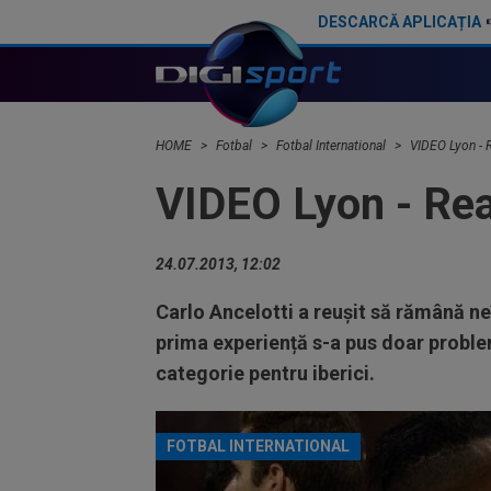
DESCARCĂ APLICAȚIA
Franco Mastantuono a semnat cu Fiorentina!
HOME
Fotbal
Fotbal International
VIDEO Lyon - R
VIDEO Lyon - Real
24.07.2013, 12:02
Carlo Ancelotti a reușit să rămână neî
prima experiență s-a pus doar proble
categorie pentru iberici.
FOTBAL INTERNATIONAL