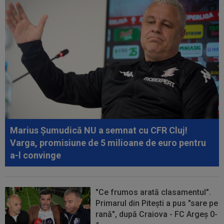
Marius Șumudică NU a semnat cu CFR Cluj!
Varga, promisiune de 5 milioane de euro pentru
a-l convinge
"Ce frumos arată clasamentul".
Primarul din Pitești a pus "sare pe
rană", după Craiova - FC Argeș 0-