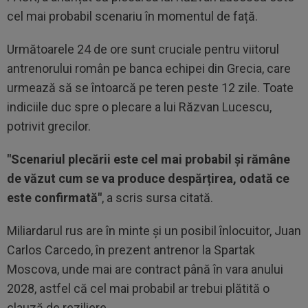
cel mai probabil scenariu în momentul de față.
Următoarele 24 de ore sunt cruciale pentru viitorul
antrenorului român pe banca echipei din Grecia, care
urmează să se întoarcă pe teren peste 12 zile. Toate
indiciile duc spre o plecare a lui Răzvan Lucescu,
potrivit grecilor.
"Scenariul plecării este cel mai probabil și rămâne
de văzut cum se va produce despărțirea, odată ce
este confirmată"
, a scris sursa citată.
Miliardarul rus are în minte și un posibil înlocuitor, Juan
Carlos Carcedo, în prezent antrenor la Spartak
Moscova, unde mai are contract până în vara anului
2028, astfel că cel mai probabil ar trebui plătită o
clauză de reziliere.