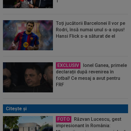
1
Toți jucătorii Barcelonei îl vor pe
Rodri, însă numai unul s-a opus!
Hansi Flick s-a săturat de el
EXCLUSIV
Ionel Ganea, primele
declarații după revenirea în
fotbal! Ce mesaj a avut pentru
FRF
Citeşte şi
FOTO
Răzvan Lucescu, gest
impresionant în România: