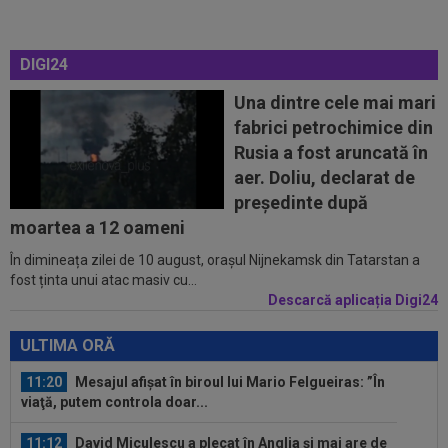
11:04
EXCLUSIV
Ionel Ganea, primele declarații
după revenirea în fotbal! Ce mesaj a avut...
DIGI24
11:04
Toți jucătorii Barcelonei îl vor pe Rodri, însă
numai unul s-a opus! Hansi...
Una dintre cele mai mari
fabrici petrochimice din
10:47
FC Botoșani - Corvinul, LIVE VIDEO, 18:30, Digi
Rusia a fost aruncată în
Sport 1. Moldovenii sunt în...
aer. Doliu, declarat de
10:46
Arda Guler a spus ”DA” pentru transferul de la
președinte după
Real Madrid! Salariu de 18...
moartea a 12 oameni
În dimineața zilei de 10 august, orașul Nijnekamsk din Tatarstan a
11:40
Marius Șumudică NU a semnat cu CFR Cluj!
fost ținta unui atac masiv cu...
Varga, promisiune de 5 milioane de...
Descarcă aplicația Digi24
11:25
"Ce frumos arată clasamentul". Primarul din
Pitești a pus "sare pe rană", după...
ULTIMA ORĂ
11:20
Mesajul afișat în biroul lui Mario Felgueiras: ”În
viaţă, putem controla doar...
11:12
David Miculescu a plecat în Anglia și mai are de