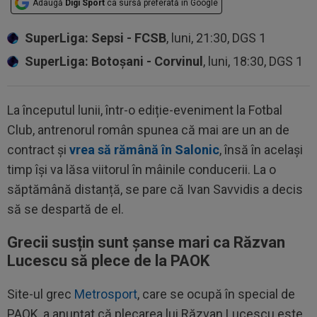
Adaugă
Digi Sport
ca sursă preferată în Google
SuperLiga: Sepsi - FCSB
, luni, 21:30, DGS 1
SuperLiga: Botoșani - Corvinul
, luni, 18:30, DGS 1
La începutul lunii, într-o ediție-eveniment la Fotbal
Club, antrenorul român spunea că mai are un an de
contract și
vrea să rămână în Salonic
, însă în același
timp își va lăsa viitorul în mâinile conducerii. La o
săptămână distanță, se pare că Ivan Savvidis a decis
să se despartă de el.
Grecii susțin sunt șanse mari ca Răzvan
Lucescu să plece de la PAOK
Site-ul grec
Metrosport
, care se ocupă în special de
PAOK, a anunțat că plecarea lui Răzvan Lucescu este