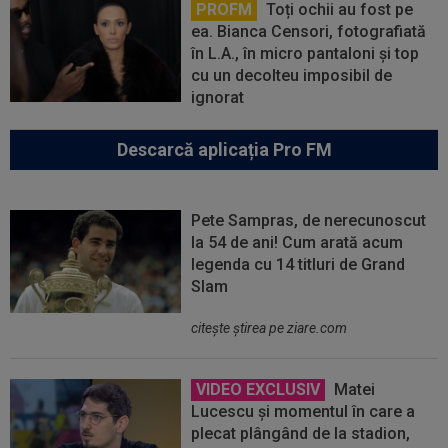
PROFM
Toți ochii au fost pe
ea. Bianca Censori, fotografiată
în L.A., în micro pantaloni și top
cu un decolteu imposibil de
ignorat
Descarcă aplicația Pro FM
Pete Sampras, de nerecunoscut
la 54 de ani! Cum arată acum
legenda cu 14 titluri de Grand
Slam
citeşte ştirea pe ziare.com
VIDEO EXCLUSIV
Matei
Lucescu și momentul în care a
plecat plângând de la stadion,