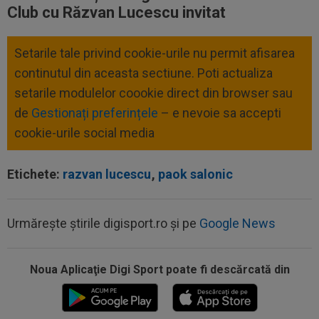
Club cu Răzvan Lucescu invitat
Setarile tale privind cookie-urile nu permit afisarea
continutul din aceasta sectiune. Poti actualiza
setarile modulelor coookie direct din browser sau
de
Gestionați preferințele
– e nevoie sa accepti
cookie-urile social media
Etichete:
razvan lucescu
,
paok salonic
Urmărește știrile digisport.ro și pe
Google News
Noua Aplicaţie Digi Sport poate fi descărcată din
11:12
David Miculescu a plecat în Anglia și mai are de
așteptat până la debutul în...