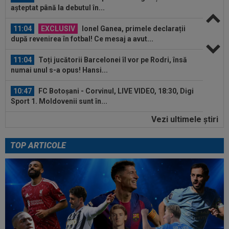
așteptat până la debutul în...
11:04
EXCLUSIV
Ionel Ganea, primele declarații
după revenirea în fotbal! Ce mesaj a avut...
11:04
Toți jucătorii Barcelonei îl vor pe Rodri, însă
numai unul s-a opus! Hansi...
10:47
FC Botoșani - Corvinul, LIVE VIDEO, 18:30, Digi
Sport 1. Moldovenii sunt în...
Vezi ultimele ştiri
10:46
Arda Guler a spus ”DA” pentru transferul de la
Real Madrid! Salariu de 18...
TOP ARTICOLE
11:40
Marius Șumudică NU a semnat cu CFR Cluj!
Varga, promisiune de 5 milioane de...
11:25
"Ce frumos arată clasamentul". Primarul din
Pitești a pus "sare pe rană", după...
11:20
Mesajul afișat în biroul lui Mario Felgueiras: ”În
viaţă, putem controla doar...