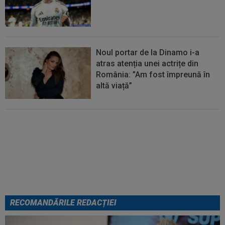
Noul portar de la Dinamo i-a
atras atenția unei actrițe din
România: ”Am fost împreună în
altă viață”
VIDEO
Au apărut imaginile:
Darius Olaru, gol de autor în
Belgia! Comentatorii: "Nu se
poate așa ceva"
RECOMANDĂRILE REDACȚIEI