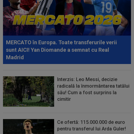
11:12
David Miculescu a plecat în Anglia și mai are de
așteptat până la debutul în...
11:04
EXCLUSIV
Ionel Ganea, primele declarații
după revenirea în fotbal! Ce mesaj a avut...
MERCATO în Europa. Toate transferurile verii
sunt AICI! Yan Diomande a semnat cu Real
Madrid
Interzis: Leo Messi, decizie
radicală la înmormântarea tatălui
său! Cum a fost surprins la
cimitir
Ce ofertă: 115.000.000 de euro
pentru transferul lui Arda Guler!