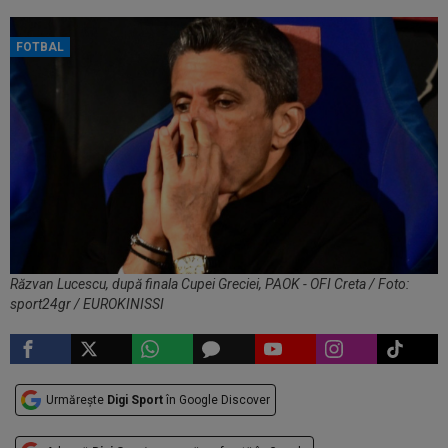
FOTBAL
Răzvan Lucescu, după finala Cupei Greciei, PAOK - OFI Creta / Foto:
sport24gr / EUROKINISSI
Urmărește
Digi Sport
în Google Discover