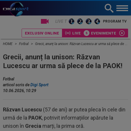
LIVE TV
PROGRAM TV
EXCLUSIV ONLINE
LIVE
EVENIMENTE
HOME
Fotbal
Grecii, anunț la unison: Răzvan Lucescu ar urma să plece de la PAOK!
Grecii, anunț la unison: Răzvan
Lucescu ar urma să plece de la PAOK!
Fotbal
articol scris de
Digi Sport
10.06.2026, 10:29
Răzvan Lucescu
(57 de ani) ar putea pleca în cele din
urmă de la
PAOK
, potrivit informațiilor apărute la
unison în
Grecia
marți, la prima oră.