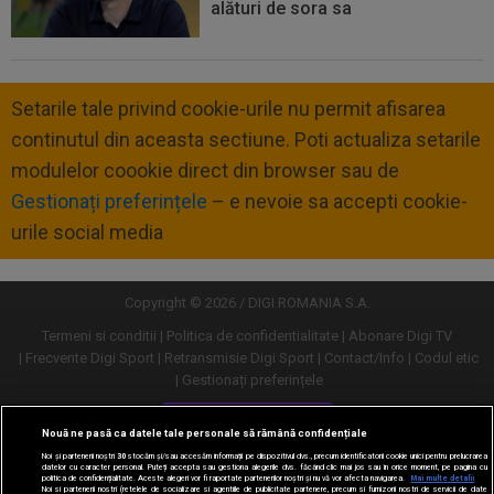
alături de sora sa
Setarile tale privind cookie-urile nu permit afisarea
continutul din aceasta sectiune. Poti actualiza setarile
modulelor coookie direct din browser sau de
Gestionați preferințele
– e nevoie sa accepti cookie-
urile social media
Copyright © 2026 / DIGI ROMANIA S.A.
Termeni si conditii
Politica de confidentialitate
Abonare Digi TV
Frecvente Digi Sport
Retransmisie Digi Sport
Contact/Info
Codul etic
Gestionați preferințele
Versiune desktop
Nouă ne pasă ca datele tale personale să rămână confidențiale
Noi și partenerii noștri
30
stocăm și/sau accesăm informații pe dispozitivul dvs., precum identificatorii cookie unici pentru prelucrarea
datelor cu caracter personal. Puteți accepta sau gestiona alegerile dvs. făcând clic mai jos sau în orice moment, pe pagina cu
politica de confidențialitate. Aceste alegeri vor fi raportate partenerilor noștri și nu vă vor afecta navigarea.
Mai multe detalii
Noi si partenerii nostri (retelele de socializare si agentiile de publicitate partenere, precum si furnizorii nostri de servicii de date