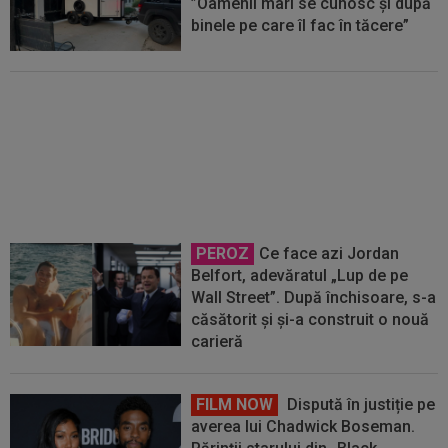
”Oamenii mari se cunosc și după
binele pe care îl fac în tăcere”
De nicăieri! A fost dat afară de
Dinamo, dar a semnat cu PAOK
Salonic
PEROZ
Ce face azi Jordan
Belfort, adevăratul „Lup de pe
Wall Street”. După închisoare, s-a
căsătorit și și-a construit o nouă
carieră
FILM NOW
Dispută în justiție pe
averea lui Chadwick Boseman.