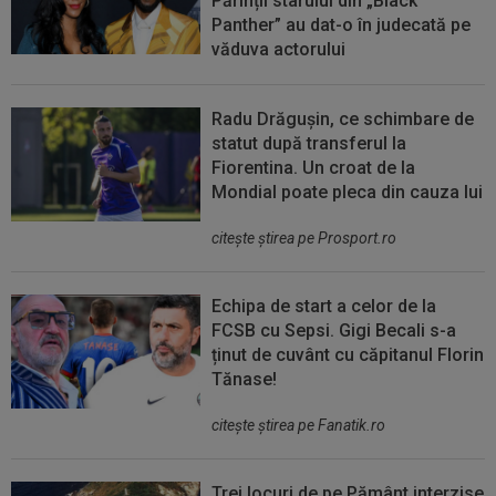
Părinții starului din „Black
Panther” au dat-o în judecată pe
văduva actorului
Radu Drăgușin, ce schimbare de
statut după transferul la
Fiorentina. Un croat de la
Mondial poate pleca din cauza lui
citeşte ştirea pe Prosport.ro
Echipa de start a celor de la
FCSB cu Sepsi. Gigi Becali s-a
ținut de cuvânt cu căpitanul Florin
Tănase!
citeşte ştirea pe Fanatik.ro
Trei locuri de pe Pământ interzise