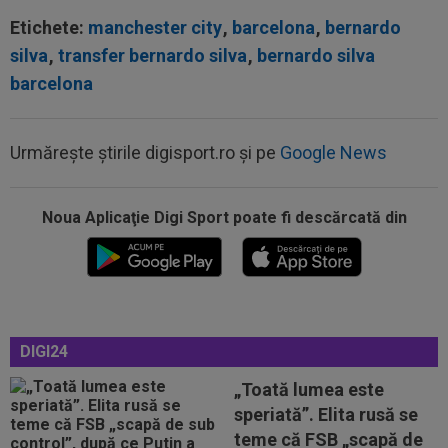
Etichete:
manchester city
,
barcelona
,
bernardo
silva
,
transfer bernardo silva
,
bernardo silva
barcelona
Urmărește știrile digisport.ro și pe
Google News
Noua Aplicaţie Digi Sport poate fi descărcată din
13:56
Ce lovitură: a bătut palma cu Inter și cu Atletico
Madrid, dar acum poate...
13:45
Virginia Ruzici a dat verdictul despre viața
personală a Simonei Halep
13:42
EXCLUSIV
A făcut pariul în direct, imediat
DIGI24
după ce l-a văzut pe Filip Stojilkovic, noul...
„Toată lumea este
13:38
Estrela - Sporting, LIVE VIDEO, 22:30, DGS 3.
speriată”. Elita rusă se
Cele mai tari meciuri din...
teme că FSB „scapă de