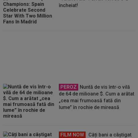
încheiat!
OUT din lot! Hansi Flick a decis
două plecări de la Barcelona
PEROZ
Nuntă de vis într-o vilă
de 64 de milioane $. Cum a arătat
„cea mai frumoasă fată din
lume” în rochie de mireasă
FILM NOW
Câți bani a câștigat