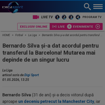
LIVE TV
PROGRAM TV
EXCLUSIV ONLINE
LIVE
EVENIMENTE
HOME
Fotbal
La Liga
Bernardo Silva și-a dat acordul pentru transferul la Barcelona! Mutarea mai depinde de un singur lucru
Bernardo Silva și-a dat acordul pentru
transferul la Barcelona! Mutarea mai
depinde de un singur lucru
La Liga
articol scris de
Digi Sport
01.05.2026, 13:25
Bernardo Silva
(31 de ani) și-a decis viitorul după
aproape
un deceniu petrecut la Manchester City
, iar