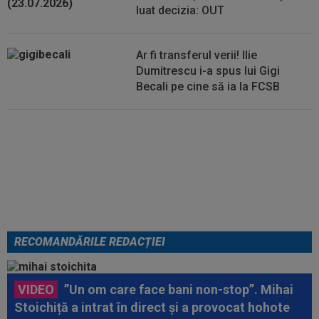
luat decizia: OUT
Ar fi transferul verii! Ilie
Dumitrescu i-a spus lui Gigi
Becali pe cine să ia la FCSB
Din Tulcea, 5.000 de oamenii au
lăsat Europa cu ”gura căscată”:
”Am uimit lumea!”. România U18,
VICTORIE uriașă
RECOMANDĂRILE REDACȚIEI
VIDEO
”Un om care face bani non-stop”. Mihai
Stoichiță a intrat în direct și a provocat hohote