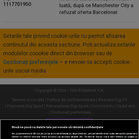
luată, după ce Manchester City a
refuzat oferta Barcelonei
Setarile tale privind cookie-urile nu permit afisarea
continutul din aceasta sectiune. Poti actualiza setarile
modulelor coookie direct din browser sau de
Gestionați preferințele
– e nevoie sa accepti cookie-
urile social media
Copyright © 2026 / DIGI ROMANIA S.A.
Termeni si conditii
Politica de confidentialitate
Abonare Digi TV
Frecvente Digi Sport
Retransmisie Digi Sport
Contact/Info
Codul etic
Gestionați preferințele
Versiune desktop
Nouă ne pasă ca datele tale personale să rămână confidențiale
Noi și partenerii noștri
30
stocăm și/sau accesăm informații pe dispozitivul dvs., precum identificatorii cookie unici pentru prelucrarea
datelor cu caracter personal. Puteți accepta sau gestiona alegerile dvs. făcând clic mai jos sau în orice moment, pe pagina cu