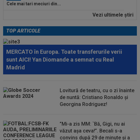
Cele mai tari meciuri din...
Vezi ultimele ştiri
13:23
”Nemeritat”. Mesajul postat de Steaua, după
înfrângerea cu Râmnicu Vâlcea în a...
TOP ARTICOLE
14:39
Marius Șumudică vrea 4 transferuri la CFR
Cluj!
MERCATO în Europa. Toate transferurile verii
14:29
S-a terminat! Diego Simeone a făcut anunțul
sunt AICI! Yan Diomande a semnat cu Real
despre transferul lui Julian...
Madrid
14:15
VIDEO
”Un om care face bani non-stop”.
Mihai Stoichiță a intrat în direct și a...
Lovitură de teatru, cu o zi înainte
13:56
Ce lovitură: a bătut palma cu Inter și cu Atletico
de nuntă: Cristiano Ronaldo și
Madrid, dar acum poate...
Georgina Rodriguez!
13:45
Virginia Ruzici a dat verdictul despre viața
personală a Simonei Halep
”Mi-a zis MM: `Bă, Gigi, nu ai
văzut așa ceva!”. Becali s-a
convins după 29 de minute și a