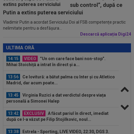
13:23
”Nemeritat”. Mesajul postat de Steaua, după
sub control”, după ce
înfrângerea cu Râmnicu Vâlcea în a...
Putin a extins puterea serviciului
Vladimir Putin a acordat Serviciului Doi al FSB competențe practic
14:39
Marius Șumudică vrea 4 transferuri la CFR
nelimitate pentru a desfășura...
Cluj!
Descarcă aplicația Digi24
14:29
S-a terminat! Diego Simeone a făcut anunțul
despre transferul lui Julian...
ULTIMA ORĂ
14:15
VIDEO
”Un om care face bani non-stop”.
Mihai Stoichiță a intrat în direct și a...
13:56
Ce lovitură: a bătut palma cu Inter și cu Atletico
Madrid, dar acum poate...
13:45
Virginia Ruzici a dat verdictul despre viața
personală a Simonei Halep
13:42
EXCLUSIV
A făcut pariul în direct, imediat
după ce l-a văzut pe Filip Stojilkovic, noul...
13:38
Estrela - Sporting, LIVE VIDEO, 22:30, DGS 3.