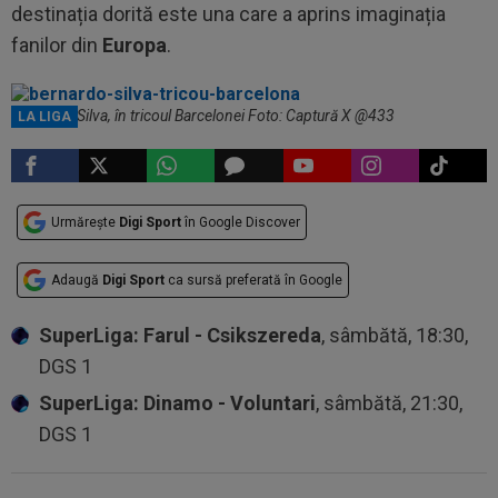
destinația dorită este una care a aprins imaginația
fanilor din
Europa
.
Bernardo Silva, în tricoul Barcelonei Foto: Captură X @433
LA LIGA
Urmărește
Digi Sport
în Google Discover
Adaugă
Digi Sport
ca sursă preferată în Google
SuperLiga: Farul - Csikszereda
, sâmbătă, 18:30,
DGS 1
SuperLiga: Dinamo - Voluntari
, sâmbătă, 21:30,
DGS 1