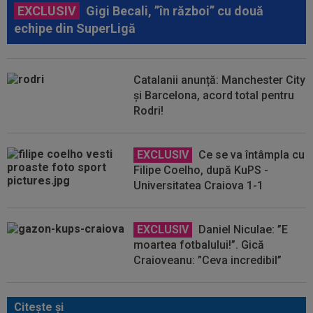
EXCLUSIV
Gigi Becali, ”în război” cu două
echipe din SuperLigă
Catalanii anunță: Manchester City
și Barcelona, acord total pentru
Rodri!
EXCLUSIV
Ce se va întâmpla cu
Filipe Coelho, după KuPS -
Universitatea Craiova 1-1
EXCLUSIV
Daniel Niculae: ”E
moartea fotbalului!”. Gică
Craioveanu: ”Ceva incredibil”
Citeşte şi