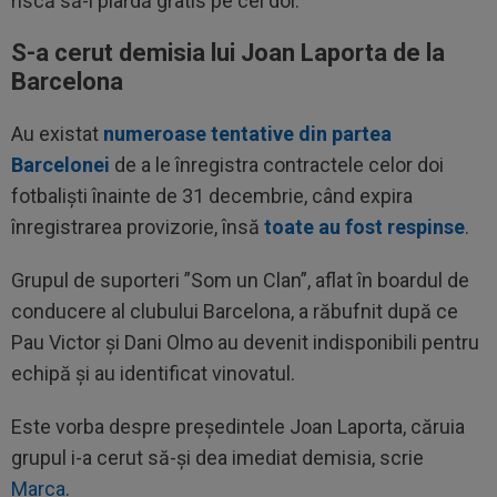
riscă să-i piardă gratis pe cei doi.
S-a cerut demisia lui Joan Laporta de la
Barcelona
Au existat
numeroase tentative din partea
Barcelonei
de a le înregistra contractele celor doi
fotbaliști înainte de 31 decembrie, când expira
înregistrarea provizorie, însă
toate au fost respinse
.
Grupul de suporteri ”Som un Clan”, aflat în boardul de
conducere al clubului Barcelona, a răbufnit după ce
Pau Victor și Dani Olmo au devenit indisponibili pentru
echipă și au identificat vinovatul.
Este vorba despre președintele Joan Laporta, căruia
grupul i-a cerut să-și dea imediat demisia, scrie
Marca
.