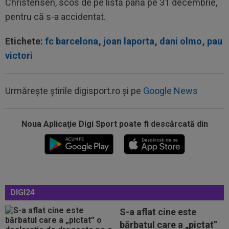
Christensen, scos de pe listă până pe 31 decembrie,
pentru că s-a accidentat.
Etichete:
fc barcelona
,
joan laporta
,
dani olmo
,
pau
victori
Urmărește știrile digisport.ro și pe
Google News
Noua Aplicaţie Digi Sport poate fi descărcată din
18:36
OFICIAL
Franco Mastantuono a semnat cu
Fiorentina!
18:32
EXCLUSIV
Ce se va întâmpla cu Filipe
Coelho, după KuPS - Universitatea Craiova 1-1
DIGI24
18:31
EXCLUSIV
Gigi Becali, ”în război” cu două
echipe din SuperLigă
S-a aflat cine este
bărbatul care a „pictat”