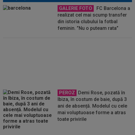
GALERIE FOTO
FC Barcelona a
realizat cel mai scump transfer
din istoria clubului la fotbal
feminin. ”Nu o puteam rata”
Lovit cu pumnul în față de Ayala
la finala CM 2026, Dani Olmo a
venit cu replica după ce i-a auzit
declarația
PEROZ
Demi Rose, pozată în
Ibiza, în costum de baie, după 3
ani de absență. Modelul cu cele
mai voluptuoase forme a atras
toate privirile