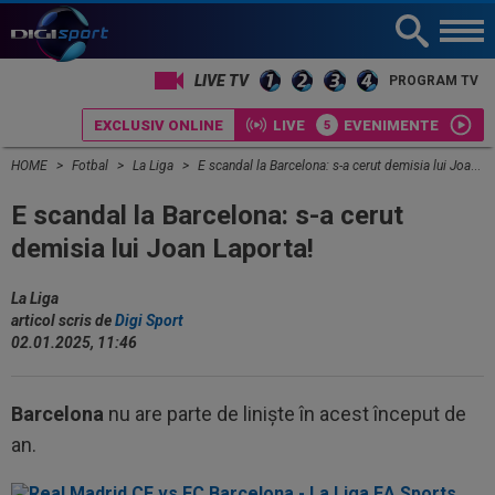
LIVE TV
PROGRAM TV
EXCLUSIV ONLINE
LIVE
EVENIMENTE
HOME
Fotbal
La Liga
E scandal la Barcelona: s-a cerut demisia lui Joan Laporta!
E scandal la Barcelona: s-a cerut
demisia lui Joan Laporta!
La Liga
articol scris de
Digi Sport
02.01.2025, 11:46
Barcelona
nu are parte de liniște în acest început de
an.