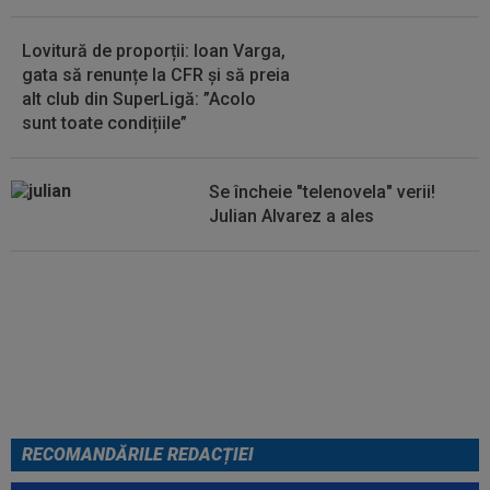
Lovitură de proporții: Ioan Varga,
gata să renunțe la CFR și să preia
alt club din SuperLigă: ”Acolo
sunt toate condițiile”
Se încheie "telenovela" verii!
Julian Alvarez a ales
EXCLUSIV
ADIO, FCSB? A spus-
o fără ocolișuri: ”Trebuie să
plece”
RECOMANDĂRILE REDACȚIEI