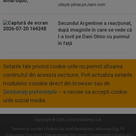
citeşte ştirea pe ziare.com
Secundul Argentinei a reacționat,
după imaginile în care se vede că
l-a lovit pe Dani Olmo cu pumnul
în față
Setarile tale privind cookie-urile nu permit afisarea
continutul din aceasta sectiune. Poti actualiza setarile
modulelor coookie direct din browser sau de
Gestionați preferințele
– e nevoie sa accepti cookie-
urile social media
Copyright © 2026 / DIGI ROMANIA S.A.
Termeni si conditii
Politica de confidentialitate
Abonare Digi TV
Frecvente Digi Sport
Retransmisie Digi Sport
Contact/Info
Codul etic