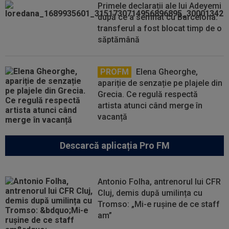
Primele declarații ale lui Adeyemi
după ce a semnat cu Barcelona:
transferul a fost blocat timp de o
săptămână
PROFM
Elena Gheorghe,
apariție de senzație pe plajele din
Grecia. Ce regulă respectă
artista atunci când merge în
vacanță
Descarcă aplicația Pro FM
Antonio Folha, antrenorul lui CFR
Cluj, demis după umilința cu
Tromso: „Mi-e rușine de ce staff
am”