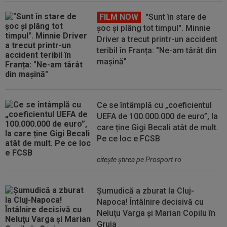
FILM NOW
"Sunt în stare de
șoc și plâng tot timpul". Minnie
Driver a trecut printr-un accident
teribil în Franța: "Ne-am târât din
mașină"
Ce se întâmplă cu „coeficientul
UEFA de 100.000.000 de euro”, la
care ține Gigi Becali atât de mult.
Pe ce loc e FCSB
citeşte ştirea pe Prosport.ro
Șumudică a zburat la Cluj-
Napoca! Întâlnire decisivă cu
Neluţu Varga şi Marian Copilu în
Gruia