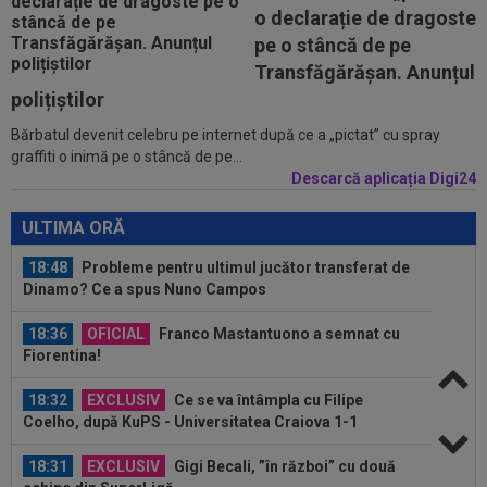
18:23
Catalanii anunță: Manchester City și Barcelona,
o declarație de dragoste
acord total pentru Rodri!
pe o stâncă de pe
18:20
(P) O nouă etapă a gazdelor? Cum arată Cotele
Transfăgărășan. Anunțul
Superbet pentru etapa #4
polițiștilor
Bărbatul devenit celebru pe internet după ce a „pictat” cu spray
18:51
LIVE VIDEO&SCORE
Unirea Slobozia - Gloria
graffiti o inimă pe o stâncă de pe...
Bistrița 0-0, ACUM, DGS 1. Programul complet al
etapei...
Descarcă aplicația Digi24
18:48
Dinamo - FC Voluntari LIVE VIDEO, sâmbătă,
21:30, la DGS 1. Egalitate de puncte...
ULTIMA ORĂ
18:48
Probleme pentru ultimul jucător transferat de
Dinamo? Ce a spus Nuno Campos
18:36
OFICIAL
Franco Mastantuono a semnat cu
Fiorentina!
18:32
EXCLUSIV
Ce se va întâmpla cu Filipe
Coelho, după KuPS - Universitatea Craiova 1-1
18:31
EXCLUSIV
Gigi Becali, ”în război” cu două