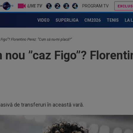
LIVE TV
PROGRAM TV
EXCLUS
Decizia luată de Barcelona, după ce Manchester City i-a refuzat prima ofertă pentru Rodri
S-a aflat echipa din Serie A la care poate 
VIDEO
SUPERLIGA
CM2026
TENIS
LA 
Figo”? Florentino Perez: ”Cum să nu-mi placă?”
 nou ”caz Figo”? Florent
ivă de transferuri în această vară.