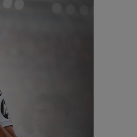
:43
Ce a spus Federico Valverde
pre Jose Mourinho, după meciul din
aria
:42
OUT! Hansi Flick a anunțat trei
cări de la Barcelona
:20
FOTO
Cristiano Ronaldo nu s-a
ut abține, după ce sute de oameni au