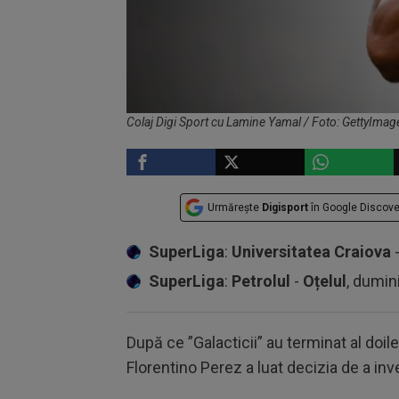
Colaj Digi Sport cu Lamine Yamal / Foto: GettyImag
Urmărește
Digisport
în Google Discove
SuperLiga
:
Universitatea Craiova
SuperLiga
:
Petrolul
-
Oțelul
, dumin
După ce ”Galacticii” au terminat al doi
Florentino Perez a luat decizia de a inv