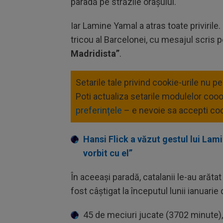
paradă pe străzile orașului.
Iar Lamine Yamal a atras toate privirile
tricou al Barcelonei, cu mesajul scris 
Madridista”
.
Setarile tale privind cookie-urile nu p
Poti actualiza setarile modulelor coo
preferințele
– e nevoie sa accepti coo
Hansi Flick a văzut gestul lui Lam
vorbit cu el”
În aceeași paradă, catalanii le-au arătat
fost câștigat la începutul lunii ianuari
45 de meciuri jucate (3702 minute), 