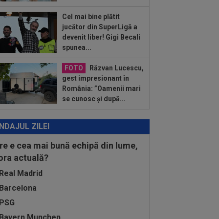
o pentru amanta lui Infantino?
unicat...
Cel mai bine plătit
:01
Giovanni Becali a rămas
jucător din SuperLigă a
terzis” când a aflat ce i-a spus MM
devenit liber! Gigi Becali
ica lui Gigi...
spunea...
:48
Sepsi - FCSB | LIVE VIDEO, luni,
30, DGS 1. Roș-albaștrii, ”ca acasă”
FOTO
Răzvan Lucescu,
.
gest impresionant în
România: ”Oamenii mari
se cunosc și după...
NDAJUL ZILEI
re e cea mai bună echipă din lume,
 ora actuală?
Real Madrid
Barcelona
PSG
Bayern Munchen