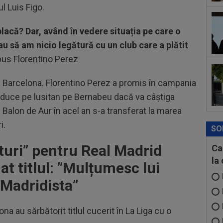
l Luis Figo.
eur
Com
13
lacă? Dar, având în vedere situația pe care o
”in
 să am nicio legătură cu un club care a plătit
Sto
12
spus Florentino Perez
21:
la..
la Barcelona. Florentino Perez a promis în campania
 aduce pe lusitan pe Bernabeu dacă va câștiga
ă Balon de Aur în acel an s-a transferat la marea
i.
SO
turi” pentru Real Madrid
Ca
la
at titlul: ”Mulțumesc lui
Madridista”
ona au sărbătorit titlul cucerit în La Liga cu o