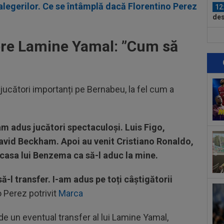
alegerilor. Ce se întâmplă dacă Florentino Perez
12
des
Ung
12
pre Lamine Yamal: ”Cum să
ple
12
put
jucători importanți pe Bernabeu, la fel cum a
apă
12
VID
Vis
am adus jucători spectaculoși. Luis Figo,
12
LIV
avid Beckham. Apoi au venit Cristiano Ronaldo,
ple
casa lui Benzema ca să-l aduc la mine.
13
fun
ă-l transfer. I-am adus pe toți câștigătorii
la..
13
o Perez potrivit
Marca
poa
de.
 de un eventual transfer al lui Lamine Yamal,
13