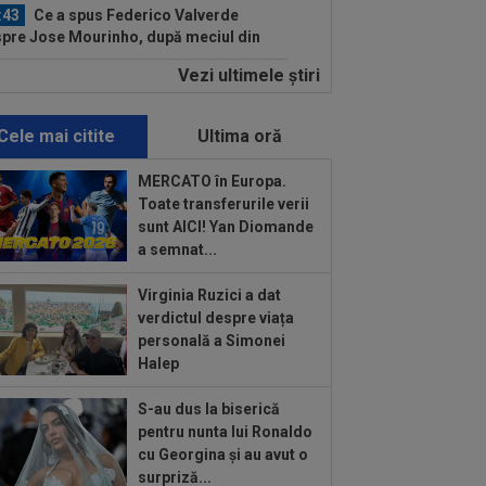
:43
Ce a spus Federico Valverde
pre Jose Mourinho, după meciul din
aria
Vezi ultimele ştiri
:42
OUT! Hansi Flick a anunțat trei
cări de la Barcelona
Cele mai citite
Ultima oră
:20
FOTO
Cristiano Ronaldo nu s-a
ut abține, după ce sute de oameni au
MERCATO în Europa.
rut la...
Toate transferurile verii
:16
VIDEO
FC Porto - Alverca, LIVE
sunt AICI! Yan Diomande
EO, 20:00, DGS 2. Benfica - Academico
a semnat...
eu, 22:30...
:07
Universitatea Craiova - FC Argeș,
Virginia Ruzici a dat
E VIDEO, 21:30, DGS 1. Un jucător a
verdictul despre viața
cat...
personală a Simonei
:26
Cine e Leonardo Bovio, ”viitorul
Halep
daș al Italiei” propus de Cristi Chivu
.
S-au dus la biserică
:23
S-a aflat echipa din Serie A la care
pentru nunta lui Ronaldo
te ajunge Ștefan Baiaram! 6 milioane
cu Georgina și au avut o
..
surpriză...
:22
”Pachet de 6 cifre” + 50.000 de