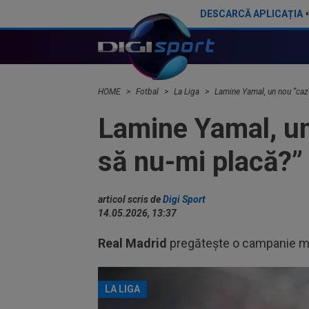
DESCARCĂ APLICAȚIA
Ferencvaros - Real Madrid 1-2, la Budapesta. Mourinho rămâne neînvins în al doilea mandat
HOME
Fotbal
La Liga
Lamine Yamal, un nou ”caz 
Lamine Yamal, un
să nu-mi placă?”
articol scris de
Digi Sport
14.05.2026, 13:37
Real Madrid
pregătește o campanie mas
LA LIGA