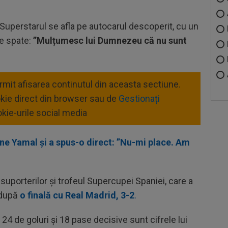
. Superstarul se afla pe autocarul descoperit, cu un
pe spate:
”Mulțumesc lui Dumnezeu că nu sunt
ermit afisarea continutul din aceasta sectiune.
okie direct din browser sau de
Gestionați
kie-urile social media
ine Yamal și a spus-o direct: ”Nu-mi place. Am
 suporterilor și trofeul Supercupei Spaniei, care a
e după
o finală cu Real Madrid, 3-2
.
24 de goluri și 18 pase decisive sunt cifrele lui