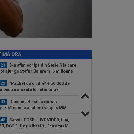
rut la...
:16
VIDEO
FC Porto - Alverca, LIVE
EO, 20:00, DGS 2. Benfica - Academico
eu, 22:30...
:07
Universitatea Craiova - FC Argeș,
E VIDEO, 21:30, DGS 1. Un jucător a
cat...
:26
Cine e Leonardo Bovio, ”viitorul
daș al Italiei” propus de Cristi Chivu
TIMA ORĂ
.
:23
S-a aflat echipa din Serie A la care
te ajunge Ștefan Baiaram! 6 milioane
..
:22
”Pachet de 6 cifre” + 50.000 de
o pentru amanta lui Infantino?
unicat...
:01
Giovanni Becali a rămas
terzis” când a aflat ce i-a spus MM
ica lui Gigi...
:48
Sepsi - FCSB | LIVE VIDEO, luni,
30, DGS 1. Roș-albaștrii, ”ca acasă”
.