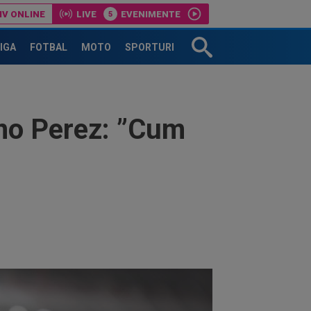
IV ONLINE
LIVE
EVENIMENTE
ajunge Ștefan Baiaram! 6 milioane de euro
LIGA
FOTBAL
MOTO
SPORTURI
ino Perez: ”Cum