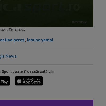
 etapa 36 - La Liga
rentino perez
,
lamine yamal
gle News
i Sport poate fi descărcată din