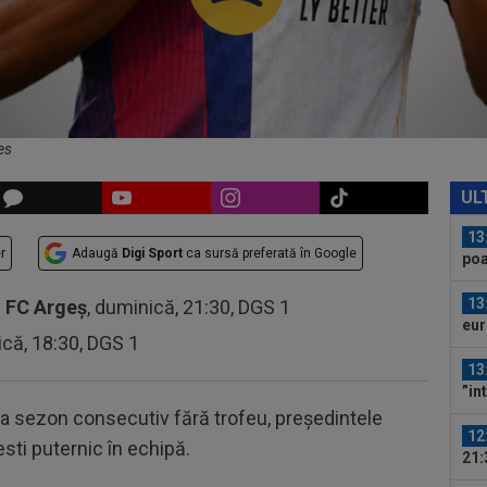
apă
12
VID
Vis
12
LIV
ple
es
13
fun
UL
la..
13
r
Adaugă
Digi Sport
ca sursă preferată în Google
poa
de.
13
-
FC Argeș
, duminică, 21:30, DGS 1
eur
ică, 18:30, DGS 1
Com
13
”in
Sto
lea sezon consecutiv fără trofeu, președintele
12
esti puternic în echipă.
21:
la..