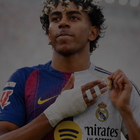
12
des
Ung
12
ple
12
put