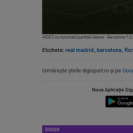
Volume
VIDEO cu rezumatul partidei Alaves - Barcelona 1-0,
90%
Etichete:
real madrid
,
barcelona
,
flo
Urmărește știrile digisport.ro și pe
Goo
Noua Aplicaţie Dig
DIGI24