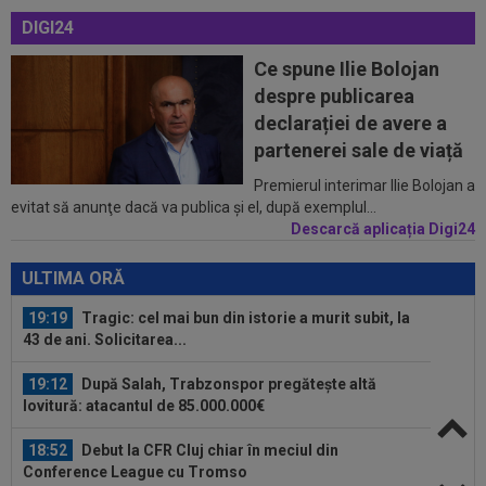
cu Florin Tănase și a făcut anunțul în...
DIGI24
18:40
Cel mai bun jucător din Serie A semnează
Ce spune Ilie Bolojan
prelungirea cu Inter până în 2030
despre publicarea
18:28
Cum l-a numit presa din Ungaria pe românul
declarației de avere a
care le-a adus victoria în Europa...
partenerei sale de viață
19:50
LIVE VIDEO&TEXT
CFR Cluj - Tromso 0-2,
Premierul interimar Ilie Bolojan a
evitat să anunţe dacă va publica şi el, după exemplul...
DGS 2 | Heine Larsen a realizat ”dubla”. Probleme
mari...
Descarcă aplicația Digi24
19:27
EXCLUSIV
Adrian Cristea a vorbit despre
problemele lui Cătălin Cîrjan: "Are de suferit"
ULTIMA ORĂ
19:19
Tragic: cel mai bun din istorie a murit subit, la
43 de ani. Solicitarea...
19:12
După Salah, Trabzonspor pregătește altă
lovitură: atacantul de 85.000.000€
18:52
Debut la CFR Cluj chiar în meciul din
Conference League cu Tromso