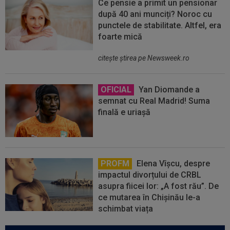
Ce pensie a primit un pensionar
după 40 ani munciți? Noroc cu
punctele de stabilitate. Altfel, era
foarte mică
citeşte ştirea pe Newsweek.ro
OFICIAL
Yan Diomande a
semnat cu Real Madrid! Suma
finală e uriașă
PROFM
Elena Vîșcu, despre
impactul divorțului de CRBL
asupra fiicei lor: „A fost rău”. De
ce mutarea în Chișinău le-a
schimbat viața