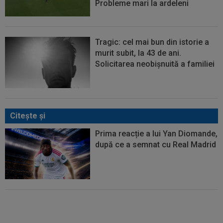
Probleme mari la ardeleni
Tragic: cel mai bun din istorie a
murit subit, la 43 de ani.
Solicitarea neobișnuită a familiei
Citeşte şi
Prima reacție a lui Yan Diomande,
după ce a semnat cu Real Madrid
Transferul verii: Rodri a spus
”DA” și merge la Barcelona, după