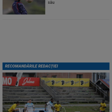
său
Micael Leandro a murit, după ce
a fost împușcat în timpul
meciului
RECOMANDĂRILE REDACȚIEI