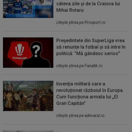
câteva zile și de la Craiova lui
Mihai Rotaru
citeşte ştirea pe Prosport.ro
Președintele din SuperLiga vrea
să renunțe la fotbal și să intre în
politică: ”Mă gândesc serios"
citeşte ştirea pe Fanatik.ro
Invenția militară care a
revoluționat războiul în Europa.
Cum funcționa armata lui „El
Gran Capitán”
citeşte ştirea pe adevarul.ro