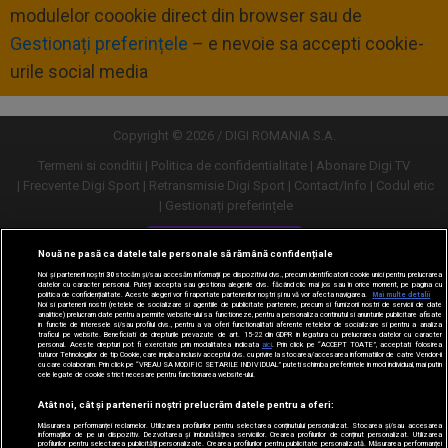
modulelor coookie direct din browser sau de
Gestionați preferințele
– e nevoie sa accepti cookie-
urile social media
Copyright © 2026 / DIGI ROMANIA S.A.
Termeni si conditii
Politica de confidentialitate
Abonare Digi TV
Frecvente Digi Sport
Retransmisie Digi Sport
Contact/Info
Codul etic
Gestionați preferințele
Versiune desktop
Nouă ne pasă ca datele tale personale să rămână confidențiale
Noi și partenerii noștri
30
stocăm și/sau accesăm informații pe dispozitivul dvs., precum identificatorii cookie unici pentru prelucrarea
datelor cu caracter personal. Puteți accepta sau gestiona alegerile dvs. făcând clic mai jos sau în orice moment, pe pagina cu
politica de confidențialitate. Aceste alegeri vor fi raportate partenerilor noștri și nu vă vor afecta navigarea.
Mai multe detalii
Noi si partenerii nostri (retelele de socializare si agentiile de publicitate partenere, precum si furnizorii nostri de servicii de date
analitice) prelucram date pentru a permite website-ului sa functioneze, pentru a personaliza continutul si anunturile publicitare afisate
in functie de interesele si/sau profilul dvs., pentru a va oferi functionalitati aferente retelelor de socializare si pentru a analiza
traficul pe website. Beneficiati de drepturile prevazute de art. 15-22 din GDPR in legatura cu prelucrarea datelor cu caracter
personal. Aceste drepturi pot fi exercitate prin modalitatea indicata
aici
. Prin click pe “ACCEPT TOATE”, acceptati folosirea
tuturor Tehnologiilor de tip Cookie, care implica inclusiv acceptul dvs. cu privire la stocarea/accesarea informatiilor de catre Vendor-ii
cu care colaboram. Prin click pe “VREAU SA MODIFIC SETARILE INDIVIDUAL” puteti schimba preferintele in mod individual, mai putin
cele legate de cookie strict necesare pentru functionarea website-ului.
Atât noi, cât și partenerii noștri prelucrăm datele pentru a oferi:
Măsurarea performanței reclamelor. Utilizarea profilurilor pentru selectarea conținutului personalizat. Stocarea și/sau accesarea
informațiilor de pe un dispozitiv. Dezvoltarea și îmbunătățirea serviciilor. Crearea profilurilor de conținut personalizat. Utilizarea
profilurilor pentru selectarea publicității personalizate. Crearea profilurilor pentru publicitate personalizată. Măsurarea performanței