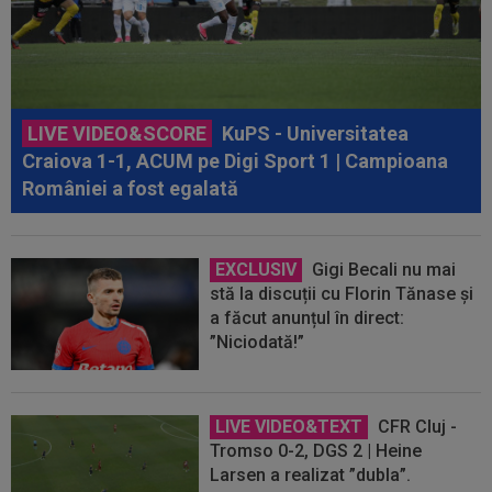
LIVE VIDEO&SCORE
KuPS - Universitatea
Craiova 1-1, ACUM pe Digi Sport 1 | Campioana
României a fost egalată
EXCLUSIV
Gigi Becali nu mai
stă la discuții cu Florin Tănase și
a făcut anunțul în direct:
”Niciodată!”
LIVE VIDEO&TEXT
CFR Cluj -
Tromso 0-2, DGS 2 | Heine
Larsen a realizat ”dubla”.