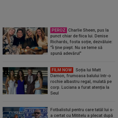
ce bătuse palma cu Real Madrid!
PEROZ
Charlie Sheen, pus la
punct chiar de fiica lui. Denise
Richards, fosta soție, dezvăluie:
"Îi ține piept. Nu se teme să
spună adevărul"
FILM NOW
Soția lui Matt
Damon, frumoasa balului într-o
rochie albastru regal, mulată pe
corp. Luciana a furat atenția la
Seul
Fotbalistul pentru care tatăl lui s-
a certat cu Mititelu a plecat după