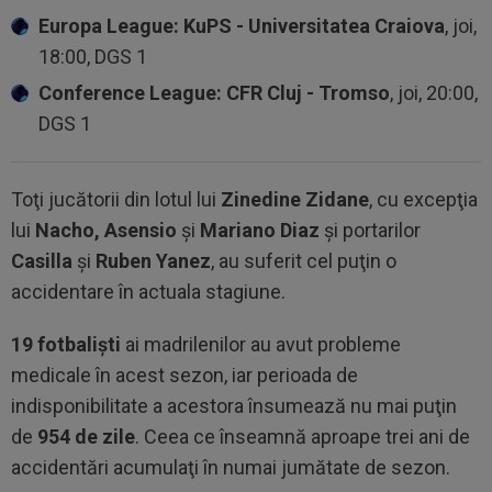
Europa League: KuPS - Universitatea Craiova
, joi,
18:00, DGS 1
Conference League: CFR Cluj - Tromso
, joi, 20:00,
DGS 1
Toţi jucătorii din lotul lui
Zinedine Zidane
, cu excepţia
lui
Nacho, Asensio
şi
Mariano Diaz
şi portarilor
Casilla
şi
Ruben Yanez
, au suferit cel puţin o
accidentare în actuala stagiune.
19 fotbalişti
ai madrilenilor au avut probleme
medicale în acest sezon, iar perioada de
indisponibilitate a acestora însumează nu mai puţin
de
954 de zile
. Ceea ce înseamnă aproape trei ani de
accidentări acumulaţi în numai jumătate de sezon.