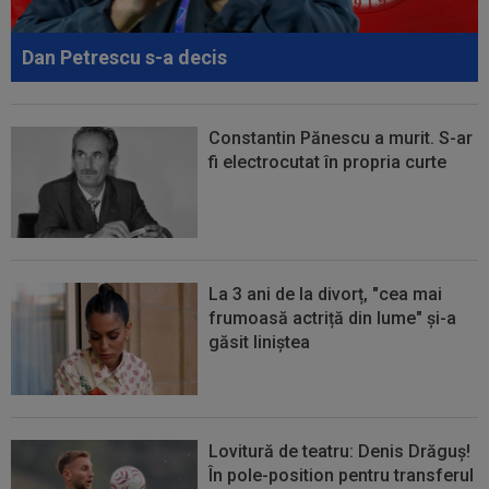
18:52
Debut la CFR Cluj chiar în meciul din
Conference League cu Tromso
Dan Petrescu s-a decis
Constantin Pănescu a murit. S-ar
fi electrocutat în propria curte
La 3 ani de la divorț, "cea mai
frumoasă actriță din lume" și-a
găsit liniștea
Lovitură de teatru: Denis Drăguș!
În pole-position pentru transferul