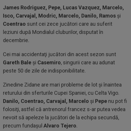
James Rodriguez, Pepe, Lucas Vazquez, Marcelo,
Isco, Carvajal, Modric, Marcelo, Danilo, Ramos
şi
Coentrao
sunt cei zece jucători care au suferit
leziuni după Mondialul cluburilor, disputat în
decembrie.
Cei mai accidentaţi jucători din acest sezon sunt
Gareth Bale
şi
Casemiro
, singurii care au adunat
peste 50 de zile de indisponibilitate.
Zinedine Zidane are mari probleme de lot şi înaintea
returului din sferturile Cupei Spaniei, cu Celta Vigo.
Danilo, Coentrao, Carvajal, Marcelo
şi
Pepe
nu pot fi
folosiţi, astfel că antrenorul francez s-ar putea vedea
nevoit să apeleze la jucători de la echipa secundă,
precum fundaşul
Alvaro Tejero
.