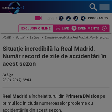
LIVE TV
PROGRAM TV
EXCLUSIV ONLINE
LIVE
EVENIMENTE
HOME
Fotbal
La Liga
Situaţie incredibilă la Real Madrid. Număr record de zile de accidentări în acest sezon
Situaţie incredibilă la Real Madrid.
Număr record de zile de accidentări în
acest sezon
La Liga
23.01.2017, 12:03
Real Madrid
a încheiat turul din
Primera Division
pe
primul loc în ciuda numeroaselor probleme cu
accidentările din acest sezon.