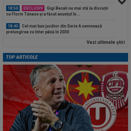
18:50
EXCLUSIV
Gigi Becali nu mai stă la discuții
cu Florin Tănase și a făcut anunțul în...
18:40
Cel mai bun jucător din Serie A semnează
prelungirea cu Inter până în 2030
Vezi ultimele ştiri
18:28
Cum l-a numit presa din Ungaria pe românul
care le-a adus victoria în Europa...
TOP ARTICOLE
19:50
LIVE VIDEO&TEXT
CFR Cluj - Tromso 0-2,
DGS 2 | Heine Larsen a realizat ”dubla”. Probleme
mari...
19:27
EXCLUSIV
Adrian Cristea a vorbit despre
problemele lui Cătălin Cîrjan: "Are de suferit"
19:19
Tragic: cel mai bun din istorie a murit subit, la
43 de ani. Solicitarea...
19:12
După Salah, Trabzonspor pregătește altă
lovitură: atacantul de 85.000.000€