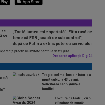
„Toată lumea este speriată”. Elita rusă se
teme că FSB „scapă de sub control”,
după ce Putin a extins puterea serviciului
ompetențe practic nelimitate pentru a desfășura...
Descarcă aplicația Digi24
Tragic: cel mai bun din istorie a
ta să
murit subit, la 43 de ani.
Solicitarea neobișnuită a
le”
familiei
Lovitură de teatru, cu o
zi înainte de nuntă: