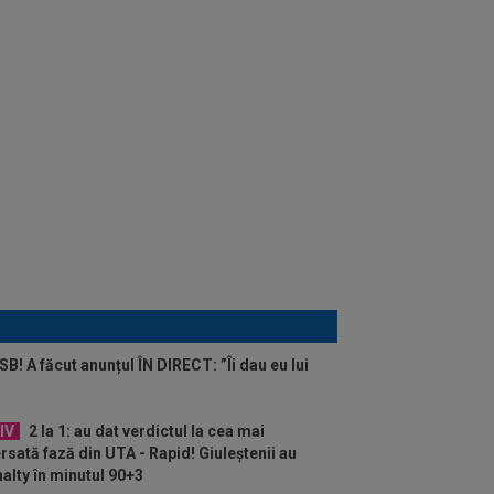
B! A făcut anunțul ÎN DIRECT: ”Îi dau eu lui
IV
2 la 1: au dat verdictul la cea mai
rsată fază din UTA - Rapid! Giuleștenii au
alty în minutul 90+3