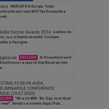
B! A făcut anunțul ÎN DIRECT: ”Îi dau
MERCATO în Europa. Toate
lui Gigi unul bun”
nsferurile verii sunt AICI! Yan Diomande a
:34
EXCLUSIV
2 la 1: au dat
nat...
dictul la cea mai controversată fază
 UTA - Rapid...
:27
EXCLUSIV
Radu Naum, reacția
Lovitură de
ii după ce Marius Șumudică a început
tru, cu o zi înainte de nuntă: Cristiano
ocierile cu CFR...
aldo și Georgina...
:14
OFICIAL
Dezastru: după
celona, a ratat transferul la încă o
ipă de UCL! Picat la...
EXCLUSIV
Ar fi transferul verii!
e Dumitrescu i-a spus lui Gigi Becali pe cine
a...
CLUSIV
”Mi-a zis MM: `Bă, Gigi, nu ai văzut
 ceva!”. Becali s-a convins după 29 de...