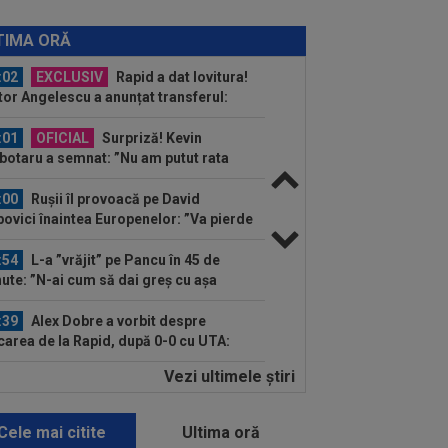
:14
OFICIAL
Dezastru: după
celona, a ratat transferul la încă o
TIMA ORĂ
ipă de UCL! Picat la...
:02
EXCLUSIV
Rapid a dat lovitura!
tor Angelescu a anunțat transferul:
arte bun"
:01
OFICIAL
Surpriză! Kevin
botaru a semnat: ”Nu am putut rata
astă oportunitate”
:00
Rușii îl provoacă pe David
ovici înaintea Europenelor: ”Va pierde
l!”...
:54
L-a ”vrăjit” pe Pancu în 45 de
ute: ”N-ai cum să dai greș cu așa
a” +...
:39
Alex Dobre a vorbit despre
carea de la Rapid, după 0-0 cu UTA:
0%"
Vezi ultimele ştiri
:46
VIDEO
Daniel Pancu a
plodat”, după UTA - Rapid: ”Mamă,
eu! Puțin respect nu...
Cele mai citite
Ultima oră
:41
EXCLUSIV
Atacant pentru