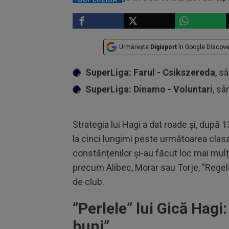
Urmărește
Digisport
în Google Discove
SuperLiga: Farul - Csikszereda
, s
SuperLiga: Dinamo - Voluntari
, sâ
Strategia lui Hagi a dat roade și, după 1
la cinci lungimi peste următoarea clasa
constănțenilor și-au făcut loc mai mulți
precum Alibec, Morar sau Torje, ”Regele
de club.
”Perlele” lui Gică Hagi:
buni”