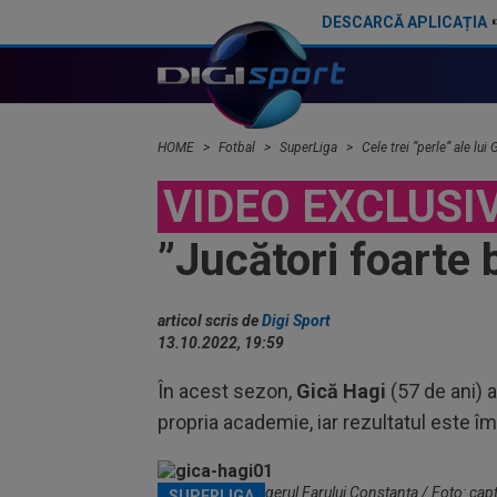
DESCARCĂ APLICAȚIA
România revine pe Arena Națională
HOME
Fotbal
SuperLiga
Cele trei ”perle” ale lui
VIDEO EXCLUSI
”Jucători foarte 
articol scris de
Digi Sport
13.10.2022, 19:59
În acest sezon,
Gică Hagi
(57 de ani) a
propria academie, iar rezultatul este î
Gică Hagi, managerul Farului Constanța / Foto: capt
SUPERLIGA