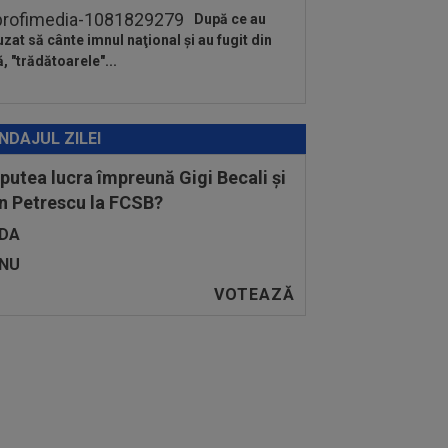
După ce au
uzat să cânte imnul naţional şi au fugit din
ă, "trădătoarele"...
NDAJUL ZILEI
 putea lucra împreună Gigi Becali și
n Petrescu la FCSB?
DA
NU