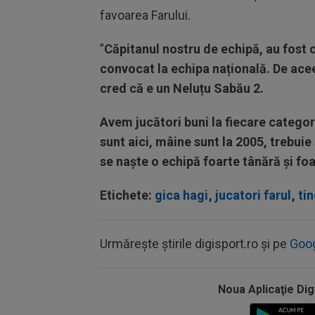
favoarea Farului.
”
Căpitanul nostru de echipă, au fost c
convocat la echipa națională. De acee
cred că e un Neluțu Sabău 2.
Avem jucători buni la fiecare catego
sunt aici, mâine sunt la 2005, trebuie
se naște o echipă foarte tânără și fo
Etichete:
gica hagi
,
jucatori farul
,
tin
Urmărește știrile digisport.ro și pe
Goo
Noua Aplicaţie Dig