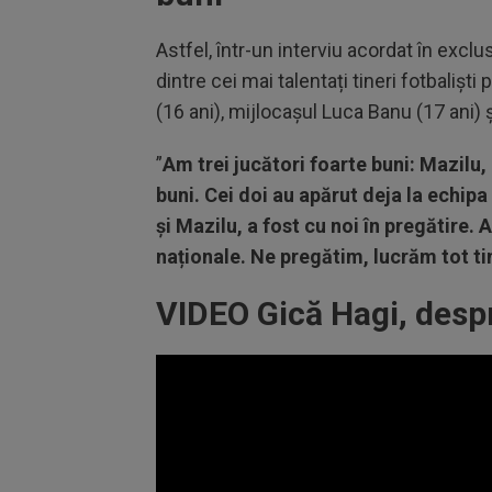
Astfel, într-un interviu acordat în exclu
dintre cei mai talentați tineri fotbaliști 
(16 ani), mijlocașul Luca Banu (17 ani) ș
”
Am trei jucători foarte buni: Mazilu,
buni. Cei doi au apărut deja la echip
și Mazilu, a fost cu noi în pregătire. 
naționale. Ne pregătim, lucrăm tot t
VIDEO Gică Hagi, despre