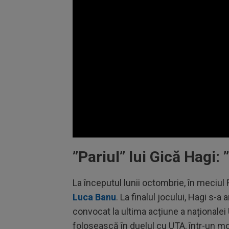
Volume
90%
”Pariul” lui Gică Hagi:
La începutul lunii octombrie, în meciul 
Luca Banu
. La finalul jocului, Hagi s-
convocat la ultima acțiune a naționalei 
folosească în duelul cu UTA, într-un mo