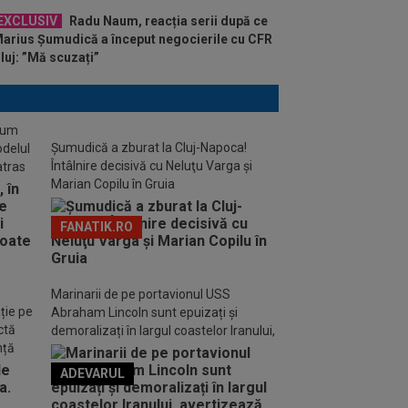
EXCLUSIV
Radu Naum, reacția serii după ce
arius Șumudică a început negocierile cu CFR
luj: ”Mă scuzați”
stum
Șumudică a zburat la Cluj-Napoca!
odelul
Întâlnire decisivă cu Neluţu Varga şi
atras
Marian Copilu în Gruia
FANATIK.RO
Marinarii de pe portavionul USS
ție pe
Abraham Lincoln sunt epuizați și
ctă
demoralizați în largul coastelor Iranului,
nță
avertizează familiile acestora
ADEVARUL