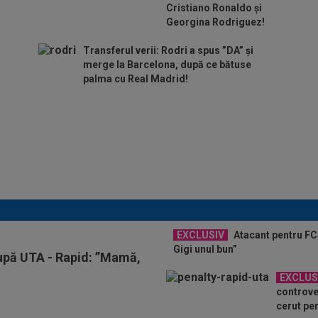
Cristiano Ronaldo și
Georgina Rodriguez!
Transferul verii: Rodri a spus ”DA” și
merge la Barcelona, după ce bătuse
palma cu Real Madrid!
Folha, OUT de la CFR
Cluj după dezastrul cu
Tromso! ”Îi dau afară
pe toți!”. DOUĂ nume
”luptă” pentru postul de
antrenor
EXCLUSIV
Atacant pentru FCS
Gigi unul bun”
după UTA - Rapid: ”Mamă,
EXCLUS
controve
cerut pen