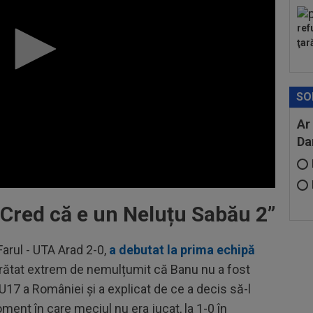
ref
ţar
SO
Ar
Da
 ”Cred că e un Neluțu Sabău 2”
Farul - UTA Arad 2-0,
a debutat la prima echipă
a arătat extrem de nemulțumit că Banu nu a fost
U17 a României și a explicat de ce a decis să-l
ment în care meciul nu era jucat, la 1-0 în