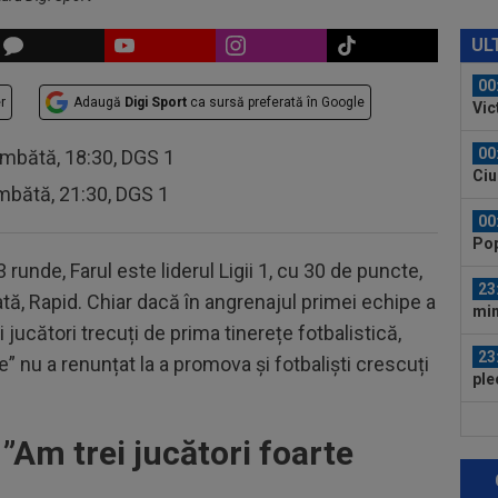
00
Bar
UL
ech
00
r
Adaugă
Digi Sport
ca sursă preferată în Google
Vic
"Fo
00
âmbătă, 18:30, DGS 1
Ciu
mbătă, 21:30, DGS 1
ace
00
Pop
auru
3 runde, Farul este liderul Ligii 1, cu 30 de puncte,
23
tă, Rapid. Chiar dacă în angrenajul primei echipe a
min
 jucători trecuți de prima tinerețe fotbalistică,
cev
23
” nu a renunțat la a promova și fotbaliști crescuți
ple
"10
00
 ”Am trei jucători foarte
”ex
aol
00