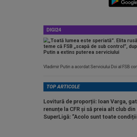
DIGI24
Vladimir Putin a acordat Serviciului Doi al FSB c
TOP ARTICOLE
Lovitură de proporții: Ioan Varga, ga
renunțe la CFR și să preia alt club din
SuperLigă: ”Acolo sunt toate condiții