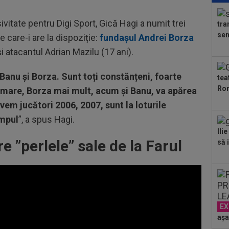
FCS
eu 
sivitate pentru Digi Sport, Gică Hagi a numit trei
tra
00
sem
pe care-i are la dispoziție:
fundașul Andrei Borza
ver
din
i atacantul Adrian Mazilu (17 ani).
00
ser
 Banu și Borza. Sunt toți constănțeni, foarte
tea
neg
Ron
a mare, Borza mai mult, acum și Banu, va apărea
00
Bar
Avem jucători 2006, 2007, sunt la loturile
ech
impul
”, a spus Hagi.
Ili
 ”perlele” sale de la Farul
să i
EX
așa