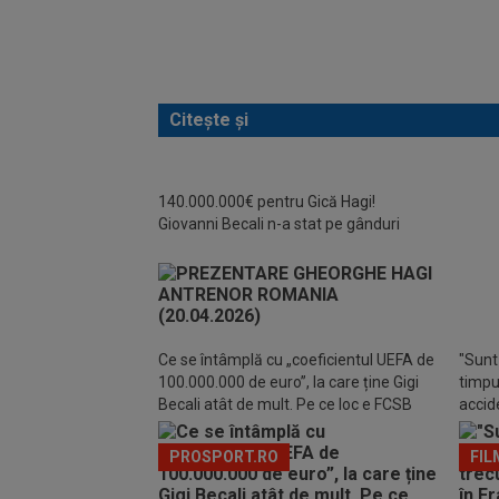
Citește și
140.000.000€ pentru Gică Hagi!
Giovanni Becali n-a stat pe gânduri
Gică 
Franc
Ce se întâmplă cu „coeficientul UEFA de
"Sunt 
100.000.000 de euro”, la care ține Gigi
timpul
Becali atât de mult. Pe ce loc e FCSB
accide
din m
PROSPORT.RO
FIL