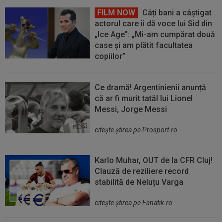
FILM NOW
Câți bani a câștigat
actorul care îi dă voce lui Sid din
„Ice Age”: „Mi-am cumpărat două
case și am plătit facultatea
copiilor”
Ce dramă! Argentinienii anunță
că ar fi murit tatăl lui Lionel
Messi, Jorge Messi
citeşte ştirea pe Prosport.ro
Karlo Muhar, OUT de la CFR Cluj!
Clauză de reziliere record
stabilită de Neluțu Varga
citeşte ştirea pe Fanatik.ro