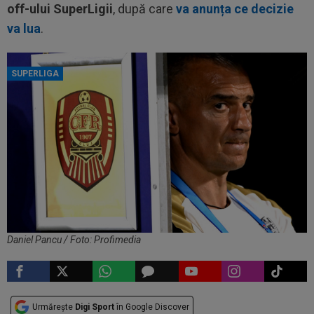
off-ului SuperLigii
, după care
va anunța ce decizie
va lua
.
SUPERLIGA
Daniel Pancu / Foto: Profimedia
Urmărește
Digi Sport
în Google Discover