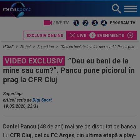
LIVE TV
PROGRAM TV
EXCLUSIV ONLINE
LIVE
EVENIMENTE
HOME
Fotbal
SuperLiga
”Dau eu bani de la mine sau cum?”. Pancu pune piciorul în prag la CFR Cluj
VIDEO EXCLUSIV
”Dau eu bani de la
mine sau cum?”. Pancu pune piciorul în
prag la CFR Cluj
SuperLiga
articol scris de
Digi Sport
19.05.2026, 23:31
Daniel Pancu (
48 de ani) mai are de disputat pe banca
lui
CFR Cluj, cel cu FC Argeș
, din
ultima etapă a play-