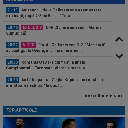
21:13
Antrenorul de la Csikszereda a rămas fără
explicații, după 2-3 cu Farul: ”Total...
20:46
EXCLUSIV
CFR Cluj are antrenor: Marius
Șumudică!
20:37
VIDEO
Farul - Csikszereda 3-2. ”Marinarii”
au câștigat la Ovidiu, în urma unui meci...
20:30
România U18 s-a calificat în finala
Campionatului European! Victorie mare la...
20:20
Au bătut palma! Zeljko Kopic ia un român la
următoarea echipă: ”În două...
Vezi ultimele ştiri
20:19
PSG - Manchester United 1-1. Amical de cinci
stele pentru Regina Europei...
TOP ARTICOLE
20:03
Andrei Rațiu, pus ”la zid” în Spania după
Ipswich - Rayo 3-0: ”Călcâiul lui...