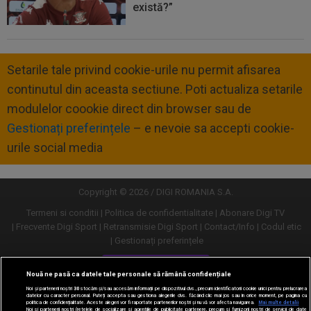
există?”
Setarile tale privind cookie-urile nu permit afisarea
continutul din aceasta sectiune. Poti actualiza setarile
modulelor coookie direct din browser sau de
Gestionați preferințele
– e nevoie sa accepti cookie-
urile social media
Copyright © 2026 / DIGI ROMANIA S.A.
Termeni si conditii
Politica de confidentialitate
Abonare Digi TV
Frecvente Digi Sport
Retransmisie Digi Sport
Contact/Info
Codul etic
Gestionați preferințele
Versiune desktop
Nouă ne pasă ca datele tale personale să rămână confidențiale
Noi și partenerii noștri
30
stocăm și/sau accesăm informații pe dispozitivul dvs., precum identificatorii cookie unici pentru prelucrarea
datelor cu caracter personal. Puteți accepta sau gestiona alegerile dvs. făcând clic mai jos sau în orice moment, pe pagina cu
politica de confidențialitate. Aceste alegeri vor fi raportate partenerilor noștri și nu vă vor afecta navigarea.
Mai multe detalii
Noi si partenerii nostri (retelele de socializare si agentiile de publicitate partenere, precum si furnizorii nostri de servicii de date