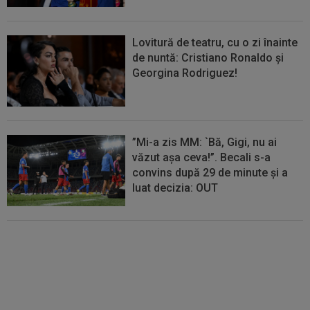
Lovitură de teatru, cu o zi înainte
de nuntă: Cristiano Ronaldo și
Georgina Rodriguez!
”Mi-a zis MM: `Bă, Gigi, nu ai
văzut așa ceva!”. Becali s-a
convins după 29 de minute și a
luat decizia: OUT
FOTO
Mihaela Rădulescu a
fost ”ștearsă complet” și nu s-a
mai putut abține: ”Trebuie să le
fie frică de mine”