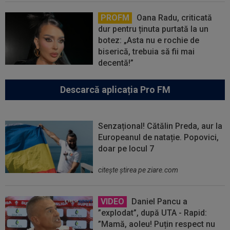
PROFM
Oana Radu, criticată
dur pentru ținuta purtată la un
botez: „Asta nu e rochie de
biserică, trebuia să fii mai
decentă!”
Descarcă aplicația Pro FM
Senzațional! Cătălin Preda, aur la
Europeanul de natație. Popovici,
doar pe locul 7
citeşte ştirea pe ziare.com
VIDEO
Daniel Pancu a
”explodat”, după UTA - Rapid:
”Mamă, aoleu! Puțin respect nu