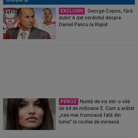
EXCLUSIV
George Copos, fără
dubii! A dat verdictul despre
Daniel Pancu la Rapid
EXCLUSIV
Fără dubii! Victor
Pițurcă i-a spus-o direct lui
Daniel Pancu
PEROZ
Nuntă de vis într-o vilă
de 64 de milioane $. Cum a arătat
„cea mai frumoasă fată din
lume” în rochie de mireasă