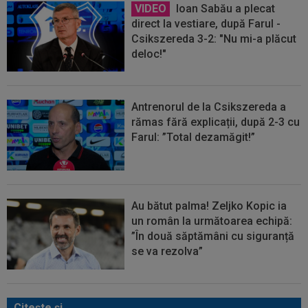
VIDEO
Ioan Sabău a plecat
direct la vestiare, după Farul -
Csikszereda 3-2: "Nu mi-a plăcut
deloc!"
Antrenorul de la Csikszereda a
rămas fără explicații, după 2-3 cu
Farul: ”Total dezamăgit!”
Au bătut palma! Zeljko Kopic ia
un român la următoarea echipă:
”În două săptămâni cu siguranță
se va rezolva”
Citeşte şi