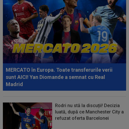
21:21
VIDEO
Ioan Sabău a plecat direct la vestiare,
după Farul - Csikszereda 3-2: "Nu mi-a...
21:13
Antrenorul de la Csikszereda a rămas fără
explicații, după 2-3 cu Farul: ”Total...
20:46
EXCLUSIV
CFR Cluj are antrenor: Marius
Șumudică!
20:37
VIDEO
Farul - Csikszereda 3-2. ”Marinarii”
au câștigat la Ovidiu, în urma unui meci...
MERCATO în Europa. Toate transferurile verii
20:30
România U18 s-a calificat în finala
sunt AICI! Yan Diomande a semnat cu Real
Campionatului European! Victorie mare la...
Madrid
Rodri nu stă la discuții! Decizia
luată, după ce Manchester City a
refuzat oferta Barcelonei