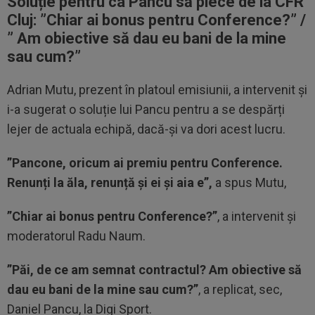
Soluție pentru ca Pancu să plece de la CFR
Cluj: ”
Chiar ai bonus
pentru Conference?” /
” Am obiective să dau eu bani de la mine
sau cum?”
Adrian Mutu, prezent în platoul emisiunii, a intervenit și
i-a sugerat o soluție lui Pancu pentru a se despărți
lejer de actuala echipă, dacă-și va dori acest lucru.
”Pancone, oricum ai premiu pentru Conference.
Renunți la ăla, renunță și ei și aia e”,
a spus Mutu,
”Chiar ai bonus pentru Conference?”
, a intervenit și
moderatorul Radu Naum.
”Păi, de ce am semnat contractul? Am obiective să
dau eu bani de la mine sau cum?”
, a replicat, sec,
Daniel Pancu, la Digi Sport.