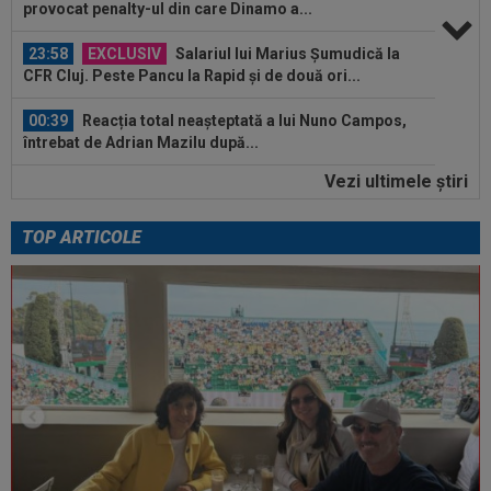
provocat penalty-ul din care Dinamo a...
23:58
EXCLUSIV
Salariul lui Marius Șumudică la
CFR Cluj. Peste Pancu la Rapid și de două ori...
00:39
Reacția total neașteptată a lui Nuno Campos,
întrebat de Adrian Mazilu după...
Vezi ultimele ştiri
00:39
Florin Pîrvu a surprins pe toată lumea, după
umilința cu Dinamo
TOP ARTICOLE
00:38
VIDEO
Barcelona a pierdut trofeul ”Friuli
Venezia Giulia Cup”! Udinese a dat lovitura...
00:20
VIDEO
Alex Musi a dat declarația serii, după
ce Dinamo a învins-o pe FC Voluntari cu...
00:20
VIDEO
Estrela - Sporting 2-2. Meci
spectaculos! Ianis Stoica a fost titular. Cele mai...