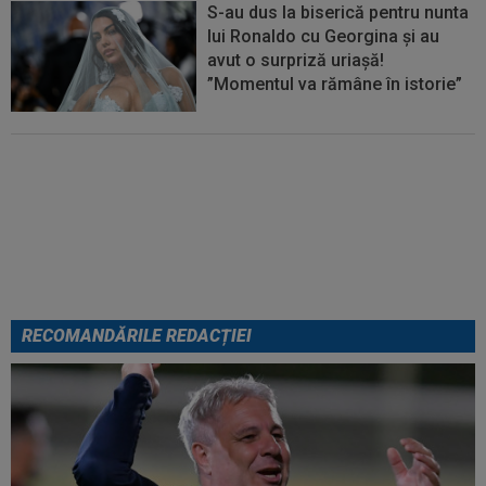
S-au dus la biserică pentru nunta
lui Ronaldo cu Georgina și au
avut o surpriză uriașă!
”Momentul va rămâne în istorie”
FOTO
Mihaela Rădulescu a
fost ”ștearsă complet” și nu s-a
mai putut abține: ”Trebuie să le
fie frică de mine”
RECOMANDĂRILE REDACȚIEI