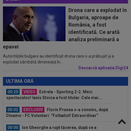
23:58
EXCLUSIV
Salariul lui Marius Șumudică la
CFR Cluj. Peste Pancu la Rapid și de două ori...
Drona care a explodat în
Bulgaria, aproape de
00:39
Reacția total neașteptată a lui Nuno Campos,
România, a fost
întrebat de Adrian Mazilu după...
identificată. Ce arată
00:39
Florin Pîrvu a surprins pe toată lumea, după
analiza preliminară a
umilința cu Dinamo
epavei
Autoritățile bulgare au identificat drona care s-a prăbușit și a
00:38
VIDEO
Barcelona a pierdut trofeul ”Friuli
explodat sâmbătă dimineață în...
Venezia Giulia Cup”! Udinese a dat lovitura...
Descarcă aplicația Digi24
00:20
VIDEO
Alex Musi a dat declarația serii, după
ce Dinamo a învins-o pe FC Voluntari cu...
ULTIMA ORĂ
00:20
VIDEO
Estrela - Sporting 2-2. Meci
spectaculos! Ianis Stoica a fost titular. Cele mai...
00:02
EXCLUSIV
Florin Prunea s-a convins, după
Dinamo - FC Voluntari: ”Fotbalist! Extraordinar”
00:00
Ion Gheorghe a rupt tăcerea, după ce a