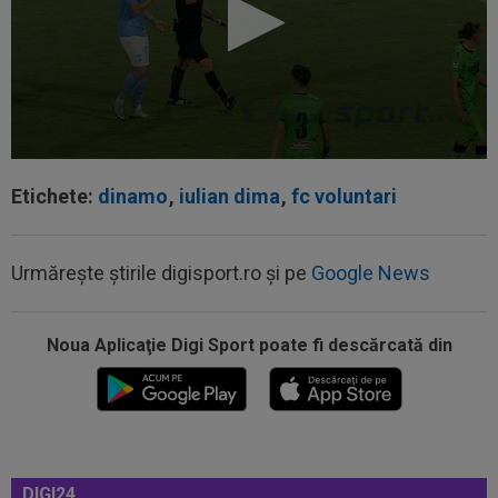
Etichete:
dinamo
,
iulian dima
,
fc voluntari
00:20
VIDEO
Alex Musi a dat declarația serii, după
ce Dinamo a învins-o pe FC Voluntari cu...
Urmărește știrile digisport.ro și pe
Google News
00:20
VIDEO
Estrela - Sporting 2-2. Meci
spectaculos! Ianis Stoica a fost titular. Cele mai...
Noua Aplicaţie Digi Sport poate fi descărcată din
00:02
EXCLUSIV
Florin Prunea s-a convins, după
Dinamo - FC Voluntari: ”Fotbalist! Extraordinar”
00:00
Ion Gheorghe a rupt tăcerea, după ce a
provocat penalty-ul din care Dinamo a...
DIGI24