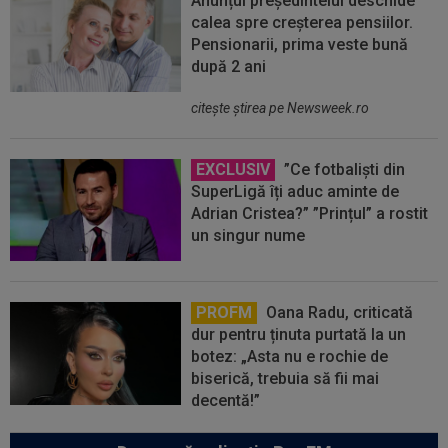
Anunțul președintelui deschide
calea spre creșterea pensiilor.
Pensionarii, prima veste bună
după 2 ani
citeşte ştirea pe Newsweek.ro
EXCLUSIV
”Ce fotbaliști din
SuperLigă îți aduc aminte de
Adrian Cristea?” ”Prințul” a rostit
un singur nume
PROFM
Oana Radu, criticată
dur pentru ținuta purtată la un
botez: „Asta nu e rochie de
biserică, trebuia să fii mai
decentă!”