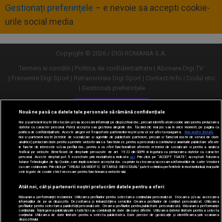
Gestionați preferințele
– e nevoie sa accepti cookie-
urile social media
Copyright © 2026 / DIGI ROMANIA S.A.
Termeni si conditii
Politica de confidentialitate
Abonare Digi TV
Frecvente Digi Sport
Retransmisie Digi Sport
Contact/Info
Codul etic
Gestionați preferințele
Versiune desktop
Nouă ne pasă ca datele tale personale să rămână confidențiale
Noi și partenerii noștri
30
stocăm și/sau accesăm informații pe dispozitivul dvs., precum identificatorii cookie unici pentru prelucrarea
datelor cu caracter personal. Puteți accepta sau gestiona alegerile dvs. făcând clic mai jos sau în orice moment, pe pagina cu
politica de confidențialitate. Aceste alegeri vor fi raportate partenerilor noștri și nu vă vor afecta navigarea.
Mai multe detalii
Noi si partenerii nostri (retelele de socializare si agentiile de publicitate partenere, precum si furnizorii nostri de servicii de date
analitice) prelucram date pentru a permite website-ului sa functioneze, pentru a personaliza continutul si anunturile publicitare afisate
in functie de interesele si/sau profilul dvs., pentru a va oferi functionalitati aferente retelelor de socializare si pentru a analiza
traficul pe website. Beneficiati de drepturile prevazute de art. 15-22 din GDPR in legatura cu prelucrarea datelor cu caracter
personal. Aceste drepturi pot fi exercitate prin modalitatea indicata
aici
. Prin click pe “ACCEPT TOATE”, acceptati folosirea
tuturor Tehnologiilor de tip Cookie, care implica inclusiv acceptul dvs. cu privire la stocarea/accesarea informatiilor de catre Vendor-ii
cu care colaboram. Prin click pe “VREAU SA MODIFIC SETARILE INDIVIDUAL” puteti schimba preferintele in mod individual, mai putin
cele legate de cookie strict necesare pentru functionarea website-ului.
Atât noi, cât și partenerii noștri prelucrăm datele pentru a oferi:
Măsurarea performanței reclamelor. Utilizarea profilurilor pentru selectarea conținutului personalizat. Stocarea și/sau accesarea
informațiilor de pe un dispozitiv. Dezvoltarea și îmbunătățirea serviciilor. Crearea profilurilor de conținut personalizat. Utilizarea
profilurilor pentru selectarea publicității personalizate. Crearea profilurilor pentru publicitate personalizată. Măsurarea performanței
conținutului. Înțelegerea publicului prin statistici sau combinații de date din surse diferite. Utilizarea datelor limitate pentru a selecta
conținutul. Utilizarea de date limitate pentru a selecta publicitatea. Date precise de geolocație și identificarea prin scanarea
dispozitivului.