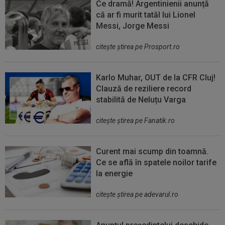
Ce dramă! Argentinienii anunță
că ar fi murit tatăl lui Lionel
Messi, Jorge Messi
citeşte ştirea pe Prosport.ro
Karlo Muhar, OUT de la CFR Cluj!
Clauză de reziliere record
stabilită de Neluțu Varga
citeşte ştirea pe Fanatik.ro
Curent mai scump din toamnă.
Ce se află în spatele noilor tarife
la energie
citeşte ştirea pe adevarul.ro