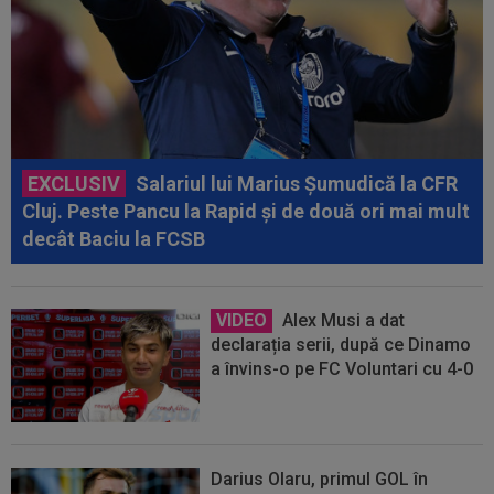
EXCLUSIV
Salariul lui Marius Șumudică la CFR
Cluj. Peste Pancu la Rapid și de două ori mai mult
decât Baciu la FCSB
VIDEO
Alex Musi a dat
declarația serii, după ce Dinamo
a învins-o pe FC Voluntari cu 4-0
Darius Olaru, primul GOL în