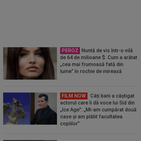
VIDEO
Moment emoționant la
Dinamo - Voluntari! Jucătorii de
la echipa secundă au apărut în
cârje și scaune cu rotile
PEROZ
Nuntă de vis într-o vilă
de 64 de milioane $. Cum a arătat
„cea mai frumoasă fată din
lume” în rochie de mireasă
FILM NOW
Câți bani a câștigat
actorul care îi dă voce lui Sid din
„Ice Age”: „Mi-am cumpărat două
case și am plătit facultatea
copiilor”