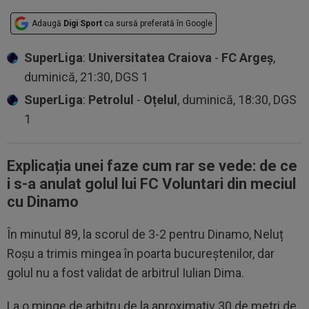
Adaugă
Digi Sport
ca sursă preferată în Google
SuperLiga
:
Universitatea Craiova
-
FC Argeș
,
duminică, 21:30, DGS 1
SuperLiga
:
Petrolul
-
Oțelul
, duminică, 18:30, DGS
1
Explicația unei faze cum rar se vede: de ce
i s-a anulat golul lui FC Voluntari din meciul
cu Dinamo
În minutul 89, la scorul de 3-2 pentru Dinamo, Neluț
Roșu a trimis mingea în poarta bucureștenilor, dar
golul nu a fost validat de arbitrul Iulian Dima.
La o minge de arbitru de la aproximativ 30 de metri de