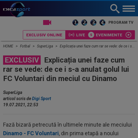
LIVE TV
PROGRAM TV
EXCLUSIV ONLINE
LIVE
EVENIMENTE
HOME
Fotbal
SuperLiga
Explicația unei faze cum rar se vede: de ce i s-a anulat golul lui FC Voluntari din meciul cu Dinamo
EXCLUSIV
Explicația unei faze cum
rar se vede: de ce i s-a anulat golul lui
FC Voluntari din meciul cu Dinamo
SuperLiga
articol scris de
Digi Sport
19.07.2021, 22:53
Fază bizară petrecută în ultimele minute ale meciului
Dinamo - FC Voluntari
, din prima etapă a noului