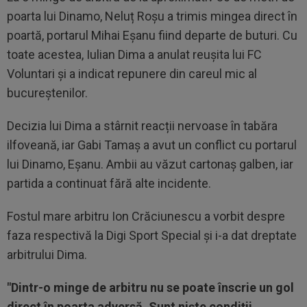
poarta lui Dinamo, Neluț Roșu a trimis mingea direct în
poartă, portarul Mihai Eșanu fiind departe de buturi. Cu
toate acestea, Iulian Dima a anulat reușita lui FC
Voluntari și a indicat repunere din careul mic al
bucureștenilor.
Decizia lui Dima a stârnit reacții nervoase în tabăra
ilfoveană, iar Gabi Tamaș a avut un conflict cu portarul
lui Dinamo, Eșanu. Ambii au văzut cartonaș galben, iar
partida a continuat fără alte incidente.
Fostul mare arbitru Ion Crăciunescu a vorbit despre
faza respectivă la Digi Sport Special și i-a dat dreptate
arbitrului Dima.
"Dintr-o minge de arbitru nu se poate înscrie un gol
direct în poarta adversă. Sunt niște condiții.