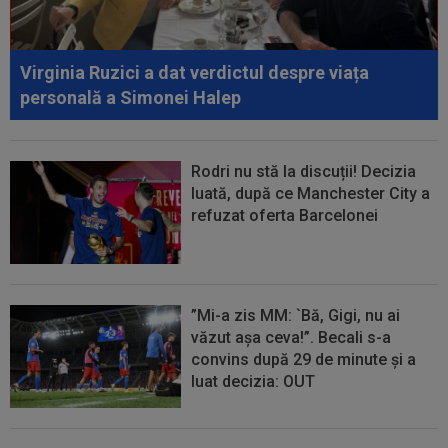
Virginia Ruzici a dat verdictul despre viața
personală a Simonei Halep
Rodri nu stă la discuții! Decizia
luată, după ce Manchester City a
refuzat oferta Barcelonei
”Mi-a zis MM: `Bă, Gigi, nu ai
văzut așa ceva!”. Becali s-a
convins după 29 de minute și a
luat decizia: OUT