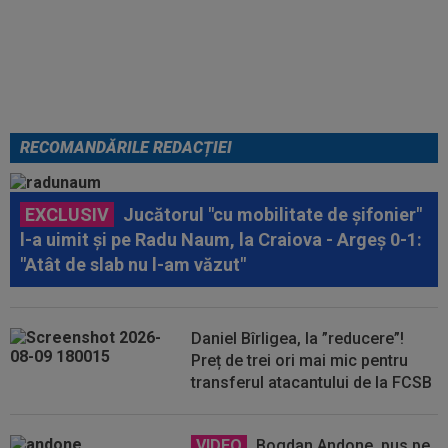
atras atenția unei actrițe din
România: ”Am fost împreună în
altă viață”
RECOMANDĂRILE REDACȚIEI
EXCLUSIV
Jucătorul "cu mobilitate de șifonier"
l-a uimit și pe Radu Naum, la Craiova - Argeș 0-1:
"Atât de slab nu l-am văzut"
Daniel Bîrligea, la ”reducere”!
Preț de trei ori mai mic pentru
transferul atacantului de la FCSB
VIDEO
Bogdan Andone, pus pe