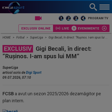
LIVE TV
PROGRAM TV
EXCLUSIV ONLINE
LIVE
EVENIMENTE
HOME
Fotbal
SuperLiga
Gigi Becali, în direct: ”Rușinos. I-am spus lui MM”
EXCLUSIV
Gigi Becali, în direct:
”Rușinos. I-am spus lui MM”
SuperLiga
articol scris de
Digi Sport
09.07.2026, 07:10
FCSB
a avut un sezon 2025/2026 dezamăgitor pe
plan intern.