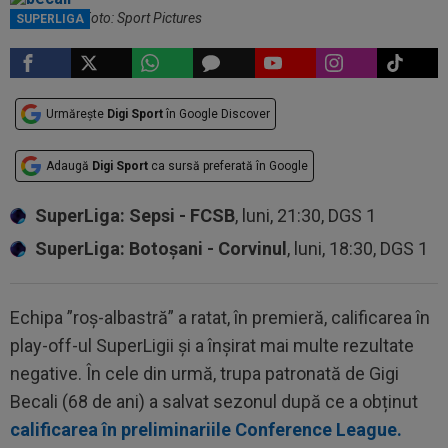
Gigi Becali / Foto: Sport Pictures
SUPERLIGA
Urmărește
Digi Sport
în Google Discover
Adaugă
Digi Sport
ca sursă preferată în Google
SuperLiga: Sepsi - FCSB
, luni, 21:30, DGS 1
SuperLiga: Botoșani - Corvinul
, luni, 18:30, DGS 1
Echipa ”roș-albastră” a ratat, în premieră, calificarea în
play-off-ul SuperLigii și a înșirat mai multe rezultate
negative. În cele din urmă, trupa patronată de Gigi
Becali (68 de ani) a salvat sezonul după ce a obținut
calificarea în preliminariile Conference League.