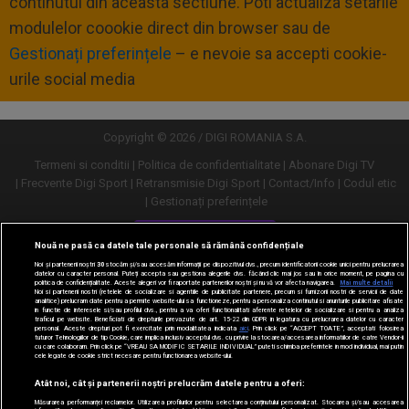
continutul din aceasta sectiune. Poti actualiza setarile
modulelor coookie direct din browser sau de
Gestionați preferințele
– e nevoie sa accepti cookie-
urile social media
Copyright © 2026 / DIGI ROMANIA S.A.
Termeni si conditii
Politica de confidentialitate
Abonare Digi TV
Frecvente Digi Sport
Retransmisie Digi Sport
Contact/Info
Codul etic
Gestionați preferințele
Versiune desktop
Nouă ne pasă ca datele tale personale să rămână confidențiale
Noi și partenerii noștri
30
stocăm și/sau accesăm informații pe dispozitivul dvs., precum identificatorii cookie unici pentru prelucrarea
datelor cu caracter personal. Puteți accepta sau gestiona alegerile dvs. făcând clic mai jos sau în orice moment, pe pagina cu
politica de confidențialitate. Aceste alegeri vor fi raportate partenerilor noștri și nu vă vor afecta navigarea.
Mai multe detalii
Noi si partenerii nostri (retelele de socializare si agentiile de publicitate partenere, precum si furnizorii nostri de servicii de date
analitice) prelucram date pentru a permite website-ului sa functioneze, pentru a personaliza continutul si anunturile publicitare afisate
in functie de interesele si/sau profilul dvs., pentru a va oferi functionalitati aferente retelelor de socializare si pentru a analiza
traficul pe website. Beneficiati de drepturile prevazute de art. 15-22 din GDPR in legatura cu prelucrarea datelor cu caracter
personal. Aceste drepturi pot fi exercitate prin modalitatea indicata
aici
. Prin click pe “ACCEPT TOATE”, acceptati folosirea
tuturor Tehnologiilor de tip Cookie, care implica inclusiv acceptul dvs. cu privire la stocarea/accesarea informatiilor de catre Vendor-ii
cu care colaboram. Prin click pe “VREAU SA MODIFIC SETARILE INDIVIDUAL” puteti schimba preferintele in mod individual, mai putin
cele legate de cookie strict necesare pentru functionarea website-ului.
Atât noi, cât și partenerii noștri prelucrăm datele pentru a oferi:
Măsurarea performanței reclamelor. Utilizarea profilurilor pentru selectarea conținutului personalizat. Stocarea și/sau accesarea