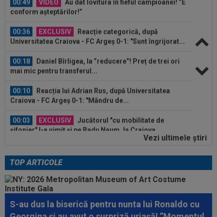
conform așteptărilor!”
00:36
EXCLUSIV
Reacție categorică, după
Universitatea Craiova - FC Argeș 0-1: "Sunt îngrijorat...
00:18
Daniel Bîrligea, la ”reducere”! Preț de trei ori
mai mic pentru transferul...
00:10
Reacția lui Adrian Rus, după Universitatea
Craiova - FC Argeș 0-1: "Mândru de...
00:03
EXCLUSIV
Jucătorul "cu mobilitate de
șifonier" l-a uimit și pe Radu Naum, la Craiova...
Vezi ultimele ştiri
00:56
VIDEO
Bogdan Andone, pus pe glume după
Craiova - FC Argeș 0-1! Ce i-a spus lui Gigi...
TOP ARTICOLE
00:52
Filipe Coelho a surprins pe toată lumea, după
ce Universitatea Craiova a...
00:51
VIDEO
Au apărut imaginile: Darius Olaru, gol
S-au dus la biserică pentru nunta lui Ronaldo cu
de autor în Belgia! Comentatorii: "Nu se...
Georgina și au avut o surpriză uriașă! ”Momentul