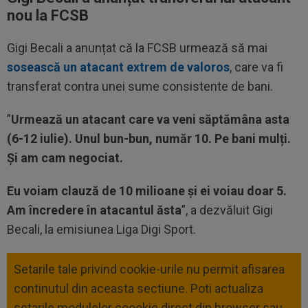
nou la FCSB
Gigi Becali a anunțat că la FCSB urmează să mai
sosească un atacant extrem de valoros
, care va fi
transferat contra unei sume consistente de bani.
”
Urmează un atacant care va veni săptămâna asta
(6-12 iulie). Unul bun-bun, număr 10. Pe bani mulți.
Și am cam negociat.
Eu voiam clauză de 10 milioane și ei voiau doar 5.
Am încredere în atacantul ăsta
”, a dezvăluit Gigi
Becali, la emisiunea Liga Digi Sport.
Setarile tale privind cookie-urile nu permit afisarea
continutul din aceasta sectiune. Poti actualiza
setarile modulelor coookie direct din browser sau