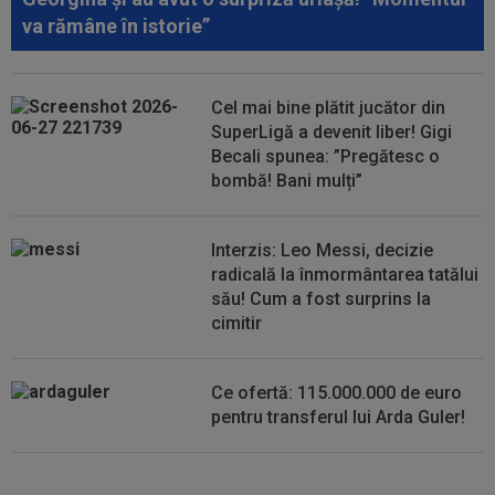
va rămâne în istorie”
00:49
VIDEO
Au dat lovitura în fieful campioanei! ”E
conform așteptărilor!”
00:36
EXCLUSIV
Reacție categorică, după
Cel mai bine plătit jucător din
Universitatea Craiova - FC Argeș 0-1: "Sunt îngrijorat...
SuperLigă a devenit liber! Gigi
Becali spunea: ”Pregătesc o
bombă! Bani mulți”
Interzis: Leo Messi, decizie
radicală la înmormântarea tatălui
său! Cum a fost surprins la
cimitir
Ce ofertă: 115.000.000 de euro
pentru transferul lui Arda Guler!
Noul portar de la Dinamo i-a