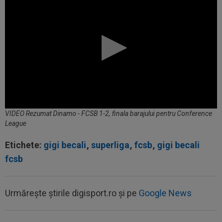
VIDEO Rezumat Dinamo - FCSB 1-2, finala barajului pentru Conference
League
Etichete:
gigi becali
,
superliga
,
fcsb
,
gigi becali
fcsb
Urmărește știrile digisport.ro și pe
Google News
00:49
VIDEO
Au dat lovitura în fieful campioanei! ”E
conform așteptărilor!”