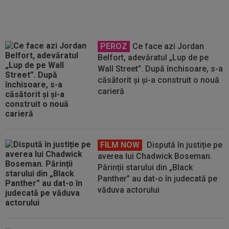
PEROZ
Ce face azi Jordan
Belfort, adevăratul „Lup de pe
Wall Street”. După închisoare, s-a
căsătorit și și-a construit o nouă
carieră
FILM NOW
Dispută în justiție pe
averea lui Chadwick Boseman.
Părinții starului din „Black
Panther” au dat-o în judecată pe
văduva actorului