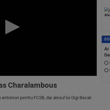
Alv
SO
Ar
Da
lias Charalambous
i antrenori pentru FCSB, dar alesul lui Gigi Becali