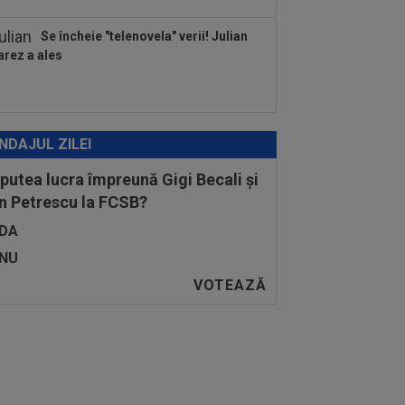
Se încheie "telenovela" verii! Julian
arez a ales
NDAJUL ZILEI
 putea lucra împreună Gigi Becali și
n Petrescu la FCSB?
DA
NU