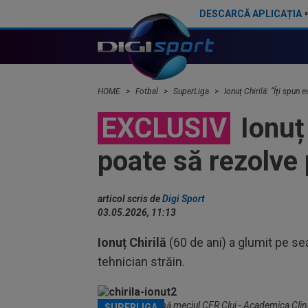
DESCARCĂ APLICAȚIA
Lupescu, mesaj categoric după ce Ionuț Chirilă a debutat cu înfrângere la CS Dinamo: ”Puțină lume crede”
Ionuț Chirilă, "scos di
HOME
Fotbal
SuperLiga
Ionuț Chirilă: ”Îți spun
EXCLUSIV
Ionuț 
poate să rezolve
articol scris de
Digi Sport
03.05.2026, 11:13
Ionuț Chirilă
(60 de ani) a glumit pe se
tehnician străin.
Ionuț Chirilă, după meciul CFR Cluj - Academica Clin
SUPERLIGA