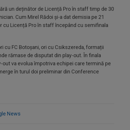
fără un deținător de Licență Pro în staff timp de 30
nician. Cum Mirel Rădoi și-a dat demisia pe 21
or cu Licență Pro în staff începând cu semifinala
ri cu FC Botoșani, ori cu Csikszereda, formații
de rămase de disputat din play-out. În finala
ay-out va evolua împotriva echipei care termină pe
e merge în turul doi preliminar din Conference
gle News