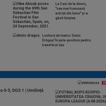
La 3 ani de la divorț,
"cea mai frumoasă
actriță din lume" și-a
găsit liniștea
Lovitură de teatru: Denis
Drăguș! În pole-position pentru
transferul său
Micael Leandro a murit, după
ce a fost împușcat în timpul
meciului
O
o 0-5, DGS 1 | Umilință