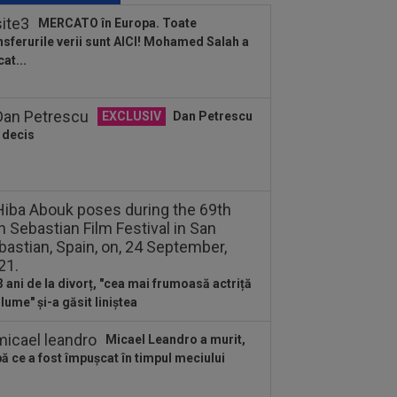
ior a semnat
MERCATO în Europa. Toate
nsferurile verii sunt AICI! Mohamed Salah a
:04
LIVE VIDEO&TEXT
CFR Cluj -
cat...
mso 0-5, DGS 1 | Umilință totală în
ia: hat-trick Dahlqvist!
:44
La câteva zeci de ore după
EXCLUSIV
Dan Petrescu
zațiile de șantaj, a făcut plata! Dar
 decis
i nu...
:39
EXCLUSIV
Radu Paraschivescu
 făcut praf pe cei de la CFR Cluj, după
u luat trei...
3 ani de la divorț, "cea mai frumoasă actriță
 lume" și-a găsit liniștea
Micael Leandro a murit,
ă ce a fost împușcat în timpul meciului