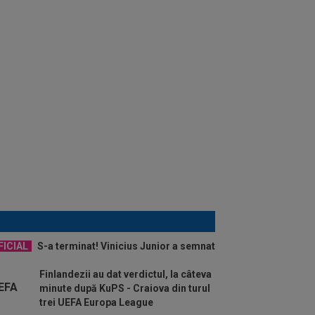
FICIAL
S-a terminat! Vinicius Junior a semnat
Finlandezii au dat verdictul, la câteva
minute după KuPS - Craiova din turul
trei UEFA Europa League