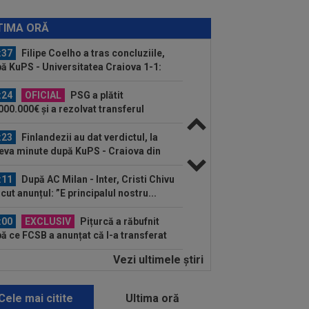
:39
EXCLUSIV
Radu Paraschivescu
 făcut praf pe cei de la CFR Cluj, după
TIMA ORĂ
u luat trei...
:37
Filipe Coelho a tras concluziile,
ă KuPS - Universitatea Craiova 1-1:
...
:24
OFICIAL
PSG a plătit
000.000€ și a rezolvat transferul
:23
Finlandezii au dat verdictul, la
eva minute după KuPS - Craiova din
l...
:11
După AC Milan - Inter, Cristi Chivu
ăcut anunțul: ”E principalul nostru...
:00
EXCLUSIV
Pițurcă a răbufnit
ă ce FCSB a anunțat că l-a transferat
”cel mai bun...
Vezi ultimele ştiri
:16
Aflat între Barcelona și PSG,
ran Torres a ales
Cele mai citite
Ultima oră
:14
OFICIAL
S-a terminat! Vinicius