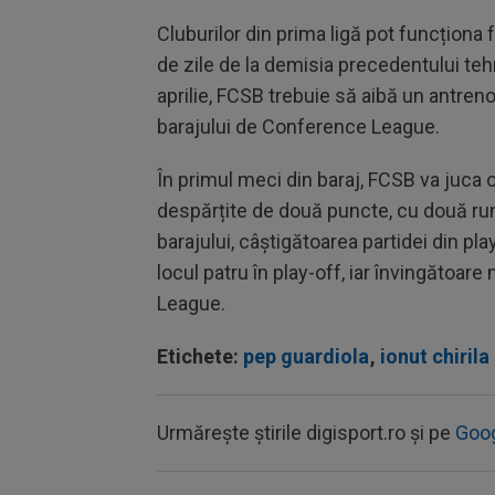
Cluburilor din prima ligă pot funcționa 
de zile de la demisia precedentului teh
aprilie, FCSB trebuie să aibă un antren
barajului de Conference League.
În primul meci din baraj, FCSB va juca o
despărțite de două puncte, cu două run
barajului, câștigătoarea partidei din pl
locul patru în play-off, iar învingătoar
League.
Etichete:
pep guardiola
,
ionut chirila
Urmărește știrile digisport.ro și pe
Goo