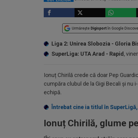
Urmărește
Digisport
în Google Discove
Liga 2: Unirea Slobozia - Gloria Bi
SuperLiga: UTA Arad - Rapid
, vine
Ionuț Chirilă crede că doar Pep Guardio
cumpăra clubul de la Gigi Becali și nu i
echipă.
Întrebat cine ia titlul în SuperLigă,
Ionuț Chirilă, glume p