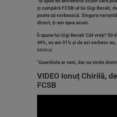
”
Îți spun eu antrenorul străin care p
și cumpără FCSB-ul lui Gigi Becali, de
poate să vorbească. Singura variantă
direct, ți-am spus acum.
Îi spune lui Gigi Becali 'Cât vreți? 5
49%, eu am 51% și de azi vorbesc eu, 
Matinal.
”
Guardiola ar veni, dar nu vinde domn
VIDEO Ionuț Chirilă, de
FCSB