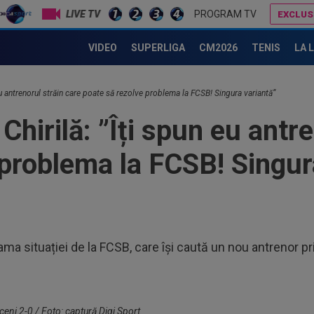
LIVE TV
PROGRAM TV
EXCLUS
20
n pepeni" la CS Afumați - CS Dinamo 2-1: "Te dau afară! Ai auzit? Băi, ai auzit?"
CFR Cluj - Tromso 0-5, DGS 1 | Umilință totală în Gruia: hat-trick Dahlqvist!
cât
VIDEO
SUPERLIGA
CM2026
TENIS
LA 
turu
20
a f
 eu antrenorul străin care poate să rezolve problema la FCSB! Singura variantă”
20
Chirilă: ”Îți spun eu antr
dup
pe 
 problema la FCSB! Singur
21
Fer
21
Jun
21
ama situației de la FCSB, care își caută un nou antrenor p
Tro
Gru
20
acu
bani
ceni 2-0 / Foto: captură Digi Sport