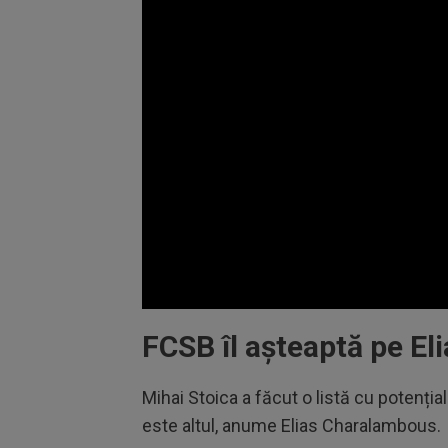
Volume
90%
FCSB îl așteaptă pe E
Mihai Stoica a făcut o listă cu potențial
este altul, anume Elias Charalambous.