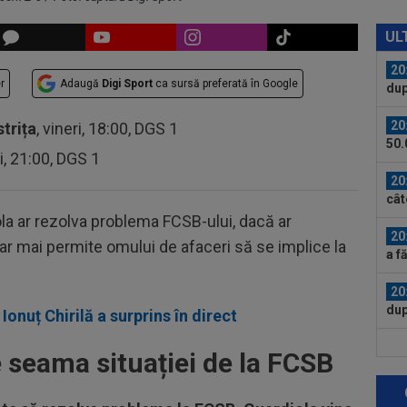
20
i-a
UL
ce a
20
r
Adaugă
Digi Sport
ca sursă preferată în Google
dup
”Am
20
strița
, vineri, 18:00, DGS 1
50.
ri, 21:00, DGS 1
20
cât
turu
la ar rezolva problema FCSB-ului, dacă ar
20
-ar mai permite omului de afaceri să se implice la
a f
20
dup
 Ionuț Chirilă a surprins în direct
pe 
21
e seama situației de la FCSB
Fer
21