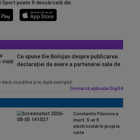
i Sport poate fi descărcată din
Ce spune Ilie Bolojan despre publicarea
declarației de avere a partenerei sale de
 dacă va publica şi el, după exemplul...
Descarcă aplicația Digi24
Constantin Pănescu a
murit. S-ar fi
electrocutat în propria
curte