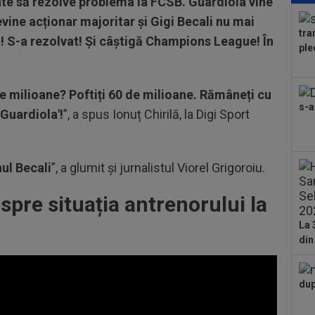
oate să rezolve problema la FCSB. Guardiola vine
Jun
vine acționar majoritar și Gigi Becali nu mai
tra
! S-a rezolvat! Și câștigă Champions League! În
21
ple
Tro
Gru
20
0 de milioane? Poftiți 60 de milioane. Rămâneți cu
acu
s-a
bani
Guardiola'!
”, a spus Ionuț Chirilă, la Digi Sport
20
i-a
ce a
ul Becali
”, a glumit și jurnalistul Viorel Grigoroiu.
spre situația antrenorului la
La 
din
dup