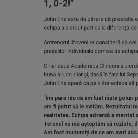
1, 0-2!”
John Ene este de părere că prestația el
echipa a pierdut partida la diferență de t
Antrenorul ilfovenilor consideră că cei
greșelilor individuale comise de echipa
Chiar dacă Academica Clinceni a pierdu
bună a lucrurilor și, dacă în fața lui Sep
John Ene speră ca pe viitor echipa să p
”
Îmi pare rău că am luat niște goluri 
am fi putut să le evităm. Rezultatul 
realitatea. Echipa adversă a meritat s
Terenul nu mă așteptăm să reziste, da
Am fost mulțumiți de ce am avut aici