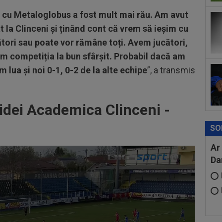
cu Metaloglobus a fost mult mai rău. Am avut
t la Clinceni și ținând cont că vrem să ieșim cu
ători sau poate vor rămâne toți. Avem jucători,
m competiția la bun sfârșit. Probabil dacă am
 lua și noi 0-1, 0-2 de la alte echipe
”, a transmis
dei Academica Clinceni -
3
SO
Ar
Da