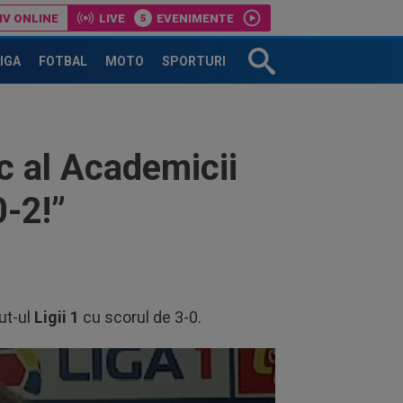
IV ONLINE
LIVE
EVENIMENTE
”Chiar mă gândesc”
LIGA
FOTBAL
MOTO
SPORTURI
c al Academicii
0-2!”
out-ul
Ligii 1
cu scorul de 3-0.