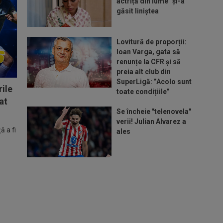
actriță din lume" și-a
găsit liniștea
Lovitură de proporții:
Ioan Varga, gata să
renunțe la CFR și să
preia alt club din
SuperLigă: ”Acolo sunt
ile
toate condițiile”
at
Se încheie "telenovela"
verii! Julian Alvarez a
 a fi
ales
ADIO, FCSB? A spus-o
fără ocolișuri: ”Trebuie
să plece”