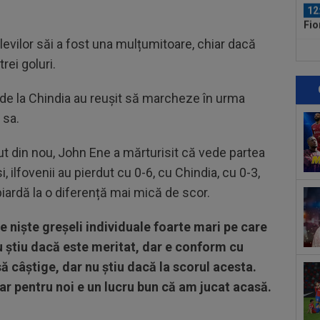
12
Fio
cuv
evilor săi a fost una mulțumitoare, chiar dacă
11
rei goluri.
ref
sem
 de la Chindia au reușit să marcheze în urma
13
Mad
 sa.
Rod
12
t din nou, John Ene a mărturisit că vede partea
al 
si, ilfovenii au pierdut cu 0-6, cu Chindia, cu 0-3,
12
iardă la o diferență mai mică de scor.
iar
pe niște greșeli individuale foarte mari pe care
12
rep
nu știu dacă este meritat, dar e conform cu
gâ
ă câștige, dar nu știu dacă la scorul acesta.
12
r pentru noi e un lucru bun că am jucat acasă.
ruș
.