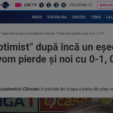
PROGRAM TV
EXCLUS
Gigi Becali i-a spus-o direct: ”Nu face ce vrea el! Îl țin pe bancă doi ani și nu mai joacă”
Gigi Becali i-a dat replica lui Mihai Stoica: 
VIDEO
SUPERLIGA
CM2026
TENIS
LA 
” după încă un eșec al Academicii Clinceni: ”Poate vom pierde și noi cu 0-1, 0-2!”
ptimist” după încă un eșe
vom pierde și noi cu 0-1, 
Academicii Clinceni
în partida din etapa a patra din play-