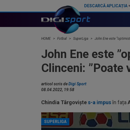
DESCARCĂ APLICAȚIA
Primul antrenor ofertat de CFR Cluj, după ce Varga a anunțat că ”Folha e istorie”
HOME
Fotbal
SuperLiga
John Ene este ”optimist
John Ene este ”o
Clinceni: ”Poate 
articol scris de
Digi Sport
08.04.2022, 19:58
Chindia Târgoviște
s-a impus
în fața
SUPERLIGA