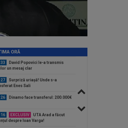
ri
:59
Transfer pentru fostul golgheter
CFR-ului: 7.000.000€!
:46
Au refuzat oferta de 30.000.000 €,
 Inter mai are o șansă!
:43
EXCLUSIV
Gigi Becali i-a dat
lica lui Mihai Stoica: ”Chiar mă
TIMA ORĂ
ndesc”
:33
David Popovici le-a transmis
ilor un mesaj clar
:27
Surpriză uriașă! Unde s-a
nsferat Enes Sali
:26
Dinamo face transferul: 200.000€
:16
EXCLUSIV
UTA Arad a făcut
nțul despre Ioan Varga!