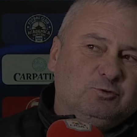
12
tra
12
12
anu
12
Fio
cuv
11
ref
sem
13
Mad