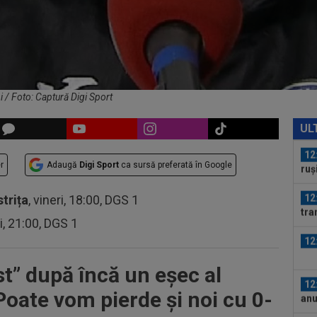
Rod
12
al 
12
iar
 / Foto: Captură Digi Sport
12
rep
UL
gâ
12
r
Adaugă
Digi Sport
ca sursă preferată în Google
ruș
12
strița
, vineri, 18:00, DGS 1
tra
ri, 21:00, DGS 1
12
t” după încă un eșec al
12
Poate vom pierde și noi cu 0-
anu