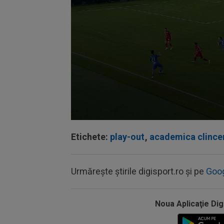
Volume
90%
Etichete:
play-out
,
academica clince
Urmărește știrile digisport.ro și pe
Goo
Noua Aplicaţie Dig