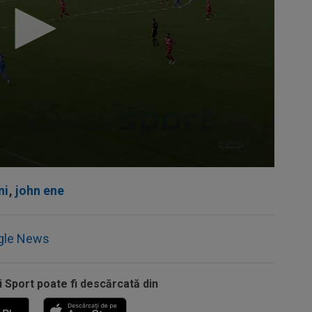
ni
,
john ene
gle News
i Sport poate fi descărcată din