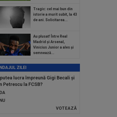
Tragic: cel mai bun din
istorie a murit subit, la 43
de ani. Solicitarea...
Au plusat! Între Real
Madrid și Arsenal,
Vinicius Junior a ales și
semnează...
NDAJUL ZILEI
 putea lucra împreună Gigi Becali și
n Petrescu la FCSB?
DA
NU