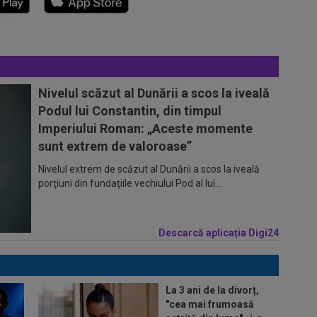
Nivelul scăzut al Dunării a scos la iveală
Podul lui Constantin, din timpul
Imperiului Roman: „Aceste momente
sunt extrem de valoroase”
Nivelul extrem de scăzut al Dunării a scos la iveală
porţiuni din fundaţiile vechiului Pod al lui...
Descarcă aplicația Digi24
La 3 ani de la divorț,
"cea mai frumoasă