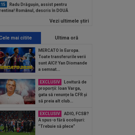
:15
Radu Drăgușin, assist pentru
rentina! Românul, descris în DOUĂ
inte de...
Vezi ultimele ştiri
:59
Găsit vinovat, după ce Rodri a
uzat-o pe Real Madrid și a ales să
neze cu...
Cele mai citite
Ultima oră
:05
Surpriză! Decizia luată de Real
rid, după ce Barcelona ”l-a furat” pe
MERCATO în Europa.
ri
Toate transferurile verii
:59
Transfer pentru fostul golgheter
sunt AICI! Yan Diomande
CFR-ului: 7.000.000€!
a semnat...
:46
Au refuzat oferta de 30.000.000 €,
EXCLUSIV
Lovitură de
 Inter mai are o șansă!
proporții: Ioan Varga,
gata să renunțe la CFR și
:43
EXCLUSIV
Gigi Becali i-a dat
să preia alt club...
lica lui Mihai Stoica: ”Chiar mă
ndesc”
EXCLUSIV
ADIO, FCSB?
:33
David Popovici le-a transmis
A spus-o fără ocolișuri:
ilor un mesaj clar
”Trebuie să plece”