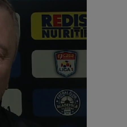
:27
Surpriză uriașă! Unde s-a
nsferat Enes Sali
:26
Dinamo face transferul: 200.000€
:16
EXCLUSIV
UTA Arad a făcut
nțul despre Ioan Varga!
:15
Radu Drăgușin, assist pentru
rentina! Românul, descris în DOUĂ
inte de...
:59
Găsit vinovat, după ce Rodri a
uzat-o pe Real Madrid și a ales să
neze cu...
:05
Surpriză! Decizia luată de Real
rid, după ce Barcelona ”l-a furat” pe