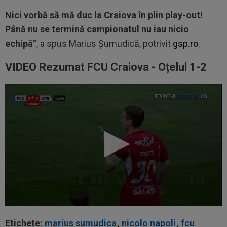
Nici vorbă să mă duc la Craiova în plin play-out!
Până nu se termină campionatul nu iau nicio
echipă”
, a spus Marius Șumudică, potrivit
gsp.ro
.
VIDEO Rezumat FCU Craiova - Oțelul 1-2
Etichete:
marius sumudica
,
nicolo napoli
,
fcu