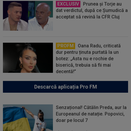
EXCLUSIV
Prunea și Torje au
dat verdictul, după ce Șumudică a
acceptat să revină la CFR Cluj
PROFM
Oana Radu, criticată
dur pentru ținuta purtată la un
botez: „Asta nu e rochie de
biserică, trebuia să fii mai
decentă!”
Descarcă aplicația Pro FM
Senzațional! Cătălin Preda, aur la
Europeanul de natație. Popovici,
doar pe locul 7