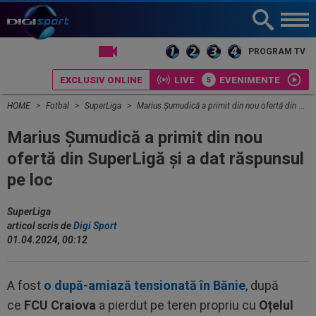
LIVE TV
PROGRAM TV
EXCLUSIV ONLINE
LIVE
EVENIMENTE
HOME
Fotbal
SuperLiga
Marius Șumudică a primit din nou ofertă din SuperLigă și a dat răspunsul pe loc
Marius Șumudică a primit din nou
ofertă din SuperLigă și a dat răspunsul
pe loc
SuperLiga
articol scris de
Digi Sport
01.04.2024, 00:12
A fost
o după-amiază tensionată în Bănie
, după
ce
FCU Craiova
a pierdut pe teren propriu cu
Oțelul