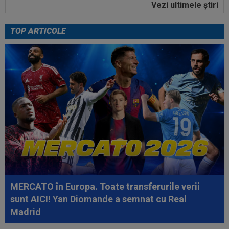
Vezi ultimele ştiri
09:03
Petrolul - Oțelul, LIVE VIDEO, 18:30, Digi Sport
1. Moldovenii s-au impus cu...
TOP ARTICOLE
08:58
Hakan Calhanoglu a ”dat din casă”! Ce
obiective a setat Cristi Chivu la Inter...
10:19
FOTO
Nicolae Stanciu, idol în China! Fanii lui
Dalian Yingbo aproape l-au lăsat fără...
10:08
OFICIAL
Atacantul dorit de Rapid a semnat în
Serie B: ”Am spus 'da' imediat”
09:52
OFICIAL
A semnat: de la Cupa Mondială
2026, în SuperLiga României!
09:48
Giovanni Becali l-a propus pe Ștefan Baiaram în
Serie A
MERCATO în Europa. Toate transferurile verii
09:47
EXCLUSIV
Florin Prunea a dezvăluit cum l-a
sunt AICI! Yan Diomande a semnat cu Real
convins Ioan Varga pe Marius Șumudică să o...
Madrid