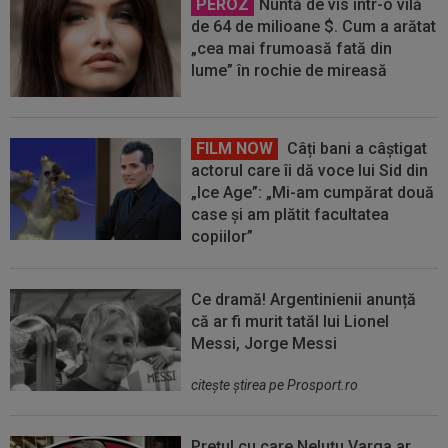
PEROZ
Nuntă de vis într-o vilă
de 64 de milioane $. Cum a arătat
„cea mai frumoasă fată din
lume” în rochie de mireasă
FILM NOW
Câți bani a câștigat
actorul care îi dă voce lui Sid din
„Ice Age”: „Mi-am cumpărat două
case și am plătit facultatea
copiilor”
Ce dramă! Argentinienii anunță
că ar fi murit tatăl lui Lionel
Messi, Jorge Messi
citeşte ştirea pe Prosport.ro
Prețul cu care Neluțu Varga ar