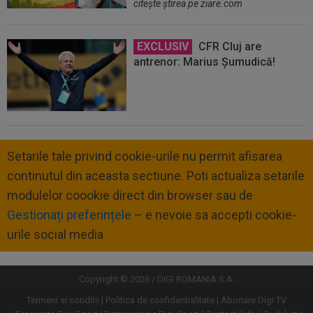
citeşte ştirea pe ziare.com
EXCLUSIV
CFR Cluj are
antrenor: Marius Șumudică!
Setarile tale privind cookie-urile nu permit afisarea
continutul din aceasta sectiune. Poti actualiza setarile
modulelor coookie direct din browser sau de
Gestionați preferințele
– e nevoie sa accepti cookie-
urile social media
Copyright © 2026 / DIGI ROMANIA S.A.
Termeni si conditii
Politica de confidentialitate
Abonare Digi TV