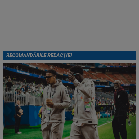
Cel mai bine plătit jucător din
SuperLigă a devenit liber! Gigi
Becali spunea: ”Pregătesc o
bombă! Bani mulți”
RECOMANDĂRILE REDACȚIEI