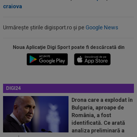
craiova
Urmărește știrile digisport.ro și pe
Google News
Noua Aplicaţie Digi Sport poate fi descărcată din
09:48
Giovanni Becali l-a propus pe Ștefan Baiaram în
Serie A
DIGI24
09:47
EXCLUSIV
Florin Prunea a dezvăluit cum l-a
convins Ioan Varga pe Marius Șumudică să o...
Drona care a explodat în
Bulgaria, aproape de
09:47
A anunțat că prietena lui a murit, dar aceasta
România, a fost
nici nu exista. Toată țara a râs...
identificată. Ce arată
09:03
Petrolul - Oțelul, LIVE VIDEO, 18:30, Digi Sport
analiza preliminară a
1. Moldovenii s-au impus cu...