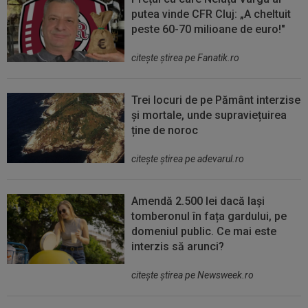
putea vinde CFR Cluj: „A cheltuit
peste 60-70 milioane de euro!"
citeşte ştirea pe Fanatik.ro
Trei locuri de pe Pământ interzise
și mortale, unde supraviețuirea
ține de noroc
citeşte ştirea pe adevarul.ro
Amendă 2.500 lei dacă lași
tomberonul în fața gardului, pe
domeniul public. Ce mai este
interzis să arunci?
citeşte ştirea pe Newsweek.ro