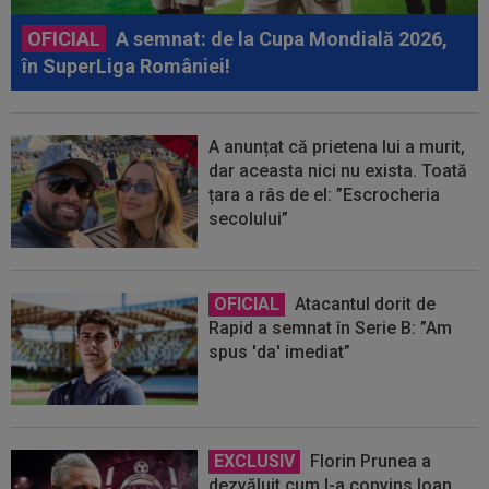
OFICIAL
A semnat: de la Cupa Mondială 2026,
în SuperLiga României!
A anunțat că prietena lui a murit,
dar aceasta nici nu exista. Toată
țara a râs de el: ”Escrocheria
secolului”
OFICIAL
Atacantul dorit de
Rapid a semnat în Serie B: ”Am
spus 'da' imediat”
EXCLUSIV
Florin Prunea a
dezvăluit cum l-a convins Ioan