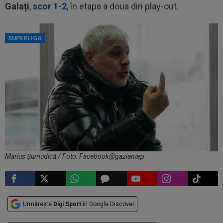
Galați
,
scor 1-2
, în etapa a doua din play-out.
SUPERLIGA
Marius Șumudică / Foto: Facebook@gaziantep
Urmărește
Digi Sport
în Google Discover