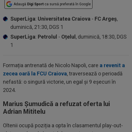
Adaugă
Digi Sport
ca sursă preferată în Google
SuperLiga
:
Universitatea Craiova
-
FC Argeș
,
duminică, 21:30, DGS 1
SuperLiga
:
Petrolul
-
Oțelul
, duminică, 18:30, DGS
1
Formația antrenată de Nicolo Napoli, care
a revenit a
zecea oară la FCU Craiova
, traversează o perioadă
nefastă: o singură victorie, un egal și 9 eșecuri în
2024.
Marius Șumudică a refuzat oferta lui
Adrian Mititelu
Oltenii ocupă poziția a opta în clasamentul play-out-