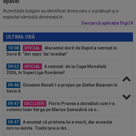
epavei
Autoritățile bulgare au identificat drona care s-a prăbușit și a
08:58
Hakan Calhanoglu a ”dat din casă”! Ce
explodat sâmbătă dimineață în...
obiective a setat Cristi Chivu la Inter...
Descarcă aplicația Digi24
10:19
FOTO
Nicolae Stanciu, idol în China! Fanii lui
Dalian Yingbo aproape l-au lăsat fără...
ULTIMA ORĂ
10:08
OFICIAL
Atacantul dorit de Rapid a semnat în
Serie B: ”Am spus 'da' imediat”
09:52
OFICIAL
A semnat: de la Cupa Mondială
2026, în SuperLiga României!
09:48
Giovanni Becali l-a propus pe Ștefan Baiaram în
Serie A
09:47
EXCLUSIV
Florin Prunea a dezvăluit cum l-a
convins Ioan Varga pe Marius Șumudică să o...
09:47
A anunțat că prietena lui a murit, dar aceasta
nici nu exista. Toată țara a râs...