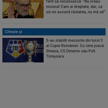
ferit să recunoască: ”Nu vreau
niciuna! Cam ai dreptate, dar, ca
să-mi ascund răutatea, nu mă uit”
Citeşte şi
S-au stabilit meciurile din turul 3
al Cupei României. Cu cine joacă
Steaua, CS Dinamo sau Poli
Timișoara
Daniel Oprița a răbufnit:
”Execrabil. E un dezastru”