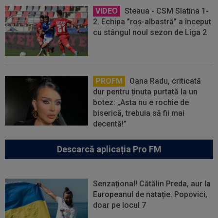
VIDEO
Steaua - CSM Slatina 1-
2. Echipa ”roș-albastră” a început
cu stângul noul sezon de Liga 2
PROFM
Oana Radu, criticată
dur pentru ținuta purtată la un
botez: „Asta nu e rochie de
biserică, trebuia să fii mai
decentă!”
Descarcă aplicația Pro FM
Senzațional! Cătălin Preda, aur la
Europeanul de natație. Popovici,
doar pe locul 7