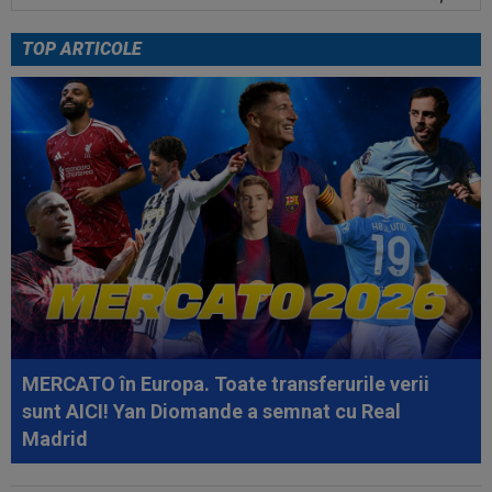
Manchester City i-a refuzat prima ofertă...
TOP ARTICOLE
22:43
VIDEO
Scandal în pauza meciului Dinamo -
FC Voluntari! Bogdan Bălănescu a coborât la...
22:30
LIVE VIDEO&SCORE
Estrela - Sporting 0-0,
ACUM, DGS 3. Ianis Stoica e titular! Cele mai tari...
22:18
FOTO
Ce a făcut Daniel Pancu, la o zi după
scandalul de la Arad
22:09
Ferencvaros - Real Madrid 1-2, la Budapesta.
Mourinho rămâne neînvins în al...
22:03
EXCLUSIV
Gigi Becali nu s-a ferit să
recunoască: ”Nu vreau niciuna! Cam ai dreptate...
MERCATO în Europa. Toate transferurile verii
sunt AICI! Yan Diomande a semnat cu Real
Madrid