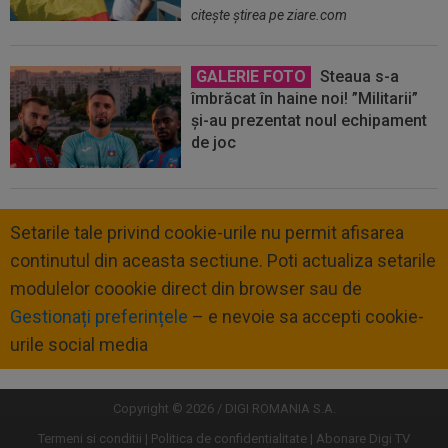
citeşte ştirea pe ziare.com
GALERIE FOTO
Steaua s-a
îmbrăcat în haine noi! ”Militarii”
și-au prezentat noul echipament
de joc
Setarile tale privind cookie-urile nu permit afisarea
continutul din aceasta sectiune. Poti actualiza setarile
modulelor coookie direct din browser sau de
Gestionați preferințele
– e nevoie sa accepti cookie-
urile social media
Copyright © 2026 / DIGI ROMANIA S.A.
Termeni si conditii
Politica de confidentialitate
Abonare Digi TV