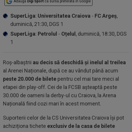
Adaugă
Digi Sport
ca sursă preferată în Google
SuperLiga
:
Universitatea Craiova
-
FC Argeș
,
duminică, 21:30, DGS 1
SuperLiga
:
Petrolul
-
Oțelul
, duminică, 18:30, DGS
1
Roș-albaștrii
au decis să deschidă și inelul al treilea
al Arenei Naționale, după ce au vândut până acum
peste 20.000 de bilete
pentru cel mai tare meci al
etapei din play-off. Cei de la FCSB așteaptă peste
30.000 de oameni la derby-ul cu Craiova, la Arena
Națională fiind cozi mari în acest moment.
Suporterii celor de la CS Universitatea Craiova își pot
achiziționa tichete
exclusiv de la casa de bilete