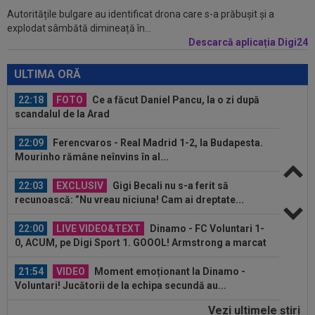
Autoritățile bulgare au identificat drona care s-a prăbușit și a
22:43
VIDEO
Scandal în pauza meciului Dinamo -
explodat sâmbătă dimineață în...
FC Voluntari! Bogdan Bălănescu a coborât la...
Descarcă aplicația Digi24
22:30
LIVE VIDEO&SCORE
Estrela - Sporting 0-0,
ACUM, DGS 3. Ianis Stoica e titular! Cele mai tari...
ULTIMA ORĂ
22:18
FOTO
Ce a făcut Daniel Pancu, la o zi după
scandalul de la Arad
22:09
Ferencvaros - Real Madrid 1-2, la Budapesta.
Mourinho rămâne neînvins în al...
22:03
EXCLUSIV
Gigi Becali nu s-a ferit să
recunoască: ”Nu vreau niciuna! Cam ai dreptate...
22:00
LIVE VIDEO&TEXT
Dinamo - FC Voluntari 1-
0, ACUM, pe Digi Sport 1. GOOOL! Armstrong a marcat
din...
21:54
VIDEO
Moment emoționant la Dinamo -
Voluntari! Jucătorii de la echipa secundă au...
Vezi ultimele ştiri
21:51
Decizia luată de Barcelona, după ce