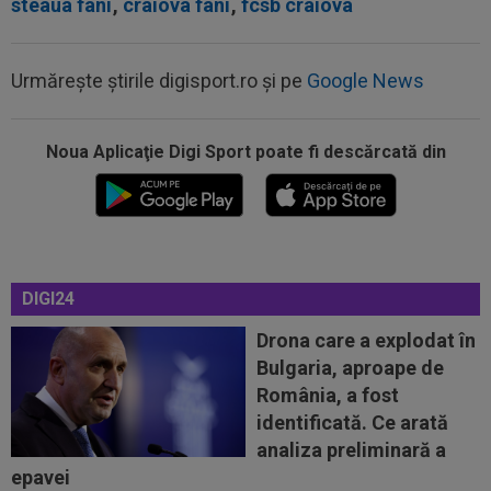
steaua fani
,
craiova fani
,
fcsb craiova
Urmărește știrile digisport.ro și pe
Google News
Noua Aplicaţie Digi Sport poate fi descărcată din
22:09
Ferencvaros - Real Madrid 1-2, la Budapesta.
Mourinho rămâne neînvins în al...
22:03
EXCLUSIV
Gigi Becali nu s-a ferit să
recunoască: ”Nu vreau niciuna! Cam ai dreptate...
DIGI24
22:00
LIVE VIDEO&TEXT
Dinamo - FC Voluntari 1-
0, ACUM, pe Digi Sport 1. GOOOL! Armstrong a marcat
Drona care a explodat în
din...
Bulgaria, aproape de
21:54
VIDEO
Moment emoționant la Dinamo -
România, a fost
Voluntari! Jucătorii de la echipa secundă au...
identificată. Ce arată
21:51
Decizia luată de Barcelona, după ce
analiza preliminară a
Manchester City i-a refuzat prima ofertă...
epavei