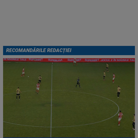
EXCLUSIV
”Mi-a zis MM: `Bă,
Gigi, nu ai văzut așa ceva!”.
Becali s-a convins după 29 de
minute și a luat decizia: OUT
RECOMANDĂRILE REDACȚIEI