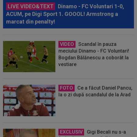
LIVE VIDEO&TEXT
Dinamo - FC Voluntari 1-0,
ACUM, pe Digi Sport 1. GOOOL! Armstrong a
marcat din penalty!
VIDEO
Scandal în pauza
meciului Dinamo - FC Voluntari!
Bogdan Bălănescu a coborât la
vestiare
FOTO
Ce a făcut Daniel Pancu,
la o zi după scandalul de la Arad
EXCLUSIV
Gigi Becali nu s-a