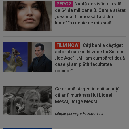
PEROZ
Nuntă de vis într-o vilă
de 64 de milioane $. Cum a arătat
„cea mai frumoasă fată din
lume” în rochie de mireasă
FILM NOW
Câți bani a câștigat
actorul care îi dă voce lui Sid din
„Ice Age”: „Mi-am cumpărat două
case și am plătit facultatea
copiilor”
Ce dramă! Argentinienii anunță
că ar fi murit tatăl lui Lionel
Messi, Jorge Messi
citeşte ştirea pe Prosport.ro