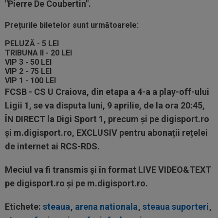
"Pierre De Coubertin".
Prețurile biletelor sunt următoarele:
PELUZĂ - 5 LEI
TRIBUNA II - 20 LEI
VIP 3 - 50 LEI
VIP 2 - 75 LEI
VIP 1 - 100 LEI
FCSB - CS U Craiova, din etapa a 4-a a play-off-ului
Ligii 1, se va disputa luni, 9 aprilie, de la ora 20:45,
ÎN DIRECT la Digi Sport 1, precum și pe digisport.ro
și m.digisport.ro, EXCLUSIV pentru abonații rețelei
de internet ai RCS-RDS.
Meciul va fi transmis și în format LIVE VIDEO&TEXT
pe digisport.ro și pe m.digisport.ro.
Etichete:
steaua
,
arena nationala
,
steaua suporteri
,