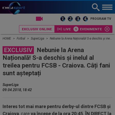
LIVE TV
PROGRAM TV
EXCLUSIV ONLINE
LIVE
EVENIMENTE
HOME
Fotbal
SuperLiga
Nebunie la Arena Națională! S-a deschis și inelul al treilea pentru FCSB - Craiova. Câți fani sunt așteptați
EXCLUSIV
Nebunie la Arena
Națională! S-a deschis și inelul al
treilea pentru FCSB - Craiova. Câți fani
sunt așteptați
SuperLiga
09.04.2018, 18:42
Interes tot mai mare pentru derby-ul dintre FCSB și
Craiova
, care
va începe de la ora 20:45, ÎN DIRECT la