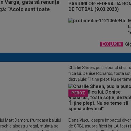
an Varga, gata să renunțe
igă: ”Acolo sunt toate
M
L
”
EXCLUSIV
Gig
Charlie Sheen, pus la punct chiar 
fiica lui. Denise Richards, fosta soț
dezvăluie: "Îi ține piept. Nu se tem
spună adevărul"
LUSIV
Pițurcă a răbufnit după ce
PEROZ
a anunțat că l-a transferat pe ”cel
un străin din România” și l-a
zat pe MM Stoica
 lui Matt Damon, frumoasa balului
Elena Vîșcu, despre impactul divor
o rochie albastru regal, mulată pe
de CRBL asupra fiicei lor: „A fost r