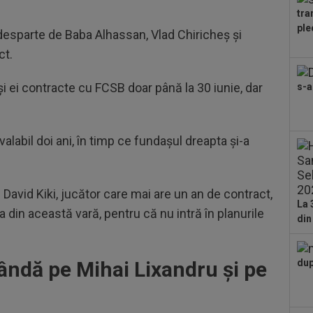
tra
23
ple
esparte de Baba Alhassan, Vlad Chiricheș și
dur
de
ct.
23
Clu
i ei contracte cu FCSB doar până la 30 iunie, dar
s-a
afar
23
pro
CFR
abil doi ani, în timp ce fundașul dreapta și-a
23
pe 
un..
23
 David Kiki, jucător care mai are un an de contract,
Cuc
La 
a din această vară, pentru că nu intră în planurile
con
din
23
ser
0-2.
ândă pe Mihai Lixandru și pe
dup