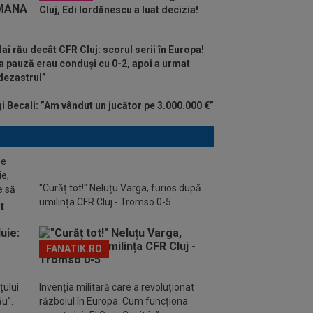
Cluj, Edi Iordănescu a luat decizia!
ai rău decât CFR Cluj: scorul serii în Europa!
a pauză erau conduși cu 0-2, apoi a urmat
dezastrul”
i Becali: ”Am vândut un jucător pe 3.000.000 €”
de
ie,
"Curăț tot!" Neluțu Varga, furios după
e să
umilința CFR Cluj - Tromso 0-5
FANATIK.RO
țului
Invenția militară care a revoluționat
ău”.
războiul în Europa. Cum funcționa