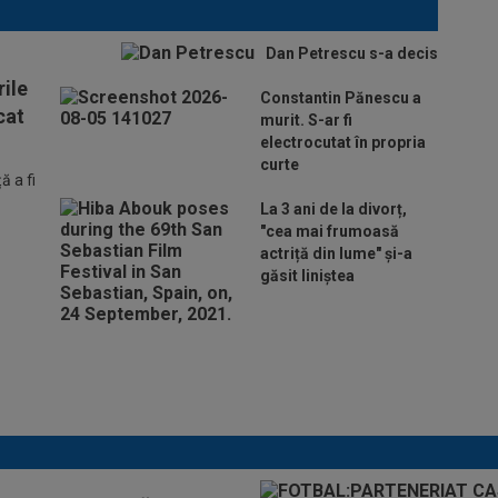
Dan Petrescu s-a decis
ile
Constantin Pănescu a
cat
murit. S-ar fi
electrocutat în propria
curte
 a fi
La 3 ani de la divorț,
"cea mai frumoasă
actriță din lume" și-a
găsit liniștea
Lovitură de teatru: Denis
Drăguș! În pole-position pentru
transferul său