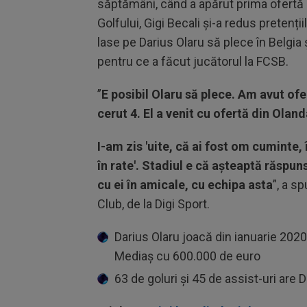
săptămâni, când a apărut prima ofertă p
Golfului, Gigi Becali și-a redus pretenți
lase pe Darius Olaru să plece în Belgia
pentru ce a făcut jucătorul la FCSB.
”
E posibil Olaru să plece. Am avut ofe
cerut 4. El a venit cu ofertă din Oland
I-am zis 'uite, că ai fost om cuminte, 
în rate'. Stadiul e că așteaptă răspu
cu ei în amicale, cu echipa asta
”, a sp
Club, de la Digi Sport.
Darius Olaru joacă din ianuarie 202
Mediaș cu 600.000 de euro
63 de goluri și 45 de assist-uri are 