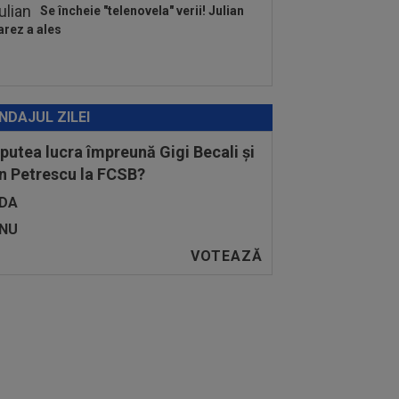
Se încheie "telenovela" verii! Julian
arez a ales
NDAJUL ZILEI
 putea lucra împreună Gigi Becali și
n Petrescu la FCSB?
DA
NU