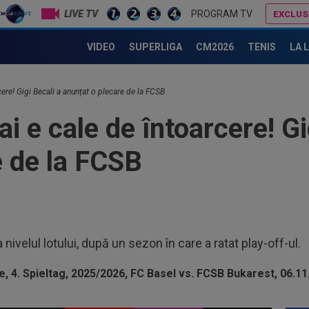
LIVE TV
PROGRAM TV
EXCLUS
Gigi Becali a lansat oferta: ”1,5 milioane de euro”
Lovitură de proporții: Ioan Varga, gata să renunțe la CFR și să preia alt club din SuperLigă: ”Acolo sunt toate condițiile”
VIDEO
SUPERLIGA
CM2026
TENIS
LA 
23
CFR
23
cere! Gigi Becali a anunțat o plecare de la FCSB
Tro
 e cale de întoarcere! Gi
înt
23
des
e de la FCSB
tre
23
vân
23
dur
ivelul lotului, după un sezon în care a ratat play-off-ul.
de
23
Clu
afar
23