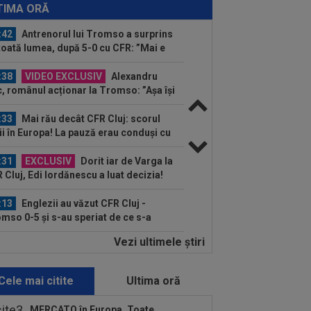
porții: Ioan Varga, gata să renunțe la
TIMA ORĂ
 și să preia alt club...
:42
Antrenorul lui Tromso a surprins
toată lumea, după 5-0 cu CFR: ”Mai e
.
:38
VIDEO EXCLUSIV
Alexandru
, românul acționar la Tromso: ”Așa își
struiesc ei fotbalul. Au...
:33
Mai rău decât CFR Cluj: scorul
ii în Europa! La pauză erau conduși cu
..
:31
EXCLUSIV
Dorit iar de Varga la
 Cluj, Edi Iordănescu a luat decizia!
:13
Englezii au văzut CFR Cluj -
mso 0-5 și s-au speriat de ce s-a
âmplat!
Vezi ultimele ştiri
:08
EXCLUSIV
Victor Pițurcă,
pre Marius Baciu: ”Cu asta, basta. Ar
bui să spun niște...
Cele mai citite
Ultima oră
:07
EXCLUSIV
Gigi Becali: ”Am
dut un jucător pe 3.000.000 €”
MERCATO în Europa. Toate