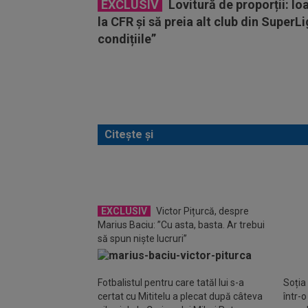
EXCLUSIV
Lovitură de proporții: Io
la CFR și să preia alt club din SuperL
condițiile”
Citește și
EXCLUSIV
Victor Pițurcă, despre
EXC
Marius Baciu: ”Cu asta, basta. Ar trebui
FCSB 
să spun niște lucruri”
mai b
ironi
Fotbalistul pentru care tatăl lui s-a
Soția
certat cu Mititelu a plecat după câteva
într-