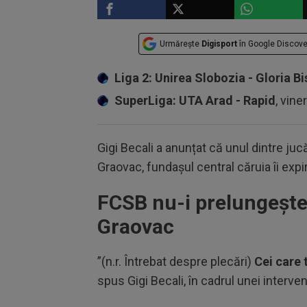
Urmărește
Digisport
în Google Discove
Liga 2: Unirea Slobozia - Gloria Bi
SuperLiga: UTA Arad - Rapid
, vine
Gigi Becali a anunțat că unul dintre ju
Graovac, fundașul central căruia îi exp
FCSB nu-i prelungește 
Graovac
”(n.r. Întrebat despre plecări)
Cei care 
spus Gigi Becali, în cadrul unei intervenț