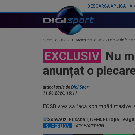
DESCARCĂ APLICAȚIA
Ilie Dumitrescu a numit pe față marea problemă de la FCSB: "Nu e Gigi"
HOME
Fotbal
SuperLiga
Nu mai e cale de întoar
EXCLUSIV
Nu mai
anunțat o plecar
articol scris de
Digi Sport
11.06.2026, 19:11
FCSB
vrea să facă schimbări masive la n
Daniel Graovac / Foto: Profimedia
SUPERLIGA