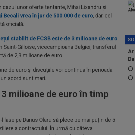
 cazul unor oferte tentante, Mihai Lixandru și
Alv
i Becali vrea în jur de 500.000 de euro
, dar, cel
ă oficială.
rețul stabilit de FCSB este de 3 milioane de euro
.
SO
Saint-Gilloise, vicecampioana Belgiei, transferul
Ar
ertă de 2,3 milioane de euro.
Da
ne de euro și discuțiile vor continua în perioada
 un acord sunt mari.
a 3 milioane de euro în timp
 să-l lase pe Darius Olaru să plece pe mai puțin de 5
ziliere a contractului. În urmă cu câteva