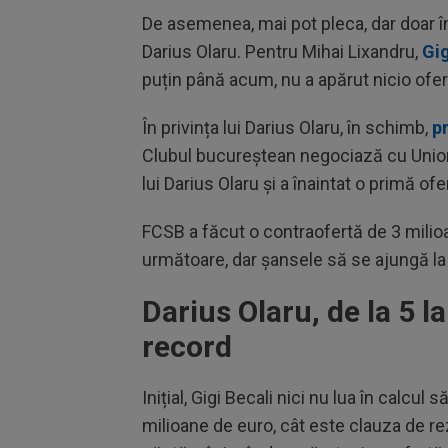
De asemenea, mai pot pleca, dar doar în
Darius Olaru. Pentru Mihai Lixandru,
Gig
puțin până acum, nu a apărut nicio ofert
În privința lui Darius Olaru, în schimb,
p
Clubul bucureștean negociază cu Union 
lui Darius Olaru și a înaintat o primă of
FCSB a făcut o contraofertă de 3 milioa
următoare, dar șansele să se ajungă la
Darius Olaru, de la 5 l
record
Inițial, Gigi Becali nici nu lua în calcul
milioane de euro, cât este clauza de re