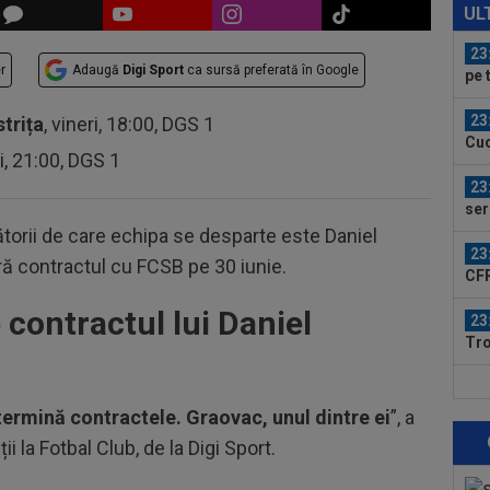
pro
UL
CFR
23
r
Adaugă
Digi Sport
ca sursă preferată în Google
pe 
un..
23
strița
, vineri, 18:00, DGS 1
Cuc
ri, 21:00, DGS 1
con
23
ser
0-2.
cătorii de care echipa se desparte este Daniel
23
iră contractul cu FCSB pe 30 iunie.
CFR
contractul lui Daniel
23
Tro
înt
23
des
termină contractele. Graovac, unul dintre ei
”, a
tre
ii la Fotbal Club, de la Digi Sport.
23
vân