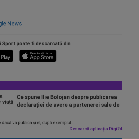
gle News
i Sport poate fi descărcată din
Ce spune Ilie Bolojan despre publicarea
declarației de avere a partenerei sale de
 dacă va publica şi el, după exemplul...
Descarcă aplicația Digi24