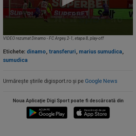
VIDEO rezumat Dinamo - FC Argeș 2-1, etapa 8, play-off
Etichete:
dinamo
,
transferuri
,
marius sumudica
,
sumudica
10:08
OFICIAL
Atacantul dorit de Rapid a semnat în
Serie B: ”Am spus 'da' imediat”
Urmărește știrile digisport.ro și pe
Google News
09:52
OFICIAL
A semnat: de la Cupa Mondială
2026, în SuperLiga României!
Noua Aplicaţie Digi Sport poate fi descărcată din
09:48
Giovanni Becali l-a propus pe Ștefan Baiaram în
Serie A
09:47
EXCLUSIV
Florin Prunea a dezvăluit cum l-a
convins Ioan Varga pe Marius Șumudică să o...