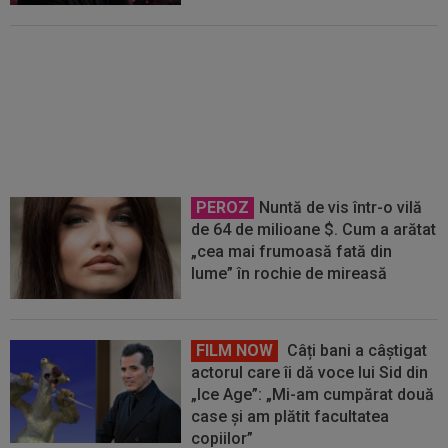
Ion Gheorghe a rupt tăcerea,
după ce a provocat penalty-ul din
care Dinamo a deschis scorul cu
Voluntari
PEROZ
Nuntă de vis într-o vilă
de 64 de milioane $. Cum a arătat
„cea mai frumoasă fată din
lume” în rochie de mireasă
FILM NOW
Câți bani a câștigat
actorul care îi dă voce lui Sid din
„Ice Age”: „Mi-am cumpărat două
case și am plătit facultatea
copiilor”