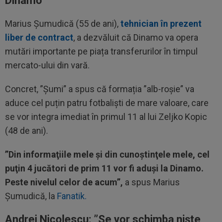
Dinamo”
Marius Șumudică (55 de ani),
tehnician în prezent
liber de contract
, a dezvăluit că Dinamo va opera
mutări importante pe piața transferurilor în timpul
mercato-ului din vară.
Concret, ”Șumi” a spus că formația ”alb-roșie” va
aduce cel puțin patru fotbaliști de mare valoare, care
se vor integra imediat în primul 11 al lui Zeljko Kopic
(48 de ani).
”Din informaţiile mele şi din cunoştinţele mele, cel
puţin 4 jucători de prim 11 vor fi aduşi la Dinamo.
Peste nivelul celor de acum”,
a spus Marius
Șumudică, la
Fanatik.
Andrei Nicolescu: ”Se vor schimba niște