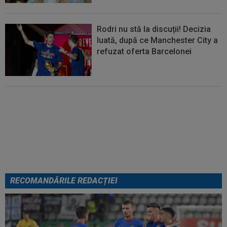
Rodri nu stă la discuții! Decizia
luată, după ce Manchester City a
refuzat oferta Barcelonei
Cel mai bine plătit jucător din
SuperLigă a devenit liber! Gigi
Becali spunea: ”Pregătesc o
bombă! Bani mulți”
RECOMANDĂRILE REDACȚIEI