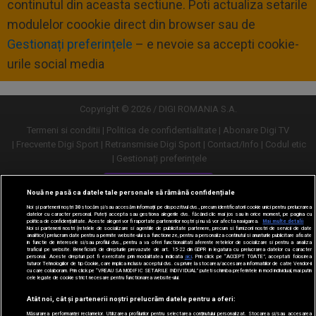
continutul din aceasta sectiune. Poti actualiza setarile
modulelor coookie direct din browser sau de
Gestionați preferințele
– e nevoie sa accepti cookie-
urile social media
Copyright © 2026 / DIGI ROMANIA S.A.
Termeni si conditii
Politica de confidentialitate
Abonare Digi TV
Frecvente Digi Sport
Retransmisie Digi Sport
Contact/Info
Codul etic
Gestionați preferințele
Versiune desktop
Nouă ne pasă ca datele tale personale să rămână confidențiale
Noi și partenerii noștri
30
stocăm și/sau accesăm informații pe dispozitivul dvs., precum identificatorii cookie unici pentru prelucrarea
datelor cu caracter personal. Puteți accepta sau gestiona alegerile dvs. făcând clic mai jos sau în orice moment, pe pagina cu
politica de confidențialitate. Aceste alegeri vor fi raportate partenerilor noștri și nu vă vor afecta navigarea.
Mai multe detalii
Noi si partenerii nostri (retelele de socializare si agentiile de publicitate partenere, precum si furnizorii nostri de servicii de date
analitice) prelucram date pentru a permite website-ului sa functioneze, pentru a personaliza continutul si anunturile publicitare afisate
in functie de interesele si/sau profilul dvs., pentru a va oferi functionalitati aferente retelelor de socializare si pentru a analiza
traficul pe website. Beneficiati de drepturile prevazute de art. 15-22 din GDPR in legatura cu prelucrarea datelor cu caracter
personal. Aceste drepturi pot fi exercitate prin modalitatea indicata
aici
. Prin click pe “ACCEPT TOATE”, acceptati folosirea
tuturor Tehnologiilor de tip Cookie, care implica inclusiv acceptul dvs. cu privire la stocarea/accesarea informatiilor de catre Vendor-ii
cu care colaboram. Prin click pe “VREAU SA MODIFIC SETARILE INDIVIDUAL” puteti schimba preferintele in mod individual, mai putin
cele legate de cookie strict necesare pentru functionarea website-ului.
Atât noi, cât și partenerii noștri prelucrăm datele pentru a oferi:
Măsurarea performanței reclamelor. Utilizarea profilurilor pentru selectarea conținutului personalizat. Stocarea și/sau accesarea