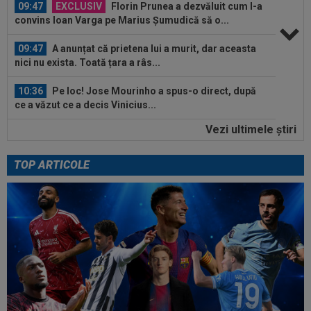
09:47
EXCLUSIV
Florin Prunea a dezvăluit cum l-a
convins Ioan Varga pe Marius Șumudică să o...
09:47
A anunțat că prietena lui a murit, dar aceasta
nici nu exista. Toată țara a râs...
10:36
Pe loc! Jose Mourinho a spus-o direct, după
ce a văzut ce a decis Vinicius...
Vezi ultimele ştiri
10:36
EXCLUSIV
Gigi Becali a luat decizia, după ce
l-a schimbat la pauza meciului FCSB - Farul...
TOP ARTICOLE
10:19
FOTO
Nicolae Stanciu, idol în China! Fanii lui
Dalian Yingbo aproape l-au lăsat fără...
10:08
OFICIAL
Atacantul dorit de Rapid a semnat în
Serie B: ”Am spus 'da' imediat”
09:52
OFICIAL
A semnat: de la Cupa Mondială
2026, în SuperLiga României!