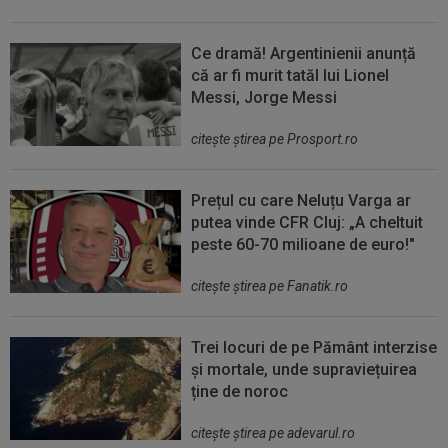
Ce dramă! Argentinienii anunță
că ar fi murit tatăl lui Lionel
Messi, Jorge Messi
citeşte ştirea pe Prosport.ro
Prețul cu care Neluțu Varga ar
putea vinde CFR Cluj: „A cheltuit
peste 60-70 milioane de euro!"
citeşte ştirea pe Fanatik.ro
Trei locuri de pe Pământ interzise
și mortale, unde supraviețuirea
ține de noroc
citeşte ştirea pe adevarul.ro