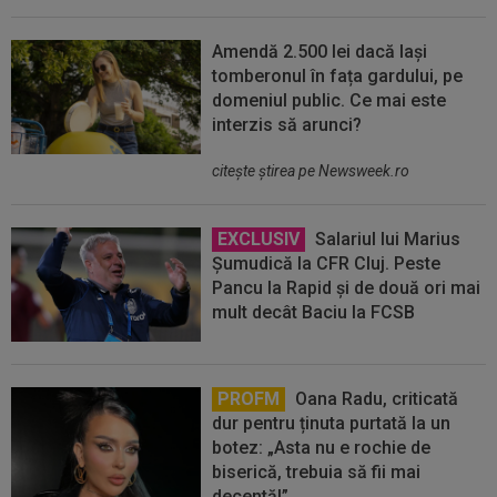
Amendă 2.500 lei dacă lași
tomberonul în fața gardului, pe
domeniul public. Ce mai este
interzis să arunci?
citeşte ştirea pe Newsweek.ro
EXCLUSIV
Salariul lui Marius
Șumudică la CFR Cluj. Peste
Pancu la Rapid și de două ori mai
mult decât Baciu la FCSB
PROFM
Oana Radu, criticată
dur pentru ținuta purtată la un
botez: „Asta nu e rochie de
biserică, trebuia să fii mai
decentă!”