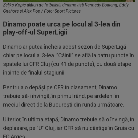
Zeljko Kopic alături de fotbalistii dinamovisti Kennedy Boateng, Eddy
Gnahore si Alex Pop / Foto: Sport Pictures
Dinamo poate urca pe locul al 3-lea din
play-off-ul SuperLigii
Dinamo ar putea încheia acest sezon de SuperLigă
chiar pe locul al 3-lea. ”Câinii” se află la patru puncte în
spatele lui CFR Cluj (cu 41 de puncte), cu două etape
înainte de finalul stagiunii.
Pentru a o depăși pe CFR în clasament, Dinamo
trebuie să-i învingă, în primul rând, pe ardeleni în
meciul direct de la București din runda următoare.
Ulterior, în ultima etapă, Dinamo trebuie să o învingă, în
deplasare, pe ”U” Cluj, iar CFR să nu câștige în Gruia cu
FC Argeș.