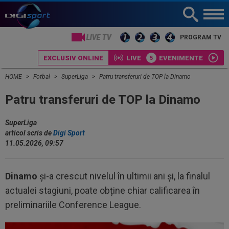
LIVE TV
PROGRAM TV
EXCLUSIV ONLINE
LIVE
EVENIMENTE
HOME
Fotbal
SuperLiga
Patru transferuri de TOP la Dinamo
Patru transferuri de TOP la Dinamo
SuperLiga
articol scris de
Digi Sport
11.05.2026, 09:57
Dinamo
și-a crescut nivelul în ultimii ani și, la finalul
actualei stagiuni, poate obține chiar calificarea în
preliminariile Conference League.