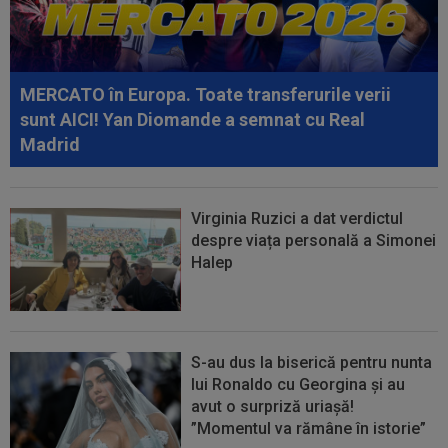
MERCATO în Europa. Toate transferurile verii
sunt AICI! Yan Diomande a semnat cu Real
Madrid
Virginia Ruzici a dat verdictul
despre viața personală a Simonei
Halep
S-au dus la biserică pentru nunta
lui Ronaldo cu Georgina și au
avut o surpriză uriașă!
”Momentul va rămâne în istorie”