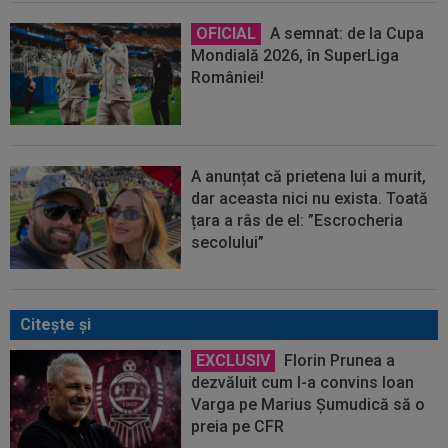
OFICIAL
A semnat: de la Cupa
Mondială 2026, în SuperLiga
României!
A anunțat că prietena lui a murit,
dar aceasta nici nu exista. Toată
țara a râs de el: ”Escrocheria
secolului”
Citeşte şi
EXCLUSIV
Florin Prunea a
dezvăluit cum l-a convins Ioan
Varga pe Marius Șumudică să o
preia pe CFR