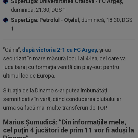
SuperLiga
:
Universitatea Craiova
-
FC Argeș
,
duminică, 21:30, DGS 1
SuperLiga
:
Petrolul
-
Oțelul
, duminică, 18:30, DGS
1
”Câinii”,
după victoria 2-1 cu FC Argeș
, și-au
securizat în mare măsură locul al 4-lea, cel care va
juca baraj cu formația venită din play-out pentru
ultimul loc de Europa.
Situația de la Dinamo s-ar putea îmbunătăți
semnificativ în vară, când conducerea clubului ar
urma să facă mai multe transferuri de TOP.
Marius Șumudică: ”Din informațiile mele,
cel puţin 4 jucători de prim 11 vor fi aduşi la