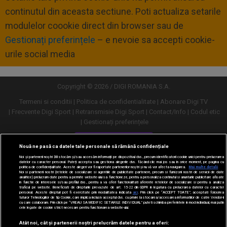
continutul din aceasta sectiune. Poti actualiza setarile
modulelor coookie direct din browser sau de
Gestionați preferințele
– e nevoie sa accepti cookie-
urile social media
Copyright © 2026 / DIGI ROMANIA S.A.
Termeni si conditii
Politica de confidentialitate
Abonare Digi TV
Frecvente Digi Sport
Retransmisie Digi Sport
Contact/Info
Codul etic
Gestionați preferințele
Versiune desktop
Nouă ne pasă ca datele tale personale să rămână confidențiale
Noi și partenerii noștri
30
stocăm și/sau accesăm informații pe dispozitivul dvs., precum identificatorii cookie unici pentru prelucrarea
datelor cu caracter personal. Puteți accepta sau gestiona alegerile dvs. făcând clic mai jos sau în orice moment, pe pagina cu
politica de confidențialitate. Aceste alegeri vor fi raportate partenerilor noștri și nu vă vor afecta navigarea.
Mai multe detalii
Noi si partenerii nostri (retelele de socializare si agentiile de publicitate partenere, precum si furnizorii nostri de servicii de date
analitice) prelucram date pentru a permite website-ului sa functioneze, pentru a personaliza continutul si anunturile publicitare afisate
in functie de interesele si/sau profilul dvs., pentru a va oferi functionalitati aferente retelelor de socializare si pentru a analiza
traficul pe website. Beneficiati de drepturile prevazute de art. 15-22 din GDPR in legatura cu prelucrarea datelor cu caracter
personal. Aceste drepturi pot fi exercitate prin modalitatea indicata
aici
. Prin click pe “ACCEPT TOATE”, acceptati folosirea
tuturor Tehnologiilor de tip Cookie, care implica inclusiv acceptul dvs. cu privire la stocarea/accesarea informatiilor de catre Vendor-ii
cu care colaboram. Prin click pe “VREAU SA MODIFIC SETARILE INDIVIDUAL” puteti schimba preferintele in mod individual, mai putin
cele legate de cookie strict necesare pentru functionarea website-ului.
Atât noi, cât și partenerii noștri prelucrăm datele pentru a oferi: