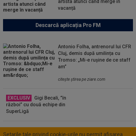
artista atunci când merge în
vacanță
Descarcă aplicația Pro FM
Antonio Folha, antrenorul lui CFR
Cluj, demis după umilința cu
Tromso: „Mi-e rușine de ce staff
am”
citeşte ştirea pe ziare.com
EXCLUSIV
Gigi Becali, ”în
război” cu două echipe din
SuperLigă
Setarile tale privind cookie-urile nu permit afisarea