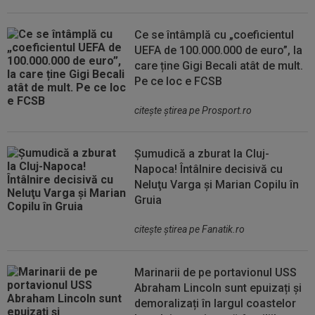
Ce se întâmplă cu „coeficientul
UEFA de 100.000.000 de euro”, la
care ține Gigi Becali atât de mult.
Pe ce loc e FCSB
citeşte ştirea pe Prosport.ro
Șumudică a zburat la Cluj-
Napoca! Întâlnire decisivă cu
Neluţu Varga şi Marian Copilu în
Gruia
citeşte ştirea pe Fanatik.ro
Marinarii de pe portavionul USS
Abraham Lincoln sunt epuizați și
demoralizați în largul coastelor