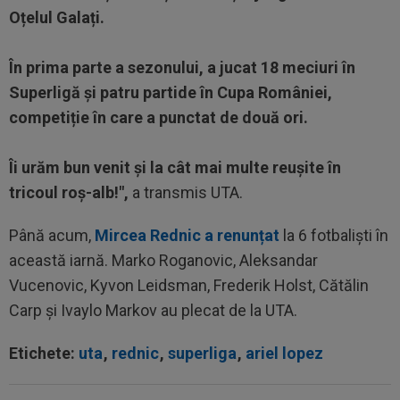
Oțelul Galați.
În prima parte a sezonului, a jucat 18 meciuri în
Superligă și patru partide în Cupa României,
competiție în care a punctat de două ori.
Îi urăm bun venit și la cât mai multe reușite în
tricoul roș-alb!",
a transmis UTA.
Până acum,
Mircea Rednic a renunțat
la 6 fotbaliști în
această iarnă. Marko Roganovic, Aleksandar
Vucenovic, Kyvon Leidsman, Frederik Holst, Cătălin
Carp și Ivaylo Markov au plecat de la UTA.
Etichete:
uta
,
rednic
,
superliga
,
ariel lopez