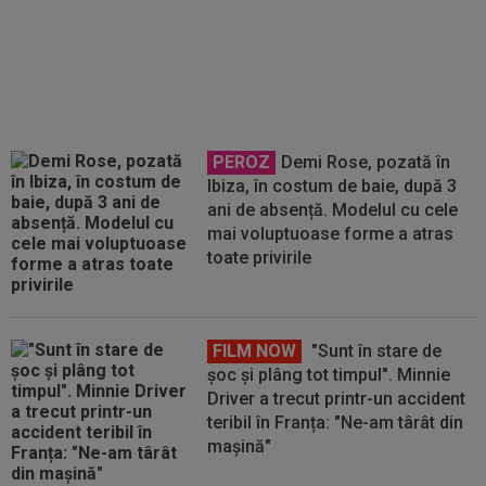
spectaculoasă între arădeni și
giuleșteni pe Francisc Neuman!
PEROZ
Demi Rose, pozată în
Ibiza, în costum de baie, după 3
ani de absență. Modelul cu cele
mai voluptuoase forme a atras
toate privirile
FILM NOW
"Sunt în stare de
șoc și plâng tot timpul". Minnie
Driver a trecut printr-un accident
teribil în Franța: "Ne-am târât din
mașină"