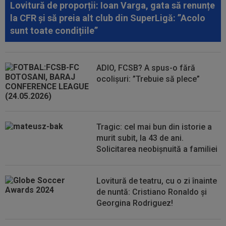
Lovitură de proporții: Ioan Varga, gata să renunțe
la CFR și să preia alt club din SuperLigă: ”Acolo
00:02
OFICIAL
Dezastru: după Barcelona, a ratat
sunt toate condițiile”
transferul la încă o echipă de UCL! Picat la...
00:01
EXCLUSIV
Radu Naum, reacția serii după ce
Marius Șumudică a început negocierile cu CFR...
ADIO, FCSB? A spus-o fără
ocolișuri: ”Trebuie să plece”
00:01
Rușii îl provoacă pe David Popovici înaintea
Europenelor: ”Va pierde aurul!”...
00:00
EXCLUSIV
Atacant pentru FCSB! A făcut
anunțul ÎN DIRECT: ”Îi dau eu lui Gigi unul bun”
Tragic: cel mai bun din istorie a
murit subit, la 43 de ani.
Solicitarea neobișnuită a familiei
Lovitură de teatru, cu o zi înainte
de nuntă: Cristiano Ronaldo și
Georgina Rodriguez!