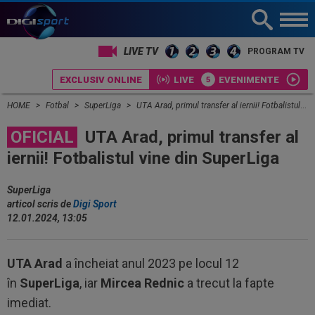
LIVE TV
PROGRAM TV
EXCLUSIV ONLINE
LIVE
EVENIMENTE
HOME
Fotbal
SuperLiga
UTA Arad, primul transfer al iernii! Fotbalistul vine din SuperLiga
OFICIAL
UTA Arad, primul transfer al
iernii! Fotbalistul vine din SuperLiga
SuperLiga
articol scris de
Digi Sport
12.01.2024, 13:05
UTA Arad
a încheiat anul 2023 pe locul 12
în
SuperLiga
, iar
Mircea Rednic
a trecut la fapte
imediat.