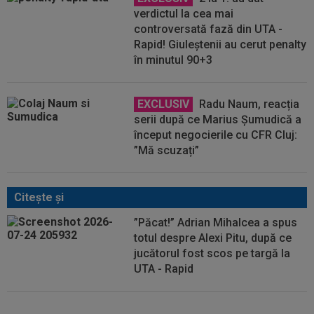
verdictul la cea mai
controversată fază din UTA -
Rapid! Giuleștenii au cerut penalty
în minutul 90+3
EXCLUSIV
Radu Naum, reacția
serii după ce Marius Șumudică a
început negocierile cu CFR Cluj:
”Mă scuzați”
Citeşte şi
”Păcat!” Adrian Mihalcea a spus
totul despre Alexi Pitu, după ce
jucătorul fost scos pe targă la
UTA - Rapid
VIDEO
UTA - Rapid 0-0. Remiză