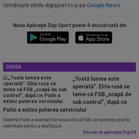
Urmărește știrile digisport.ro și pe
Google News
Noua Aplicaţie Digi Sport poate fi descărcată din
00:01
Rușii îl provoacă pe David Popovici înaintea
Europenelor: ”Va pierde aurul!”...
00:00
EXCLUSIV
Atacant pentru FCSB! A făcut
anunțul ÎN DIRECT: ”Îi dau eu lui Gigi unul bun”
23:58
VIDEO
Daniel Pancu a ”explodat”, după UTA -
DIGI24
Rapid: ”Mamă, aoleu! Puțin respect nu...
„Toată lumea este
23:54
”Păcat!” Adrian Mihalcea a spus totul despre
speriată”. Elita rusă se
Alexi Pitu, după ce jucătorul fost...
teme că FSB „scapă de
23:42
EXCLUSIV
2 la 1: au dat verdictul la cea mai
sub control”, după ce
controversată fază din UTA - Rapid...
Putin a extins puterea serviciului
Vladimir Putin a acordat Serviciului Doi al FSB competențe practic
00:02
EXCLUSIV
Rapid a dat lovitura! Victor
nelimitate pentru a desfășura...
Angelescu a anunțat transferul: "Foarte bun"
Descarcă aplicația Digi24
00:02
OFICIAL
Dezastru: după Barcelona, a ratat