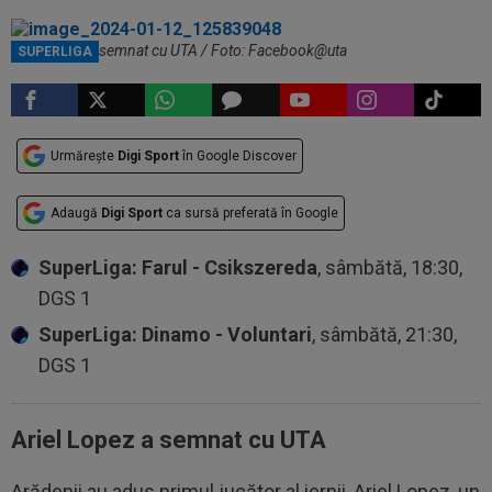
Ariel Lopez a semnat cu UTA / Foto: Facebook@uta
SUPERLIGA
Urmărește
Digi Sport
în Google Discover
Adaugă
Digi Sport
ca sursă preferată în Google
SuperLiga: Farul - Csikszereda
, sâmbătă, 18:30,
DGS 1
SuperLiga: Dinamo - Voluntari
, sâmbătă, 21:30,
DGS 1
Ariel Lopez a semnat cu UTA
Arădenii au adus primul jucător al iernii, Ariel Lopez, un