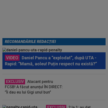
Au plusat! Între Real Madrid și
Arsenal, Vinicius Junior a ales și
semnează contractul carierei
RECOMANDĂRILE REDACȚIEI
VIDEO
Daniel Pancu a ”explodat”, după UTA -
Rapid: ”Mamă, aoleu! Puțin respect nu există?”
EXCLUSIV
Atacant pentru
FCSB! A făcut anunțul ÎN DIRECT:
”Îi dau eu lui Gigi unul bun”
EXCLUSIV
2 la 1: au dat