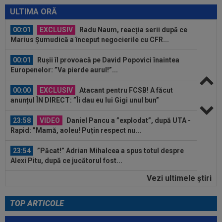
transferul la încă o echipă de UCL! Picat la...
ULTIMA ORĂ
00:01
EXCLUSIV
Radu Naum, reacția serii după ce
Marius Șumudică a început negocierile cu CFR...
00:01
Rușii îl provoacă pe David Popovici înaintea
Europenelor: ”Va pierde aurul!”...
00:00
EXCLUSIV
Atacant pentru FCSB! A făcut
anunțul ÎN DIRECT: ”Îi dau eu lui Gigi unul bun”
23:58
VIDEO
Daniel Pancu a ”explodat”, după UTA -
Rapid: ”Mamă, aoleu! Puțin respect nu...
23:54
”Păcat!” Adrian Mihalcea a spus totul despre
Alexi Pitu, după ce jucătorul fost...
Vezi ultimele ştiri
23:42
EXCLUSIV
2 la 1: au dat verdictul la cea mai
controversată fază din UTA - Rapid...
TOP ARTICOLE
00:02
EXCLUSIV
Rapid a dat lovitura! Victor
Angelescu a anunțat transferul: "Foarte bun"