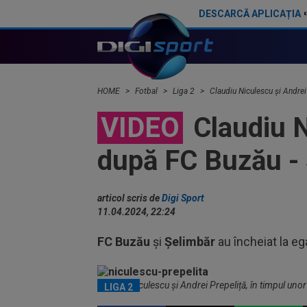
DESCARCĂ APLICAȚIA
Gigi Becali a dat lovitura cu Eddy Gnahore
Ofertă din străinătate pentru Andrei Prepeliță: "Locul 
HOME
Fotbal
Liga 2
Claudiu Niculescu și Andrei
VIDEO
Claudiu Ni
după FC Buzău - 
articol scris de
Digi Sport
11.04.2024, 22:24
FC Buzău
și
Șelimbăr
au încheiat la eg
Claudiu Niculescu și Andrei Prepeliță, în timpul unor
LIGA 2