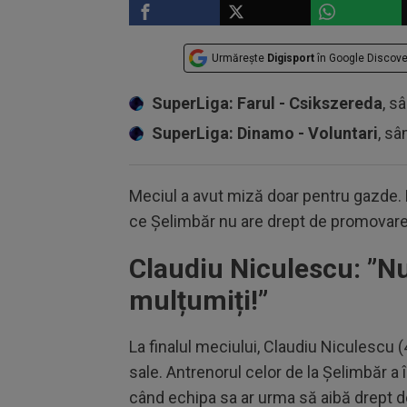
Urmărește
Digisport
în Google Discove
SuperLiga: Farul - Csikszereda
, s
SuperLiga: Dinamo - Voluntari
, sâ
Meciul a avut miză doar pentru gazde. 
ce Șelimbăr nu are drept de promovare
Claudiu Niculescu: ”
Nu
mulțumiți!
”
La finalul meciului, Claudiu Niculescu 
sale. Antrenorul celor de la Șelimbăr a
când echipa sa ar urma să aibă drept 