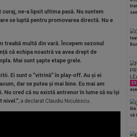
eu 
tra
00
t curaj, ne-a lipsit ultima pasă. Nu suntem
sem
ver
care se luptă pentru promovarea directă. Nu e
din
00
ser
tea
neg
em treabă multă din vară. Începem sezonul
Ron
00
nță că echipa noastră va avea drept de
Bar
ech
pla. Mai sunt șapte etape grele.
. Ei sunt o ”vitrină” în play-off. Au și ei
 acum, dar se putea și mai bine. Eu mai am
EX
așa
i. Nu cred că nu există antrenor în lume să nu își
 nivel.”
, a declarat Claudiu Niculescu.
Ili
să i