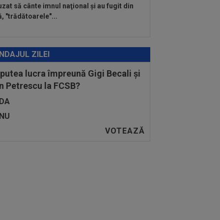
uzat să cânte imnul naţional şi au fugit din
ă, "trădătoarele"...
NDAJUL ZILEI
 putea lucra împreună Gigi Becali și
n Petrescu la FCSB?
DA
NU