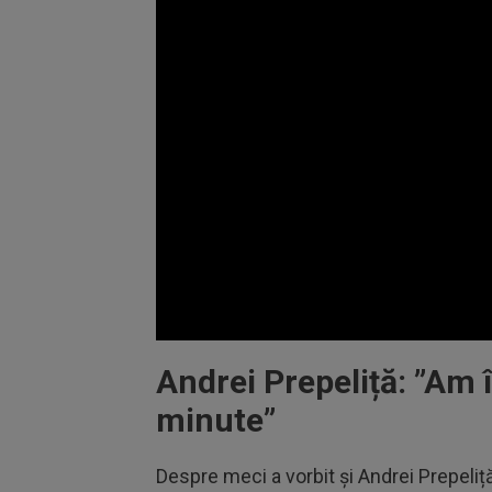
Volume
90%
Andrei Prepeliță: ”Am
minute”
Despre meci a vorbit și Andrei Prepeliță