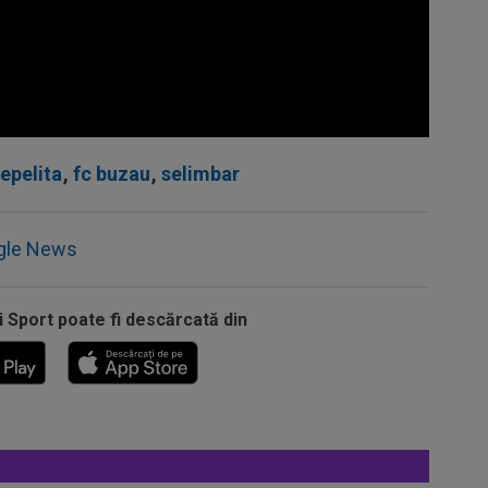
epelita
,
fc buzau
,
selimbar
gle News
i Sport poate fi descărcată din