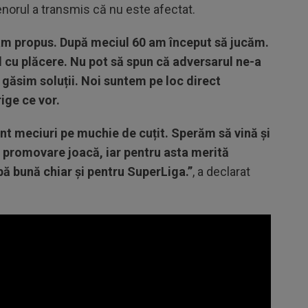
renorul a transmis că nu este afectat.
-am propus. După meciul 60 am început să jucăm.
 cu plăcere. Nu pot să spun că adversarul ne-a
 găsim soluții.
Noi suntem pe loc direct
ige ce vor.
nt meciuri pe muchie de cuțit. Sperăm să vină și
e promovare joacă, iar pentru asta merită
pă bună chiar și pentru SuperLiga.”
, a declarat