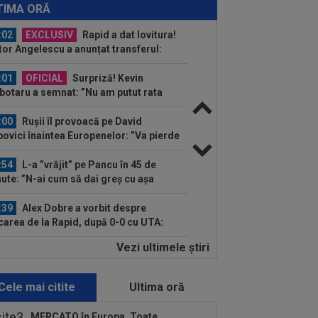
celona, a ratat transferul la încă o
TIMA ORĂ
ipă de UCL! Picat la...
:02
EXCLUSIV
Rapid a dat lovitura!
tor Angelescu a anunțat transferul:
arte bun"
:01
OFICIAL
Surpriză! Kevin
botaru a semnat: ”Nu am putut rata
astă oportunitate”
:00
Rușii îl provoacă pe David
ovici înaintea Europenelor: ”Va pierde
l!”...
:54
L-a ”vrăjit” pe Pancu în 45 de
ute: ”N-ai cum să dai greș cu așa
a” +...
:39
Alex Dobre a vorbit despre
carea de la Rapid, după 0-0 cu UTA:
0%"
Vezi ultimele ştiri
:46
VIDEO
Daniel Pancu a
plodat”, după UTA - Rapid: ”Mamă,
eu! Puțin respect nu...
Cele mai citite
Ultima oră
:41
EXCLUSIV
Atacant pentru
B! A făcut anunțul ÎN DIRECT: ”Îi dau
MERCATO în Europa. Toate