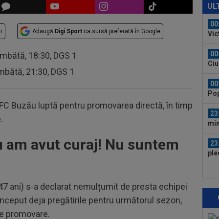
Bar
UL
ech
00
r
Adaugă
Digi Sport
ca sursă preferată în Google
Vic
"Fo
00
âmbătă, 18:30, DGS 1
Ciu
mbătă, 21:30, DGS 1
ace
00
Pop
auru
FC Buzău luptă pentru promovarea directă, în timp
23
.
min
cev
 am avut curaj! Nu suntem
23
ple
"10
00
”ex
(47 ani) s-a declarat nemulțumit de presta echipei
aol
 început deja pregătirile pentru următorul sezon,
00
de promovare.
FCS