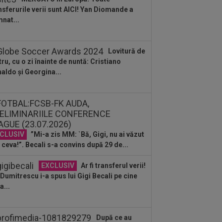
lui Gigi unul bun”
nsferurile verii sunt AICI! Yan Diomande a
:34
EXCLUSIV
2 la 1: au dat
nat...
dictul la cea mai controversată fază
 UTA - Rapid...
:27
EXCLUSIV
Radu Naum, reacția
Lovitură de
ii după ce Marius Șumudică a început
tru, cu o zi înainte de nuntă: Cristiano
ocierile cu CFR...
aldo și Georgina...
:14
OFICIAL
Dezastru: după
celona, a ratat transferul la încă o
ipă de UCL! Picat la...
CLUSIV
”Mi-a zis MM: `Bă, Gigi, nu ai văzut
 ceva!”. Becali s-a convins după 29 de...
EXCLUSIV
Ar fi transferul verii!
e Dumitrescu i-a spus lui Gigi Becali pe cine
a...
După ce au