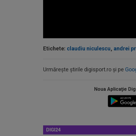
Volume
90%
Etichete:
claudiu niculescu
,
andrei pr
Urmărește știrile digisport.ro și pe
Goo
Noua Aplicaţie Dig
DIGI24