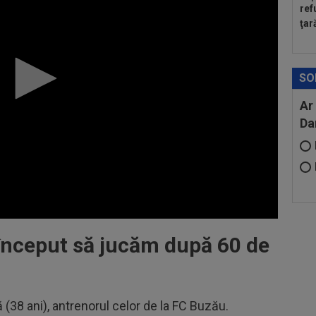
ref
ţar
SO
Ar
Da
 început să jucăm după 60 de
 (38 ani), antrenorul celor de la FC Buzău.