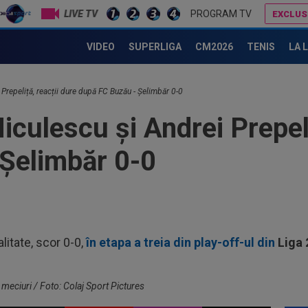
00
LIVE TV
PROGRAM TV
EXCLUS
Pop
auru
2 din campionat, cu naționala la Mondial"
VIDEO
SUPERLIGA
CM2026
TENIS
LA 
23
min
cev
23
 Prepeliță, reacții dure după FC Buzău - Șelimbăr 0-0
ple
culescu și Andrei Prepeli
"10
00
”ex
Șelimbăr 0-0
aol
00
FCS
eu 
00
ver
alitate, scor 0-0,
în etapa a treia din play-off-ul din
Liga 
din
00
ser
neg
 meciuri / Foto: Colaj Sport Pictures
00