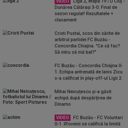
VIDEO
Liga 2, etapa 19 | U Cluj -
Dunărea Călărași 3-0. Final de
sezon regulat! Rezultatele +
clasament
Cristi Pustai, scos din sărite de
arbitrul partidei FC Buzău -
Concordia Chiajna. "Ce să fac?
Să intru să mă bat?"
FC Buzău - Concordia Chiajna 0-
1. Echipa antrenată de Ianis Zicu
s-a calificat în play-off-ul Ligii 2
Mihai Neicuțescu și-a găsit
echipă după despărțirea de
Dinamo
VIDEO
FC Buzău - FC Voluntari
0-1. Ilfovenii se califică la limită