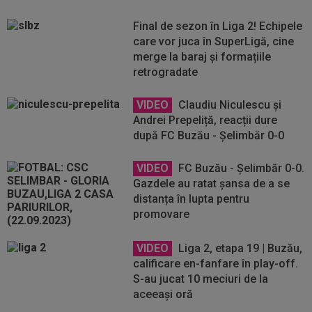
Final de sezon în Liga 2! Echipele
care vor juca în SuperLigă, cine
merge la baraj și formațiile
retrogradate
VIDEO
Claudiu Niculescu și
Andrei Prepeliță, reacții dure
după FC Buzău - Șelimbăr 0-0
VIDEO
FC Buzău - Șelimbăr 0-0.
Gazdele au ratat șansa de a se
distanța în lupta pentru
promovare
VIDEO
Liga 2, etapa 19 | Buzău,
calificare en-fanfare în play-off.
S-au jucat 10 meciuri de la
aceeași oră