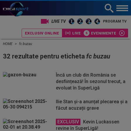
LIVE TV
PROGRAM TV
EXCLUSIV ONLINE
LIVE
EVENIMENTE
HOME
fc buzau
32 rezultate pentru eticheta
fc buzau
Încă un club din România se
desființează! În sezonul trecut, a
evoluat în SuperLigă
Ilie Stan și-a anunțat plecarea și a
făcut acuzații grave
EXCLUSIV
Kevin Luckassen
revine în SuperLigă!