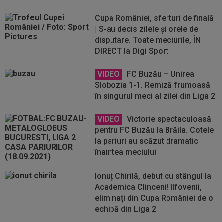
Cupa României, sferturi de finală
| S-au decis zilele și orele de
disputare. Toate meciurile, ÎN
DIRECT la Digi Sport
VIDEO
FC Buzău – Unirea
Slobozia 1-1. Remiză frumoasă
în singurul meci al zilei din Liga 2
VIDEO
Victorie spectaculoasă
pentru FC Buzău la Brăila. Cotele
la pariuri au scăzut dramatic
înaintea meciului
Ionuț Chirilă, debut cu stângul la
Academica Clinceni! Ilfovenii,
eliminați din Cupa României de o
echipă din Liga 2