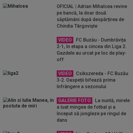
OFICIAL | Adrian Mihalcea revine
pe bancă, la doar două
săptămâni după despărțirea de
Chindia Târgoviște
VIDEO
FC Buzău - Dumbrăvița
2-1, în etapa a cincea din Liga 2.
Gazdele au urcat pe loc de play-
off
VIDEO
Csikszereda - FC Buzău
3-2. Oaspeții bifează prima
înfrângere a sezonului
GALERIE FOTO
La nuntă, mirele
a luat mingea de fotbal și a
început să jongleze pe ringul de
dans