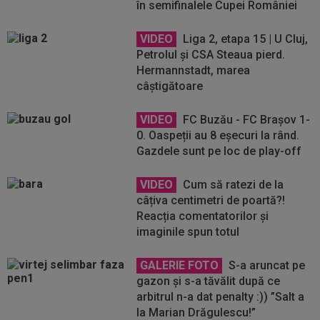
în semifinalele Cupei României
VIDEO
Liga 2, etapa 15 | U Cluj,
Petrolul și CSA Steaua pierd.
Hermannstadt, marea
câștigătoare
VIDEO
FC Buzău - FC Brașov 1-
0. Oaspeții au 8 eșecuri la rând.
Gazdele sunt pe loc de play-off
VIDEO
Cum să ratezi de la
câțiva centimetri de poartă?!
Reacția comentatorilor și
imaginile spun totul
GALERIE FOTO
S-a aruncat pe
gazon și s-a tăvălit după ce
arbitrul n-a dat penalty :)) ”Salt a
la Marian Drăgulescu!”