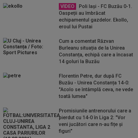
VIDEO
Poli Iași - FC Buzău 0-1.
Oaspeții au îmbrăcat
echipamentul gazdelor. Ekollo,
eroul lui Pustai
Cum a comentat Răzvan
Burleanu situația de la Unirea
Constanța, echipă care a încasat
14 goluri la Buzău
Florentin Petre, dur după FC
Buzău - Unirea Constanța 14-0:
"Acolo se întâmplă ceva, ne vede
toată lumea"
Promisiunile antrenorului care a
pierdut cu 14-0 în Liga 2: "Vor
veni jucători care n-au fițe și
figuri"