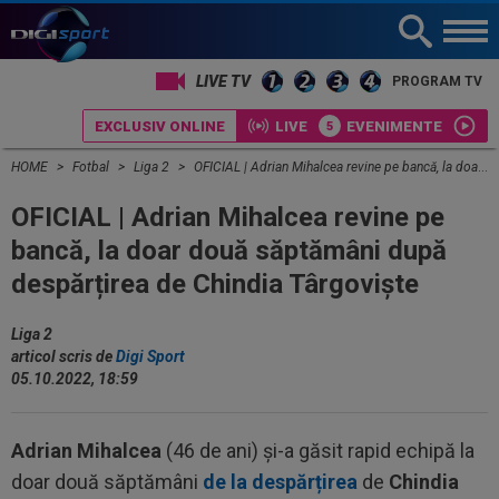
LIVE TV
PROGRAM TV
EXCLUSIV ONLINE
LIVE
EVENIMENTE
HOME
Fotbal
Liga 2
OFICIAL | Adrian Mihalcea revine pe bancă, la doar două săptămâni după despărțirea de Chindia Târgoviște
OFICIAL | Adrian Mihalcea revine pe
bancă, la doar două săptămâni după
despărțirea de Chindia Târgoviște
Liga 2
articol scris de
Digi Sport
05.10.2022, 18:59
Adrian Mihalcea
(46 de ani) și-a găsit rapid echipă la
doar două săptămâni
de la despărțirea
de
Chindia