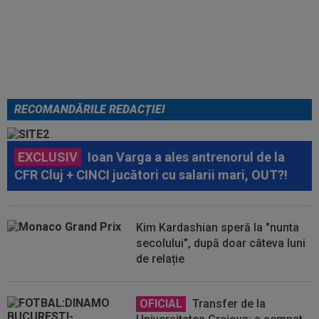
Ilie Dumitrescu i-a spus lui Gigi
Becali pe cine să ia la FCSB
RECOMANDĂRILE REDACȚIEI
EXCLUSIV
Ioan Varga a ales antrenorul de la
CFR Cluj + CINCI jucători cu salarii mari, OUT?!
Kim Kardashian speră la "nunta
secolului", după doar câteva luni
de relație
OFICIAL
Transfer de la