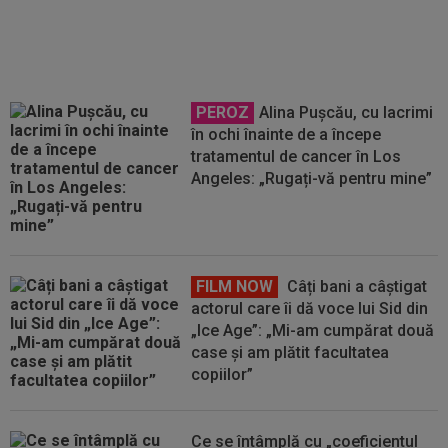
jucătorul fost scos pe targă la
UTA - Rapid
PEROZ
Alina Pușcău, cu lacrimi
în ochi înainte de a începe
tratamentul de cancer în Los
Angeles: „Rugați-vă pentru mine”
FILM NOW
Câți bani a câștigat
actorul care îi dă voce lui Sid din
„Ice Age”: „Mi-am cumpărat două
case și am plătit facultatea
copiilor”
Ce se întâmplă cu „coeficientul