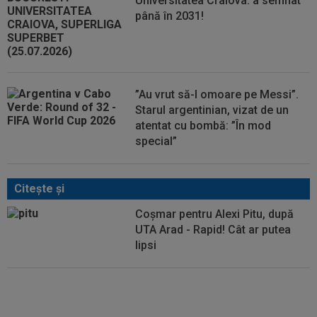
Universitatea Craiova: a semnat
până în 2031!
”Au vrut să-l omoare pe Messi”.
Starul argentinian, vizat de un
atentat cu bombă: ”În mod
special”
Citeşte şi
Coșmar pentru Alexi Pitu, după
UTA Arad - Rapid! Cât ar putea
lipsi
”Păcat!” Adrian Mihalcea a spus
totul despre Alexi Pitu, după ce