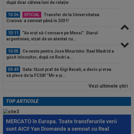
după doar câteva luni de relație
10:36
OFICIAL
Transfer de la Universitatea
Craiova: a semnat până în 2031!
10:11
”Au vrut să-l omoare pe Messi”. Starul
argentinian, vizat de un atentat cu...
10:05
Ce veste pentru Jose Mourinho: Real Madrid a
găsit înlocuitor, după ce Rodri a...
09:49
Gata: făcut praf de Gigi Becali, a decis și vrea
să plece de la FCSB! ”Mi-e și...
Vezi ultimele ştiri
09:49
"Dacă e nevoie de o sută de mingi ca să o
dobor, atunci așa să fie!" A produs...
TOP ARTICOLE
10:55
LIVE VIDEO
Concordia Chiajna - FC Bihor 0-
0, ACUM, pe Digi Sport 1. Programul complet al...
MERCATO în Europa. Toate transferurile verii
10:51
EXCLUSIV
Ioan Varga a ales antrenorul de la
sunt AICI! Yan Diomande a semnat cu Real
CFR Cluj + CINCI jucători cu salarii mari...