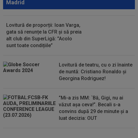
Madrid
10:39
Kim Kardashian speră la "nunta secolului",
după doar câteva luni de relație
Lovitură de proporții: Ioan Varga,
10:36
OFICIAL
Transfer de la Universitatea
gata să renunțe la CFR și să preia
Craiova: a semnat până în 2031!
alt club din SuperLigă: ”Acolo
sunt toate condițiile”
10:11
”Au vrut să-l omoare pe Messi”. Starul
argentinian, vizat de un atentat cu...
Lovitură de teatru, cu o zi înainte
de nuntă: Cristiano Ronaldo și
Georgina Rodriguez!
”Mi-a zis MM: `Bă, Gigi, nu ai
văzut așa ceva!”. Becali s-a
convins după 29 de minute și a
luat decizia: OUT
EXCLUSIV
Ar fi transferul verii!