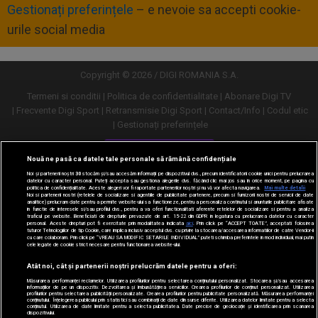
Gestionați preferințele
– e nevoie sa accepti cookie-
urile social media
Copyright © 2026 / DIGI ROMANIA S.A.
Termeni si conditii
Politica de confidentialitate
Abonare Digi TV
Frecvente Digi Sport
Retransmisie Digi Sport
Contact/Info
Codul etic
Gestionați preferințele
Versiune desktop
Nouă ne pasă ca datele tale personale să rămână confidențiale
Noi și partenerii noștri
30
stocăm și/sau accesăm informații pe dispozitivul dvs., precum identificatorii cookie unici pentru prelucrarea
datelor cu caracter personal. Puteți accepta sau gestiona alegerile dvs. făcând clic mai jos sau în orice moment, pe pagina cu
politica de confidențialitate. Aceste alegeri vor fi raportate partenerilor noștri și nu vă vor afecta navigarea.
Mai multe detalii
Noi si partenerii nostri (retelele de socializare si agentiile de publicitate partenere, precum si furnizorii nostri de servicii de date
analitice) prelucram date pentru a permite website-ului sa functioneze, pentru a personaliza continutul si anunturile publicitare afisate
in functie de interesele si/sau profilul dvs., pentru a va oferi functionalitati aferente retelelor de socializare si pentru a analiza
traficul pe website. Beneficiati de drepturile prevazute de art. 15-22 din GDPR in legatura cu prelucrarea datelor cu caracter
personal. Aceste drepturi pot fi exercitate prin modalitatea indicata
aici
. Prin click pe “ACCEPT TOATE”, acceptati folosirea
tuturor Tehnologiilor de tip Cookie, care implica inclusiv acceptul dvs. cu privire la stocarea/accesarea informatiilor de catre Vendor-ii
cu care colaboram. Prin click pe “VREAU SA MODIFIC SETARILE INDIVIDUAL” puteti schimba preferintele in mod individual, mai putin
cele legate de cookie strict necesare pentru functionarea website-ului.
Atât noi, cât și partenerii noștri prelucrăm datele pentru a oferi:
Măsurarea performanței reclamelor. Utilizarea profilurilor pentru selectarea conținutului personalizat. Stocarea și/sau accesarea
informațiilor de pe un dispozitiv. Dezvoltarea și îmbunătățirea serviciilor. Crearea profilurilor de conținut personalizat. Utilizarea
profilurilor pentru selectarea publicității personalizate. Crearea profilurilor pentru publicitate personalizată. Măsurarea performanței
conținutului. Înțelegerea publicului prin statistici sau combinații de date din surse diferite. Utilizarea datelor limitate pentru a selecta
conținutul. Utilizarea de date limitate pentru a selecta publicitatea. Date precise de geolocație și identificarea prin scanarea
dispozitivului.