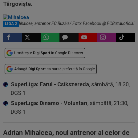
Târgoviște.
Adrian Mihalcea, antrenor FC Buzău / Foto: Facebook @ FCBuzăuoficial
LIGA 2
Urmărește
Digi Sport
în Google Discover
Adaugă
Digi Sport
ca sursă preferată în Google
SuperLiga: Farul - Csikszereda
, sâmbătă, 18:30,
DGS 1
SuperLiga: Dinamo - Voluntari
, sâmbătă, 21:30,
DGS 1
Adrian Mihalcea, noul antrenor al celor de