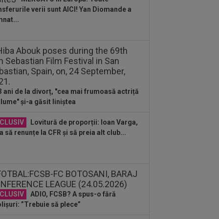
...
nsferurile verii sunt AICI! Yan Diomande a
:19
Primul jucător OUT de la CFR
nat...
j, după 0-5 cu Tromso
:13
După ce au refuzat să cânte imnul
ional şi au fugit din ţară,
ădătoarele"...
:55
Gata: Rodri și-a dat acordul
tru transfer! Agentul său a ”rupt”
3 ani de la divorț, "cea mai frumoasă actriță
erea
 lume" și-a găsit liniștea
CLUSIV
Lovitură de proporții: Ioan Varga,
a să renunțe la CFR și să preia alt club...
CLUSIV
ADIO, FCSB? A spus-o fără
lișuri: ”Trebuie să plece”