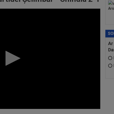
Ars
SO
Ar
Da