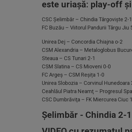
este uriașă: play-off ș
CSC Şelimbăr – Chindia Târgovişte 2-1, î
FC Buzău – Viitorul Pandurii Târgu Jiu 5-
Unirea Dej – Concordia Chiajna o-2
CSM Alexandria – Metaloglobus Bucure
Steaua – CS Tunari 2-1
CSM Slatina – CS Mioveni 0-0
FC Argeş – CSM Reșița 1-0
Unirea Slobozia – Corvinul Hunedoara 
Ceahlăul Piatra Neamţ – Progresul Spa
CSC Dumbrăviţa – FK Miercurea Ciuc 
Șelimbăr - Chindia 2-1
VIDEO cu rezumatul pa