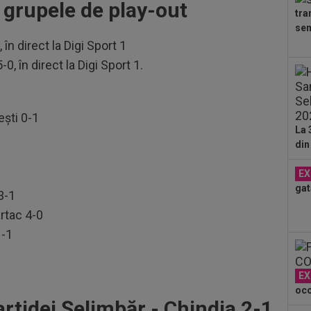
i grupele de play-out
ce a
tra
08
sem
Clu
n direct la Digi Sport 1
08
0, în direct la Digi Sport 1.
naţ
"tr
07
şti 0-1
pen
La 
tăc
din
EX
gat
3-1
rtac 4-0
1-1
EX
oco
rtidei Șelimbăr - Chindia 2-1