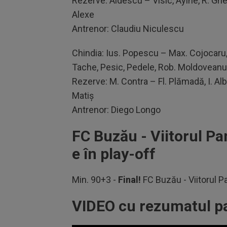
Rezerve: Aldescu – Visic, Ayine, R. Gh
Alexe
Antrenor: Claudiu Niculescu
Chindia: Ius. Popescu – Max. Cojocaru, 
Tache, Pesic, Pedele, Rob. Moldoveanu
Rezerve: M. Contra – Fl. Plămadă, I. Alb
Matiș
Antrenor: Diego Longo
FC Buzău - Viitorul Pan
e în play-off
Min. 90+3 -
Final!
FC Buzău - Viitorul Pa
VIDEO cu rezumatul pa