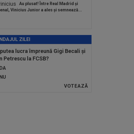
Au plusat! Între Real Madrid și
enal, Vinicius Junior a ales și semnează...
NDAJUL ZILEI
 putea lucra împreună Gigi Becali și
n Petrescu la FCSB?
DA
NU