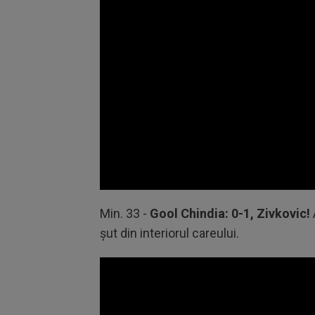
Volume
90%
Min. 33 -
Gool Chindia: 0-1, Zivkovic!
șut din interiorul careului.