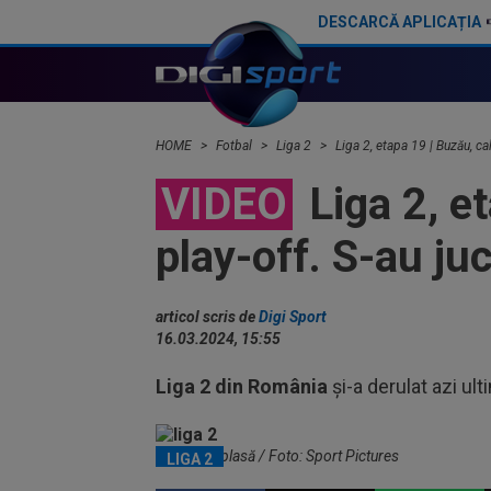
DESCARCĂ APLICAȚIA
HOME
Fotbal
Liga 2
Liga 2, etapa 19 | Buzău, cal
VIDEO
Liga 2, et
play-off. S-au ju
articol scris de
Digi Sport
16.03.2024, 15:55
Liga 2 din România
și-a derulat azi ul
Minge pe plasă / Foto: Sport Pictures
LIGA 2