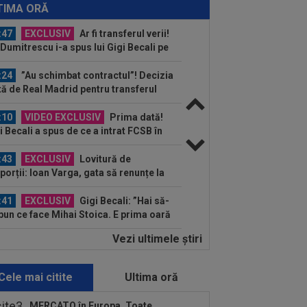
tru transfer! Agentul său a ”rupt”
TIMA ORĂ
erea
:47
EXCLUSIV
Ar fi transferul verii!
e Dumitrescu i-a spus lui Gigi Becali pe
 să ia...
:24
”Au schimbat contractul”! Decizia
tă de Real Madrid pentru transferul
..
:10
VIDEO EXCLUSIV
Prima dată!
i Becali a spus de ce a intrat FCSB în
ză. ”Nu mai merg...
:43
EXCLUSIV
Lovitură de
porții: Ioan Varga, gata să renunțe la
 și să preia alt club...
:41
EXCLUSIV
Gigi Becali: ”Hai să-
spun ce face Mihai Stoica. E prima oară
d o zic”
Vezi ultimele ştiri
:27
S-a încheiat ”telenovela”
nsferului lui Julian Alvarez
Cele mai citite
Ultima oră
:26
Vinicius Junior, mesaj pentru
rentino Perez și Jose Mourinho, după
MERCATO în Europa. Toate