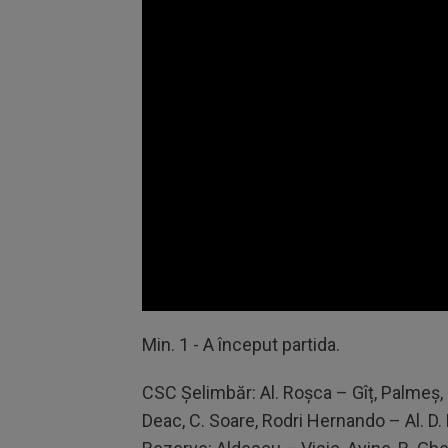
Volume
90%
Min. 1 - A început partida.
CSC Șelimbăr: Al. Roșca – Gîț, Palmeș, N
Deac, C. Soare, Rodri Hernando – Al. D.