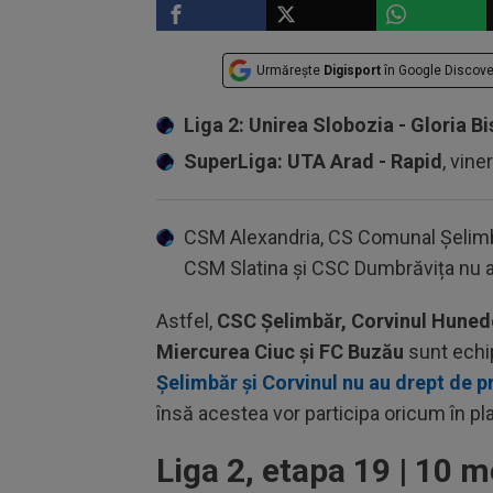
Urmărește
Digisport
în Google Discove
Liga 2: Unirea Slobozia - Gloria Bi
SuperLiga: UTA Arad - Rapid
, vine
CSM Alexandria, CS Comunal Șelimbă
CSM Slatina și CSC Dumbrăvița nu a
Astfel,
CSC Șelimbăr, Corvinul Hunedo
Miercurea Ciuc și FC Buzău
sunt echip
Șelimbăr și Corvinul nu au drept de 
însă acestea vor participa oricum în pla
Liga 2, etapa 19 | 10 m