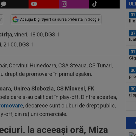
pen
UL
tăc
07
r
Adaugă
Digi Sport
ca sursă preferată în Google
Ili
cine
07
strița
, vineri, 18:00, DGS 1
lua
ri, 21:00, DGS 1
lui.
07
Gig
cri
r, Corvinul Hunedoara, CSA Steaua, CS Tunari,
00
u drept de promovare în primul eșalon.
pro
CFR
ara, Unirea Slobozia, CS Mioveni, FK
00
ți 
ele care s-au calificat în play-off. Dintre acestea,
cân
promovare
, deoarece sunt cluburi de drept public,
08
y-off, din rațiuni comerciale.
tra
08
eciuri. la aceeași oră, Miza
Flo