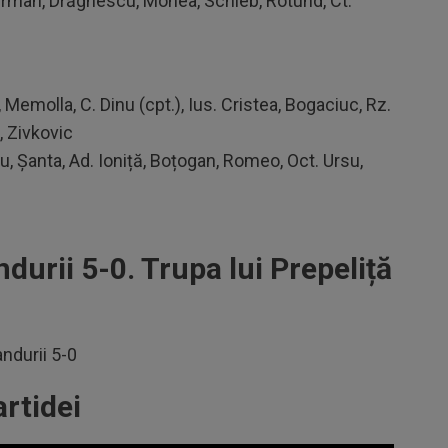
erman, Drăghescu, Monea, Schieb, Rotund, Ct.
Memolla, C. Dinu (cpt.), Ius. Cristea, Bogaciuc, Rz.
, Zivkovic
u, Șanta, Ad. Ioniță, Boțogan, Romeo, Oct. Ursu,
durii 5-0. Trupa lui Prepeliță
ndurii 5-0
rtidei