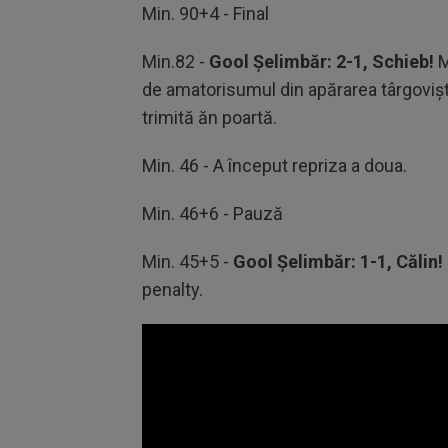
90%
Min. 90+4 - Final
Min.82 -
Gool Șelimbăr: 2-1, Schieb!
M
de amatorisumul din apărarea târgovișten
trimită ăn poartă.
Min. 46 - A început repriza a doua.
Min. 46+6 - Pauză
Min. 45+5 -
Gool Șelimbăr: 1-1, Călin!
penalty.