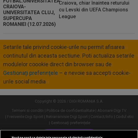
Craiova, chiar înaintea returului
cu Levski din UEFA Champions
League
Setarile tale privind cookie-urile nu permit afisarea
continutul din aceasta sectiune. Poti actualiza setarile
modulelor coookie direct din browser sau de
Gestionați preferințele
– e nevoie sa accepti cookie-
urile social media
Copyright © 2026 / DIGI ROMANIA S.A.
Termeni si conditii
Politica de confidentialitate
Abonare Digi TV
Frecvente Digi Sport
Retransmisie Digi Sport
Contact/Info
Codul etic
Gestionați preferințele
Versiune desktop
Nouă ne pasă ca datele tale personale să rămână confidențiale