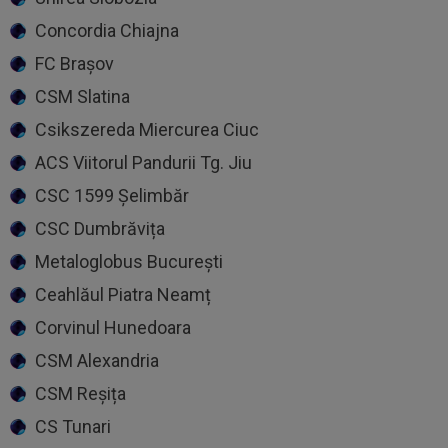
Concordia Chiajna
FC Brașov
CSM Slatina
Csikszereda Miercurea Ciuc
ACS Viitorul Pandurii Tg. Jiu
CSC 1599 Șelimbăr
CSC Dumbrăvița
Metaloglobus București
Ceahlăul Piatra Neamț
Corvinul Hunedoara
CSM Alexandria
CSM Reșița
CS Tunari