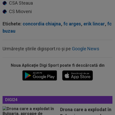
CSA Steaua
CS Mioveni
Etichete:
concordia chiajna
,
fc arges
,
erik lincar
,
fc
buzau
Urmărește știrile digisport.ro și pe
Google News
Noua Aplicaţie Digi Sport poate fi descărcată din
00:20
VIDEO
Alex Musi a dat declarația serii, după
ce Dinamo a învins-o pe FC Voluntari cu...
00:20
VIDEO
Estrela - Sporting 2-2. Meci
spectaculos! Ianis Stoica a fost titular. Cele mai...
00:02
EXCLUSIV
Florin Prunea s-a convins, după
DIGI24
Dinamo - FC Voluntari: ”Fotbalist! Extraordinar”
Drona care a explodat în
00:00
Ion Gheorghe a rupt tăcerea, după ce a