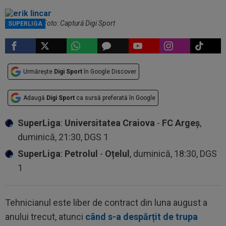
Erik Lincar / Foto: Captură Digi Sport
SUPERLIGA
Urmărește
Digi Sport
în Google Discover
Adaugă
Digi Sport
ca sursă preferată în Google
SuperLiga
:
Universitatea Craiova
-
FC Argeș
,
duminică, 21:30, DGS 1
SuperLiga
:
Petrolul
-
Oțelul
, duminică, 18:30, DGS
1
Tehnicianul este liber de contract din luna august a
anului trecut, atunci
când s-a despărțit de trupa