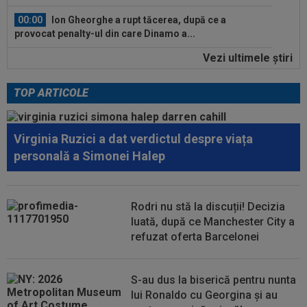
00:00
Ion Gheorghe a rupt tăcerea, după ce a
provocat penalty-ul din care Dinamo a...
Vezi ultimele ştiri
23:58
EXCLUSIV
Salariul lui Marius Șumudică la
CFR Cluj. Peste Pancu la Rapid și de două ori...
TOP ARTICOLE
00:39
Reacția total neașteptată a lui Nuno Campos,
întrebat de Adrian Mazilu după...
Virginia Ruzici a dat verdictul despre viața
00:39
Florin Pîrvu a surprins pe toată lumea, după
personală a Simonei Halep
umilința cu Dinamo
00:38
VIDEO
Barcelona a pierdut trofeul ”Friuli
Venezia Giulia Cup”! Udinese a dat lovitura...
Rodri nu stă la discuții! Decizia
luată, după ce Manchester City a
00:20
VIDEO
Alex Musi a dat declarația serii, după
refuzat oferta Barcelonei
ce Dinamo a învins-o pe FC Voluntari cu...
00:20
VIDEO
Estrela - Sporting 2-2. Meci
S-au dus la biserică pentru nunta
spectaculos! Ianis Stoica a fost titular. Cele mai...
lui Ronaldo cu Georgina și au