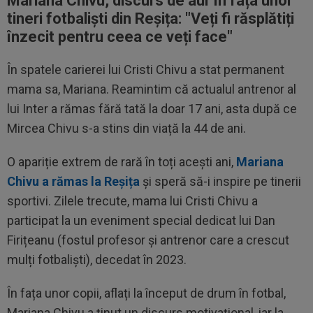
Mariana Chivu, discurs de aur în fața unor
tineri fotbaliști din Reșița: "V
eți fi răsplătiți
înzecit pentru ceea ce veți face
"
În spatele carierei lui Cristi Chivu a stat permanent
mama sa, Mariana. Reamintim că actualul antrenor al
lui Inter a rămas fără tată la doar 17 ani, asta după ce
Mircea Chivu s-a stins din viață la 44 de ani.
O apariție extrem de rară în toți acești ani,
Mariana
Chivu a rămas la Reșița
și speră să-i inspire pe tinerii
sportivi. Zilele trecute, mama lui Cristi Chivu a
participat la un eveniment special dedicat lui Dan
Firițeanu (fostul profesor și antrenor care a crescut
mulți fotbaliști), decedat în 2023.
În fața unor copii, aflați la început de drum în fotbal,
Mariana Chivu a ținut un discurs motivațional, iar la