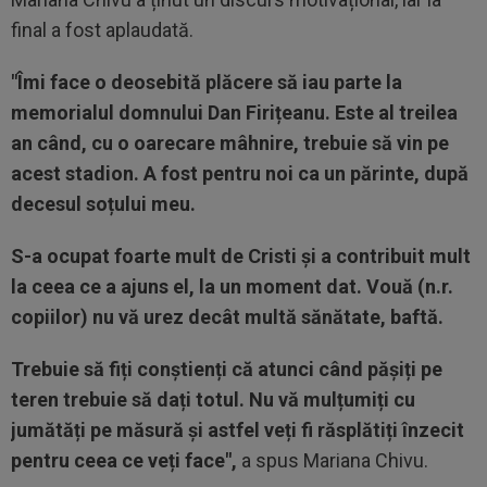
final a fost aplaudată.
"Îmi face o deosebită plăcere să iau parte la
memorialul domnului Dan Firițeanu. Este al treilea
an când, cu o oarecare mâhnire, trebuie să vin pe
acest stadion. A fost pentru noi ca un părinte, după
decesul soțului meu.
S-a ocupat foarte mult de Cristi și a contribuit mult
la ceea ce a ajuns el, la un moment dat. Vouă (n.r.
copiilor) nu vă urez decât multă sănătate, baftă.
Trebuie să fiți conștienți că atunci când pășiți pe
teren trebuie să dați totul. Nu vă mulțumiți cu
jumătăți pe măsură și astfel veți fi răsplătiți înzecit
pentru ceea ce veți face",
a spus Mariana Chivu.