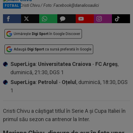
Mama lui Cristi Chivu / Foto: Facebook@danaliosaulici
FOTBAL
Urmărește
Digi Sport
în Google Discover
Adaugă
Digi Sport
ca sursă preferată în Google
SuperLiga
:
Universitatea Craiova
-
FC Argeș
,
duminică, 21:30, DGS 1
SuperLiga
:
Petrolul
-
Oțelul
, duminică, 18:30, DGS
1
Cristi Chivu a câștigat titlul în Serie A și Cupa Italiei în
primul său sezon ca antrenor la Inter.