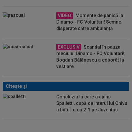
VIDEO
Momente de panică la
Dinamo - FC Voluntari! Semne
disperate către ambulanță
EXCLUSIV
Scandal în pauza
meciului Dinamo - FC Voluntari!
Bogdan Bălănescu a coborât la
vestiare
Citeşte şi
Concluzia la care a ajuns
Spalletti, după ce Interul lui Chivu
a bătut-o cu 2-1 pe Juventus
Cristi Chivu a spus lucrurilor pe