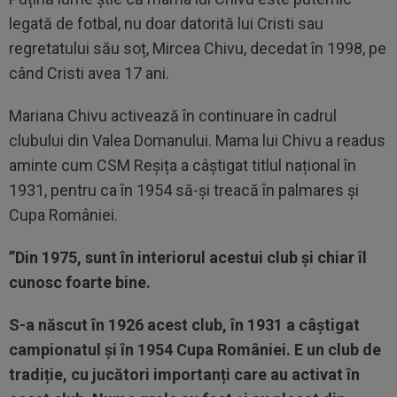
legată de fotbal, nu doar datorită lui Cristi sau
regretatului său soț, Mircea Chivu, decedat în 1998, pe
când Cristi avea 17 ani.
Mariana Chivu activează în continuare în cadrul
clubului din Valea Domanului. Mama lui Chivu a readus
aminte cum CSM Reșița a câștigat titlul național în
1931, pentru ca în 1954 să-și treacă în palmares și
Cupa României.
”Din 1975, sunt în interiorul acestui club și chiar îl
cunosc foarte bine.
S-a născut în 1926 acest club, în 1931 a câștigat
campionatul și în 1954 Cupa României. E un club de
tradiție, cu jucători importanți care au activat în