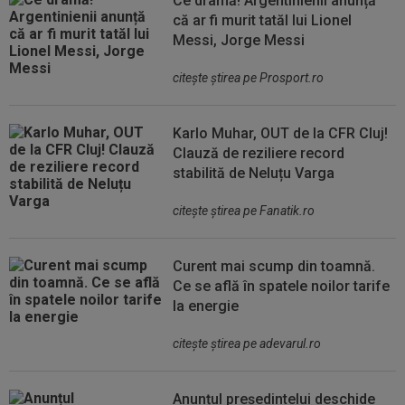
Ce dramă! Argentinienii anunță
că ar fi murit tatăl lui Lionel
Messi, Jorge Messi
citeşte ştirea pe Prosport.ro
Karlo Muhar, OUT de la CFR Cluj!
Clauză de reziliere record
stabilită de Neluțu Varga
citeşte ştirea pe Fanatik.ro
Curent mai scump din toamnă.
Ce se află în spatele noilor tarife
la energie
citeşte ştirea pe adevarul.ro
Anunțul președintelui deschide