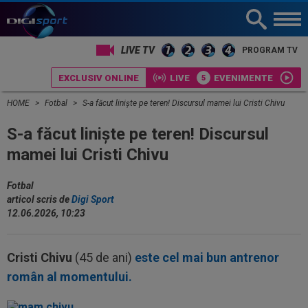
LIVE TV
PROGRAM TV
EXCLUSIV ONLINE
LIVE
EVENIMENTE
HOME
Fotbal
S-a făcut liniște pe teren! Discursul mamei lui Cristi Chivu
S-a făcut liniște pe teren! Discursul
mamei lui Cristi Chivu
Fotbal
articol scris de
Digi Sport
12.06.2026, 10:23
Cristi Chivu
(45 de ani)
este cel mai bun antrenor
român al momentului.