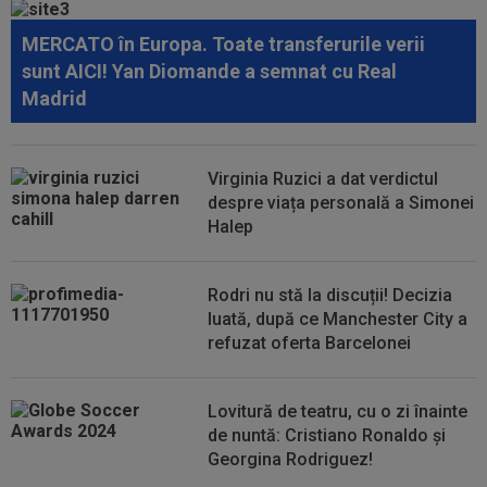
Voluntari! Semne disperate către ambulanță
MERCATO în Europa. Toate transferurile verii
23:14
Primul transfer cerut de Marius Șumudică la
sunt AICI! Yan Diomande a semnat cu Real
CFR Cluj
Madrid
22:55
LIVE VIDEO&SCORE
Estrela - Sporting 0-0,
ACUM, DGS 3. Ianis Stoica e titular! Cele mai tari...
Virginia Ruzici a dat verdictul
22:43
EXCLUSIV
Scandal în pauza meciului Dinamo
despre viața personală a Simonei
- FC Voluntari! Bogdan Bălănescu a coborât la...
Halep
22:18
FOTO
Ce a făcut Daniel Pancu, la o zi după
scandalul de la Arad
Rodri nu stă la discuții! Decizia
luată, după ce Manchester City a
refuzat oferta Barcelonei
Lovitură de teatru, cu o zi înainte
de nuntă: Cristiano Ronaldo și
Georgina Rodriguez!