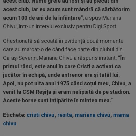
acest club. Nume grele au fost și au plecat din
acest club, iar eu acum sunt mândră că sărbătorim
acum 100 de ani de la înființare”
, a spus Mariana
Chivu, într-un interviu exclusiv pentru Digi Sport.
Chestionată să scoată în evidență două momente
care au marcat-o de când face parte din clubul din
Caraș-Severin, Mariana Chivu a răspuns instant:
”În
primul rând, este anul în care Cristi a activat ca
jucător în echipă, unde antrenor era și tatăl lui.
Apoi, nu pot uita anul 1975 când soțul meu, Chivu, a
venit la CSM Reșița și eram nelipsită de pe stadion.
Aceste borne sunt întipărite în mintea mea.”
Etichete:
cristi chivu
,
resita
,
mariana chivu
,
mama
chivu