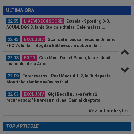
23:14
Primul transfer cerut de Marius Șumudică la
CFR Cluj
ULTIMA ORĂ
22:55
LIVE VIDEO&SCORE
Estrela - Sporting 0-0,
ACUM, DGS 3. Ianis Stoica e titular! Cele mai tari...
22:43
EXCLUSIV
Scandal în pauza meciului Dinamo
- FC Voluntari! Bogdan Bălănescu a coborât la...
22:18
FOTO
Ce a făcut Daniel Pancu, la o zi după
scandalul de la Arad
22:09
Ferencvaros - Real Madrid 1-2, la Budapesta.
Mourinho rămâne neînvins în al...
22:03
EXCLUSIV
Gigi Becali nu s-a ferit să
recunoască: ”Nu vreau niciuna! Cam ai dreptate...
Vezi ultimele ştiri
22:00
LIVE VIDEO&TEXT
Dinamo - FC Voluntari 2-
0, ACUM, pe Digi Sport 1. GOOOL! Musi a majorat...
TOP ARTICOLE
23:15
VIDEO
Momente de panică la Dinamo - FC