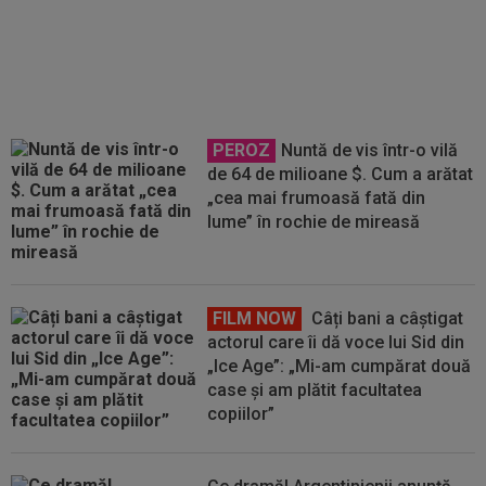
nume, după Juventus - Inter 1-2:
"Nu mi-a plăcut deloc!"
PEROZ
Nuntă de vis într-o vilă
de 64 de milioane $. Cum a arătat
„cea mai frumoasă fată din
lume” în rochie de mireasă
FILM NOW
Câți bani a câștigat
actorul care îi dă voce lui Sid din
„Ice Age”: „Mi-am cumpărat două
case și am plătit facultatea
copiilor”