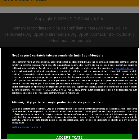
Copyright © 2026 / DIGI ROMANIA S.A.
Termeni si conditii
Politica de confidentialitate
Abonare Digi TV
Frecvente Digi Sport
Retransmisie Digi Sport
Contact/Info
Codul etic
Gestionați preferințele
Versiune desktop
Nouă ne pasă ca datele tale personale să rămână confidențiale
Noi și partenerii noștri
30
stocăm și/sau accesăm informații pe dispozitivul dvs., precum identificatorii cookie unici pentru prelucrarea
datelor cu caracter personal. Puteți accepta sau gestiona alegerile dvs. făcând clic mai jos sau în orice moment, pe pagina cu
politica de confidențialitate. Aceste alegeri vor fi raportate partenerilor noștri și nu vă vor afecta navigarea.
Mai multe detalii
Noi si partenerii nostri (retelele de socializare si agentiile de publicitate partenere, precum si furnizorii nostri de servicii de date
analitice) prelucram date pentru a permite website-ului sa functioneze, pentru a personaliza continutul si anunturile publicitare afisate
in functie de interesele si/sau profilul dvs., pentru a va oferi functionalitati aferente retelelor de socializare si pentru a analiza
traficul pe website. Beneficiati de drepturile prevazute de art. 15-22 din GDPR in legatura cu prelucrarea datelor cu caracter
personal. Aceste drepturi pot fi exercitate prin modalitatea indicata
aici
. Prin click pe “ACCEPT TOATE”, acceptati folosirea
tuturor Tehnologiilor de tip Cookie, care implica inclusiv acceptul dvs. cu privire la stocarea/accesarea informatiilor de catre Vendor-ii
cu care colaboram. Prin click pe “VREAU SA MODIFIC SETARILE INDIVIDUAL” puteti schimba preferintele in mod individual, mai putin
cele legate de cookie strict necesare pentru functionarea website-ului.
Atât noi, cât și partenerii noștri prelucrăm datele pentru a oferi:
Măsurarea performanței reclamelor. Utilizarea profilurilor pentru selectarea conținutului personalizat. Stocarea și/sau accesarea
informațiilor de pe un dispozitiv. Dezvoltarea și îmbunătățirea serviciilor. Crearea profilurilor de conținut personalizat. Utilizarea
profilurilor pentru selectarea publicității personalizate. Crearea profilurilor pentru publicitate personalizată. Măsurarea performanței
conținutului. Înțelegerea publicului prin statistici sau combinații de date din surse diferite. Utilizarea datelor limitate pentru a selecta
conținutul. Utilizarea de date limitate pentru a selecta publicitatea. Date precise de geolocație și identificarea prin scanarea
dispozitivului.
URMĂREȘTE-NE ȘI PE:
Listă parteneri (furnizori)
Digi Sport
ACCEPT TOATE