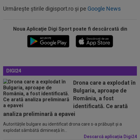
Urmărește știrile digisport.ro și pe
Google News
Noua Aplicaţie Digi Sport poate fi descărcată din
22:43
EXCLUSIV
Scandal în pauza meciului Dinamo
- FC Voluntari! Bogdan Bălănescu a coborât la...
22:18
FOTO
Ce a făcut Daniel Pancu, la o zi după
scandalul de la Arad
22:09
Ferencvaros - Real Madrid 1-2, la Budapesta.
DIGI24
Mourinho rămâne neînvins în al...
Drona care a explodat în
22:03
EXCLUSIV
Gigi Becali nu s-a ferit să
Bulgaria, aproape de
recunoască: ”Nu vreau niciuna! Cam ai dreptate...
România, a fost
22:00
LIVE VIDEO&TEXT
Dinamo - FC Voluntari 2-
identificată. Ce arată
0, ACUM, pe Digi Sport 1. GOOOL! Musi a majorat...
analiza preliminară a epavei
Autoritățile bulgare au identificat drona care s-a prăbușit și a
23:15
VIDEO
Momente de panică la Dinamo - FC
explodat sâmbătă dimineață în...
Voluntari! Semne disperate către ambulanță
Descarcă aplicația Digi24