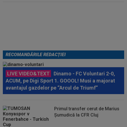
EXCLUSIV
”Mi-a zis MM: `Bă,
Gigi, nu ai văzut așa ceva!”.
Becali s-a convins după 29 de
minute și a luat decizia: OUT
RECOMANDĂRILE REDACȚIEI
LIVE VIDEO&TEXT
Dinamo - FC Voluntari 2-0,
ACUM, pe Digi Sport 1. GOOOL! Musi a majorat
avantajul gazdelor pe ”Arcul de Triumf”
Primul transfer cerut de Marius
Șumudică la CFR Cluj