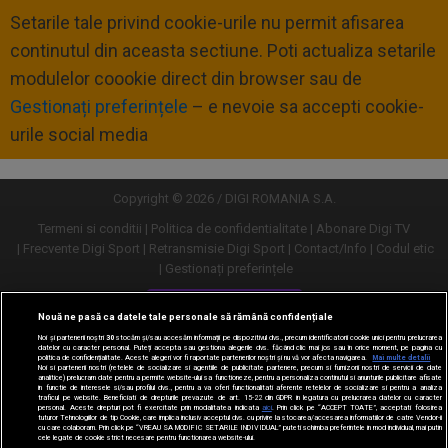
Setarile tale privind cookie-urile nu permit afisarea
continutul din aceasta sectiune. Poti actualiza setarile
modulelor coookie direct din browser sau de
Gestionați preferințele
– e nevoie sa accepti cookie-
urile social media
Copyright © 2026 / DIGI ROMANIA S.A.
Termeni si conditii
Politica de confidentialitate
Abonare Digi TV
Frecvente Digi Sport
Retransmisie Digi Sport
Contact/Info
Codul etic
Gestionați preferințele
Versiune desktop
Nouă ne pasă ca datele tale personale să rămână confidențiale
Noi și partenerii noștri
30
stocăm și/sau accesăm informații pe dispozitivul dvs., precum identificatorii cookie unici pentru prelucrarea
datelor cu caracter personal. Puteți accepta sau gestiona alegerile dvs. făcând clic mai jos sau în orice moment, pe pagina cu
politica de confidențialitate. Aceste alegeri vor fi raportate partenerilor noștri și nu vă vor afecta navigarea.
Mai multe detalii
Noi si partenerii nostri (retelele de socializare si agentiile de publicitate partenere, precum si furnizorii nostri de servicii de date
analitice) prelucram date pentru a permite website-ului sa functioneze, pentru a personaliza continutul si anunturile publicitare afisate
in functie de interesele si/sau profilul dvs., pentru a va oferi functionalitati aferente retelelor de socializare si pentru a analiza
traficul pe website. Beneficiati de drepturile prevazute de art. 15-22 din GDPR in legatura cu prelucrarea datelor cu caracter
personal. Aceste drepturi pot fi exercitate prin modalitatea indicata
aici
. Prin click pe “ACCEPT TOATE”, acceptati folosirea
tuturor Tehnologiilor de tip Cookie, care implica inclusiv acceptul dvs. cu privire la stocarea/accesarea informatiilor de catre Vendor-ii
cu care colaboram. Prin click pe “VREAU SA MODIFIC SETARILE INDIVIDUAL” puteti schimba preferintele in mod individual, mai putin
cele legate de cookie strict necesare pentru functionarea website-ului.