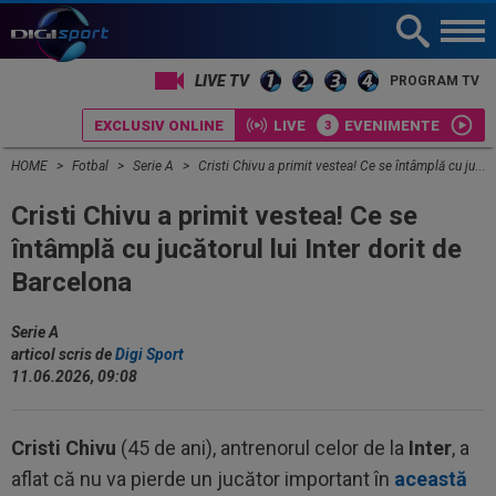
LIVE TV
PROGRAM TV
EXCLUSIV ONLINE
LIVE
EVENIMENTE
HOME
Fotbal
Serie A
Cristi Chivu a primit vestea! Ce se întâmplă cu jucătorul lui Inter dorit de Barcelona
Cristi Chivu a primit vestea! Ce se
întâmplă cu jucătorul lui Inter dorit de
Barcelona
Serie A
articol scris de
Digi Sport
11.06.2026, 09:08
Cristi Chivu
(45 de ani), antrenorul celor de la
Inter
, a
aflat că nu va pierde un jucător important în
această