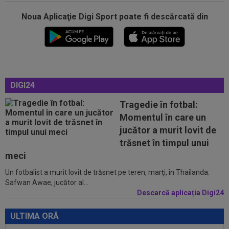
Noua Aplicaţie Digi Sport poate fi descărcată din
00:17
Micael Leandro a murit, după ce a fost
împușcat în timpul meciului
00:04
Surpriza serii în Europa: rezultat ”strălucitor”
pentru oaspeți în turul trei...
23:53
FOTO
I-a lăsat ”mască”! Ce a făcut Vinicius
DIGI24
Junior, imediat după negocierile cu Real...
Tragedie în fotbal:
23:52
EXCLUSIV
Ilie Dumitrescu a numit cel mai
Momentul în care un
bun atacant din SuperLiga României
jucător a murit lovit de
23:51
Surpriza din preliminariile Champions League
trăsnet în timpul unui
le-a rupt seria de victorii...
meci
Un fotbalist a murit lovit de trăsnet pe teren, marţi, în Thailanda.
00:22
EXCLUSIV
Dan Petrescu s-a decis
Safwan Awae, jucător al...
Descarcă aplicația Digi24
00:19
Jovo Lukic e în fața transferului carierei
ULTIMA ORĂ