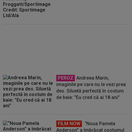
L-a ”părăsit” pe Cristi Chivu în
Australia
PEROZ
Andreea Marin,
imaginile pe care nu le vezi prea
des. Siluetă perfectă în costum
de baie: "Eu cred că ai 18 ani"
FILM NOW
“Noua Pamela
Anderson” a îmbrăcat costumul