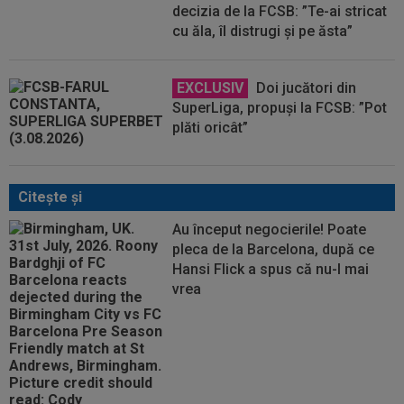
decizia de la FCSB: ”Te-ai stricat
cu ăla, îl distrugi și pe ăsta”
EXCLUSIV
Doi jucători din
SuperLiga, propuși la FCSB: ”Pot
plăti oricât”
Citeşte şi
Au început negocierile! Poate
pleca de la Barcelona, după ce
Hansi Flick a spus că nu-l mai
vrea