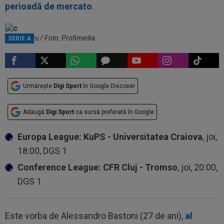
perioadă de mercato
.
Cristi Chivu / Foto: Profimedia
SERIE A
Urmărește
Digi Sport
în Google Discover
Adaugă
Digi Sport
ca sursă preferată în Google
Europa League: KuPS - Universitatea Craiova
, joi,
18:00, DGS 1
Conference League: CFR Cluj - Tromso
, joi, 20:00,
DGS 1
Este vorba de Alessandro Bastoni (27 de ani),
al