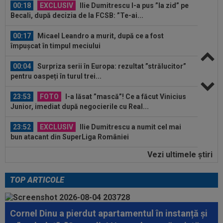
00:18
EXCLUSIV
Ilie Dumitrescu l-a pus ”la zid” pe
Becali, după decizia de la FCSB: ”Te-ai...
00:17
Micael Leandro a murit, după ce a fost
împușcat în timpul meciului
00:04
Surpriza serii în Europa: rezultat ”strălucitor”
pentru oaspeți în turul trei...
23:53
FOTO
I-a lăsat ”mască”! Ce a făcut Vinicius
Junior, imediat după negocierile cu Real...
23:52
EXCLUSIV
Ilie Dumitrescu a numit cel mai
bun atacant din SuperLiga României
Vezi ultimele ştiri
23:51
Surpriza din preliminariile Champions League
le-a rupt seria de victorii...
TOP ARTICOLE
00:22
EXCLUSIV
Dan Petrescu s-a decis
Cornel Dinu a pierdut apartamentul în instanță și
00:19
Jovo Lukic e în fața transferului carierei