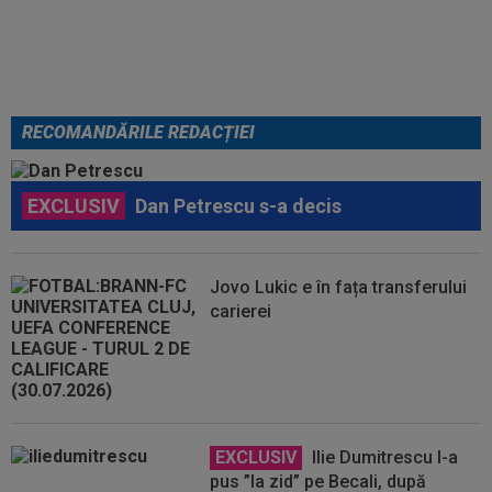
său
RECOMANDĂRILE REDACȚIEI
EXCLUSIV
Dan Petrescu s-a decis
Jovo Lukic e în fața transferului
carierei
EXCLUSIV
Ilie Dumitrescu l-a
pus ”la zid” pe Becali, după