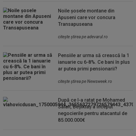
Noile șosele montane din
Apuseni care vor concura
Transapuseana
citeşte ştirea pe adevarul.ro
Pensiile ar urma să crească la 1
ianuarie cu 6-8%. Ce bani în plus
ar putea primi pensionarii?
citeşte ştirea pe Newsweek.ro
După ce l-a ratat pe Mohamed
Salah, Beșiktaș a început
negocierile pentru atacantul de
85.000.000€