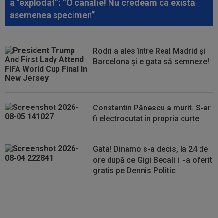
a ”explodat”: ”O canalie! Nu credeam că există
asemenea specimen”
00:18
EXCLUSIV
Ilie Dumitrescu l-a pus ”la zid” pe
Becali, după decizia de la FCSB: ”Te-ai...
Rodri a ales între Real Madrid și
00:17
Micael Leandro a murit, după ce a fost
Barcelona și e gata să semneze!
împușcat în timpul meciului
00:04
Surpriza serii în Europa: rezultat ”strălucitor”
pentru oaspeți în turul trei...
Constantin Pănescu a murit. S-ar
fi electrocutat în propria curte
Gata! Dinamo s-a decis, la 24 de
ore după ce Gigi Becali i l-a oferit
gratis pe Dennis Politic
Lovitură de teatru: Denis Drăguș!
În pole-position pentru transferul