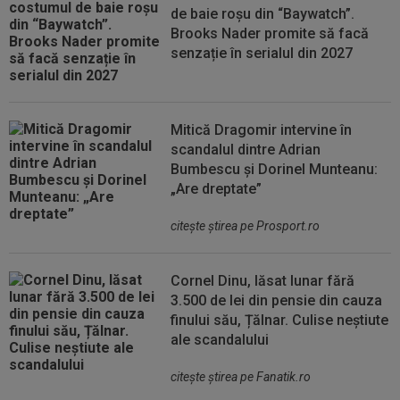
de baie roșu din “Baywatch”.
Brooks Nader promite să facă
senzație în serialul din 2027
Mitică Dragomir intervine în
scandalul dintre Adrian
Bumbescu și Dorinel Munteanu:
„Are dreptate”
citeşte ştirea pe Prosport.ro
Cornel Dinu, lăsat lunar fără
3.500 de lei din pensie din cauza
finului său, Țălnar. Culise neștiute
ale scandalului
citeşte ştirea pe Fanatik.ro