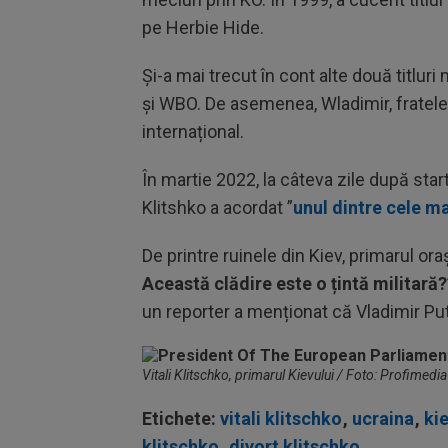
pe Herbie Hide.
Și-a mai trecut în cont alte două titlu
și WBO. De asemenea, Wladimir, fratele
internațional.
În martie 2022, la câteva zile după star
Klitshko a acordat ”
unul dintre cele ma
De printre ruinele din Kiev, primarul ora
Această clădire este o țintă militară?
un reporter a menționat că Vladimir Put
Vitali Klitschko, primarul Kievului / Foto: Profimedia
Etichete:
vitali klitschko
,
ucraina
,
ki
klitschko
,
divort klitschko