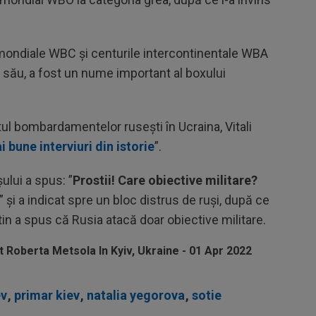
ri mondiale WBC și centurile intercontinentale WBA
 său, a fost un nume important al boxului
tul bombardamentelor rusești în Ucraina, Vitali
i bune interviuri din istorie
”.
șului a spus: ”
Prostii! Care obiective militare?
” și a indicat spre un bloc distrus de ruși, după ce
in a spus că Rusia atacă doar obiective militare.
ev
,
primar kiev
,
natalia yegorova
,
sotie