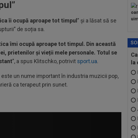
pul
”
oam
uimi
tica îi ocupă aproape tot timpul
” și a lăsat să se
pturii” de soția sa.
SO
ica îmi ocupă aproape tot timpul. Din această
, prietenilor și vieții mele personale. Totul se
Ca
stant
”, a spus Klitschko, potrivit
sport.ua
.
la
este un nume important în industria muzicii pop,
arieră ca terapeut prin sunet.