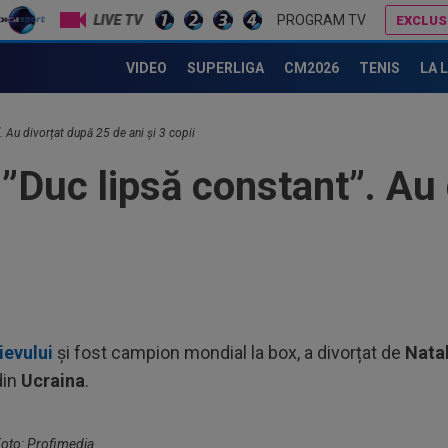
LIVE TV
PROGRAM TV
EXCLUS
Kim Kardashian speră la "nunta secolului", după doar câteva luni de relație
Marius Șumudică vrea 4 transferuri la CFR C
VIDEO
SUPERLIGA
CM2026
TENIS
LA 
14
tra
. Au divorțat după 25 de ani și 3 copii
14
 ”Duc lipsă constant”. Au
făc
Jul
14
non
dire
13
și 
13
ievului
și fost campion mondial la box, a divorțat de
Nata
des
din
Ucraina
.
14
22:
 Foto: Profimedia