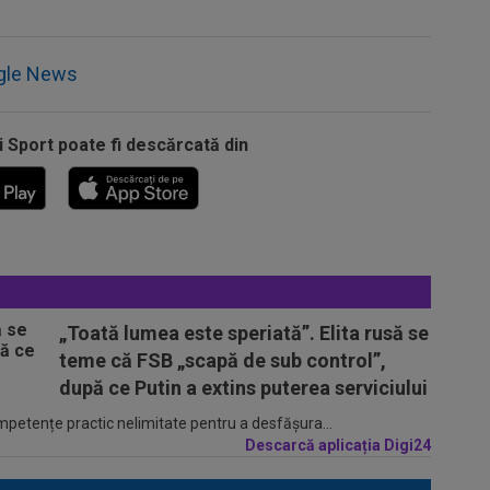
gle News
i Sport poate fi descărcată din
„Toată lumea este speriată”. Elita rusă se
teme că FSB „scapă de sub control”,
după ce Putin a extins puterea serviciului
ompetențe practic nelimitate pentru a desfășura...
Descarcă aplicația Digi24