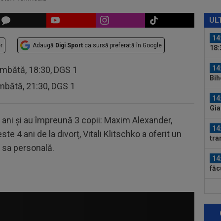
14
VID
UL
pun
14
r
Adaugă
Digi Sport
ca sursă preferată în Google
18:
eșe
14
âmbătă, 18:30, DGS 1
Bih
mbătă, 21:30, DGS 1
pen
14
Gia
e ani și au împreună 3 copii: Maxim Alexander,
14
te 4 ani de la divorț, Vitali Klitschko a oferit un
tra
ța sa personală.
14
făc
Jul
14
non
dire
13