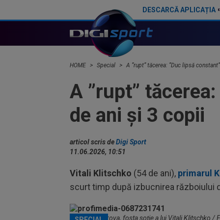
DESCARCĂ APLICAȚIA
Ucrainenii au reacționat imediat, după rezultatul surprinzător al celor de la "U" Cluj cu Dinamo Kiev
HOME
Special
A ”rupt” tăcerea: ”Duc lipsă constant”
A ”rupt” tăcerea:
de ani și 3 copii
articol scris de
Digi Sport
11.06.2026, 10:51
Vitali Klitschko
(54 de ani),
primarul K
scurt timp după izbucnirea războiului 
Natalia Yegorova, fosta soție a lui Vitali Klitschko /
SPECIAL