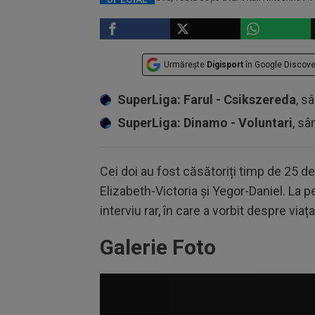
Urmărește
Digisport
în Google Discove
SuperLiga: Farul - Csikszereda
, s
SuperLiga: Dinamo - Voluntari
, sâ
Cei doi au fost căsătoriți timp de 25 d
Elizabeth-Victoria și Yegor-Daniel. La pes
interviu rar, în care a vorbit despre via
Galerie Foto