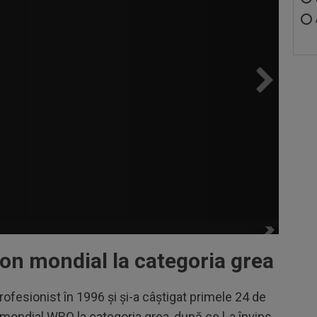
ion mondial la categoria grea
rofesionist în 1996 și și-a câștigat primele 24 de
ul mondial WBO la categoria grea, după ce l-a învins