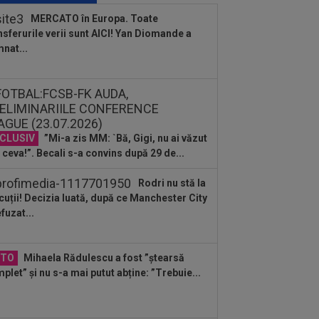
cu Atletico Madrid, dar acum poate...
MERCATO în Europa. Toate
nsferurile verii sunt AICI! Yan Diomande a
:45
Virginia Ruzici a dat verdictul
nat...
pre viața personală a Simonei Halep
:58
Estrela - Sporting, LIVE VIDEO,
30, DGS 3. Cele mai tari meciuri din...
:57
Dinamo - FC Voluntari LIVE
CLUSIV
”Mi-a zis MM: `Bă, Gigi, nu ai văzut
EO, 21:30, la DGS 1. Egalitate de
 ceva!”. Becali s-a convins după 29 de...
cte după 3...
:57
Farul - Csikszereda, LIVE VIDEO,
Rodri nu stă la
30, Digi Sport 1. Ciucanii au trei
cuții! Decizia luată, după ce Manchester City
curi...
efuzat...
:54
VIDEO
Concordia Chiajna - FC
or 2-0. Start perfect de campionat
tru ilfoveni
:53
UEFA i-ar fi plătit amanta lui
OTO
Mihaela Rădulescu a fost ”ștearsă
nni Infantino
plet” și nu s-a mai putut abține: ”Trebuie...