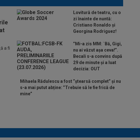
Lovitură de teatru, cu o
zi înainte de nuntă:
ile
Cristiano Ronaldo și
at
Georgina Rodriguez!
”Mi-a zis MM: `Bă, Gigi,
 a fi
nu ai văzut așa ceva!”.
Becali s-a convins după
29 de minute și a luat
decizia: OUT
Mihaela Rădulescu a fost ”ștearsă complet” și nu
s-a mai putut abține: ”Trebuie să le fie frică de
mine”
Ar fi transferul verii! Ilie Dumitrescu
i-a spus lui Gigi Becali pe cine să ia
la FCSB