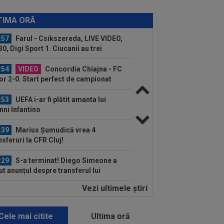
:57
Dinamo - FC Voluntari LIVE
EO, 21:30, la DGS 1. Egalitate de
TIMA ORĂ
cte după 3...
:57
Farul - Csikszereda, LIVE VIDEO,
30, Digi Sport 1. Ciucanii au trei
curi...
:54
VIDEO
Concordia Chiajna - FC
or 2-0. Start perfect de campionat
tru ilfoveni
:53
UEFA i-ar fi plătit amanta lui
nni Infantino
:39
Marius Șumudică vrea 4
nsferuri la CFR Cluj!
:29
S-a terminat! Diego Simeone a
ut anunțul despre transferul lui
ian...
Vezi ultimele ştiri
:15
VIDEO
”Un om care face bani
-stop”. Mihai Stoichiță a intrat în
ct și a...
Cele mai citite
Ultima oră
:56
Ce lovitură: a bătut palma cu Inter