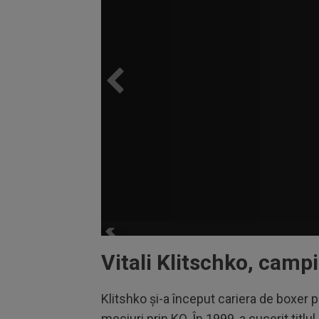
Vitali Klitschko, camp
Klitshko și-a început cariera de boxer p
meciuri prin KO. În 1999, a cucerit titl