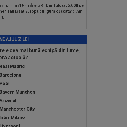
Din Tulcea, 5.000 de
enii au lăsat Europa cu ”gura căscată”: ”Am
t...
NDAJUL ZILEI
re e cea mai bună echipă din lume,
 ora actuală?
Real Madrid
Barcelona
PSG
Bayern Munchen
Arsenal
Manchester City
Inter Milano
Liverpool