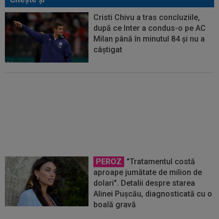
Cristi Chivu a tras concluziile,
după ce Inter a condus-o pe AC
Milan până în minutul 84 și nu a
câștigat
Ruben Amorim a spus-o direct,
după AC Milan - Inter 1-1
PEROZ
"Tratamentul costă
aproape jumătate de milion de
dolari". Detalii despre starea
Alinei Pușcău, diagnosticată cu o
boală gravă