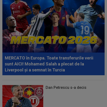
11:00
UTA - Rapid, LIVE VIDEO, vineri, 21:00, în direct
la Digi Sport 1. Se anunță un...
10:38
VIDEO
Messi a strălucit în primul meci ca
titular după Campionatul Mondial 2026
10:36
Negocierile sunt în plină desfășurare: Didier
Deschamps!
10:34
EXCLUSIV
Rapid a făcut anunțul despre Alex
Dobre
MERCATO în Europa. Toate transferurile verii
sunt AICI! Mohamed Salah a plecat de la
Liverpool și a semnat în Turcia
Dan Petrescu s-a decis