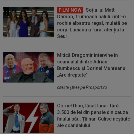
FILM NOW
Soția lui Matt
Damon, frumoasa balului într-o
rochie albastru regal, mulată pe
corp. Luciana a furat atenția la
Seul
Mitică Dragomir intervine în
scandalul dintre Adrian
Bumbescu și Dorinel Munteanu:
„Are dreptate”
citeşte ştirea pe Prosport.ro
Cornel Dinu, lăsat lunar fără
3.500 de lei din pensie din cauza
finului său, Țălnar. Culise neștiute
ale scandalului