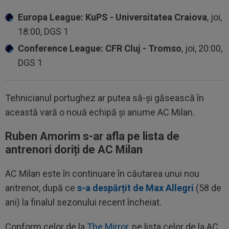
Europa League: KuPS - Universitatea Craiova
, joi,
18:00, DGS 1
Conference League: CFR Cluj - Tromso
, joi, 20:00,
DGS 1
Tehnicianul portughez ar putea să-și găsească în
această vară o nouă echipă și anume AC Milan.
Ruben Amorim s-ar afla pe lista de
antrenori doriți de AC Milan
AC Milan este în continuare în căutarea unui nou
antrenor, după ce
s-a despărțit de Max Allegri
(58 de
ani) la finalul sezonului recent încheiat.
Conform celor de la
The Mirror
, pe lista celor de la AC