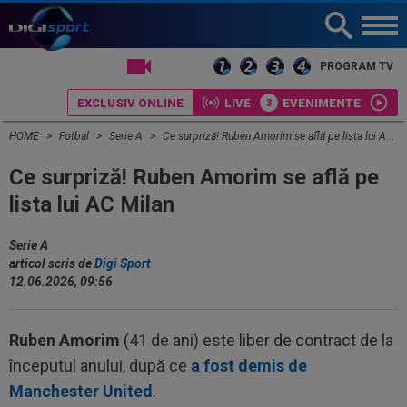
LIVE TV
PROGRAM TV
EXCLUSIV ONLINE
LIVE
EVENIMENTE
HOME
Fotbal
Serie A
Ce surpriză! Ruben Amorim se află pe lista lui AC Milan
Ce surpriză! Ruben Amorim se află pe
lista lui AC Milan
Serie A
articol scris de
Digi Sport
12.06.2026, 09:56
Ruben Amorim
(41 de ani) este liber de contract de la
începutul anului, după ce
a fost demis de
Manchester United
.