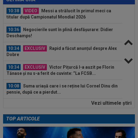
10:38
VIDEO
Messi a strălucit în primul meci ca
titular după Campionatul Mondial 2026
10:36
Negocierile sunt în plină desfășurare: Didier
Deschamps!
10:34
EXCLUSIV
Rapid a făcut anunțul despre Alex
Dobre
10:34
EXCLUSIV
Victor Pițurcă l-a auzit pe Florin
Tănase și nu s-a ferit de cuvinte: ”La FCSB...
10:08
Suma uriașă care i se reține lui Cornel Dinu din
pensie, după ce a pierdut...
Vezi ultimele ştiri
09:53
A venit anunțul cel mare: Vinicius Junior a spus
"DA" și semnează!
TOP ARTICOLE
11:00
Reacția lui Luis Enrique, după ce PSG a luat
bătaie cu 0-3 de la o echipă de...