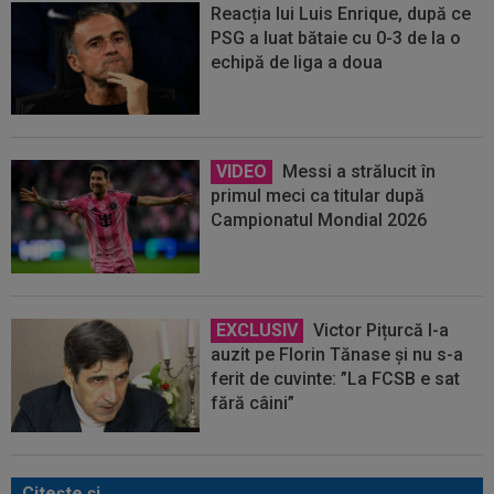
Reacția lui Luis Enrique, după ce
PSG a luat bătaie cu 0-3 de la o
echipă de liga a doua
VIDEO
Messi a strălucit în
primul meci ca titular după
Campionatul Mondial 2026
EXCLUSIV
Victor Pițurcă l-a
auzit pe Florin Tănase și nu s-a
ferit de cuvinte: ”La FCSB e sat
fără câini”
Citeşte şi