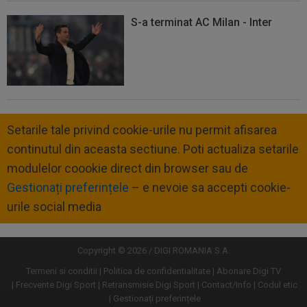
S-a terminat AC Milan - Inter
Setarile tale privind cookie-urile nu permit afisarea
continutul din aceasta sectiune. Poti actualiza setarile
modulelor coookie direct din browser sau de
Gestionați preferințele
– e nevoie sa accepti cookie-
urile social media
Copyright © 2026 / DIGI ROMANIA S.A.
Termeni si conditii
Politica de confidentialitate
Abonare Digi TV
Frecvente Digi Sport
Retransmisie Digi Sport
Contact/Info
Codul etic
Gestionați preferințele