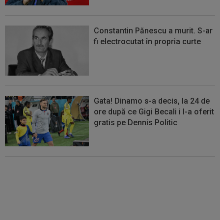
Constantin Pănescu a murit. S-ar
fi electrocutat în propria curte
Gata! Dinamo s-a decis, la 24 de
ore după ce Gigi Becali i l-a oferit
gratis pe Dennis Politic
Lovitură de teatru: Denis Drăguș!
În pole-position pentru transferul
său