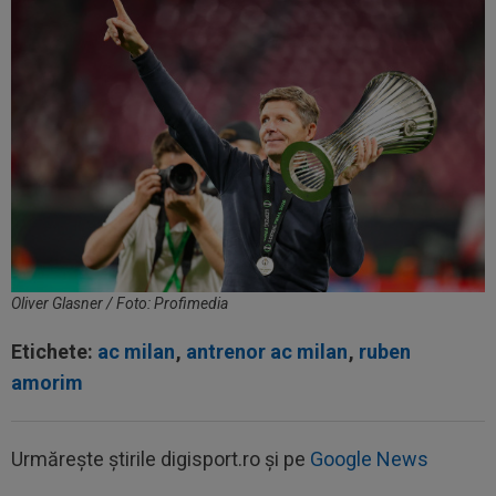
Oliver Glasner / Foto: Profimedia
Etichete:
ac milan
,
antrenor ac milan
,
ruben
amorim
Urmărește știrile digisport.ro și pe
Google News