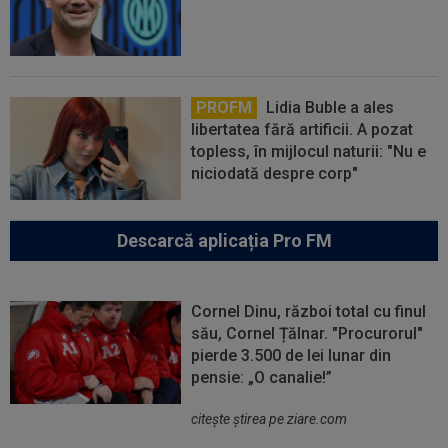
PROFM
Lidia Buble a ales
libertatea fără artificii. A pozat
topless, în mijlocul naturii: "Nu e
niciodată despre corp"
Descarcă aplicația Pro FM
Cornel Dinu, război total cu finul
său, Cornel Țălnar. "Procurorul"
pierde 3.500 de lei lunar din
pensie: „O canalie!”
citeşte ştirea pe ziare.com