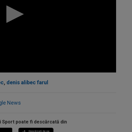
ec
,
denis alibec farul
gle News
i Sport poate fi descărcată din