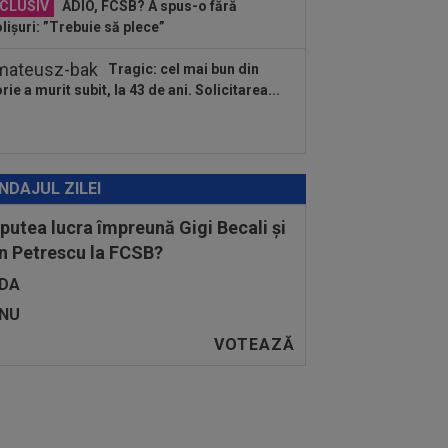
CLUSIV
ADIO, FCSB? A spus-o fără
lișuri: ”Trebuie să plece”
Tragic: cel mai bun din
orie a murit subit, la 43 de ani. Solicitarea...
NDAJUL ZILEI
 putea lucra împreună Gigi Becali și
n Petrescu la FCSB?
DA
NU