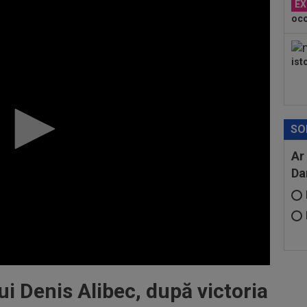
EX
oco
ist
SO
Ar
Da
lui Denis Alibec, după victoria