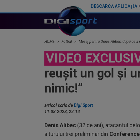
DESCARCĂ APLICAȚIA
Denis Alibec a recidivat: l-a înjurat pe Ovidiu Bic, după ”U” Cluj - Farul 2-1! ”Nu sunt ranchiunos”
HOME
Fotbal
Mesaj pentru Denis Alibec, după ce a reu
VIDEO EXCLUSI
reușit un gol și u
nimic!”
articol scris de
Digi Sport
11.08.2023, 22:14
Denis Alibec
(32 de ani), atacantul celo
a turului trei preliminar din
Conference