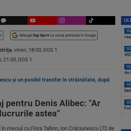
în 
10
o d
UL
doi 
10
r
Adaugă
Digi Sport
ca sursă preferată în Google
rea
Ant
10
strița
, vineri, 18:00, DGS 1
VID
ri, 21:00, DGS 1
de 
10
de 
”câ
scu și un posibil transfer în străinătate, după
10
ban
 pentru Denis Alibec: ”Ar
10
Fol
lucrurile astea”
Ioa
10
pen
l în meciul cu Flora Tallinn, Ion Crăciunescu (72 de