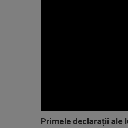
Volume
90%
Primele declarații ale 