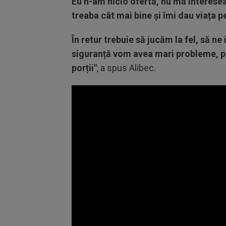
Eu n-am nicio ofertă, nu mă interese
treaba cât mai bine și îmi dau viața p
În retur trebuie să jucăm la fel, să 
siguranță vom avea mari probleme, pe
porții"
, a spus Alibec.