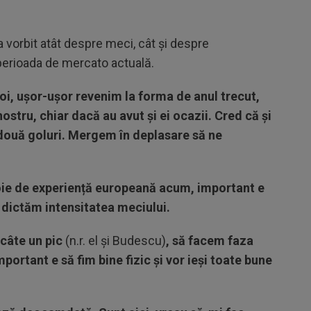
a vorbit atât despre meci, cât și despre
n perioada de mercato actuală.
oi, ușor-ușor revenim la forma de anul trecut,
stru, chiar dacă au avut și ei ocazii. Cred că și
două goluri. Mergem în deplasare să ne
ie de experiență europeană acum, important e
ă dictăm intensitatea meciului.
câte un pic
(n.r. el și Budescu)
, să facem faza
ortant e să fim bine fizic și vor ieși toate bune