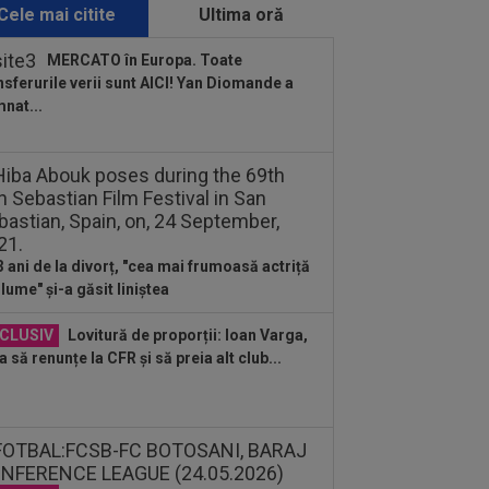
Cele mai citite
Ultima oră
:52
Surpriză, la 3 săptămâni după ce
na și Ilie Năstase au făcut anunțul
MERCATO în Europa. Toate
nsferurile verii sunt AICI! Yan Diomande a
:51
Primul antrenor ofertat de CFR
nat...
j, după ce Varga a anunțat că ”Folha
:40
Ioan Varga vrea să o ducă pe UTA
Champions League
:33
EXCLUSIV
Gigi Becali i-a spus-
irect: ”Nu face ce vrea el! Îl țin pe bancă
3 ani de la divorț, "cea mai frumoasă actriță
ani și...
 lume" și-a găsit liniștea
CLUSIV
Lovitură de proporții: Ioan Varga,
a să renunțe la CFR și să preia alt club...