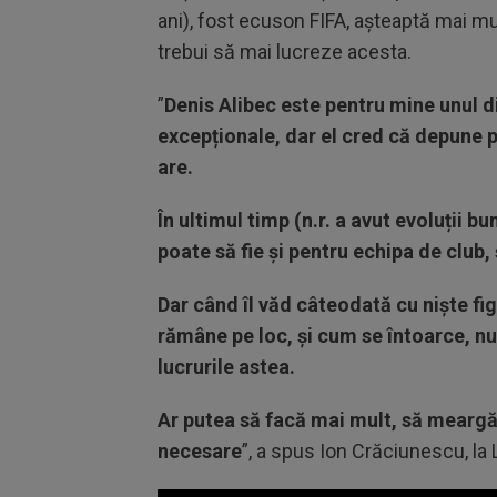
ani), fost ecuson FIFA, așteaptă mai mul
trebui să mai lucreze acesta.
”
Denis Alibec este pentru mine unul din
excepționale, dar el cred că depune pre
are.
În ultimul timp (n.r. a avut evoluții bu
poate să fie și pentru echipa de club, 
Dar când îl văd câteodată cu niște fi
rămâne pe loc, și cum se întoarce, nu-
lucrurile astea.
Ar putea să facă mai mult, să meargă 
necesare
”, a spus Ion Crăciunescu, la 