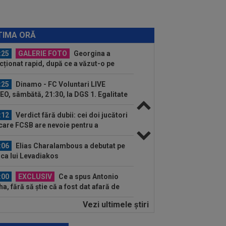
Champions League
:33
EXCLUSIV
Gigi Becali i-a spus-
irect: ”Nu face ce vrea el! Îl țin pe bancă
TIMA ORĂ
ani și...
:25
GALERIE FOTO
Georgina a
cționat rapid, după ce a văzut-o pe
onela. Aproape două...
:25
Dinamo - FC Voluntari LIVE
EO, sâmbătă, 21:30, la DGS 1. Egalitate
puncte...
:12
Verdict fără dubii: cei doi jucători
care FCSB are nevoie pentru a
știga...
:06
Elias Charalambous a debutat pe
ca lui Levadiakos
:00
EXCLUSIV
Ce a spus Antonio
ha, fără să știe că a fost dat afară de
n Varga de la...
Vezi ultimele ştiri
:57
S-a aflat câți bani oferă Barcelona
tru transferul lui Rodri de la...