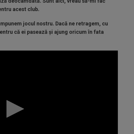
ază deocamdată. Sunt aici, vreau să-mi fac
entru acest club.
ne impunem jocul nostru. Dacă ne retragem, cu
ntru că ei pasează și ajung oricum în fata