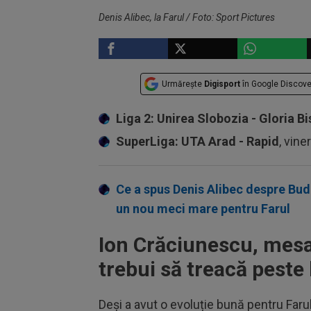
Denis Alibec, la Farul / Foto: Sport Pictures
FOTBAL
Urmărește
Digisport
în Google Discove
Liga 2: Unirea Slobozia - Gloria Bi
SuperLiga: UTA Arad - Rapid
, vine
Ce a spus Denis Alibec despre Bude
un nou meci mare pentru Farul
Ion Crăciunescu, mesaj
trebui să treacă peste 
Deși a avut o evoluție bună pentru Faru