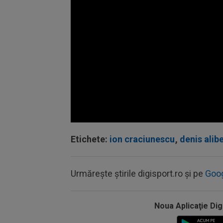
Volume
90%
Etichete:
ion craciunescu
,
denis alib
Urmărește știrile digisport.ro și pe
Goo
Noua Aplicaţie Dig