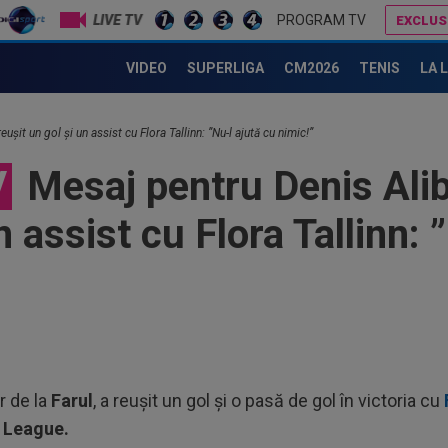
10
LIVE TV
PROGRAM TV
EXCLUS
VID
de 
Alibec versus Alibek: atacantul Farului i-a cerut rivalului din SuperLiga să își schimbe numele
Primul antrenor ofe
10
VIDEO
SUPERLIGA
CM2026
TENIS
LA 
de 
”câ
10
șit un gol și un assist cu Flora Tallinn: ”Nu-l ajută cu nimic!”
ban
V
Mesaj pentru Denis Alib
10
Fol
n assist cu Flora Tallinn: 
Ioa
10
pen
10
Ioa
10
Clu
r de la
Farul
, a reușit un gol și o pasă de gol în victoria cu
e...
 League.
10