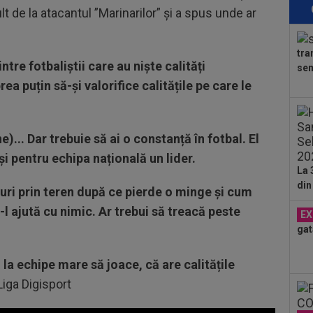
t de la atacantul ”Marinarilor” și a spus unde ar
10
Ioa
tra
10
tre fotbaliștii care au niște calități
sem
Clu
a puțin să-și valorifice calitățile pe care le
e...
10
în 
ne)... Dar trebuie să ai o constanță în fotbal. El
10
și pentru echipa națională un lider.
o d
La 
doi 
din
guri prin teren după ce pierde o minge și cum
l ajută cu nimic. Ar trebui să treacă peste
EX
gat
la echipe mare să joace, că are calitățile
Liga Digisport