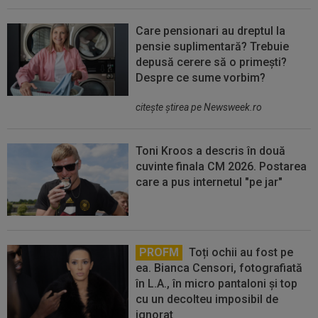
Care pensionari au dreptul la
pensie suplimentară? Trebuie
depusă cerere să o primești?
Despre ce sume vorbim?
citeşte ştirea pe Newsweek.ro
Toni Kroos a descris în două
cuvinte finala CM 2026. Postarea
care a pus internetul "pe jar"
PROFM
Toți ochii au fost pe
ea. Bianca Censori, fotografiată
în L.A., în micro pantaloni și top
cu un decolteu imposibil de
ignorat