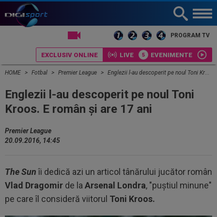
LIVE TV
PROGRAM TV
EXCLUSIV ONLINE
LIVE
EVENIMENTE
HOME
Fotbal
Premier League
Englezii l-au descoperit pe noul Toni Kroos. E român şi are 17 ani
Englezii l-au descoperit pe noul Toni
Kroos. E român şi are 17 ani
Premier League
20.09.2016, 14:45
The Sun
îi dedică azi un articol tânărului jucător român
Vlad Dragomir
de la
Arsenal Londra
, "puştiul minune"
pe care îl consideră viitorul
Toni Kroos.