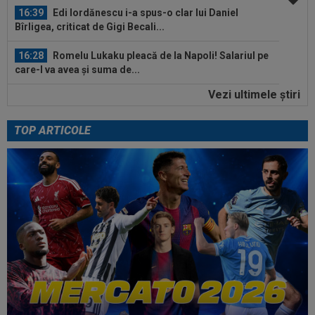
16:39
Edi Iordănescu i-a spus-o clar lui Daniel
Bîrligea, criticat de Gigi Becali...
16:28
Romelu Lukaku pleacă de la Napoli! Salariul pe
care-l va avea și suma de...
Vezi ultimele ştiri
16:10
FCSB a luat decizia în cazul lui Ștefan
Târnovanu, după ce l-a scos din lot
TOP ARTICOLE
17:06
LIVE VIDEO&SCORE
Chindia - Metaloglobus
0-0, DGS 1. Gavrilaș, parade peste parade! | Liga 2...
16:57
Promisiunea pe care i-a făcut-o Ioan Varga lui
Marius Șumudică
16:56
Petrolul - Oțelul, LIVE VIDEO, 18:30, Digi Sport
1. Echipele. Moldovenii s-au...
16:47
Ce ofertă: 115.000.000 de euro pentru
transferul lui Arda Guler!
16:46
Surpriză uriașă: Kylian Mbappe semnează!