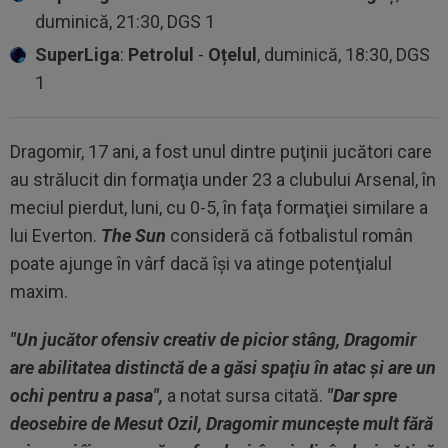
duminică, 21:30, DGS 1
SuperLiga
:
Petrolul
-
Oțelul
, duminică, 18:30, DGS
1
Dragomir, 17 ani, a fost unul dintre puţinii jucători care
au strălucit din formaţia under 23 a clubului Arsenal, în
meciul pierdut, luni, cu 0-5, în faţa formaţiei similare a
lui Everton.
The Sun
consideră că fotbalistul român
poate ajunge în vârf dacă îşi va atinge potenţialul
maxim.
"Un jucător ofensiv creativ de picior stâng, Dragomir
are abilitatea distinctă de a găsi spaţiu în atac şi are un
ochi pentru a pasa",
a notat sursa citată.
"Dar spre
deosebire de Mesut Ozil, Dragomir munceşte mult fără