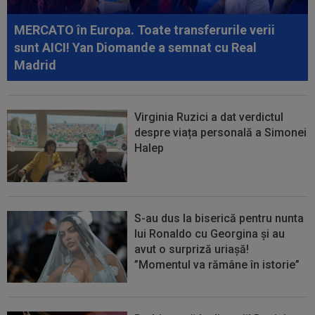
”Acordul se încheie acum! O schimbare...
MERCATO în Europa. Toate transferurile verii
sunt AICI! Yan Diomande a semnat cu Real
Madrid
Virginia Ruzici a dat verdictul
despre viața personală a Simonei
Halep
S-au dus la biserică pentru nunta
lui Ronaldo cu Georgina și au
avut o surpriză uriașă!
”Momentul va rămâne în istorie”