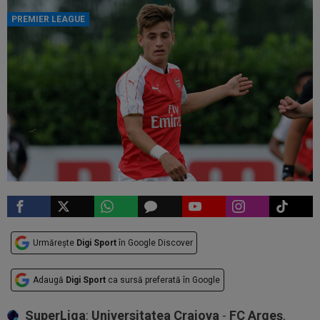
PREMIER LEAGUE
Urmărește
Digi Sport
în Google Discover
Adaugă
Digi Sport
ca sursă preferată în Google
SuperLiga
:
Universitatea Craiova
-
FC Argeș
,