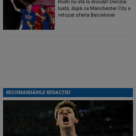
Rodri nu stă la discuții! Decizia
luată, după ce Manchester City a
refuzat oferta Barcelonei
Cel mai bine plătit jucător din
SuperLigă a devenit liber! Gigi
Becali spunea: ”Pregătesc o
bombă! Bani mulți”
RECOMANDĂRILE REDACȚIEI