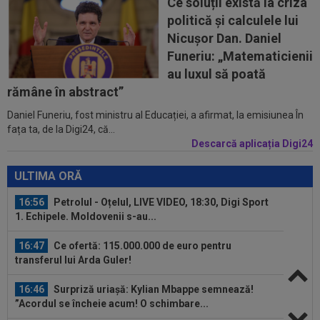
Ce soluții există la criza
politică și calculele lui
16:28
Romelu Lukaku pleacă de la Napoli! Salariul pe
Nicușor Dan. Daniel
care-l va avea și suma de...
Funeriu: „Matematicienii
16:10
FCSB a luat decizia în cazul lui Ștefan
au luxul să poată
Târnovanu, după ce l-a scos din lot
rămâne în abstract”
Daniel Funeriu, fost ministru al Educației, a afirmat, la emisiunea În
17:06
LIVE VIDEO&SCORE
Chindia - Metaloglobus
fața ta, de la Digi24, că...
0-0, DGS 1. Gavrilaș, parade peste parade! | Liga 2...
Descarcă aplicația Digi24
16:57
Promisiunea pe care i-a făcut-o Ioan Varga lui
Marius Șumudică
ULTIMA ORĂ
16:56
Petrolul - Oțelul, LIVE VIDEO, 18:30, Digi Sport
1. Echipele. Moldovenii s-au...
16:47
Ce ofertă: 115.000.000 de euro pentru
transferul lui Arda Guler!
16:46
Surpriză uriașă: Kylian Mbappe semnează!
”Acordul se încheie acum! O schimbare...