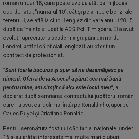
român under 18, care poate evolua atât ca mijlocaş
coordonator, "numărul 10", cât şi pe ambele benzi ale
terenului, se află la clubul englez din vara anului 2015,
după ce înainte a jucat la ACS Poli Timişoara. El a avut
evoluţii apreciate la academia grupării din nordul
Londrei, astfel că oficialii englezi i-au oferit un
contract de profesionist.
"Sunt foarte bucuros şi sper să nu dezamăgesc pe
nimeni. Oferta de la Arsenal a părut cea mai bună
pentru mine, am simţit că aici este locul meu",
a
declarat după semnarea contractului jucătorul român
care i-a avut ca idoli mai întâi pe Ronaldinho, apoi pe
Carles Puyol şi Cristiano Ronaldo.
Pentru semnătura fostului căpitan al naţionalei under
16 s-au arătat interesate mai multe mari cluburi