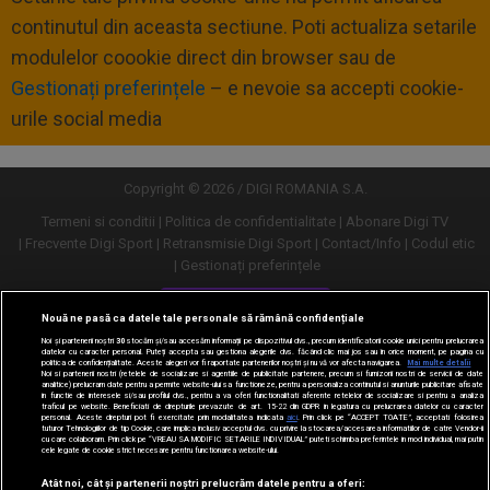
continutul din aceasta sectiune. Poti actualiza setarile
modulelor coookie direct din browser sau de
Gestionați preferințele
– e nevoie sa accepti cookie-
urile social media
Copyright © 2026 / DIGI ROMANIA S.A.
Termeni si conditii
Politica de confidentialitate
Abonare Digi TV
Frecvente Digi Sport
Retransmisie Digi Sport
Contact/Info
Codul etic
Gestionați preferințele
Versiune desktop
Nouă ne pasă ca datele tale personale să rămână confidențiale
Noi și partenerii noștri
30
stocăm și/sau accesăm informații pe dispozitivul dvs., precum identificatorii cookie unici pentru prelucrarea
datelor cu caracter personal. Puteți accepta sau gestiona alegerile dvs. făcând clic mai jos sau în orice moment, pe pagina cu
politica de confidențialitate. Aceste alegeri vor fi raportate partenerilor noștri și nu vă vor afecta navigarea.
Mai multe detalii
Noi si partenerii nostri (retelele de socializare si agentiile de publicitate partenere, precum si furnizorii nostri de servicii de date
analitice) prelucram date pentru a permite website-ului sa functioneze, pentru a personaliza continutul si anunturile publicitare afisate
in functie de interesele si/sau profilul dvs., pentru a va oferi functionalitati aferente retelelor de socializare si pentru a analiza
traficul pe website. Beneficiati de drepturile prevazute de art. 15-22 din GDPR in legatura cu prelucrarea datelor cu caracter
personal. Aceste drepturi pot fi exercitate prin modalitatea indicata
aici
. Prin click pe “ACCEPT TOATE”, acceptati folosirea
tuturor Tehnologiilor de tip Cookie, care implica inclusiv acceptul dvs. cu privire la stocarea/accesarea informatiilor de catre Vendor-ii
cu care colaboram. Prin click pe “VREAU SA MODIFIC SETARILE INDIVIDUAL” puteti schimba preferintele in mod individual, mai putin
cele legate de cookie strict necesare pentru functionarea website-ului.
Atât noi, cât și partenerii noștri prelucrăm datele pentru a oferi: