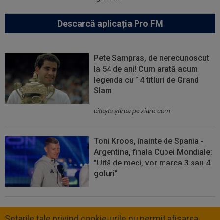
Descarcă aplicația Pro FM
Pete Sampras, de nerecunoscut
la 54 de ani! Cum arată acum
legenda cu 14 titluri de Grand
Slam
citeşte ştirea pe ziare.com
Toni Kroos, înainte de Spania -
Argentina, finala Cupei Mondiale:
”Uită de meci, vor marca 3 sau 4
goluri”
Setarile tale privind cookie-urile nu permit afisarea