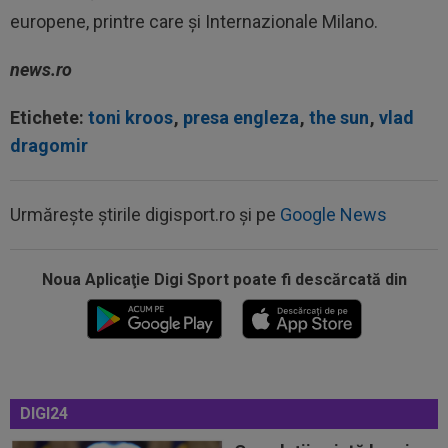
europene, printre care şi Internazionale Milano.
news.ro
Etichete:
toni kroos
,
presa engleza
,
the sun
,
vlad
dragomir
Urmărește știrile digisport.ro și pe
Google News
Noua Aplicaţie Digi Sport poate fi descărcată din
16:47
Ce ofertă: 115.000.000 de euro pentru
transferul lui Arda Guler!
16:46
Surpriză uriașă: Kylian Mbappe semnează!
”Acordul se încheie acum! O schimbare...
DIGI24
16:39
Edi Iordănescu i-a spus-o clar lui Daniel
Bîrligea, criticat de Gigi Becali...