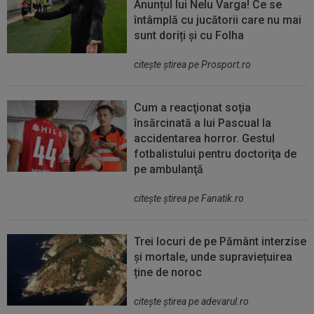
Anunțul lui Nelu Varga! Ce se
întâmplă cu jucătorii care nu mai
sunt doriți și cu Folha
citeşte ştirea pe Prosport.ro
Cum a reacţionat soţia
însărcinată a lui Pascual la
accidentarea horror. Gestul
fotbalistului pentru doctoriţa de
pe ambulanţă
citeşte ştirea pe Fanatik.ro
Trei locuri de pe Pământ interzise
și mortale, unde supraviețuirea
ține de noroc
citeşte ştirea pe adevarul.ro