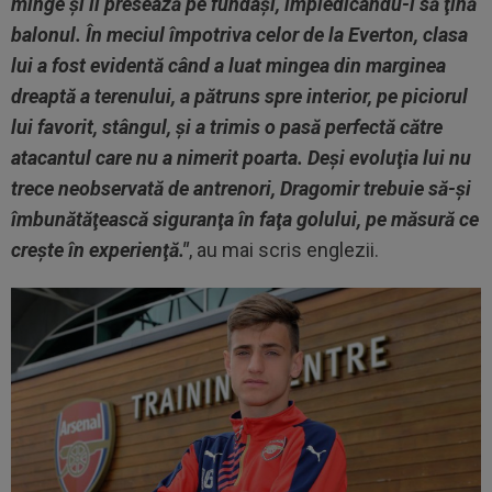
minge şi îi presează pe fundaşi, împiedicându-i să ţină
balonul. În meciul împotriva celor de la Everton, clasa
lui a fost evidentă când a luat mingea din marginea
dreaptă a terenului, a pătruns spre interior, pe piciorul
lui favorit, stângul, şi a trimis o pasă perfectă către
atacantul care nu a nimerit poarta. Deşi evoluţia lui nu
trece neobservată de antrenori, Dragomir trebuie să-şi
îmbunătăţească siguranţa în faţa golului, pe măsură ce
creşte în experienţă."
, au mai scris englezii.