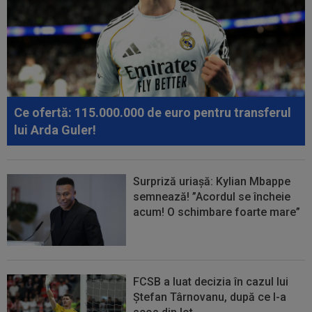
Ce ofertă: 115.000.000 de euro pentru transferul
lui Arda Guler!
Surpriză uriașă: Kylian Mbappe
semnează! ”Acordul se încheie
acum! O schimbare foarte mare”
FCSB a luat decizia în cazul lui
Ștefan Târnovanu, după ce l-a