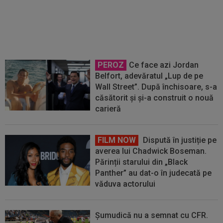
pentru Pafos în minutul 90+1, în
meciul cu patru goluri din Europa
PEROZ
Ce face azi Jordan
Belfort, adevăratul „Lup de pe
Wall Street”. După închisoare, s-a
căsătorit și și-a construit o nouă
carieră
FILM NOW
Dispută în justiție pe
averea lui Chadwick Boseman.
Părinții starului din „Black
Panther” au dat-o în judecată pe
văduva actorului
Șumudică nu a semnat cu CFR.