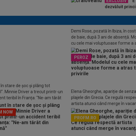
EXCLUSIV
”E 
dezvăluit princ
Demi Rose, pozată în Ibiza, în co
EO
Arsenal - Chelsea 1-0.
de baie, după 3 ani de absență. M
ii” s-au calificat în finala Cupei
cu cele mai voluptuoase forme a 
Angliei
toate privirile
PEROZ
în stare de șoc și plâng tot
Elena Gheorghe, apariție de senza
". Minnie Driver a trecut printr-un
plajele din Grecia. Ce regulă respe
nt teribil în Franța: "Ne-am târât
artista atunci când merge în vaca
așină"
M NOW
PROFM.RO