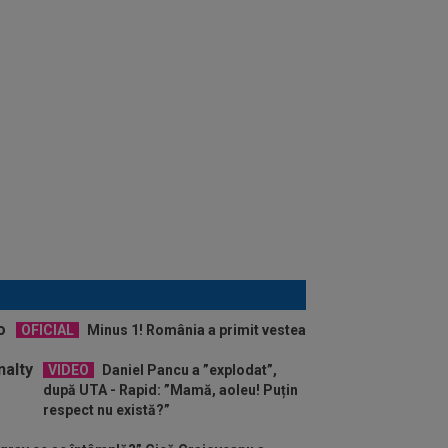
OFICIAL
Minus 1! România a primit vestea
VIDEO
Daniel Pancu a ”explodat”,
după UTA - Rapid: ”Mamă, aoleu! Puțin
respect nu există?”