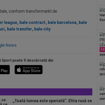
ace
07
h Bale, conform transfermarkt.de
pri
tea
Ron
07
er league
,
bale contract
,
bale barcelona
,
bale
înt
uri
,
bale transfer
,
bale city
pri
07
Bec
gle News
"Nu
EX
00
”ex
așa
aol
i Sport poate fi descărcată din
00
FCS
ref
eu 
ţar
oam
uimi
„Toată lumea este speriată”. Elita rusă se