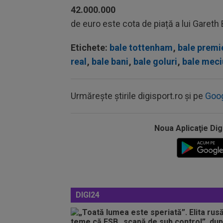
42.000.000
de euro este cota de piață a lui Garet
Etichete:
bale tottenham
,
bale premi
real
,
bale bani
,
bale goluri
,
bale meci
Urmărește știrile digisport.ro și pe
Goo
Noua Aplicaţie Dig
DIGI24