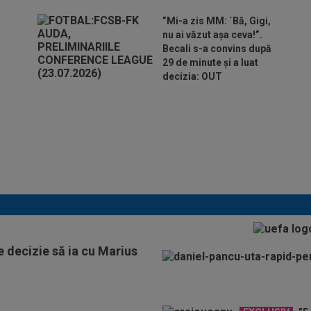
”Mi-a zis MM: `Bă, Gigi,
nu ai văzut așa ceva!”.
Becali s-a convins după
29 de minute și a luat
decizia: OUT
Folha, OUT de la CFR
Cluj după dezastrul cu
Tromso! ”Îi dau afară
pe toți!”. DOUĂ nume
”luptă” pentru postul de
antrenor
e decizie să ia cu Marius