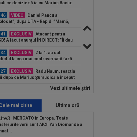
ali ce decizie să ia cu Marius Baciu:
 are...
:46
VIDEO
Daniel Pancu a
plodat”, după UTA - Rapid: ”Mamă,
eu! Puțin respect nu...
:41
EXCLUSIV
Atacant pentru
B! A făcut anunțul ÎN DIRECT: ”Îi dau
lui Gigi unul bun”
:34
EXCLUSIV
2 la 1: au dat
dictul la cea mai controversată fază
 UTA - Rapid...
:27
EXCLUSIV
Radu Naum, reacția
ii după ce Marius Șumudică a început
ocierile cu CFR...
Vezi ultimele ştiri
:14
OFICIAL
Dezastru: după
celona, a ratat transferul la încă o
ipă de UCL! Picat la...
Cele mai citite
Ultima oră
:02
EXCLUSIV
Rapid a dat lovitura!
tor Angelescu a anunțat transferul:
MERCATO în Europa. Toate
arte bun"
nsferurile verii sunt AICI! Yan Diomande a
:01
OFICIAL
Surpriză! Kevin
nat...
botaru a semnat: ”Nu am putut rata