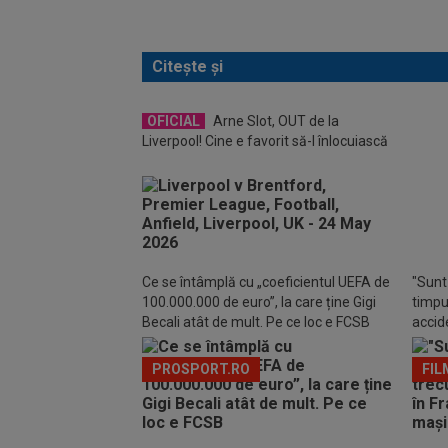
Citește și
OFICIAL
Arne Slot, OUT de la
VID
Liverpool! Cine e favorit să-l înlocuiască
”Tunar
Ligii 
Ce se întâmplă cu „coeficientul UEFA de
"Sunt 
100.000.000 de euro”, la care ține Gigi
timpul
Becali atât de mult. Pe ce loc e FCSB
accide
din m
PROSPORT.RO
FIL