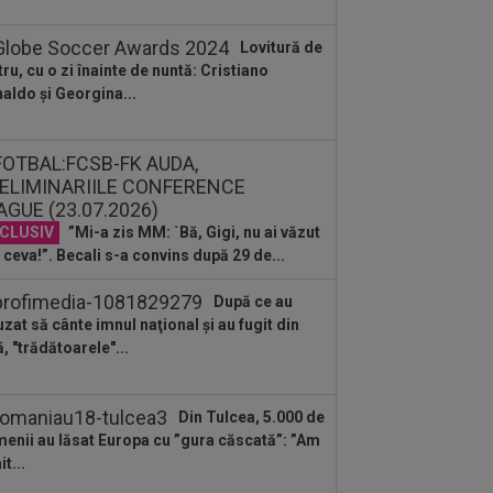
astă oportunitate”
:26
OFICIAL
Minus 1! România a
Lovitură de
mit vestea
tru, cu o zi înainte de nuntă: Cristiano
aldo și Georgina...
:11
EXCLUSIV
”E grav ce se
âmplă?” Gică Craioveanu a dezvăluit
ncipalele probleme de...
:10
Nana Falemi i-a spus lui Gigi
ali ce decizie să ia cu Marius Baciu:
 are...
CLUSIV
”Mi-a zis MM: `Bă, Gigi, nu ai văzut
:46
VIDEO
Daniel Pancu a
plodat”, după UTA - Rapid: ”Mamă,
 ceva!”. Becali s-a convins după 29 de...
eu! Puțin respect nu...
:41
EXCLUSIV
Atacant pentru
După ce au
B! A făcut anunțul ÎN DIRECT: ”Îi dau
uzat să cânte imnul naţional şi au fugit din
lui Gigi unul bun”
ă, "trădătoarele"...
Din Tulcea, 5.000 de
enii au lăsat Europa cu ”gura căscată”: ”Am
t...