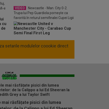
o FM
luj,
VIDEO
Newcastle - Man. City 0-2.
Mi-e
Trupa lui Pep Guardiola pornește ca
favorită în returul semifinalei Cupei Ligii
liza setarile modulelor coookie direct
 mai răsfățate pisici din lumea
telor: de la Calippo a lui Ed Sheeran