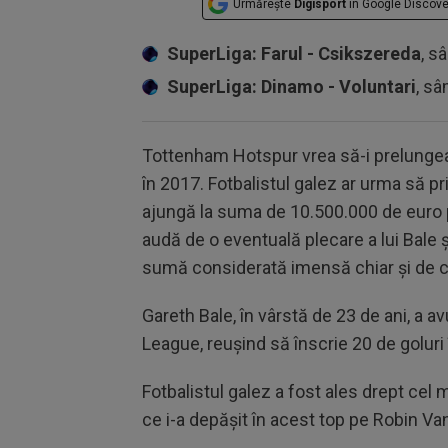
Urmărește
Digisport
în Google Discove
SuperLiga: Farul - Csikszereda
, s
SuperLiga: Dinamo - Voluntari
, sâ
Tottenham Hotspur vrea să-i prelungea
în 2017. Fotbalistul galez ar urma să p
ajungă la suma de 10.500.000 de euro pe
audă de o eventuală plecare a lui Bale ș
sumă considerată imensă chiar și de 
Gareth Bale, în vârstă de 23 de ani, a
League, reușind să înscrie 20 de goluri 
Fotbalistul galez a fost ales drept cel 
ce i-a depășit în acest top pe Robin Va