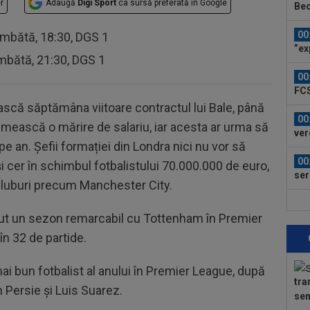
r
Adaugă
Digi Sport
ca sursă preferată în Google
Bec
"Nu
00
âmbătă, 18:30, DGS 1
”ex
mbătă, 21:30, DGS 1
aol
00
FCS
eu 
scă săptămâna viitoare contractul lui Bale, până
00
rimească o mărire de salariu, iar acesta ar urma să
ver
 an. Șefii formației din Londra nici nu vor să
din
00
i cer în schimbul fotbalistului 70.000.000 de euro,
ser
cluburi precum Manchester City.
neg
00
 avut un sezon remarcabil cu Tottenham în Premier
Bar
ech
în 32 de partide.
00
Vic
mai bun fotbalist al anului în Premier League, după
"Fo
tra
00
n Persie și Luis Suarez.
sem
Ciu