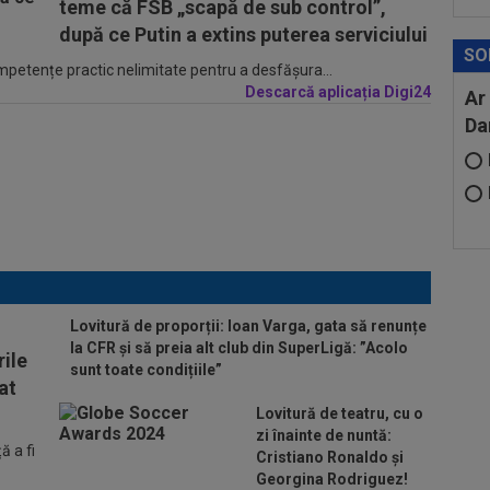
teme că FSB „scapă de sub control”,
după ce Putin a extins puterea serviciului
SO
ompetențe practic nelimitate pentru a desfășura...
Descarcă aplicația Digi24
Ar
Da
Lovitură de proporții: Ioan Varga, gata să renunțe
la CFR și să preia alt club din SuperLigă: ”Acolo
ile
sunt toate condițiile”
at
Lovitură de teatru, cu o
zi înainte de nuntă:
 a fi
Cristiano Ronaldo și
Georgina Rodriguez!