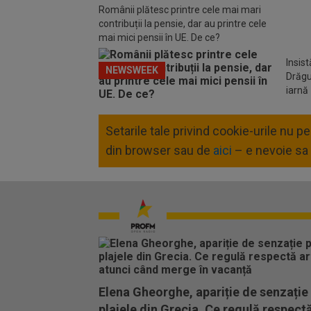
Românii plătesc printre cele mai mari
contribuții la pensie, dar au printre cele
mai mici pensii în UE. De ce?
Insis
NEWSWEEK
Drăgu
iarnă
Setarile tale privind cookie-urile nu 
din browser sau de
aici
– e nevoie sa 
Elena Gheorghe, apariție de senzație
plajele din Grecia. Ce regulă respect