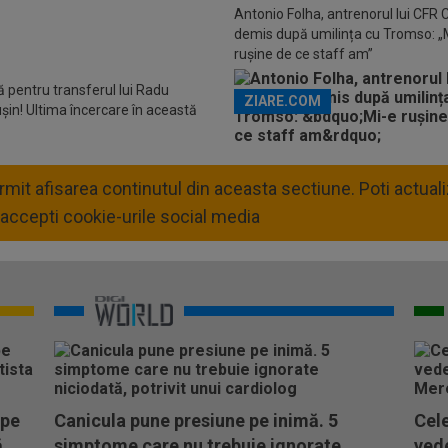
Descarcă aplicația Pr
Antonio Folha, antrenorul lui CFR C
demis după umilința cu Tromso: „
rușine de ce staff am”
tă pentru transferul lui Radu
ZIARE.COM
șin! Ultima încercare în această
permit afisarea continutul din aceasta sectiune. Poti actua
accepti cookie-urile social media
 pe
Canicula pune presiune pe inimă. 5
Cele
ă
simptome care nu trebuie ignorate
vede