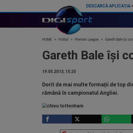
DESCARCĂ APLICAȚIA
Lovitură de proporții: Tottenham a luat decizia finală în cazul lui Radu Drăgușin!
HOME
Fotbal
Premier League
Gareth Bale își co
Gareth Bale își 
19.05.2013, 15:25
Dorit de mai multe formații de top di
rămână în campionatul Angliei.
PREMIER LEAGUE