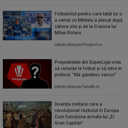
Fotbalistul pentru care tatăl lui s-
a certat cu Mititelu a plecat după
câteva zile și de la Craiova lui
Mihai Rotaru
citeşte ştirea pe Prosport.ro
Președintele din SuperLiga vrea
să renunțe la fotbal și să intre în
politică: ”Mă gândesc serios"
citeşte ştirea pe Fanatik.ro
Invenția militară care a
revoluționat războiul în Europa.
Cum funcționa armata lui „El
Gran Capitán”