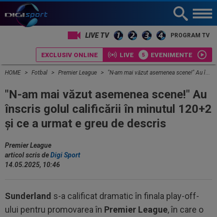
LIVE TV
PROGRAM TV
EXCLUSIV ONLINE
LIVE
EVENIMENTE
HOME
Fotbal
Premier League
"N-am mai văzut asemenea scene!" Au înscris golul calificării în minutul 120+2 și ce a urmat e greu de descris
"N-am mai văzut asemenea scene!" Au
înscris golul calificării în minutul 120+2
și ce a urmat e greu de descris
Premier League
articol scris de
Digi Sport
14.05.2025, 10:46
Sunderland
s-a calificat dramatic în finala play-off-
ului pentru promovarea în
Premier League
, în care o