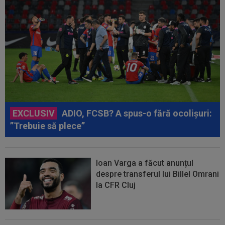
EXCLUSIV
ADIO, FCSB? A spus-o fără ocolișuri:
”Trebuie să plece”
Ioan Varga a făcut anunțul
despre transferul lui Billel Omrani
la CFR Cluj