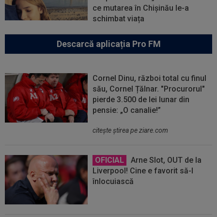
ce mutarea în Chișinău le-a
schimbat viața
Descarcă aplicația Pro FM
Cornel Dinu, război total cu finul
său, Cornel Țălnar. "Procurorul"
pierde 3.500 de lei lunar din
pensie: „O canalie!”
citeşte ştirea pe ziare.com
OFICIAL
Arne Slot, OUT de la
Liverpool! Cine e favorit să-l
înlocuiască