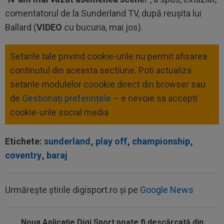
comentatorul de la Sunderland TV, după reușita lui
Ballard (
VIDEO
cu bucuria, mai jos).
Setarile tale privind cookie-urile nu permit afisarea
continutul din aceasta sectiune. Poti actualiza
setarile modulelor coookie direct din browser sau
de
Gestionați preferințele
– e nevoie sa accepti
cookie-urile social media
Etichete:
sunderland
,
play off
,
championship
,
coventry
,
baraj
Urmărește știrile digisport.ro și pe
Google News
Noua Aplicaţie Digi Sport poate fi descărcată din