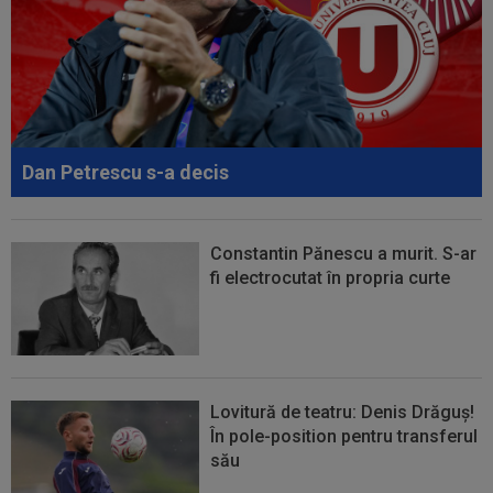
euro după Campionatul Mondial al...
17:15
Ioan Varga a făcut anunțul despre transferul lui
Billel Omrani la CFR Cluj
17:09
Dur! România a pierdut la scor în fața Franței,
la Campionatul Mondial. Singura...
Dan Petrescu s-a decis
17:07
MM Stoica, convins când a văzut ce ”nebunie”
a făcut fiica sa Teodora: ”Am fost...
Constantin Pănescu a murit. S-ar
fi electrocutat în propria curte
Lovitură de teatru: Denis Drăguș!
În pole-position pentru transferul
său