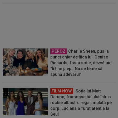
Prima reacție a lui Lisav Eissat,
după transferul în Anglia! Cum i-a
impresionat deja pe britanici
PEROZ
Charlie Sheen, pus la
punct chiar de fiica lui. Denise
Richards, fosta soție, dezvăluie:
"Îi ține piept. Nu se teme să
spună adevărul"
FILM NOW
Soția lui Matt
Damon, frumoasa balului într-o
rochie albastru regal, mulată pe
corp. Luciana a furat atenția la
Seul