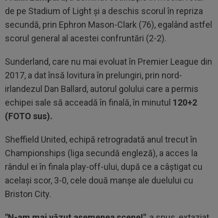
de pe Stadium of Light şi a deschis scorul în repriza
secundă, prin Ephron Mason-Clark (76), egalând astfel
scorul general al acestei confruntări (2-2).
Sunderland, care nu mai evoluat în Premier League din
2017, a dat însă lovitura în prelungiri, prin nord-
irlandezul Dan Ballard, autorul golului care a permis
echipei sale să acceadă în finală, în minutul
120+2
(FOTO sus).
Sheffield United, echipă retrogradată anul trecut în
Championships (liga secundă engleză), a acces la
rândul ei în finala play-off-ului, după ce a câştigat cu
acelaşi scor, 3-0, cele două manşe ale duelului cu
Briston City.
"N-am mai văzut asemenea scene!"
, a spus, extaziat,