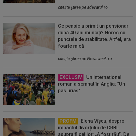
citeşte ştirea pe adevarul.ro
Ce pensie a primit un pensionar
după 40 ani munciți? Noroc cu
punctele de stabilitate. Altfel, era
foarte mică
citeşte ştirea pe Newsweek.ro
EXCLUSIV
Un internațional
român a semnat în Anglia: "Un
pas uriaș"
PROFM
Elena Vîșcu, despre
impactul divorțului de CRBL
asupra fiicei lor: „A fost rău”. De