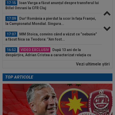
17:15
Ioan Varga a făcut anunțul despre transferul lui
Billel Omrani la CFR Cluj
17:09
Dur! România a pierdut la scor în fața Franței,
la Campionatul Mondial. Singura...
17:07
MM Stoica, convins când a văzut ce ”nebunie”
a făcut fiica sa Teodora: ”Am fost...
16:52
VIDEO EXCLUSIV
După 13 ani de la
despărțire, Adrian Cristea a caracterizat relația cu
Bianca...
Vezi ultimele ştiri
16:50
KuPS - Universitatea Craiova Live Video, joi, 6
august, 18:00, Digi Sport 1...
TOP ARTICOLE
16:48
EXCLUSIV
Fotbalistul de 5.000.000€ care l-a
dezamăgit pe Victor Pițurcă: ”Nu știu ce s-a...
17:24
OFICIAL
Yan Diomande a semnat cu Real
Madrid! Suma finală e uriașă
17:16
FIFA încă datorează cluburilor 215 milioane de