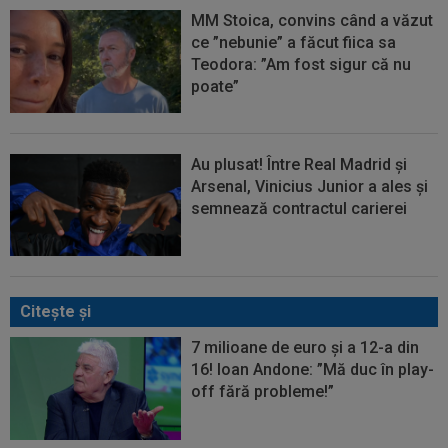
MM Stoica, convins când a văzut
ce ”nebunie” a făcut fiica sa
Teodora: ”Am fost sigur că nu
poate”
Au plusat! Între Real Madrid și
Arsenal, Vinicius Junior a ales și
semnează contractul carierei
Citeşte şi
7 milioane de euro și a 12-a din
16! Ioan Andone: ”Mă duc în play-
off fără probleme!”