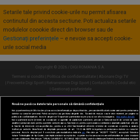
Setarile tale privind cookie-urile nu permit afisarea
continutul din aceasta sectiune. Poti actualiza setarile
modulelor coookie direct din browser sau de
Gestionați preferințele
– e nevoie sa accepti cookie-
urile social media
Copyright © 2026 / DIGI ROMANIA S.A.
Termeni si conditii
Politica de confidentialitate
Abonare Digi TV
Frecvente Digi Sport
Retransmisie Digi Sport
Contact/Info
Codul etic
Gestionați preferințele
Versiune desktop
Nouă ne pasă ca datele tale personale să rămână confidențiale
Noi și partenerii noștri
30
stocăm și/sau accesăm informații pe dispozitivul dvs., precum identificatorii cookie unici pentru prelucrarea
datelor cu caracter personal. Puteți accepta sau gestiona alegerile dvs. făcând clic mai jos sau în orice moment, pe pagina cu
politica de confidențialitate. Aceste alegeri vor fi raportate partenerilor noștri și nu vă vor afecta navigarea.
Mai multe detalii
Noi si partenerii nostri (retelele de socializare si agentiile de publicitate partenere, precum si furnizorii nostri de servicii de date
analitice) prelucram date pentru a permite website-ului sa functioneze, pentru a personaliza continutul si anunturile publicitare afisate
in functie de interesele si/sau profilul dvs., pentru a va oferi functionalitati aferente retelelor de socializare si pentru a analiza
traficul pe website. Beneficiati de drepturile prevazute de art. 15-22 din GDPR in legatura cu prelucrarea datelor cu caracter
personal. Aceste drepturi pot fi exercitate prin modalitatea indicata
aici
. Prin click pe “ACCEPT TOATE”, acceptati folosirea
tuturor Tehnologiilor de tip Cookie, care implica inclusiv acceptul dvs. cu privire la stocarea/accesarea informatiilor de catre Vendor-ii
cu care colaboram. Prin click pe “VREAU SA MODIFIC SETARILE INDIVIDUAL” puteti schimba preferintele in mod individual, mai putin