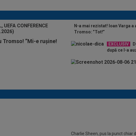
meciului
N-a mai rezistat! Ioan Varga a 
Tromso: ”Tot!”
u Tromso! ”Mi-e rușine!
EXCLUSIV
De
după ce l-a auz
ai bun jucător din Serie A
ază prelungirea cu Inter până în
Charlie Sheen, pus la punct chiar 