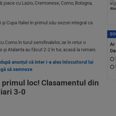
 să joace cu Lazio, Cremonese, Como, Bologna,
Alv
și Cupa Italiei în primul său sezon integral ca
SO
 Como în turul semifinalelor, iar în retur o
Ar
o și Atalanta au făcut 2-2 în tur, acasă la romani.
Da
 după anunțul că Inter i-a ales înlocuitorul lui
vingă să semneze
pe primul loc! Clasamentul din
liari 3-0