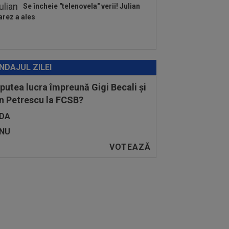
Se încheie "telenovela" verii! Julian
arez a ales
NDAJUL ZILEI
 putea lucra împreună Gigi Becali și
n Petrescu la FCSB?
DA
NU