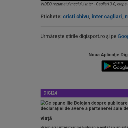
Volume
VIDEO rezumatul meciului Inter - Cagliari 3-0, etapa
90%
Etichete:
cristi chivu
,
inter cagliari
,
m
Urmărește știrile digisport.ro și pe
Goo
Noua Aplicaţie Dig
DIGI24
viață
Premierul interimar Ilie Bolojan a evitat să anunţe