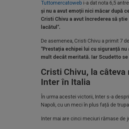
Tuttomercatoweb
i-a dat nota 6,5 ant
și nu a avut emoții nici măcar după c
Cristi Chivu a avut încrederea să ști
lacătul".
De asemenea, Cristi Chivu a primit 7 de 
"Prestația echipei lui cu siguranță nu
mult decât meritată. Iar Scudetto se 
Cristi Chivu, la câteva
Inter în Italia
În urma acestei victorii, Inter s-a desp
Napoli, cu un meci în plus față de trup
Inter mai are cinci meciuri rămase de j