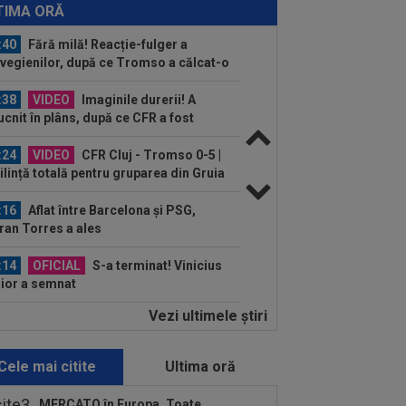
ă CFR - Tromso 0-5: ”Am arătat rău...
TIMA ORĂ
:40
Fără milă! Reacție-fulger a
vegienilor, după ce Tromso a călcat-o
.
:38
VIDEO
Imaginile durerii! A
ucnit în plâns, după ce CFR a fost
lită de Tromso în...
:24
VIDEO
CFR Cluj - Tromso 0-5 |
lință totală pentru gruparea din Gruia
 e ca și...
:16
Aflat între Barcelona și PSG,
ran Torres a ales
:14
OFICIAL
S-a terminat! Vinicius
ior a semnat
Vezi ultimele ştiri
:22
OUT de la CFR Cluj, după
astrul cu Tromso! ”Mi-e rușine! Nu
 merită să...
Cele mai citite
Ultima oră
:08
EXCLUSIV
De neînțeles!
olae Dică nu s-a putut abține, după ce
MERCATO în Europa. Toate