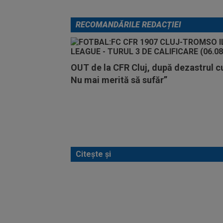
RECOMANDĂRILE REDACȚIEI
OUT de la CFR Cluj, după dezastrul c
Nu mai merită să sufăr”
Citește și
Cel m
semne
2030