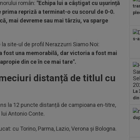
renorului român:
"Echipa lui a câștigat cu ușurință
l-a 
tra
21
e prima repriză a terminat-o cu scorul de 0-0.
ple
anu
e că, mai devreme sau mai târziu, va sparge
cu..
21
sub
s-a
Gru
la site-ul de profil Nerazzurri Siamo Noi:
21
 a fost una memorabilă, dar victoria a fost mai
dup
apropie din ce în ce mai tare".
 meciuri distanță de titlul cu
La 
din
rins la 12 puncte distanță de campioana en-titre,
a lui Antonio Conte.
dup
ucat: cu Torino, Parma, Lazio, Verona și Bologna.