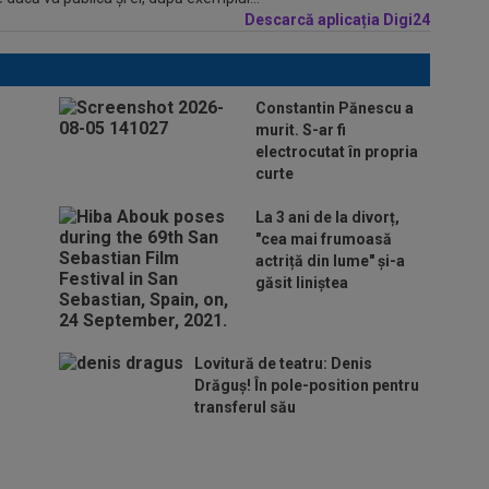
Descarcă aplicația Digi24
Constantin Pănescu a
murit. S-ar fi
electrocutat în propria
curte
La 3 ani de la divorț,
"cea mai frumoasă
actriță din lume" și-a
găsit liniștea
Lovitură de teatru: Denis
Drăguș! În pole-position pentru
transferul său
Micael Leandro a murit, după
ce a fost împușcat în timpul