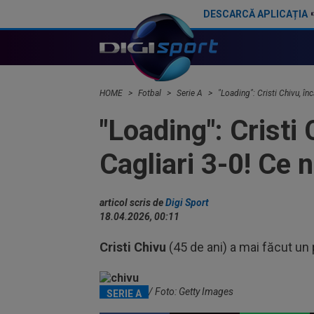
DESCARCĂ APLICAȚIA
L-a ”părăsit” pe Cristi Chivu în Australia
HOME
Fotbal
Serie A
"Loading": Cristi Chivu, înc
"Loading": Cristi 
Cagliari 3-0! Ce n
articol scris de
Digi Sport
18.04.2026, 00:11
Cristi Chivu
(45 de ani) a mai făcut un p
Cristi Chivu / Foto: Getty Images
SERIE A