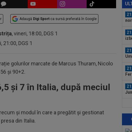
dup
UL
21
r
Adaugă
Digi Sport
ca sursă preferată în Google
nor
în..
21
strița
, vineri, 18:00, DGS 1
izb
ri, 21:00, DGS 1
umi
21
Umi
care
rație golurilor marcate de Marcus Thuram, Nicolo
21
, 56 și 90+2.
Fer
,5 și 7 în Italia, după meciul
21
Jun
22
dez
precum și modul în care a pregătit și gestionat
mai
 presa din Italia.
22
Nic