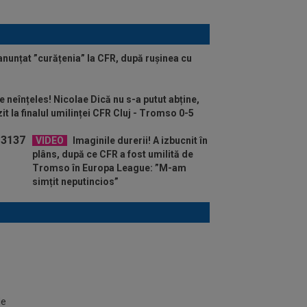
anunțat ”curățenia” la CFR, după rușinea cu
 neînțeles! Nicolae Dică nu s-a putut abține,
it la finalul umilinței CFR Cluj - Tromso 0-5
VIDEO
Imaginile durerii! A izbucnit în
plâns, după ce CFR a fost umilită de
Tromso în Europa League: ”M-am
simțit neputincios”
de