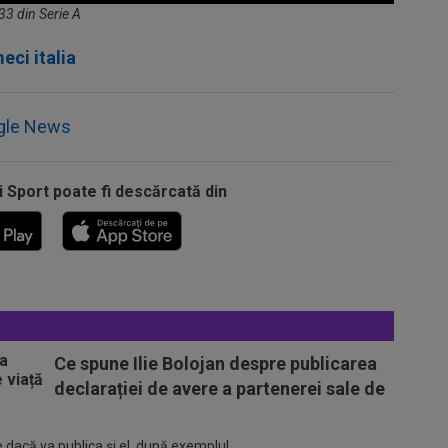
 33 din Serie A
eci italia
gle News
i Sport poate fi descărcată din
Ce spune Ilie Bolojan despre publicarea
declarației de avere a partenerei sale de
 dacă va publica şi el, după exemplul...