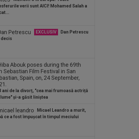
auzit la finalul...
nsferurile verii sunt AICI! Mohamed Salah a
:58
N-a mai rezistat! Ioan Varga a
cat...
nțat ”curățenia” la CFR, după rușinea
.
:55
Camora a spus de ce România e
EXCLUSIV
Dan Petrescu
 Norvegia la fotbal, după umilința din
 decis
ia...
:51
Antonio Folha nu s-a mai ferit,
ă CFR - Tromso 0-5: ”Am arătat rău...
3 ani de la divorț, "cea mai frumoasă actriță
 lume" și-a găsit liniștea
Micael Leandro a murit,
ă ce a fost împușcat în timpul meciului