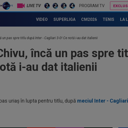
21
LIVE TV
PROGRAM TV
EXCLUS
Umi
care
Cristi Chivu a tras concluziile, după ce Inter a condus-o pe AC Milan până în minutul 84 și nu a câștigat
VIDEO
SUPERLIGA
CM2026
TENIS
LA 
21
Fer
21
ă un pas spre titlu după Inter - Cagliari 3-0! Ce notă i-au dat italienii
Jun
Chivu, încă un pas spre tit
22
dez
otă i-au dat italienii
mai
22
Nic
l-a 
21
anu
as uriaș în lupta pentru titlu, după
meciul Inter - Cagliar
cu..
21
sub
Gru
21