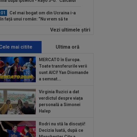
nia după Ipswich - Rayo 3-0: ”Călcâiul
..
:01
Cel mai bogat om din Ucraina i-a
 în față unui român: ”Nu vrem să te
...
Vezi ultimele ştiri
:00
Dinamo - FC Voluntari LIVE
EO, 21:30, la DGS 1. ECHIPELE.
litate de...
Cele mai citite
Ultima oră
:57
Ce se întâmplă cu ultimul jucător
nsferat de Dinamo la meciul cu FC
MERCATO în Europa.
untari
Toate transferurile verii
:37
OUT! Jucătorul care a plecat de la
sunt AICI! Yan Diomande
amo chiar în ziua meciului cu FC
a semnat...
untari
:46
EXCLUSIV
CFR Cluj are
Virginia Ruzici a dat
renor: Marius Șumudică!
verdictul despre viața
personală a Simonei
:37
VIDEO
Farul - Csikszereda 3-2.
Halep
rinarii” au câștigat la Ovidiu, în urma
i meci...
Rodri nu stă la discuții!
:30
România U18 s-a calificat în finala
Decizia luată, după ce
pionatului European! Victorie mare
Manchester City a