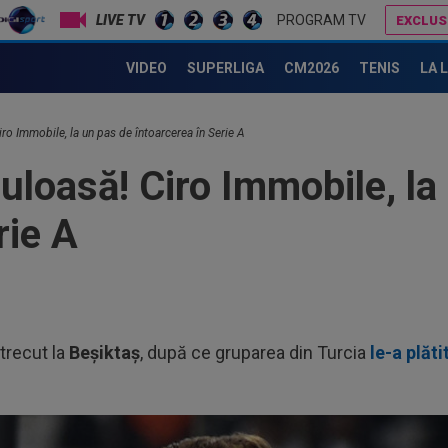
LIVE TV
PROGRAM TV
EXCLUS
Ce răsturnare de situație: au anunțat că renunță la Mohamed Salah!
CFR Cluj are antreno
VIDEO
SUPERLIGA
CM2026
TENIS
LA 
ro Immobile, la un pas de întoarcerea în Serie A
uloasă! Ciro Immobile, la
rie A
 trecut la
Beșiktaș
, după ce gruparea din Turcia
le-a plăt