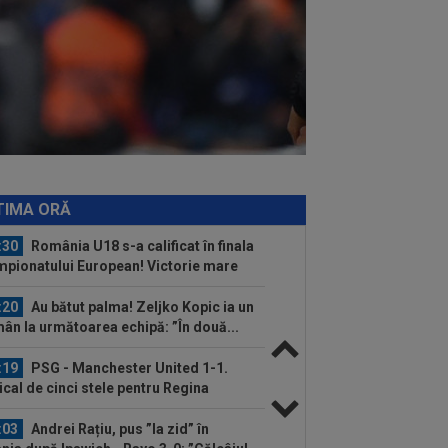
:57
Ce se întâmplă cu ultimul jucător
nsferat de Dinamo la meciul cu FC
untari
:37
OUT! Jucătorul care a plecat de la
amo chiar în ziua meciului cu FC
untari
:46
EXCLUSIV
CFR Cluj are
renor: Marius Șumudică!
:37
VIDEO
Farul - Csikszereda 3-2.
rinarii” au câștigat la Ovidiu, în urma
TIMA ORĂ
i meci...
:30
România U18 s-a calificat în finala
pionatului European! Victorie mare
.
:20
Au bătut palma! Zeljko Kopic ia un
ân la următoarea echipă: ”În două...
:19
PSG - Manchester United 1-1.
cal de cinci stele pentru Regina
opei...
:03
Andrei Rațiu, pus ”la zid” în