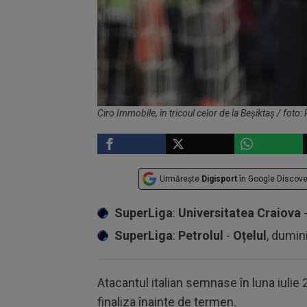
Ciro Immobile, în tricoul celor de la Beșiktaș / foto
Urmărește
Digisport
în Google Discove
SuperLiga
:
Universitatea Craiova
SuperLiga
:
Petrolul
-
Oțelul
, dumin
Atacantul italian semnase în luna iulie
finaliza înainte de termen.