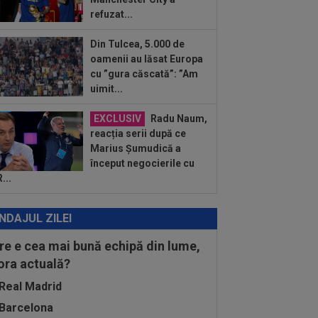
.
refuzat...
:20
Au bătut palma! Zeljko Kopic ia un
ân la următoarea echipă: ”În două...
Din Tulcea, 5.000 de
:19
PSG - Manchester United 1-1.
oamenii au lăsat Europa
cal de cinci stele pentru Regina
cu ”gura căscată”: ”Am
opei...
uimit...
EXCLUSIV
Radu Naum,
reacția serii după ce
Marius Șumudică a
început negocierile cu
...
NDAJUL ZILEI
re e cea mai bună echipă din lume,
 ora actuală?
Real Madrid
Barcelona