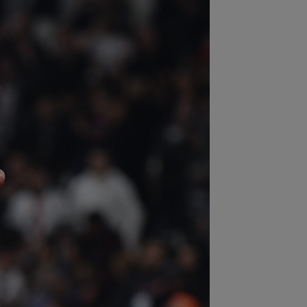
:03
Andrei Rațiu, pus ”la zid” în
nia după Ipswich - Rayo 3-0: ”Călcâiul
..
:01
Cel mai bogat om din Ucraina i-a
 în față unui român: ”Nu vrem să te
...
:00
Dinamo - FC Voluntari LIVE
EO, 21:30, la DGS 1. ECHIPELE.
litate de...