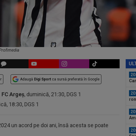
19
tra
Vol
19
Din
Vol
20
ant
: Profimedia
20
”Ma
UL
unu
20
r
Adaugă
Digi Sport
ca sursă preferată în Google
Cam
la..
20
-
FC Argeș
, duminică, 21:30, DGS 1
rom
ică, 18:30, DGS 1
20
Ami
Eur
 2024 un acord pe doi ani, însă acesta se poate
20