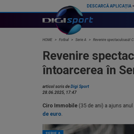
DESCARCĂ APLICAȚIA
Fostul golgheter din La Liga i-a spus ”NU” lui Dan Șucu! Atacantul s-a înțeles deja cu alt club
HOME
Fotbal
Serie A
Revenire spectaculoasă! Ci
Revenire spectac
întoarcerea în Se
articol scris de
Digi Sport
28.06.2025, 17:47
Ciro Immobile
(35 de ani) a ajuns anul
de euro
.
SERIE A