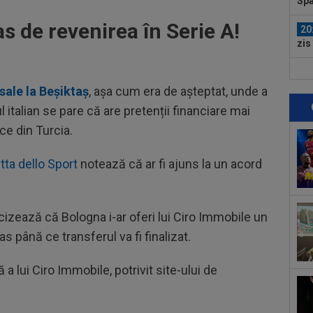
Spa
lui.
s de revenirea în Serie A!
20
zis
mai
20
VID
 sale la Beșiktaș
, așa cum era de așteptat, unde a
Ega
 italian se pare că are pretenții financiare mai
19
ce din Turcia.
tra
Vol
19
ta dello Sport
notează că ar fi ajuns la un acord
Din
Vol
20
ant
izează că Bologna i-ar oferi lui Ciro Immobile un
s până ce transferul va fi finalizat.
20
”Ma
a lui Ciro Immobile, potrivit site-ului de
unu
20
Cam