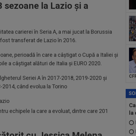
la..
 sezoane la Lazio și a
20
rom
20
tatea carierei în Seria A, a mai jucat la Borussia
Ami
Eur
 fost transferat de Lazio în 2016.
ane, perioadă în care a câștigat o Cupă a Italiei și
a câștigat alături de Italia și EURO 2020.
CFR
olgheterul Seriei A în 2017-2018, 2019-2020 și
3-2014, când evolua la Torino
SO
azio
Ca
tru echipele la care a evoluat, dintre care 201
la
ătorit cu Jessica Melena.