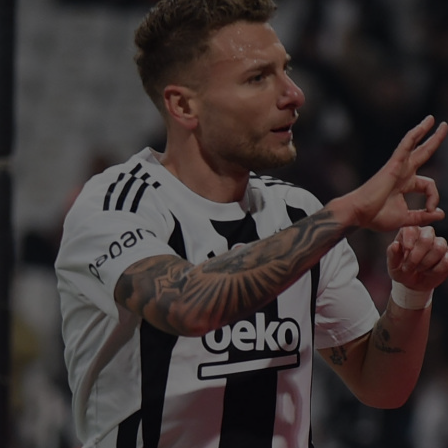
20
Spa
lui.
20
zis
mai
20
VID
Ega