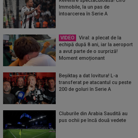
Revenire spectaculoasă! Ciro
Immobile, la un pas de
întoarcerea în Serie A
VIDEO
Viral: a plecat de la
echipă după 8 ani, iar la aeroport
a avut parte de o surpriză!
Moment emoționant
Beșiktaș a dat lovitura! L-a
transferat pe atacantul cu peste
200 de goluri în Serie A
Cluburile din Arabia Saudită au
pus ochii pe încă două vedete