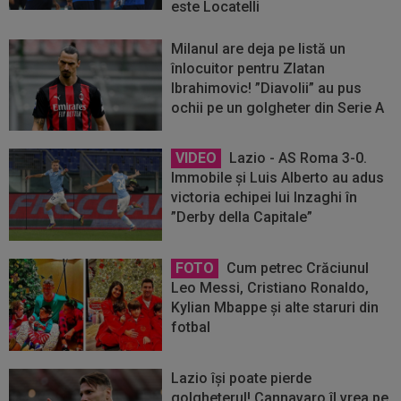
este Locatelli
Milanul are deja pe listă un
înlocuitor pentru Zlatan
Ibrahimovic! ”Diavolii” au pus
ochii pe un golgheter din Serie A
VIDEO
Lazio - AS Roma 3-0.
Immobile și Luis Alberto au adus
victoria echipei lui Inzaghi în
”Derby della Capitale”
FOTO
Cum petrec Crăciunul
Leo Messi, Cristiano Ronaldo,
Kylian Mbappe și alte staruri din
fotbal
Lazio își poate pierde
golgheterul! Cannavaro îl vrea pe