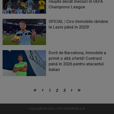
reușite decât meciuri în UEFA
Champions League
OFICIAL | Ciro Immobile rămâne
la Lazio până în 2025!
Dorit de Barcelona, Immobile a
primit o altă ofertă! Contract
până în 2026 pentru atacantul
italian
Vezi
Vezi
1
2
3
mai
mai
mult
mult
Copyright © 2026 / DIGI ROMANIA S.A.