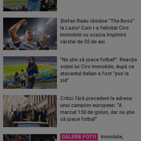
Ștefan Radu rămâne ”The Boss”
la Lazio! Cum l-a felicitat Ciro
Immobile cu ocazia împlinirii
vârstei de 35 de ani
”Nu știe să joace fotbal!”. Reacția
soției lui Ciro Immobile, după ce
atacantul italian a fost ”pus la
zid”
Critici fără precedent la adresa
unui campion european: ”A
marcat 150 de goluri, dar nu știe
să joace fotbal”
GALERIE FOTO
Immobile,