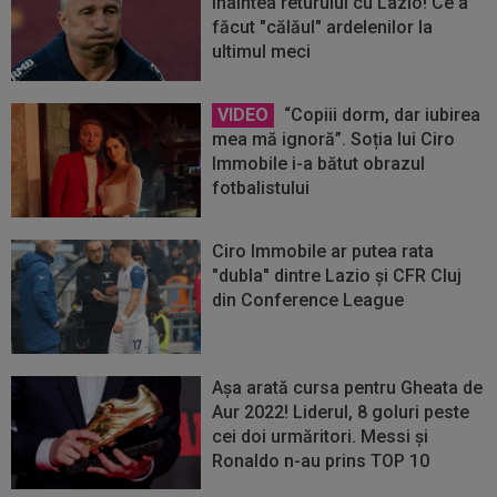
înaintea returului cu Lazio! Ce a
făcut "călăul" ardelenilor la
ultimul meci
VIDEO
“Copiii dorm, dar iubirea
mea mă ignoră”. Soția lui Ciro
Immobile i-a bătut obrazul
fotbalistului
Ciro Immobile ar putea rata
"dubla" dintre Lazio și CFR Cluj
din Conference League
Așa arată cursa pentru Gheata de
Aur 2022! Liderul, 8 goluri peste
cei doi urmăritori. Messi și
Ronaldo n-au prins TOP 10