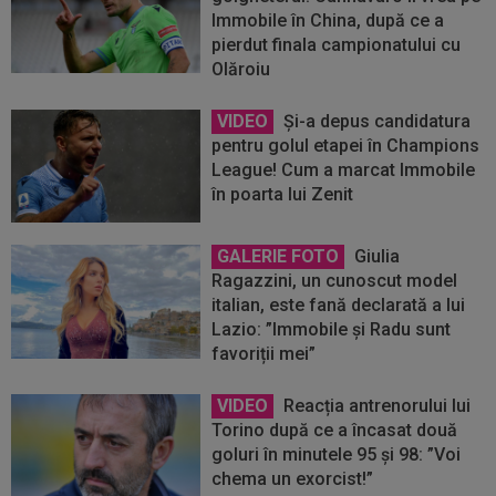
Immobile în China, după ce a
pierdut finala campionatului cu
Olăroiu
VIDEO
Și-a depus candidatura
pentru golul etapei în Champions
League! Cum a marcat Immobile
în poarta lui Zenit
GALERIE FOTO
Giulia
Ragazzini, un cunoscut model
italian, este fană declarată a lui
Lazio: ”Immobile și Radu sunt
favoriții mei”
VIDEO
Reacția antrenorului lui
Torino după ce a încasat două
goluri în minutele 95 și 98: ”Voi
chema un exorcist!”