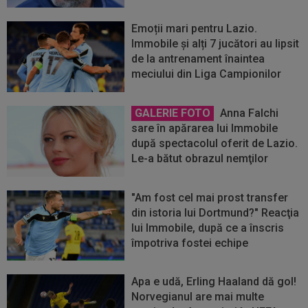
Emoții mari pentru Lazio.
Immobile și alți 7 jucători au lipsit
de la antrenament înaintea
meciului din Liga Campionilor
GALERIE FOTO
Anna Falchi
sare în apărarea lui Immobile
după spectacolul oferit de Lazio.
Le-a bătut obrazul nemţilor
"Am fost cel mai prost transfer
din istoria lui Dortmund?" Reacţia
lui Immobile, după ce a înscris
împotriva fostei echipe
Apa e udă, Erling Haaland dă gol!
Norvegianul are mai multe