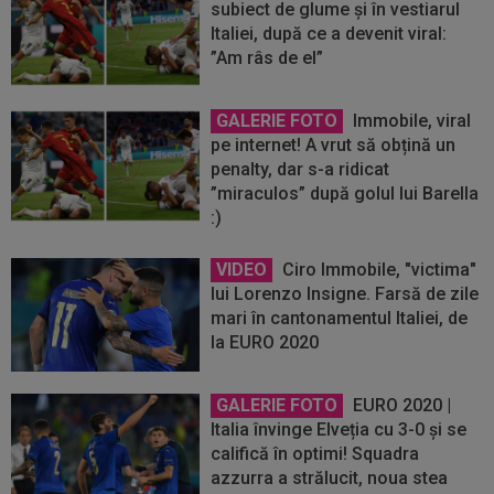
subiect de glume și în vestiarul
Italiei, după ce a devenit viral:
”Am râs de el”
GALERIE FOTO
Immobile, viral
pe internet! A vrut să obțină un
penalty, dar s-a ridicat
”miraculos” după golul lui Barella
:)
VIDEO
Ciro Immobile, "victima"
lui Lorenzo Insigne. Farsă de zile
mari în cantonamentul Italiei, de
la EURO 2020
GALERIE FOTO
EURO 2020 |
Italia învinge Elveția cu 3-0 și se
califică în optimi! Squadra
azzurra a strălucit, noua stea