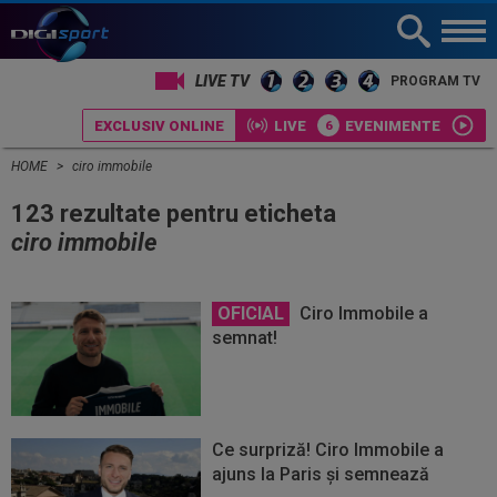
LIVE TV
PROGRAM TV
EXCLUSIV ONLINE
LIVE
EVENIMENTE
HOME
ciro immobile
123 rezultate pentru eticheta
ciro immobile
OFICIAL
Ciro Immobile a
semnat!
Ce surpriză! Ciro Immobile a
ajuns la Paris și semnează